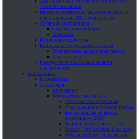
Адресный план Геоинформационная база
Технический архив
Местные нормативы градостроительного
проектирования МО «Город Орёл»
Страница застройщика
Страница застройщика
Комиссия
Публичные сервитуты
Комплексные кадастровые работы
Комплексные кадастровые работы
Карты-планы
Роскадастр по Орловской области
информирует
Безопасность
Безопасность
Антитеррор
Антитеррор
Тематические материалы
Тематические материалы
77-я годовщина Великой Победы
Всероссийская перепись
населения — 2021
Национальные проекты РФ
Проект «Эффективный регион»
Общероссийское голосование