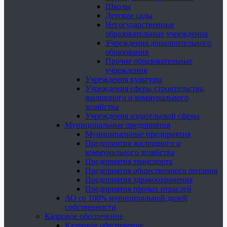
Школы
Детские сады
Негосударственные
образовательные учреждения
Учреждения дополнительного
образования
Прочие образовательные
учреждения
Учреждения культуры
Учреждения сферы строительства,
жилищного и коммунального
хозяйства
Учреждения издательской сферы
Муниципальные предприятия
Муниципальные предприятия
Предприятия жилищного и
коммунального хозяйства
Предприятия транспорта
Предприятия общественного питания
Предприятия здравоохранения
Предприятия прочих отраслей
АО со 100% муниципальной долей
собственности
Кадровое обеспечение
Кадровое обеспечение