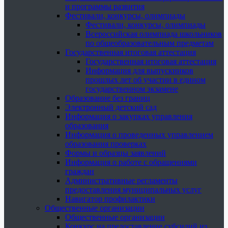
и программы развития
Фестивали, конкурсы, олимпиады
Фестивали, конкурсы, олимпиады
Всероссийская олимпиада школьников
по общеобразовательным предметам
Государственная итоговая аттестация
Государственная итоговая аттестация
Информация для выпускников
прошлых лет об участии в едином
государственном экзамене
Образование без границ
Электронный детский сад
Информация о закупках управления
образования
Информация о проведенных управлением
образования проверках
Формы и образцы заявлений
Информация о работе с обращениями
граждан
Административные регламенты
предоставления муниципальных услуг
Навигатор профилактики
Общественные организации
Общественные организации
Конкурс на предоставление субсидий из