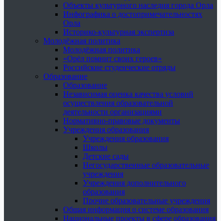
Объекты культурного наследия города Орла
Инфографика о достопримечательностях
Орла
Историко-культурная экспертиза
Молодёжная политика
Молодёжная политика
«Орёл помнит своих героев»
Российские студенческие отряды
Образование
Образование
Независимая оценка качества условий
осуществления образовательной
деятельности организациями
Нормативно-правовые документы
Учреждения образования
Учреждения образования
Школы
Детские сады
Негосударственные образовательные
учреждения
Учреждения дополнительного
образования
Прочие образовательные учреждения
Общая информация о системе образования
Национальные проекты в сфере образования