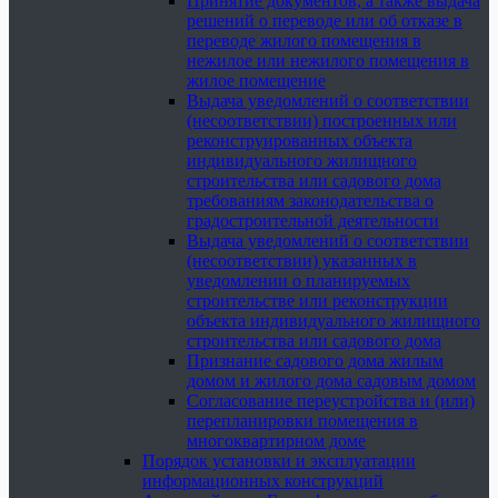
Принятие документов, а также выдача
решений о переводе или об отказе в
переводе жилого помещения в
нежилое или нежилого помещения в
жилое помещение
Выдача уведомлений о соответствии
(несоответствии) построенных или
реконструированных объекта
индивидуального жилищного
строительства или садового дома
требованиям законодательства о
градостроительной деятельности
Выдача уведомлений о соответствии
(несоответствии) указанных в
уведомлении о планируемых
строительстве или реконструкции
объекта индивидуального жилищного
строительства или садового дома
Признание садового дома жилым
домом и жилого дома садовым домом
Согласование переустройства и (или)
перепланировки помещения в
многоквартирном доме
Порядок установки и эксплуатации
информационных конструкций