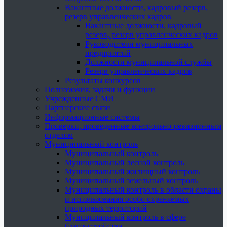
Вакантные должности, кадровый резерв,
резерв управленческих кадров
Вакантные должности, кадровый
резерв, резерв управленческих кадров
Руководители муниципальных
предприятий
Должности муниципальной службы
Резерв управленческих кадров
Результаты конкурсов
Полномочия, задачи и функции
Учрежденные СМИ
Партнерские связи
Информационные системы
Проверки, проведенные контрольно-ревизионным
отделом
Муниципальный контроль
Муниципальный контроль
Муниципальный лесной контроль
Муниципальный жилищный контроль
Муниципальный земельный контроль
Муниципальный контроль в области охраны
и использования особо охраняемых
природных территорий
Муниципальный контроль в сфере
благоустройства