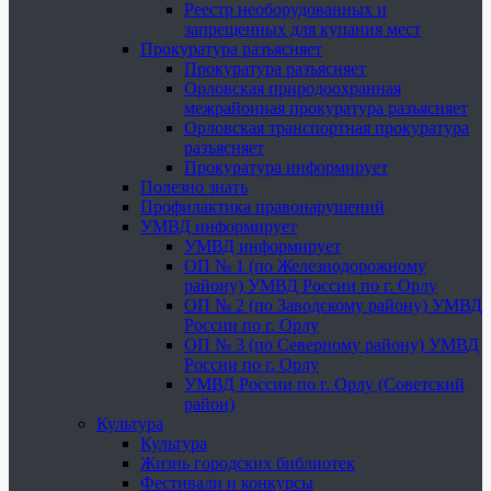
Реестр необорудованных и
запрещенных для купания мест
Прокуратура разъясняет
Прокуратура разъясняет
Орловская природоохранная
межрайонная прокуратура разъясняет
Орловская транспортная прокуратура
разъясняет
Прокуратура информирует
Полезно знать
Профилактика правонарушений
УМВД информирует
УМВД информирует
ОП № 1 (по Железнодорожному
району) УМВД России по г. Орлу
ОП № 2 (по Заводскому району) УМВД
России по г. Орлу
ОП № 3 (по Северному району) УМВД
России по г. Орлу
УМВД России по г. Орлу (Советский
район)
Культура
Культура
Жизнь городских библиотек
Фестивали и конкурсы