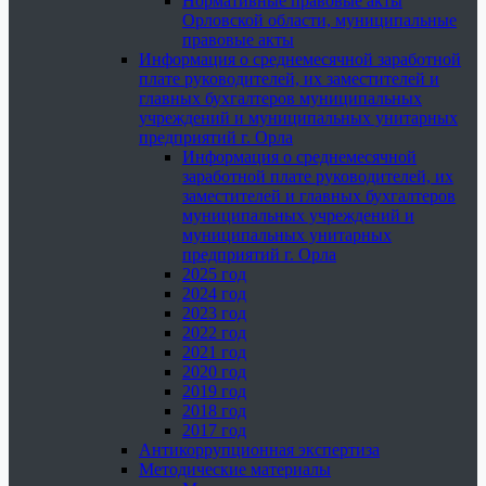
Нормативные правовые акты
Орловской области, муниципальные
правовые акты
Информация о среднемесячной заработной
плате руководителей, их заместителей и
главных бухгалтеров муниципальных
учреждений и муниципальных унитарных
предприятий г. Орла
Информация о среднемесячной
заработной плате руководителей, их
заместителей и главных бухгалтеров
муниципальных учреждений и
муниципальных унитарных
предприятий г. Орла
2025 год
2024 год
2023 год
2022 год
2021 год
2020 год
2019 год
2018 год
2017 год
Антикоррупционная экспертиза
Методические материалы