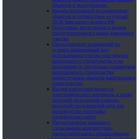
объектов в эксплуатацию.
Выдача разрешений на размещение
объектов в соответствии со статьей
39.36 Земельного кодекса РФ
Подготовка, регистрация и выдача
градостроительного плана земельного
участка
Предоставление разрешений на
условно разрешенный вид
использования участка или объекта
капитального строительства и на
отклонение от предельных параметров
разрешенного строительства,
реконструкции объектов капитального
строительства
Выдача картографического и
топографического материала, а также
сведений об исходной планово-
высотной геодезической сети для
производства топографо-
геодезических работ
Предоставление решения о
согласовании архитектурно-
градостроительного облика объекта