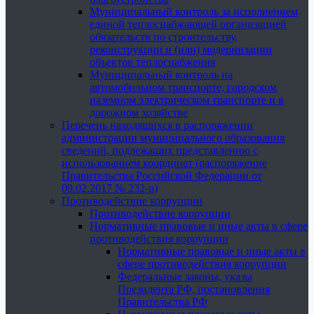
Муниципальный контроль за исполнением
единой теплоснабжающей организацией
обязательств по строительству,
реконструкции и (или) модернизации
объектов теплоснабжения
Муниципальный контроль на
автомобильном транспорте, городском
наземном электрическом транспорте и в
дорожном хозяйстве
Перечень находящихся в распоряжении
администрации муниципального образования
сведений, подлежащих представлению с
использованием координат (распоряжение
Правительства Российской Федерации от
09.02.2017 № 232-р)
Противодействие коррупции
Противодействие коррупции
Нормативные правовые и иные акты в сфере
противодействия коррупции
Нормативные правовые и иные акты в
сфере противодействия коррупции
Федеральные законы, указы
Президента РФ, постановления
Правительства РФ