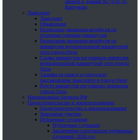
ареной и домами №7,9 по ул.
Картукова
Транспорт
Транспорт
Объявления
Расписание движения автобусов по
сезонным (дачным) маршрутам
Расписания движения автобусов по
маршрутам муниципальной маршрутной
сети города Орла
Схемы маршрутов регулярных перевозок
муниципальной маршрутной сети города
Орла
Тарифы на проезд в городском
пассажирском транспорте в городе Орле
Реестр маршрутов регулярных перевозок
города Орла
Национальные проекты РФ
Градостроительство и землепользование
Градостроительство и землепользование
Земельные участки
Публичные слушания
Публичные слушания
Заключения о результатах публичных
слушаний, 2026 год