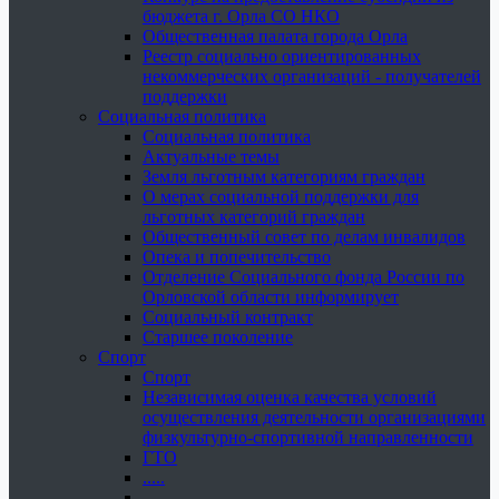
бюджета г. Орла СО НКО
Общественная палата города Орла
Реестр социально ориентированных
некоммерческих организаций - получателей
поддержки
Социальная политика
Социальная политика
Актуальные темы
Земля льготным категориям граждан
О мерах социальной поддержки для
льготных категорий граждан
Общественный совет по делам инвалидов
Опека и попечительство
Отделение Социального фонда России по
Орловской области информирует
Социальный контракт
Старшее поколение
Спорт
Спорт
Независимая оценка качества условий
осуществления деятельности организациями
физкультурно-спортивной направленности
ГТО
.....
......