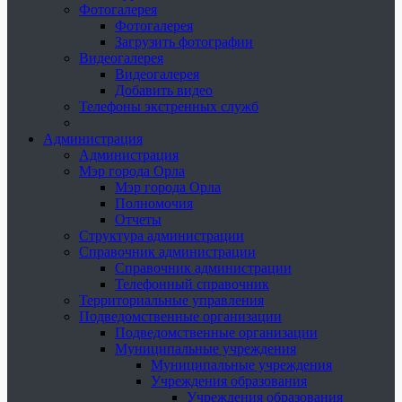
Фотогалерея
Фотогалерея
Загрузить фотографии
Видеогалерея
Видеогалерея
Добавить видео
Телефоны экстренных служб
Администрация
Администрация
Мэр города Орла
Мэр города Орла
Полномочия
Отчеты
Структура администрации
Справочник администрации
Справочник администрации
Телефонный справочник
Территориальные управления
Подведомственные организации
Подведомственные организации
Муниципальные учреждения
Муниципальные учреждения
Учреждения образования
Учреждения образования