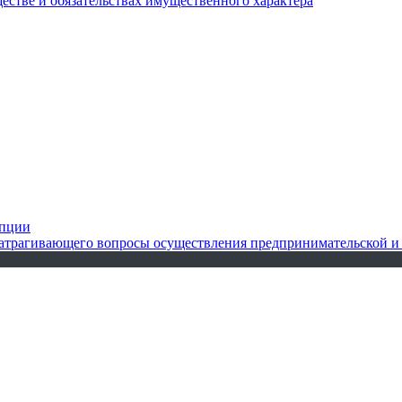
ществе и обязательствах имущественного характера
упции
 затрагивающего вопросы осуществления предпринимательской и