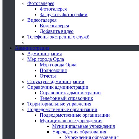
Фотогалерея
Фотогалерея
Загрузить фотографии
Видеогалерея
Видеогалерея
Добавить видео
Телефоны экстренных служб
Администрация
Администрация
Мэр города Орла
Мэр города Орла
Полномочия
Отчеты
Структура администрации
Справочник администрации
Справочник администрации
Телефонный справочник
Территориальные управления
Подведомственные организации
Подведомственные организации
Муниципальные учреждения
Муниципальные учреждения
Учреждения образования
Учреждения образования