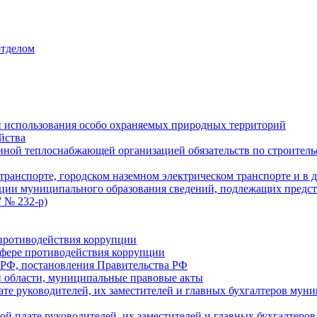
отделом
 использования особо охраняемых природных территорий
йства
ой теплоснабжающей организацией обязательств по строительс
ранспорте, городском наземном электрическом транспорте и в 
ции муниципального образования сведений, подлежащих предст
 № 232-р)
противодействия коррупции
фере противодействия коррупции
 РФ, постановления Правительства РФ
 области, муниципальные правовые акты
ате руководителей, их заместителей и главных бухгалтеров м
ой плате руководителей, их заместителей и главных бухгалте