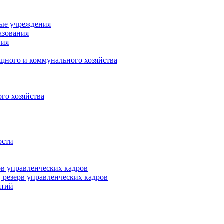
ные учреждения
азования
ния
щного и коммунального хозяйства
го хозяйства
ости
рв управленческих кадров
 резерв управленческих кадров
ятий