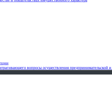
ществе и обязательствах имущественного характера
упции
 затрагивающего вопросы осуществления предпринимательской и