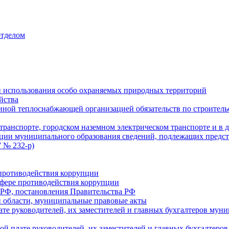
отделом
 использования особо охраняемых природных территорий
йства
ой теплоснабжающей организацией обязательств по строительс
ранспорте, городском наземном электрическом транспорте и в 
ции муниципального образования сведений, подлежащих предст
 № 232-р)
противодействия коррупции
фере противодействия коррупции
 РФ, постановления Правительства РФ
 области, муниципальные правовые акты
ате руководителей, их заместителей и главных бухгалтеров м
ой плате руководителей, их заместителей и главных бухгалте