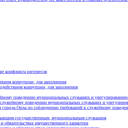
ре конфликта интересов
твием коррупции, для заполнения
одействием коррупции, для заполнения
ебному поведению муниципальных служащих и урегулированию 
 служебному поведению муниципальных служащих и урегулиро
 города Орла по соблюдению требований к служебному повед
с бывшим государственным, муниципальным служащим
е и обязательствах имущественного характера