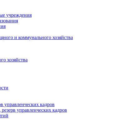
ные учреждения
азования
ния
щного и коммунального хозяйства
го хозяйства
ости
рв управленческих кадров
 резерв управленческих кадров
ятий