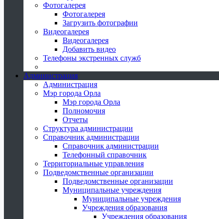
Фотогалерея
Фотогалерея
Загрузить фотографии
Видеогалерея
Видеогалерея
Добавить видео
Телефоны экстренных служб
Администрация
Администрация
Мэр города Орла
Мэр города Орла
Полномочия
Отчеты
Структура администрации
Справочник администрации
Справочник администрации
Телефонный справочник
Территориальные управления
Подведомственные организации
Подведомственные организации
Муниципальные учреждения
Муниципальные учреждения
Учреждения образования
Учреждения образования