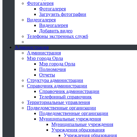
Фотогалерея
Фотогалерея
Загрузить фотографии
Видеогалерея
Видеогалерея
Добавить видео
Телефоны экстренных служб
Администрация
Администрация
Мэр города Орла
Мэр города Орла
Полномочия
Отчеты
Структура администрации
Справочник администрации
Справочник администрации
Телефонный справочник
Территориальные управления
Подведомственные организации
Подведомственные организации
Муниципальные учреждения
Муниципальные учреждения
Учреждения образования
Учреждения образования