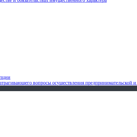
ществе и обязательствах имущественного характера
упции
 затрагивающего вопросы осуществления предпринимательской и