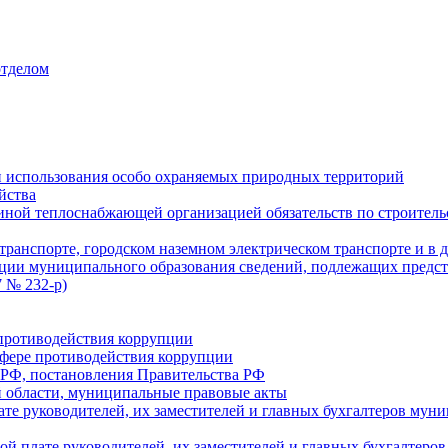
отделом
 использования особо охраняемых природных территорий
йства
ой теплоснабжающей организацией обязательств по строительс
ранспорте, городском наземном электрическом транспорте и в 
ции муниципального образования сведений, подлежащих предст
 № 232-р)
противодействия коррупции
фере противодействия коррупции
 РФ, постановления Правительства РФ
 области, муниципальные правовые акты
ате руководителей, их заместителей и главных бухгалтеров м
ой плате руководителей, их заместителей и главных бухгалте