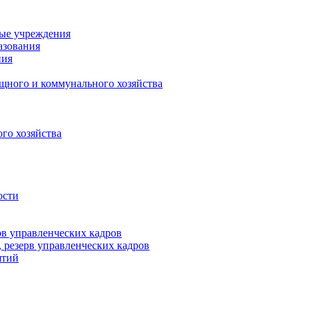
ные учреждения
азования
ния
щного и коммунального хозяйства
го хозяйства
ости
рв управленческих кадров
 резерв управленческих кадров
ятий