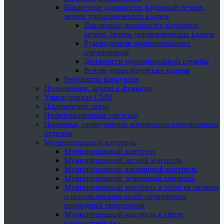
Вакантные должности, кадровый резерв,
резерв управленческих кадров
Вакантные должности, кадровый
резерв, резерв управленческих кадров
Руководители муниципальных
предприятий
Должности муниципальной службы
Резерв управленческих кадров
Результаты конкурсов
Полномочия, задачи и функции
Учрежденные СМИ
Партнерские связи
Информационные системы
Проверки, проведенные контрольно-ревизионным
отделом
Муниципальный контроль
Муниципальный контроль
Муниципальный лесной контроль
Муниципальный жилищный контроль
Муниципальный земельный контроль
Муниципальный контроль в области охраны
и использования особо охраняемых
природных территорий
Муниципальный контроль в сфере
благоустройства