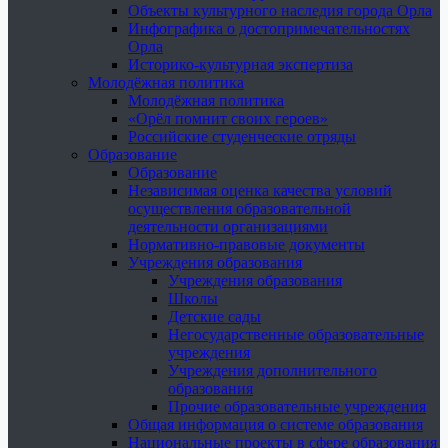
Объекты культурного наследия города Орла
Инфографика о достопримечательностях
Орла
Историко-культурная экспертиза
Молодёжная политика
Молодёжная политика
«Орёл помнит своих героев»
Российские студенческие отряды
Образование
Образование
Независимая оценка качества условий
осуществления образовательной
деятельности организациями
Нормативно-правовые документы
Учреждения образования
Учреждения образования
Школы
Детские сады
Негосударственные образовательные
учреждения
Учреждения дополнительного
образования
Прочие образовательные учреждения
Общая информация о системе образования
Национальные проекты в сфере образования