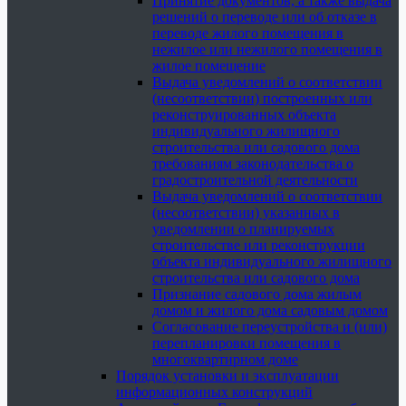
Принятие документов, а также выдача
решений о переводе или об отказе в
переводе жилого помещения в
нежилое или нежилого помещения в
жилое помещение
Выдача уведомлений о соответствии
(несоответствии) построенных или
реконструированных объекта
индивидуального жилищного
строительства или садового дома
требованиям законодательства о
градостроительной деятельности
Выдача уведомлений о соответствии
(несоответствии) указанных в
уведомлении о планируемых
строительстве или реконструкции
объекта индивидуального жилищного
строительства или садового дома
Признание садового дома жилым
домом и жилого дома садовым домом
Согласование переустройства и (или)
перепланировки помещения в
многоквартирном доме
Порядок установки и эксплуатации
информационных конструкций