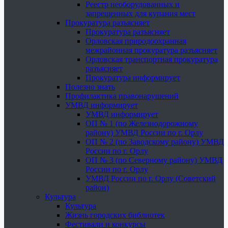
Реестр необорудованных и
запрещенных для купания мест
Прокуратура разъясняет
Прокуратура разъясняет
Орловская природоохранная
межрайонная прокуратура разъясняет
Орловская транспортная прокуратура
разъясняет
Прокуратура информирует
Полезно знать
Профилактика правонарушений
УМВД информирует
УМВД информирует
ОП № 1 (по Железнодорожному
району) УМВД России по г. Орлу
ОП № 2 (по Заводскому району) УМВД
России по г. Орлу
ОП № 3 (по Северному району) УМВД
России по г. Орлу
УМВД России по г. Орлу (Советский
район)
Культура
Культура
Жизнь городских библиотек
Фестивали и конкурсы