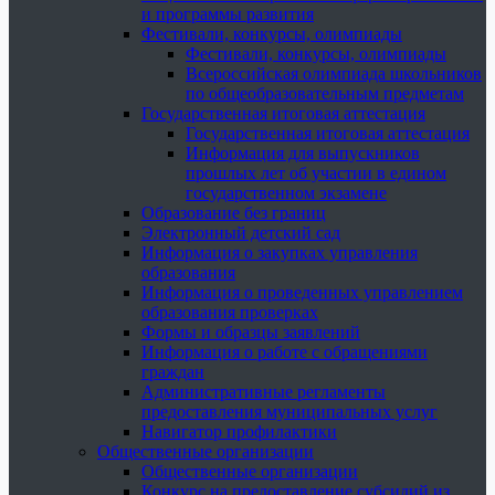
и программы развития
Фестивали, конкурсы, олимпиады
Фестивали, конкурсы, олимпиады
Всероссийская олимпиада школьников
по общеобразовательным предметам
Государственная итоговая аттестация
Государственная итоговая аттестация
Информация для выпускников
прошлых лет об участии в едином
государственном экзамене
Образование без границ
Электронный детский сад
Информация о закупках управления
образования
Информация о проведенных управлением
образования проверках
Формы и образцы заявлений
Информация о работе с обращениями
граждан
Административные регламенты
предоставления муниципальных услуг
Навигатор профилактики
Общественные организации
Общественные организации
Конкурс на предоставление субсидий из