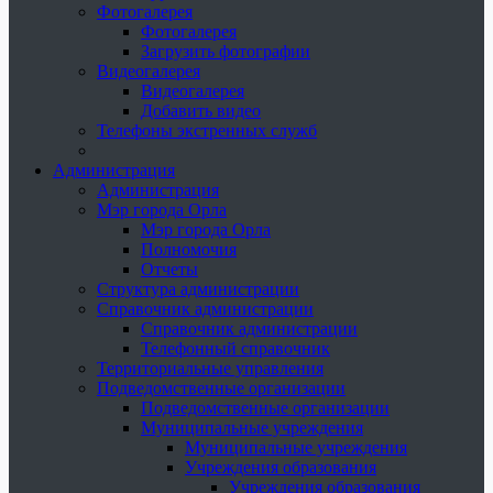
Фотогалерея
Фотогалерея
Загрузить фотографии
Видеогалерея
Видеогалерея
Добавить видео
Телефоны экстренных служб
Администрация
Администрация
Мэр города Орла
Мэр города Орла
Полномочия
Отчеты
Структура администрации
Справочник администрации
Справочник администрации
Телефонный справочник
Территориальные управления
Подведомственные организации
Подведомственные организации
Муниципальные учреждения
Муниципальные учреждения
Учреждения образования
Учреждения образования