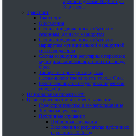
ареной и домами №7,9 по ул.
Картукова
Транспорт
Транспорт
Объявления
Расписание движения автобусов по
сезонным (дачным) маршрутам
Расписания движения автобусов по
маршрутам муниципальной маршрутной
сети города Орла
Схемы маршрутов регулярных перевозок
муниципальной маршрутной сети города
Орла
Тарифы на проезд в городском
пассажирском транспорте в городе Орле
Реестр маршрутов регулярных перевозок
города Орла
Национальные проекты РФ
Градостроительство и землепользование
Градостроительство и землепользование
Земельные участки
Публичные слушания
Публичные слушания
Заключения о результатах публичных
слушаний, 2026 год