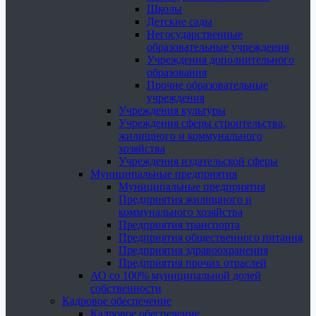
Школы
Детские сады
Негосударственные
образовательные учреждения
Учреждения дополнительного
образования
Прочие образовательные
учреждения
Учреждения культуры
Учреждения сферы строительства,
жилищного и коммунального
хозяйства
Учреждения издательской сферы
Муниципальные предприятия
Муниципальные предприятия
Предприятия жилищного и
коммунального хозяйства
Предприятия транспорта
Предприятия общественного питания
Предприятия здравоохранения
Предприятия прочих отраслей
АО со 100% муниципальной долей
собственности
Кадровое обеспечение
Кадровое обеспечение