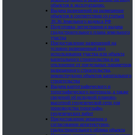
объектов в эксплуатацию.
Выдача разрешений на размещение
объектов в соответствии со статьей
39.36 Земельного кодекса РФ
Подготовка, регистрация и выдача
градостроительного плана земельного
участка
Предоставление разрешений на
условно разрешенный вид
использования участка или объекта
капитального строительства и на
отклонение от предельных параметров
разрешенного строительства,
реконструкции объектов капитального
строительства
Выдача картографического и
топографического материала, а также
сведений об исходной планово-
высотной геодезической сети для
производства топографо-
геодезических работ
Предоставление решения о
согласовании архитектурно-
градостроительного облика объекта