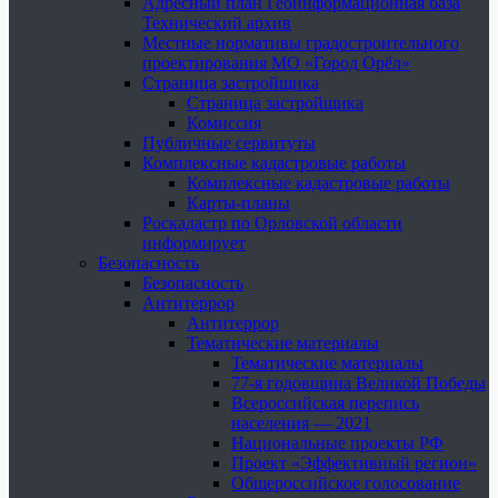
Адресный план Геоинформационная база
Технический архив
Местные нормативы градостроительного
проектирования МО «Город Орёл»
Страница застройщика
Страница застройщика
Комиссия
Публичные сервитуты
Комплексные кадастровые работы
Комплексные кадастровые работы
Карты-планы
Роскадастр по Орловской области
информирует
Безопасность
Безопасность
Антитеррор
Антитеррор
Тематические материалы
Тематические материалы
77-я годовщина Великой Победы
Всероссийская перепись
населения — 2021
Национальные проекты РФ
Проект «Эффективный регион»
Общероссийское голосование