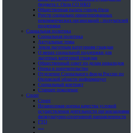
бюджета г. Орла СО НКО
Общественная палата города Орла
Реестр социально ориентированных
некоммерческих организаций - получателей
поддержки
Социальная политика
Социальная политика
Актуальные темы
Земля льготным категориям граждан
О мерах социальной поддержки для
льготных категорий граждан
Общественный совет по делам инвалидов
Опека и попечительство
Отделение Социального фонда России по
Орловской области информирует
Социальный контракт
Старшее поколение
Спорт
Спорт
Независимая оценка качества условий
осуществления деятельности организациями
физкультурно-спортивной направленности
ГТО
.....
......