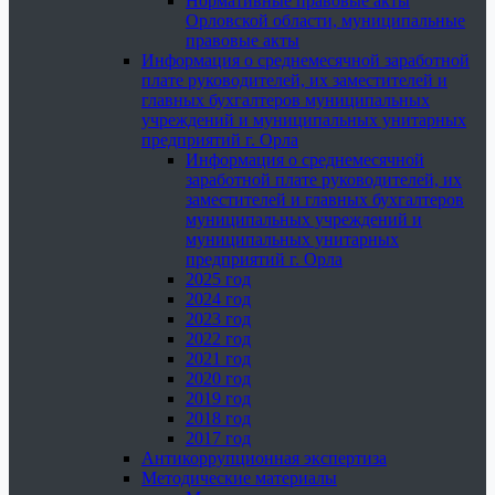
Нормативные правовые акты
Орловской области, муниципальные
правовые акты
Информация о среднемесячной заработной
плате руководителей, их заместителей и
главных бухгалтеров муниципальных
учреждений и муниципальных унитарных
предприятий г. Орла
Информация о среднемесячной
заработной плате руководителей, их
заместителей и главных бухгалтеров
муниципальных учреждений и
муниципальных унитарных
предприятий г. Орла
2025 год
2024 год
2023 год
2022 год
2021 год
2020 год
2019 год
2018 год
2017 год
Антикоррупционная экспертиза
Методические материалы