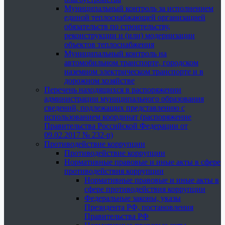
Муниципальный контроль за исполнением
единой теплоснабжающей организацией
обязательств по строительству,
реконструкции и (или) модернизации
объектов теплоснабжения
Муниципальный контроль на
автомобильном транспорте, городском
наземном электрическом транспорте и в
дорожном хозяйстве
Перечень находящихся в распоряжении
администрации муниципального образования
сведений, подлежащих представлению с
использованием координат (распоряжение
Правительства Российской Федерации от
09.02.2017 № 232-р)
Противодействие коррупции
Противодействие коррупции
Нормативные правовые и иные акты в сфере
противодействия коррупции
Нормативные правовые и иные акты в
сфере противодействия коррупции
Федеральные законы, указы
Президента РФ, постановления
Правительства РФ