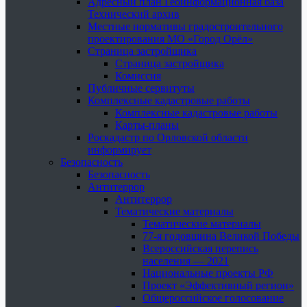
Адресный план Геоинформационная база
Технический архив
Местные нормативы градостроительного
проектирования МО «Город Орёл»
Страница застройщика
Страница застройщика
Комиссия
Публичные сервитуты
Комплексные кадастровые работы
Комплексные кадастровые работы
Карты-планы
Роскадастр по Орловской области
информирует
Безопасность
Безопасность
Антитеррор
Антитеррор
Тематические материалы
Тематические материалы
77-я годовщина Великой Победы
Всероссийская перепись
населения — 2021
Национальные проекты РФ
Проект «Эффективный регион»
Общероссийское голосование