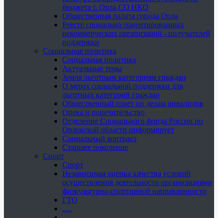
бюджета г. Орла СО НКО
Общественная палата города Орла
Реестр социально ориентированных
некоммерческих организаций - получателей
поддержки
Социальная политика
Социальная политика
Актуальные темы
Земля льготным категориям граждан
О мерах социальной поддержки для
льготных категорий граждан
Общественный совет по делам инвалидов
Опека и попечительство
Отделение Социального фонда России по
Орловской области информирует
Социальный контракт
Старшее поколение
Спорт
Спорт
Независимая оценка качества условий
осуществления деятельности организациями
физкультурно-спортивной направленности
ГТО
.....
......