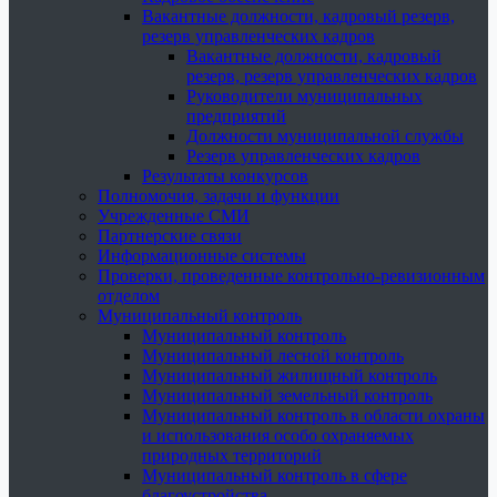
Вакантные должности, кадровый резерв,
резерв управленческих кадров
Вакантные должности, кадровый
резерв, резерв управленческих кадров
Руководители муниципальных
предприятий
Должности муниципальной службы
Резерв управленческих кадров
Результаты конкурсов
Полномочия, задачи и функции
Учрежденные СМИ
Партнерские связи
Информационные системы
Проверки, проведенные контрольно-ревизионным
отделом
Муниципальный контроль
Муниципальный контроль
Муниципальный лесной контроль
Муниципальный жилищный контроль
Муниципальный земельный контроль
Муниципальный контроль в области охраны
и использования особо охраняемых
природных территорий
Муниципальный контроль в сфере
благоустройства