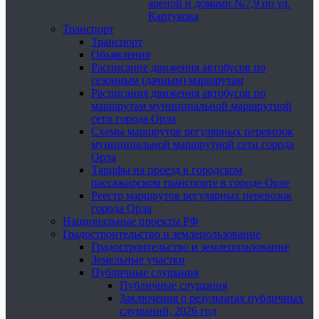
ареной и домами №7,9 по ул.
Картукова
Транспорт
Транспорт
Объявления
Расписание движения автобусов по
сезонным (дачным) маршрутам
Расписания движения автобусов по
маршрутам муниципальной маршрутной
сети города Орла
Схемы маршрутов регулярных перевозок
муниципальной маршрутной сети города
Орла
Тарифы на проезд в городском
пассажирском транспорте в городе Орле
Реестр маршрутов регулярных перевозок
города Орла
Национальные проекты РФ
Градостроительство и землепользование
Градостроительство и землепользование
Земельные участки
Публичные слушания
Публичные слушания
Заключения о результатах публичных
слушаний, 2026 год