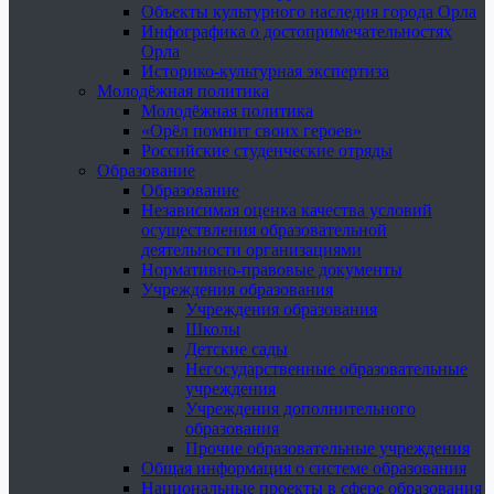
Объекты культурного наследия города Орла
Инфографика о достопримечательностях
Орла
Историко-культурная экспертиза
Молодёжная политика
Молодёжная политика
«Орёл помнит своих героев»
Российские студенческие отряды
Образование
Образование
Независимая оценка качества условий
осуществления образовательной
деятельности организациями
Нормативно-правовые документы
Учреждения образования
Учреждения образования
Школы
Детские сады
Негосударственные образовательные
учреждения
Учреждения дополнительного
образования
Прочие образовательные учреждения
Общая информация о системе образования
Национальные проекты в сфере образования