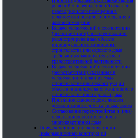
Принятие документов, а также выдача
решений о переводе или об отказе в
переводе жилого помещения в
нежилое или нежилого помещения в
жилое помещение
Выдача уведомлений о соответствии
(несоответствии) построенных или
реконструированных объекта
индивидуального жилищного
строительства или садового дома
требованиям законодательства о
градостроительной деятельности
Выдача уведомлений о соответствии
(несоответствии) указанных в
уведомлении о планируемых
строительстве или реконструкции
объекта индивидуального жилищного
строительства или садового дома
Признание садового дома жилым
домом и жилого дома садовым домом
Согласование переустройства и (или)
перепланировки помещения в
многоквартирном доме
Порядок установки и эксплуатации
информационных конструкций