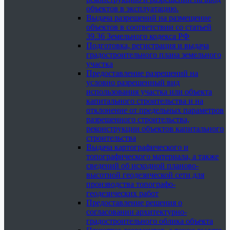
объектов в эксплуатацию.
Выдача разрешений на размещение
объектов в соответствии со статьей
39.36 Земельного кодекса РФ
Подготовка, регистрация и выдача
градостроительного плана земельного
участка
Предоставление разрешений на
условно разрешенный вид
использования участка или объекта
капитального строительства и на
отклонение от предельных параметров
разрешенного строительства,
реконструкции объектов капитального
строительства
Выдача картографического и
топографического материала, а также
сведений об исходной планово-
высотной геодезической сети для
производства топографо-
геодезических работ
Предоставление решения о
согласовании архитектурно-
градостроительного облика объекта