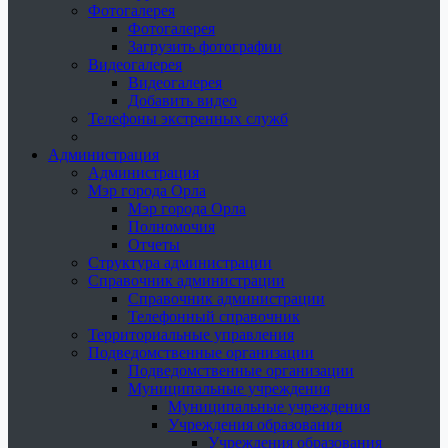
Фотогалерея
Фотогалерея
Загрузить фотографии
Видеогалерея
Видеогалерея
Добавить видео
Телефоны экстренных служб
Администрация
Администрация
Мэр города Орла
Мэр города Орла
Полномочия
Отчеты
Структура администрации
Справочник администрации
Справочник администрации
Телефонный справочник
Территориальные управления
Подведомственные организации
Подведомственные организации
Муниципальные учреждения
Муниципальные учреждения
Учреждения образования
Учреждения образования