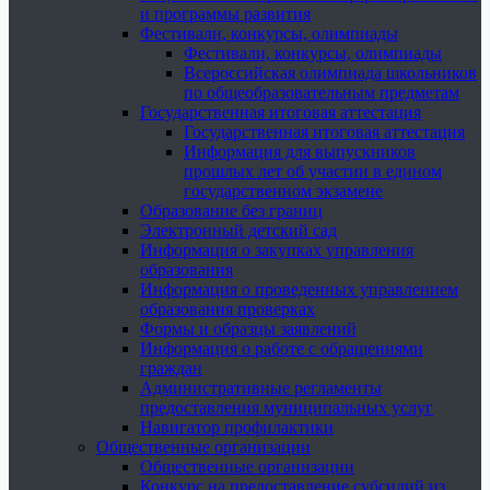
и программы развития
Фестивали, конкурсы, олимпиады
Фестивали, конкурсы, олимпиады
Всероссийская олимпиада школьников
по общеобразовательным предметам
Государственная итоговая аттестация
Государственная итоговая аттестация
Информация для выпускников
прошлых лет об участии в едином
государственном экзамене
Образование без границ
Электронный детский сад
Информация о закупках управления
образования
Информация о проведенных управлением
образования проверках
Формы и образцы заявлений
Информация о работе с обращениями
граждан
Административные регламенты
предоставления муниципальных услуг
Навигатор профилактики
Общественные организации
Общественные организации
Конкурс на предоставление субсидий из