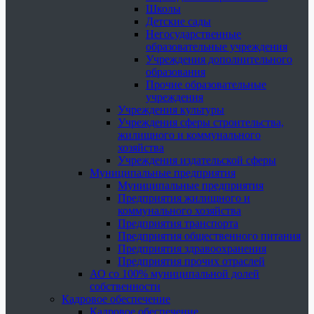
Школы
Детские сады
Негосударственные
образовательные учреждения
Учреждения дополнительного
образования
Прочие образовательные
учреждения
Учреждения культуры
Учреждения сферы строительства,
жилищного и коммунального
хозяйства
Учреждения издательской сферы
Муниципальные предприятия
Муниципальные предприятия
Предприятия жилищного и
коммунального хозяйства
Предприятия транспорта
Предприятия общественного питания
Предприятия здравоохранения
Предприятия прочих отраслей
АО со 100% муниципальной долей
собственности
Кадровое обеспечение
Кадровое обеспечение