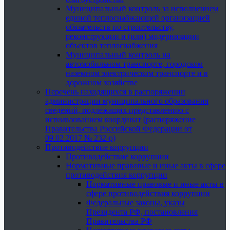
Муниципальный контроль за исполнением
единой теплоснабжающей организацией
обязательств по строительству,
реконструкции и (или) модернизации
объектов теплоснабжения
Муниципальный контроль на
автомобильном транспорте, городском
наземном электрическом транспорте и в
дорожном хозяйстве
Перечень находящихся в распоряжении
администрации муниципального образования
сведений, подлежащих представлению с
использованием координат (распоряжение
Правительства Российской Федерации от
09.02.2017 № 232-р)
Противодействие коррупции
Противодействие коррупции
Нормативные правовые и иные акты в сфере
противодействия коррупции
Нормативные правовые и иные акты в
сфере противодействия коррупции
Федеральные законы, указы
Президента РФ, постановления
Правительства РФ