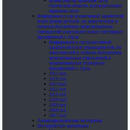
Нормативные правовые акты
Орловской области, муниципальные
правовые акты
Информация о среднемесячной заработной
плате руководителей, их заместителей и
главных бухгалтеров муниципальных
учреждений и муниципальных унитарных
предприятий г. Орла
Информация о среднемесячной
заработной плате руководителей, их
заместителей и главных бухгалтеров
муниципальных учреждений и
муниципальных унитарных
предприятий г. Орла
2025 год
2024 год
2023 год
2022 год
2021 год
2020 год
2019 год
2018 год
2017 год
Антикоррупционная экспертиза
Методические материалы