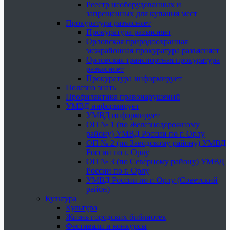
Реестр необорудованных и
запрещенных для купания мест
Прокуратура разъясняет
Прокуратура разъясняет
Орловская природоохранная
межрайонная прокуратура разъясняет
Орловская транспортная прокуратура
разъясняет
Прокуратура информирует
Полезно знать
Профилактика правонарушений
УМВД информирует
УМВД информирует
ОП № 1 (по Железнодорожному
району) УМВД России по г. Орлу
ОП № 2 (по Заводскому району) УМВД
России по г. Орлу
ОП № 3 (по Северному району) УМВД
России по г. Орлу
УМВД России по г. Орлу (Советский
район)
Культура
Культура
Жизнь городских библиотек
Фестивали и конкурсы