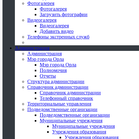
Фотогалерея
Фотогалерея
Загрузить фотографии
Видеогалерея
Видеогалерея
Добавить видео
Телефоны экстренных служб
Администрация
Администрация
Мэр города Орла
Мэр города Орла
Полномочия
Отчеты
Структура администрации
Справочник администрации
Справочник администрации
Телефонный справочник
Территориальные управления
Подведомственные организации
Подведомственные организации
Муниципальные учреждения
Муниципальные учреждения
Учреждения образования
Учреждения образования