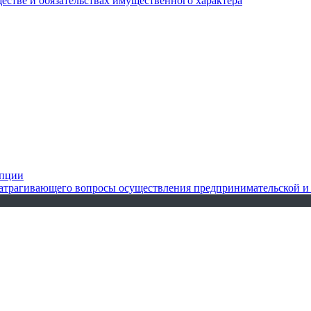
ществе и обязательствах имущественного характера
упции
 затрагивающего вопросы осуществления предпринимательской и