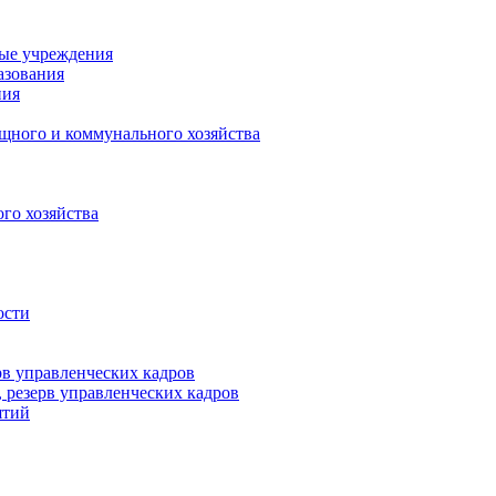
ные учреждения
азования
ния
щного и коммунального хозяйства
го хозяйства
ости
рв управленческих кадров
 резерв управленческих кадров
ятий