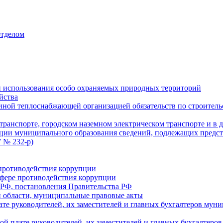
отделом
 использования особо охраняемых природных территорий
йства
ой теплоснабжающей организацией обязательств по строительс
ранспорте, городском наземном электрическом транспорте и в 
ции муниципального образования сведений, подлежащих предст
 № 232-р)
противодействия коррупции
фере противодействия коррупции
 РФ, постановления Правительства РФ
 области, муниципальные правовые акты
ате руководителей, их заместителей и главных бухгалтеров м
ой плате руководителей, их заместителей и главных бухгалте