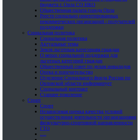
бюджета г. Орла СО НКО
Общественная палата города Орла
Реестр социально ориентированных
некоммерческих организаций - получателей
поддержки
Социальная политика
Социальная политика
Актуальные темы
Земля льготным категориям граждан
О мерах социальной поддержки для
льготных категорий граждан
Общественный совет по делам инвалидов
Опека и попечительство
Отделение Социального фонда России по
Орловской области информирует
Социальный контракт
Старшее поколение
Спорт
Спорт
Независимая оценка качества условий
осуществления деятельности организациями
физкультурно-спортивной направленности
ГТО
.....
......