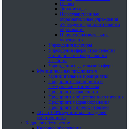
Школы
Детские сады
Негосударственные
образовательные учреждения
Учреждения дополнительного
образования
Прочие образовательные
учреждения
Учреждения культуры
Учреждения сферы строительства,
жилищного и коммунального
хозяйства
Учреждения издательской сферы
Муниципальные предприятия
Муниципальные предприятия
Предприятия жилищного и
коммунального хозяйства
Предприятия транспорта
Предприятия общественного питания
Предприятия здравоохранения
Предприятия прочих отраслей
АО со 100% муниципальной долей
собственности
Кадровое обеспечение
Кадровое обеспечение