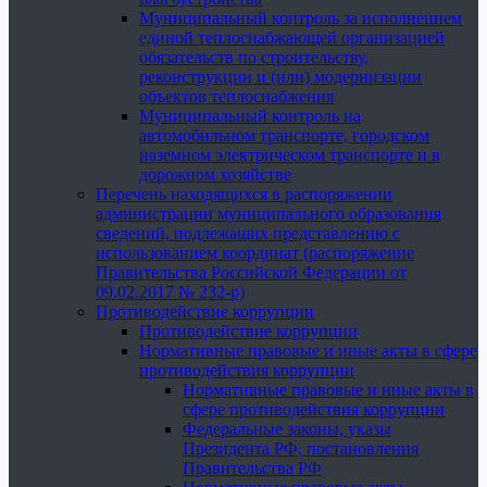
Муниципальный контроль за исполнением
единой теплоснабжающей организацией
обязательств по строительству,
реконструкции и (или) модернизации
объектов теплоснабжения
Муниципальный контроль на
автомобильном транспорте, городском
наземном электрическом транспорте и в
дорожном хозяйстве
Перечень находящихся в распоряжении
администрации муниципального образования
сведений, подлежащих представлению с
использованием координат (распоряжение
Правительства Российской Федерации от
09.02.2017 № 232-р)
Противодействие коррупции
Противодействие коррупции
Нормативные правовые и иные акты в сфере
противодействия коррупции
Нормативные правовые и иные акты в
сфере противодействия коррупции
Федеральные законы, указы
Президента РФ, постановления
Правительства РФ