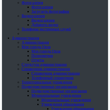
Фотогалерея
Фотогалерея
Загрузить фотографии
Видеогалерея
Видеогалерея
Добавить видео
Телефоны экстренных служб
Администрация
Администрация
Мэр города Орла
Мэр города Орла
Полномочия
Отчеты
Структура администрации
Справочник администрации
Справочник администрации
Телефонный справочник
Территориальные управления
Подведомственные организации
Подведомственные организации
Муниципальные учреждения
Муниципальные учреждения
Учреждения образования
Учреждения образования