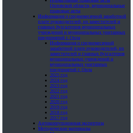
Нормативные правовые акты
Орловской области, муниципальные
правовые акты
Информация о среднемесячной заработной
плате руководителей, их заместителей и
главных бухгалтеров муниципальных
учреждений и муниципальных унитарных
предприятий г. Орла
Информация о среднемесячной
заработной плате руководителей, их
заместителей и главных бухгалтеров
муниципальных учреждений и
муниципальных унитарных
предприятий г. Орла
2025 год
2024 год
2023 год
2022 год
2021 год
2020 год
2019 год
2018 год
2017 год
Антикоррупционная экспертиза
Методические материалы