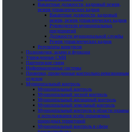
Вакантные должности, кадровый резерв,
резерв управленческих кадров
Вакантные должности, кадровый
резерв, резерв управленческих кадров
Руководители муниципальных
предприятий
Должности муниципальной службы
Резерв управленческих кадров
Результаты конкурсов
Полномочия, задачи и функции
Учрежденные СМИ
Партнерские связи
Информационные системы
Проверки, проведенные контрольно-ревизионным
отделом
Муниципальный контроль
Муниципальный контроль
Муниципальный лесной контроль
Муниципальный жилищный контроль
Муниципальный земельный контроль
Муниципальный контроль в области охраны
и использования особо охраняемых
природных территорий
Муниципальный контроль в сфере
благоустройства