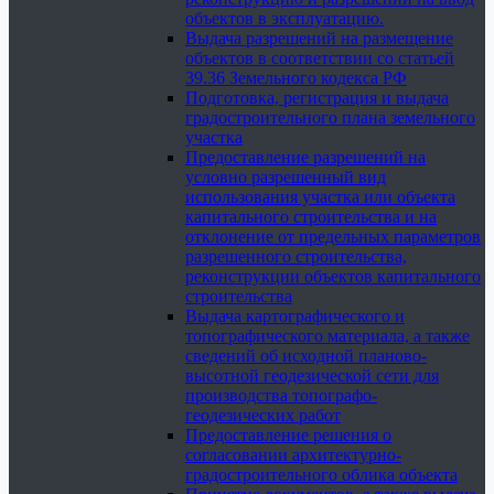
объектов в эксплуатацию.
Выдача разрешений на размещение
объектов в соответствии со статьей
39.36 Земельного кодекса РФ
Подготовка, регистрация и выдача
градостроительного плана земельного
участка
Предоставление разрешений на
условно разрешенный вид
использования участка или объекта
капитального строительства и на
отклонение от предельных параметров
разрешенного строительства,
реконструкции объектов капитального
строительства
Выдача картографического и
топографического материала, а также
сведений об исходной планово-
высотной геодезической сети для
производства топографо-
геодезических работ
Предоставление решения о
согласовании архитектурно-
градостроительного облика объекта