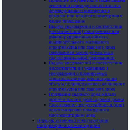
Принятие документов, а также выдача
решений о переводе или об отказе в
переводе жилого помещения в
нежилое или нежилого помещения в
жилое помещение
Выдача уведомлений о соответствии
(несоответствии) построенных или
реконструированных объекта
индивидуального жилищного
строительства или садового дома
требованиям законодательства о
градостроительной деятельности
Выдача уведомлений о соответствии
(несоответствии) указанных в
уведомлении о планируемых
строительстве или реконструкции
объекта индивидуального жилищного
строительства или садового дома
Признание садового дома жилым
домом и жилого дома садовым домом
Согласование переустройства и (или)
перепланировки помещения в
многоквартирном доме
Порядок установки и эксплуатации
информационных конструкций