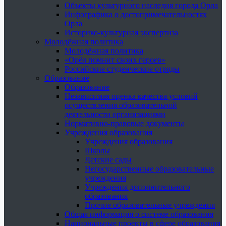
Объекты культурного наследия города Орла
Инфографика о достопримечательностях
Орла
Историко-культурная экспертиза
Молодёжная политика
Молодёжная политика
«Орёл помнит своих героев»
Российские студенческие отряды
Образование
Образование
Независимая оценка качества условий
осуществления образовательной
деятельности организациями
Нормативно-правовые документы
Учреждения образования
Учреждения образования
Школы
Детские сады
Негосударственные образовательные
учреждения
Учреждения дополнительного
образования
Прочие образовательные учреждения
Общая информация о системе образования
Национальные проекты в сфере образования