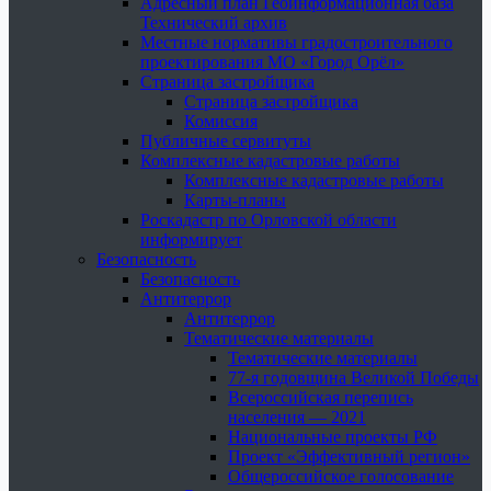
Адресный план Геоинформационная база
Технический архив
Местные нормативы градостроительного
проектирования МО «Город Орёл»
Страница застройщика
Страница застройщика
Комиссия
Публичные сервитуты
Комплексные кадастровые работы
Комплексные кадастровые работы
Карты-планы
Роскадастр по Орловской области
информирует
Безопасность
Безопасность
Антитеррор
Антитеррор
Тематические материалы
Тематические материалы
77-я годовщина Великой Победы
Всероссийская перепись
населения — 2021
Национальные проекты РФ
Проект «Эффективный регион»
Общероссийское голосование