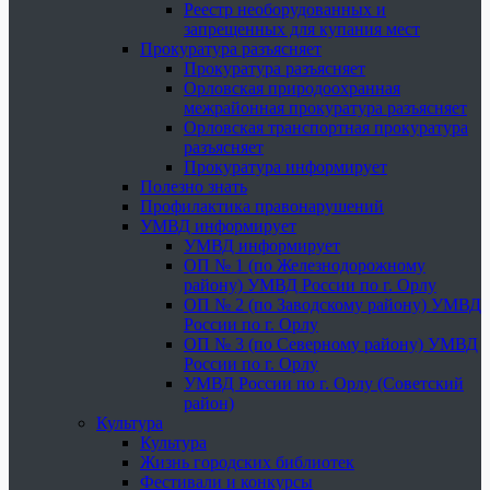
Реестр необорудованных и
запрещенных для купания мест
Прокуратура разъясняет
Прокуратура разъясняет
Орловская природоохранная
межрайонная прокуратура разъясняет
Орловская транспортная прокуратура
разъясняет
Прокуратура информирует
Полезно знать
Профилактика правонарушений
УМВД информирует
УМВД информирует
ОП № 1 (по Железнодорожному
району) УМВД России по г. Орлу
ОП № 2 (по Заводскому району) УМВД
России по г. Орлу
ОП № 3 (по Северному району) УМВД
России по г. Орлу
УМВД России по г. Орлу (Советский
район)
Культура
Культура
Жизнь городских библиотек
Фестивали и конкурсы