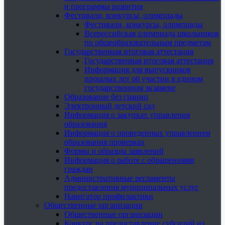
и программы развития
Фестивали, конкурсы, олимпиады
Фестивали, конкурсы, олимпиады
Всероссийская олимпиада школьников
по общеобразовательным предметам
Государственная итоговая аттестация
Государственная итоговая аттестация
Информация для выпускников
прошлых лет об участии в едином
государственном экзамене
Образование без границ
Электронный детский сад
Информация о закупках управления
образования
Информация о проведенных управлением
образования проверках
Формы и образцы заявлений
Информация о работе с обращениями
граждан
Административные регламенты
предоставления муниципальных услуг
Навигатор профилактики
Общественные организации
Общественные организации
Конкурс на предоставление субсидий из