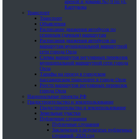
ареной и домами №7,9 по ул.
Картукова
Транспорт
Транспорт
Объявления
Расписание движения автобусов по
сезонным (дачным) маршрутам
Расписания движения автобусов по
маршрутам муниципальной маршрутной
сети города Орла
Схемы маршрутов регулярных перевозок
муниципальной маршрутной сети города
Орла
Тарифы на проезд в городском
пассажирском транспорте в городе Орле
Реестр маршрутов регулярных перевозок
города Орла
Национальные проекты РФ
Градостроительство и землепользование
Градостроительство и землепользование
Земельные участки
Публичные слушания
Публичные слушания
Заключения о результатах публичных
слушаний, 2026 год