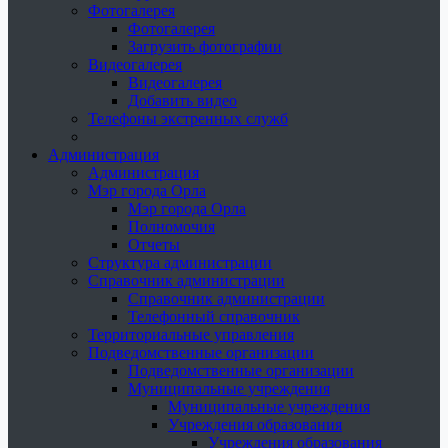
Фотогалерея
Фотогалерея
Загрузить фотографии
Видеогалерея
Видеогалерея
Добавить видео
Телефоны экстренных служб
Администрация
Администрация
Мэр города Орла
Мэр города Орла
Полномочия
Отчеты
Структура администрации
Справочник администрации
Справочник администрации
Телефонный справочник
Территориальные управления
Подведомственные организации
Подведомственные организации
Муниципальные учреждения
Муниципальные учреждения
Учреждения образования
Учреждения образования