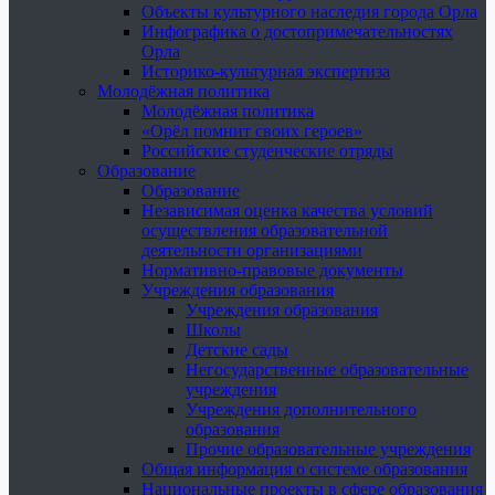
Объекты культурного наследия города Орла
Инфографика о достопримечательностях
Орла
Историко-культурная экспертиза
Молодёжная политика
Молодёжная политика
«Орёл помнит своих героев»
Российские студенческие отряды
Образование
Образование
Независимая оценка качества условий
осуществления образовательной
деятельности организациями
Нормативно-правовые документы
Учреждения образования
Учреждения образования
Школы
Детские сады
Негосударственные образовательные
учреждения
Учреждения дополнительного
образования
Прочие образовательные учреждения
Общая информация о системе образования
Национальные проекты в сфере образования