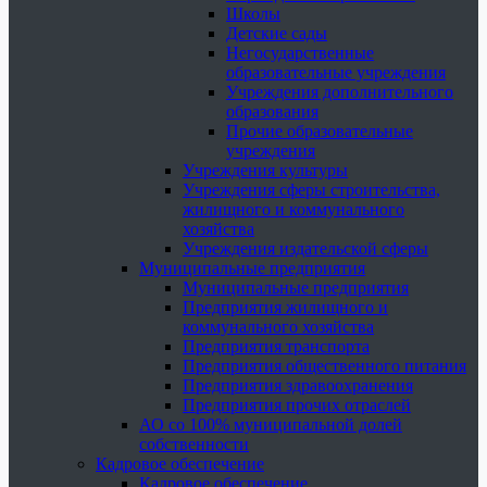
Школы
Детские сады
Негосударственные
образовательные учреждения
Учреждения дополнительного
образования
Прочие образовательные
учреждения
Учреждения культуры
Учреждения сферы строительства,
жилищного и коммунального
хозяйства
Учреждения издательской сферы
Муниципальные предприятия
Муниципальные предприятия
Предприятия жилищного и
коммунального хозяйства
Предприятия транспорта
Предприятия общественного питания
Предприятия здравоохранения
Предприятия прочих отраслей
АО со 100% муниципальной долей
собственности
Кадровое обеспечение
Кадровое обеспечение