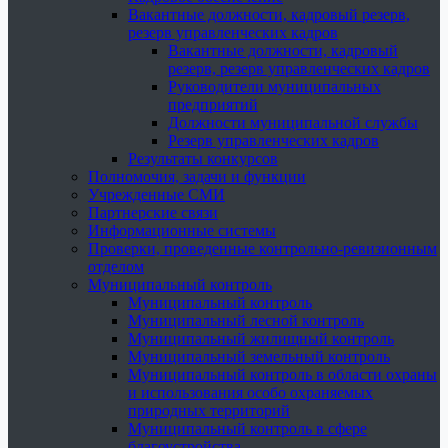
Вакантные должности, кадровый резерв,
резерв управленческих кадров
Вакантные должности, кадровый
резерв, резерв управленческих кадров
Руководители муниципальных
предприятий
Должности муниципальной службы
Резерв управленческих кадров
Результаты конкурсов
Полномочия, задачи и функции
Учрежденные СМИ
Партнерские связи
Информационные системы
Проверки, проведенные контрольно-ревизионным
отделом
Муниципальный контроль
Муниципальный контроль
Муниципальный лесной контроль
Муниципальный жилищный контроль
Муниципальный земельный контроль
Муниципальный контроль в области охраны
и использования особо охраняемых
природных территорий
Муниципальный контроль в сфере
благоустройства