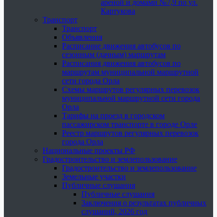
ареной и домами №7,9 по ул.
Картукова
Транспорт
Транспорт
Объявления
Расписание движения автобусов по
сезонным (дачным) маршрутам
Расписания движения автобусов по
маршрутам муниципальной маршрутной
сети города Орла
Схемы маршрутов регулярных перевозок
муниципальной маршрутной сети города
Орла
Тарифы на проезд в городском
пассажирском транспорте в городе Орле
Реестр маршрутов регулярных перевозок
города Орла
Национальные проекты РФ
Градостроительство и землепользование
Градостроительство и землепользование
Земельные участки
Публичные слушания
Публичные слушания
Заключения о результатах публичных
слушаний, 2026 год