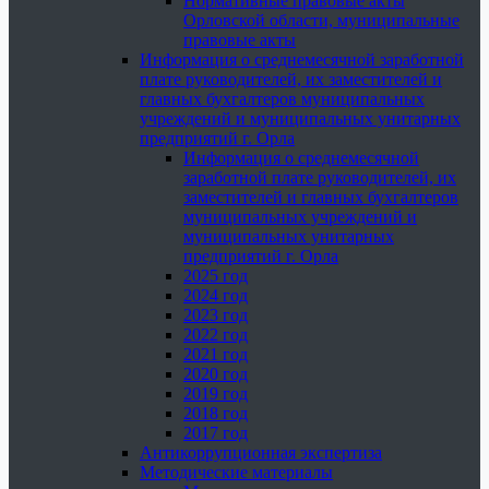
Нормативные правовые акты
Орловской области, муниципальные
правовые акты
Информация о среднемесячной заработной
плате руководителей, их заместителей и
главных бухгалтеров муниципальных
учреждений и муниципальных унитарных
предприятий г. Орла
Информация о среднемесячной
заработной плате руководителей, их
заместителей и главных бухгалтеров
муниципальных учреждений и
муниципальных унитарных
предприятий г. Орла
2025 год
2024 год
2023 год
2022 год
2021 год
2020 год
2019 год
2018 год
2017 год
Антикоррупционная экспертиза
Методические материалы