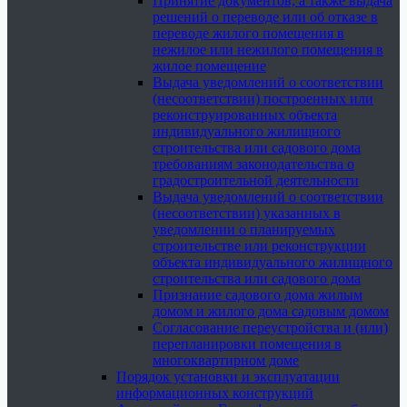
Принятие документов, а также выдача
решений о переводе или об отказе в
переводе жилого помещения в
нежилое или нежилого помещения в
жилое помещение
Выдача уведомлений о соответствии
(несоответствии) построенных или
реконструированных объекта
индивидуального жилищного
строительства или садового дома
требованиям законодательства о
градостроительной деятельности
Выдача уведомлений о соответствии
(несоответствии) указанных в
уведомлении о планируемых
строительстве или реконструкции
объекта индивидуального жилищного
строительства или садового дома
Признание садового дома жилым
домом и жилого дома садовым домом
Согласование переустройства и (или)
перепланировки помещения в
многоквартирном доме
Порядок установки и эксплуатации
информационных конструкций