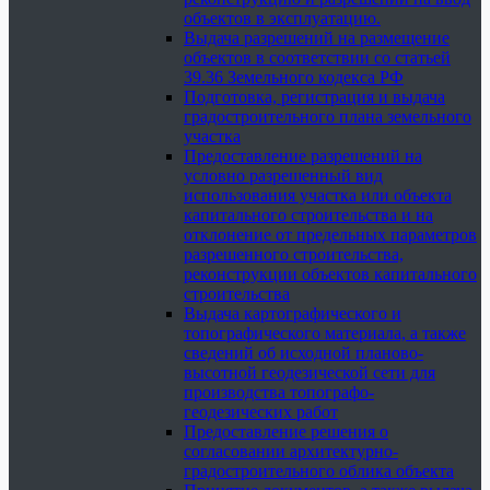
объектов в эксплуатацию.
Выдача разрешений на размещение
объектов в соответствии со статьей
39.36 Земельного кодекса РФ
Подготовка, регистрация и выдача
градостроительного плана земельного
участка
Предоставление разрешений на
условно разрешенный вид
использования участка или объекта
капитального строительства и на
отклонение от предельных параметров
разрешенного строительства,
реконструкции объектов капитального
строительства
Выдача картографического и
топографического материала, а также
сведений об исходной планово-
высотной геодезической сети для
производства топографо-
геодезических работ
Предоставление решения о
согласовании архитектурно-
градостроительного облика объекта