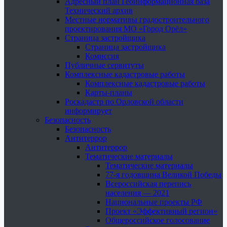
Адресный план Геоинформационная база
Технический архив
Местные нормативы градостроительного
проектирования МО «Город Орёл»
Страница застройщика
Страница застройщика
Комиссия
Публичные сервитуты
Комплексные кадастровые работы
Комплексные кадастровые работы
Карты-планы
Роскадастр по Орловской области
информирует
Безопасность
Безопасность
Антитеррор
Антитеррор
Тематические материалы
Тематические материалы
77-я годовщина Великой Победы
Всероссийская перепись
населения — 2021
Национальные проекты РФ
Проект «Эффективный регион»
Общероссийское голосование