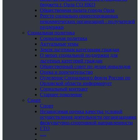
бюджета г. Орла СО НКО
Общественная палата города Орла
Реестр социально ориентированных
некоммерческих организаций - получателей
поддержки
Социальная политика
Социальная политика
Актуальные темы
Земля льготным категориям граждан
О мерах социальной поддержки для
льготных категорий граждан
Общественный совет по делам инвалидов
Опека и попечительство
Отделение Социального фонда России по
Орловской области информирует
Социальный контракт
Старшее поколение
Спорт
Спорт
Независимая оценка качества условий
осуществления деятельности организациями
физкультурно-спортивной направленности
ГТО
.....
......