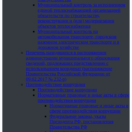
Муниципальный контроль за исполнением
единой теплоснабжающей организацией
обязательств по строительству,
реконструкции и (или) модернизации
объектов теплоснабжения
Муниципальный контроль на
автомобильном транспорте, городском
наземном электрическом транспорте и в
дорожном хозяйстве
Перечень находящихся в распоряжении
администрации муниципального образования
сведений, подлежащих представлению с
использованием координат (распоряжение
Правительства Российской Федерации от
09.02.2017 № 232-р)
Противодействие коррупции
Противодействие коррупции
Нормативные правовые и иные акты в сфере
противодействия коррупции
Нормативные правовые и иные акты в
сфере противодействия коррупции
Федеральные законы, указы
Президента РФ, постановления
Правительства РФ