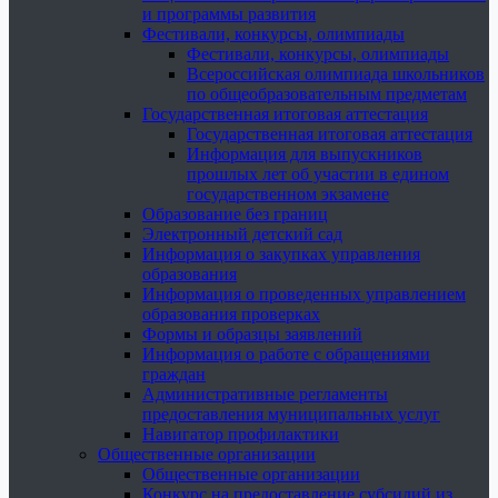
и программы развития
Фестивали, конкурсы, олимпиады
Фестивали, конкурсы, олимпиады
Всероссийская олимпиада школьников
по общеобразовательным предметам
Государственная итоговая аттестация
Государственная итоговая аттестация
Информация для выпускников
прошлых лет об участии в едином
государственном экзамене
Образование без границ
Электронный детский сад
Информация о закупках управления
образования
Информация о проведенных управлением
образования проверках
Формы и образцы заявлений
Информация о работе с обращениями
граждан
Административные регламенты
предоставления муниципальных услуг
Навигатор профилактики
Общественные организации
Общественные организации
Конкурс на предоставление субсидий из