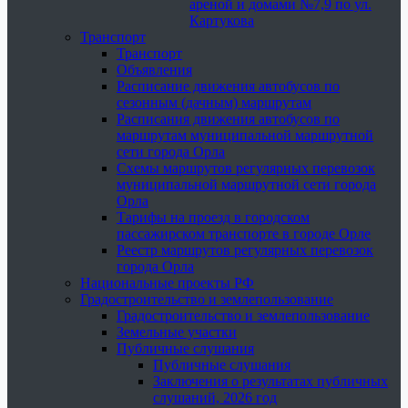
ареной и домами №7,9 по ул.
Картукова
Транспорт
Транспорт
Объявления
Расписание движения автобусов по
сезонным (дачным) маршрутам
Расписания движения автобусов по
маршрутам муниципальной маршрутной
сети города Орла
Схемы маршрутов регулярных перевозок
муниципальной маршрутной сети города
Орла
Тарифы на проезд в городском
пассажирском транспорте в городе Орле
Реестр маршрутов регулярных перевозок
города Орла
Национальные проекты РФ
Градостроительство и землепользование
Градостроительство и землепользование
Земельные участки
Публичные слушания
Публичные слушания
Заключения о результатах публичных
слушаний, 2026 год