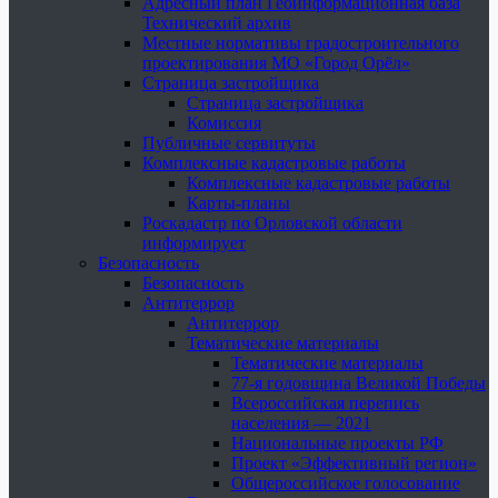
Адресный план Геоинформационная база
Технический архив
Местные нормативы градостроительного
проектирования МО «Город Орёл»
Страница застройщика
Страница застройщика
Комиссия
Публичные сервитуты
Комплексные кадастровые работы
Комплексные кадастровые работы
Карты-планы
Роскадастр по Орловской области
информирует
Безопасность
Безопасность
Антитеррор
Антитеррор
Тематические материалы
Тематические материалы
77-я годовщина Великой Победы
Всероссийская перепись
населения — 2021
Национальные проекты РФ
Проект «Эффективный регион»
Общероссийское голосование