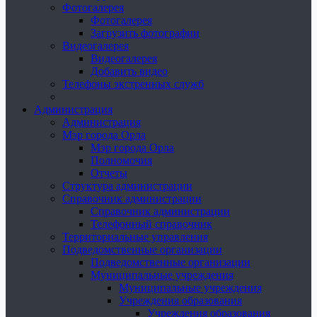
Фотогалерея
Фотогалерея
Загрузить фотографии
Видеогалерея
Видеогалерея
Добавить видео
Телефоны экстренных служб
Администрация
Администрация
Мэр города Орла
Мэр города Орла
Полномочия
Отчеты
Структура администрации
Справочник администрации
Справочник администрации
Телефонный справочник
Территориальные управления
Подведомственные организации
Подведомственные организации
Муниципальные учреждения
Муниципальные учреждения
Учреждения образования
Учреждения образования