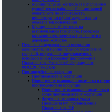
Муниципальный контроль за исполнением
единой теплоснабжающей организацией
обязательств по строительству,
реконструкции и (или) модернизации
объектов теплоснабжения
Муниципальный контроль на
автомобильном транспорте, городском
наземном электрическом транспорте и в
дорожном хозяйстве
Перечень находящихся в распоряжении
администрации муниципального образования
сведений, подлежащих представлению с
использованием координат (распоряжение
Правительства Российской Федерации от
09.02.2017 № 232-р)
Противодействие коррупции
Противодействие коррупции
Нормативные правовые и иные акты в сфере
противодействия коррупции
Нормативные правовые и иные акты в
сфере противодействия коррупции
Федеральные законы, указы
Президента РФ, постановления
Правительства РФ