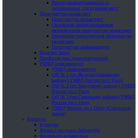
Реестр необорудованных и
запрещенных для купания мест
Прокуратура разъясняет
Прокуратура разъясняет
Орловская природоохранная
межрайонная прокуратура разъясняет
Орловская транспортная прокуратура
разъясняет
Прокуратура информирует
Полезно знать
Профилактика правонарушений
УМВД информирует
УМВД информирует
ОП № 1 (по Железнодорожному
району) УМВД России по г. Орлу
ОП № 2 (по Заводскому району) УМВД
России по г. Орлу
ОП № 3 (по Северному району) УМВД
России по г. Орлу
УМВД России по г. Орлу (Советский
район)
Культура
Культура
Жизнь городских библиотек
Фестивали и конкурсы