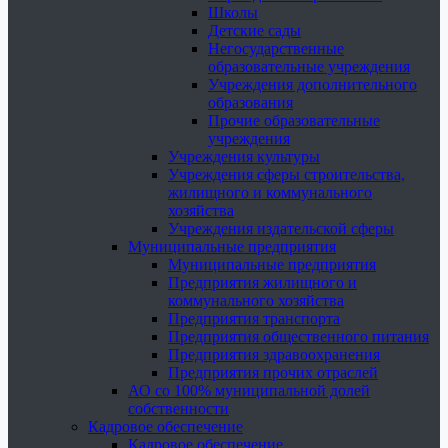
Школы
Детские сады
Негосударственные
образовательные учреждения
Учреждения дополнительного
образования
Прочие образовательные
учреждения
Учреждения культуры
Учреждения сферы строительства,
жилищного и коммунального
хозяйства
Учреждения издательской сферы
Муниципальные предприятия
Муниципальные предприятия
Предприятия жилищного и
коммунального хозяйства
Предприятия транспорта
Предприятия общественного питания
Предприятия здравоохранения
Предприятия прочих отраслей
АО со 100% муниципальной долей
собственности
Кадровое обеспечение
Кадровое обеспечение