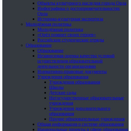
Объекты культурного наследия города Орла
Инфографика о достопримечательностях
Орла
Историко-культурная экспертиза
Молодёжная политика
Молодёжная политика
«Орёл помнит своих героев»
Российские студенческие отряды
Образование
Образование
Независимая оценка качества условий
осуществления образовательной
деятельности организациями
Нормативно-правовые документы
Учреждения образования
Учреждения образования
Школы
Детские сады
Негосударственные образовательные
учреждения
Учреждения дополнительного
образования
Прочие образовательные учреждения
Общая информация о системе образования
Национальные проекты в сфере образования