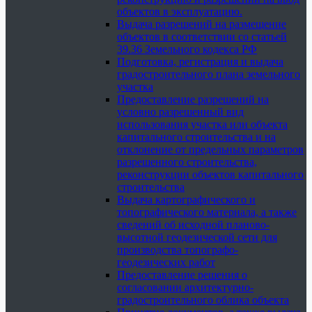
объектов в эксплуатацию.
Выдача разрешений на размещение
объектов в соответствии со статьей
39.36 Земельного кодекса РФ
Подготовка, регистрация и выдача
градостроительного плана земельного
участка
Предоставление разрешений на
условно разрешенный вид
использования участка или объекта
капитального строительства и на
отклонение от предельных параметров
разрешенного строительства,
реконструкции объектов капитального
строительства
Выдача картографического и
топографического материала, а также
сведений об исходной планово-
высотной геодезической сети для
производства топографо-
геодезических работ
Предоставление решения о
согласовании архитектурно-
градостроительного облика объекта