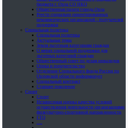
бюджета г. Орла СО НКО
Общественная палата города Орла
Реестр социально ориентированных
некоммерческих организаций - получателей
поддержки
Социальная политика
Социальная политика
Актуальные темы
Земля льготным категориям граждан
О мерах социальной поддержки для
льготных категорий граждан
Общественный совет по делам инвалидов
Опека и попечительство
Отделение Социального фонда России по
Орловской области информирует
Социальный контракт
Старшее поколение
Спорт
Спорт
Независимая оценка качества условий
осуществления деятельности организациями
физкультурно-спортивной направленности
ГТО
.....
......