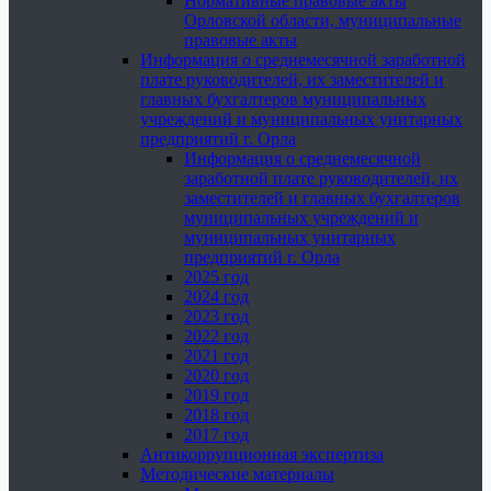
Нормативные правовые акты
Орловской области, муниципальные
правовые акты
Информация о среднемесячной заработной
плате руководителей, их заместителей и
главных бухгалтеров муниципальных
учреждений и муниципальных унитарных
предприятий г. Орла
Информация о среднемесячной
заработной плате руководителей, их
заместителей и главных бухгалтеров
муниципальных учреждений и
муниципальных унитарных
предприятий г. Орла
2025 год
2024 год
2023 год
2022 год
2021 год
2020 год
2019 год
2018 год
2017 год
Антикоррупционная экспертиза
Методические материалы