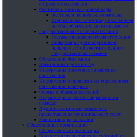
и программы развития
Фестивали, конкурсы, олимпиады
Фестивали, конкурсы, олимпиады
Всероссийская олимпиада школьников
по общеобразовательным предметам
Государственная итоговая аттестация
Государственная итоговая аттестация
Информация для выпускников
прошлых лет об участии в едином
государственном экзамене
Образование без границ
Электронный детский сад
Информация о закупках управления
образования
Информация о проведенных управлением
образования проверках
Формы и образцы заявлений
Информация о работе с обращениями
граждан
Административные регламенты
предоставления муниципальных услуг
Навигатор профилактики
Общественные организации
Общественные организации
Конкурс на предоставление субсидий из