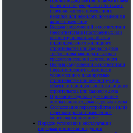
Принятие документов, а также выдача
решений о переводе или об отказе в
переводе жилого помещения в
нежилое или нежилого помещения в
жилое помещение
Выдача уведомлений о соответствии
(несоответствии) построенных или
реконструированных объекта
индивидуального жилищного
строительства или садового дома
требованиям законодательства о
градостроительной деятельности
Выдача уведомлений о соответствии
(несоответствии) указанных в
уведомлении о планируемых
строительстве или реконструкции
объекта индивидуального жилищного
строительства или садового дома
Признание садового дома жилым
домом и жилого дома садовым домом
Согласование переустройства и (или)
перепланировки помещения в
многоквартирном доме
Порядок установки и эксплуатации
информационных конструкций