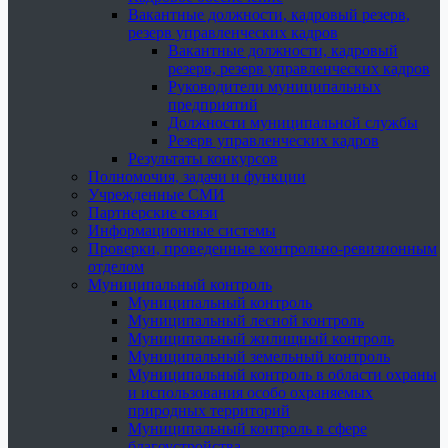
Вакантные должности, кадровый резерв,
резерв управленческих кадров
Вакантные должности, кадровый
резерв, резерв управленческих кадров
Руководители муниципальных
предприятий
Должности муниципальной службы
Резерв управленческих кадров
Результаты конкурсов
Полномочия, задачи и функции
Учрежденные СМИ
Партнерские связи
Информационные системы
Проверки, проведенные контрольно-ревизионным
отделом
Муниципальный контроль
Муниципальный контроль
Муниципальный лесной контроль
Муниципальный жилищный контроль
Муниципальный земельный контроль
Муниципальный контроль в области охраны
и использования особо охраняемых
природных территорий
Муниципальный контроль в сфере
благоустройства