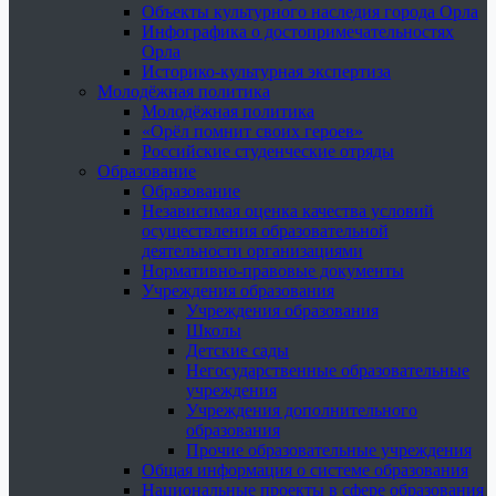
Объекты культурного наследия города Орла
Инфографика о достопримечательностях
Орла
Историко-культурная экспертиза
Молодёжная политика
Молодёжная политика
«Орёл помнит своих героев»
Российские студенческие отряды
Образование
Образование
Независимая оценка качества условий
осуществления образовательной
деятельности организациями
Нормативно-правовые документы
Учреждения образования
Учреждения образования
Школы
Детские сады
Негосударственные образовательные
учреждения
Учреждения дополнительного
образования
Прочие образовательные учреждения
Общая информация о системе образования
Национальные проекты в сфере образования