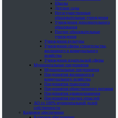
Школы
Детские сады
Негосударственные
образовательные учреждения
Учреждения дополнительного
образования
Прочие образовательные
учреждения
Учреждения культуры
Учреждения сферы строительства,
жилищного и коммунального
хозяйства
Учреждения издательской сферы
Муниципальные предприятия
Муниципальные предприятия
Предприятия жилищного и
коммунального хозяйства
Предприятия транспорта
Предприятия общественного питания
Предприятия здравоохранения
Предприятия прочих отраслей
АО со 100% муниципальной долей
собственности
Кадровое обеспечение
Кадровое обеспечение