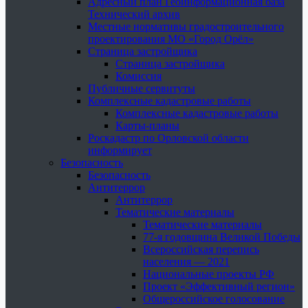
Адресный план Геоинформационная база
Технический архив
Местные нормативы градостроительного
проектирования МО «Город Орёл»
Страница застройщика
Страница застройщика
Комиссия
Публичные сервитуты
Комплексные кадастровые работы
Комплексные кадастровые работы
Карты-планы
Роскадастр по Орловской области
информирует
Безопасность
Безопасность
Антитеррор
Антитеррор
Тематические материалы
Тематические материалы
77-я годовщина Великой Победы
Всероссийская перепись
населения — 2021
Национальные проекты РФ
Проект «Эффективный регион»
Общероссийское голосование