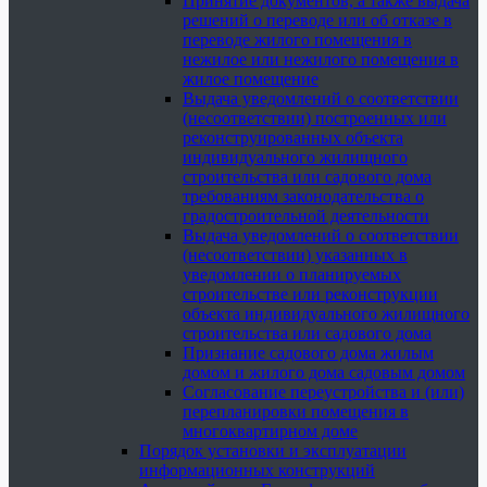
Принятие документов, а также выдача
решений о переводе или об отказе в
переводе жилого помещения в
нежилое или нежилого помещения в
жилое помещение
Выдача уведомлений о соответствии
(несоответствии) построенных или
реконструированных объекта
индивидуального жилищного
строительства или садового дома
требованиям законодательства о
градостроительной деятельности
Выдача уведомлений о соответствии
(несоответствии) указанных в
уведомлении о планируемых
строительстве или реконструкции
объекта индивидуального жилищного
строительства или садового дома
Признание садового дома жилым
домом и жилого дома садовым домом
Согласование переустройства и (или)
перепланировки помещения в
многоквартирном доме
Порядок установки и эксплуатации
информационных конструкций