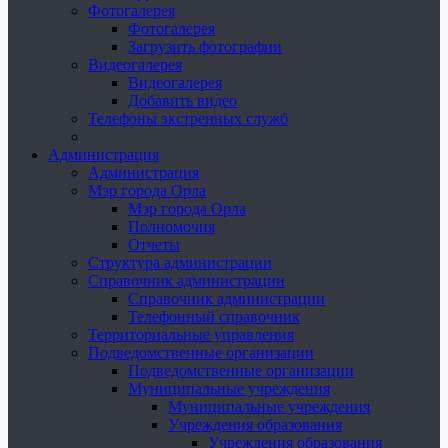
Фотогалерея
Фотогалерея
Загрузить фотографии
Видеогалерея
Видеогалерея
Добавить видео
Телефоны экстренных служб
Администрация
Администрация
Мэр города Орла
Мэр города Орла
Полномочия
Отчеты
Структура администрации
Справочник администрации
Справочник администрации
Телефонный справочник
Территориальные управления
Подведомственные организации
Подведомственные организации
Муниципальные учреждения
Муниципальные учреждения
Учреждения образования
Учреждения образования