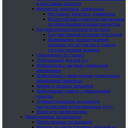
и программы развития
Фестивали, конкурсы, олимпиады
Фестивали, конкурсы, олимпиады
Всероссийская олимпиада школьников
по общеобразовательным предметам
Государственная итоговая аттестация
Государственная итоговая аттестация
Информация для выпускников
прошлых лет об участии в едином
государственном экзамене
Образование без границ
Электронный детский сад
Информация о закупках управления
образования
Информация о проведенных управлением
образования проверках
Формы и образцы заявлений
Информация о работе с обращениями
граждан
Административные регламенты
предоставления муниципальных услуг
Навигатор профилактики
Общественные организации
Общественные организации
Конкурс на предоставление субсидий из