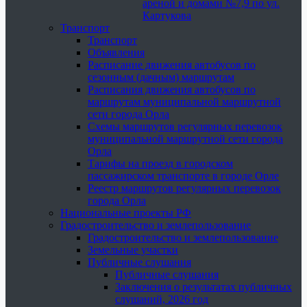
ареной и домами №7,9 по ул.
Картукова
Транспорт
Транспорт
Объявления
Расписание движения автобусов по
сезонным (дачным) маршрутам
Расписания движения автобусов по
маршрутам муниципальной маршрутной
сети города Орла
Схемы маршрутов регулярных перевозок
муниципальной маршрутной сети города
Орла
Тарифы на проезд в городском
пассажирском транспорте в городе Орле
Реестр маршрутов регулярных перевозок
города Орла
Национальные проекты РФ
Градостроительство и землепользование
Градостроительство и землепользование
Земельные участки
Публичные слушания
Публичные слушания
Заключения о результатах публичных
слушаний, 2026 год