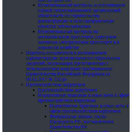
Муниципальный контроль за исполнением
единой теплоснабжающей организацией
обязательств по строительству,
реконструкции и (или) модернизации
объектов теплоснабжения
Муниципальный контроль на
автомобильном транспорте, городском
наземном электрическом транспорте и в
дорожном хозяйстве
Перечень находящихся в распоряжении
администрации муниципального образования
сведений, подлежащих представлению с
использованием координат (распоряжение
Правительства Российской Федерации от
09.02.2017 № 232-р)
Противодействие коррупции
Противодействие коррупции
Нормативные правовые и иные акты в сфере
противодействия коррупции
Нормативные правовые и иные акты в
сфере противодействия коррупции
Федеральные законы, указы
Президента РФ, постановления
Правительства РФ