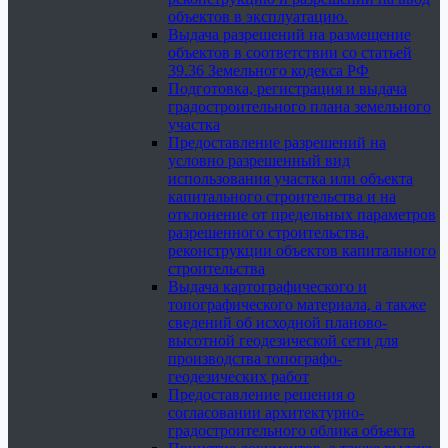
объектов в эксплуатацию.
Выдача разрешений на размещение
объектов в соответствии со статьей
39.36 Земельного кодекса РФ
Подготовка, регистрация и выдача
градостроительного плана земельного
участка
Предоставление разрешений на
условно разрешенный вид
использования участка или объекта
капитального строительства и на
отклонение от предельных параметров
разрешенного строительства,
реконструкции объектов капитального
строительства
Выдача картографического и
топографического материала, а также
сведений об исходной планово-
высотной геодезической сети для
производства топографо-
геодезических работ
Предоставление решения о
согласовании архитектурно-
градостроительного облика объекта