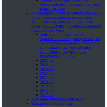
Нормативные правовые акты
Орловской области, муниципальные
правовые акты
Информация о среднемесячной заработной
плате руководителей, их заместителей и
главных бухгалтеров муниципальных
учреждений и муниципальных унитарных
предприятий г. Орла
Информация о среднемесячной
заработной плате руководителей, их
заместителей и главных бухгалтеров
муниципальных учреждений и
муниципальных унитарных
предприятий г. Орла
2025 год
2024 год
2023 год
2022 год
2021 год
2020 год
2019 год
2018 год
2017 год
Антикоррупционная экспертиза
Методические материалы