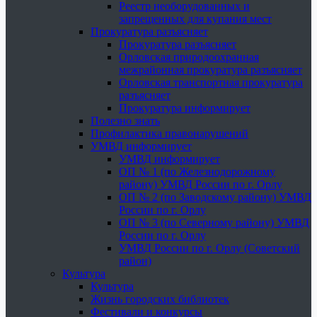
Реестр необорудованных и
запрещенных для купания мест
Прокуратура разъясняет
Прокуратура разъясняет
Орловская природоохранная
межрайонная прокуратура разъясняет
Орловская транспортная прокуратура
разъясняет
Прокуратура информирует
Полезно знать
Профилактика правонарушений
УМВД информирует
УМВД информирует
ОП № 1 (по Железнодорожному
району) УМВД России по г. Орлу
ОП № 2 (по Заводскому району) УМВД
России по г. Орлу
ОП № 3 (по Северному району) УМВД
России по г. Орлу
УМВД России по г. Орлу (Советский
район)
Культура
Культура
Жизнь городских библиотек
Фестивали и конкурсы