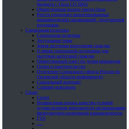
бюджета г. Орла СО НКО
Общественная палата города Орла
Реестр социально ориентированных
некоммерческих организаций - получателей
поддержки
Социальная политика
Социальная политика
Актуальные темы
Земля льготным категориям граждан
О мерах социальной поддержки для
льготных категорий граждан
Общественный совет по делам инвалидов
Опека и попечительство
Отделение Социального фонда России по
Орловской области информирует
Социальный контракт
Старшее поколение
Спорт
Спорт
Независимая оценка качества условий
осуществления деятельности организациями
физкультурно-спортивной направленности
ГТО
.....
......