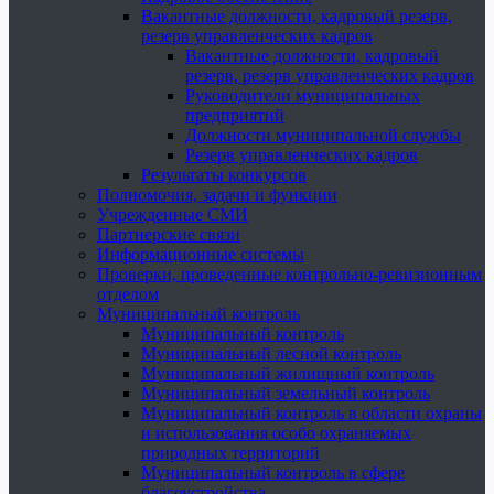
Вакантные должности, кадровый резерв,
резерв управленческих кадров
Вакантные должности, кадровый
резерв, резерв управленческих кадров
Руководители муниципальных
предприятий
Должности муниципальной службы
Резерв управленческих кадров
Результаты конкурсов
Полномочия, задачи и функции
Учрежденные СМИ
Партнерские связи
Информационные системы
Проверки, проведенные контрольно-ревизионным
отделом
Муниципальный контроль
Муниципальный контроль
Муниципальный лесной контроль
Муниципальный жилищный контроль
Муниципальный земельный контроль
Муниципальный контроль в области охраны
и использования особо охраняемых
природных территорий
Муниципальный контроль в сфере
благоустройства