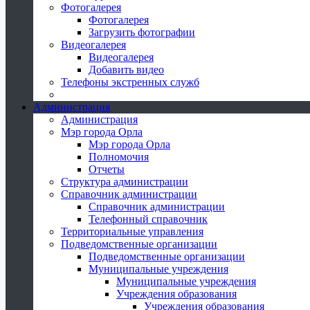
Фотогалерея
Фотогалерея
Загрузить фотографии
Видеогалерея
Видеогалерея
Добавить видео
Телефоны экстренных служб
Администрация
Администрация
Мэр города Орла
Мэр города Орла
Полномочия
Отчеты
Структура администрации
Справочник администрации
Справочник администрации
Телефонный справочник
Территориальные управления
Подведомственные организации
Подведомственные организации
Муниципальные учреждения
Муниципальные учреждения
Учреждения образования
Учреждения образования