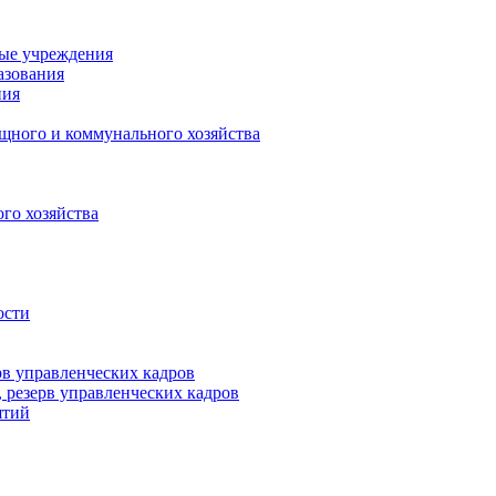
ные учреждения
азования
ния
щного и коммунального хозяйства
го хозяйства
ости
рв управленческих кадров
 резерв управленческих кадров
ятий