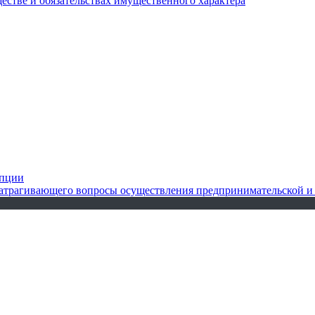
ществе и обязательствах имущественного характера
упции
 затрагивающего вопросы осуществления предпринимательской и