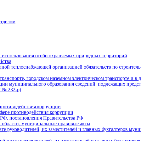
отделом
 использования особо охраняемых природных территорий
йства
ой теплоснабжающей организацией обязательств по строительс
ранспорте, городском наземном электрическом транспорте и в 
ции муниципального образования сведений, подлежащих предст
 № 232-р)
противодействия коррупции
фере противодействия коррупции
 РФ, постановления Правительства РФ
 области, муниципальные правовые акты
ате руководителей, их заместителей и главных бухгалтеров м
ой плате руководителей, их заместителей и главных бухгалте