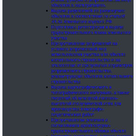
объектов в эксплуатацию.
Выдача разрешений на размещение
объектов в соответствии со статьей
39.36 Земельного кодекса РФ
Подготовка, регистрация и выдача
градостроительного плана земельного
участка
Предоставление разрешений на
условно разрешенный вид
использования участка или объекта
капитального строительства и на
отклонение от предельных параметров
разрешенного строительства,
реконструкции объектов капитального
строительства
Выдача картографического и
топографического материала, а также
сведений об исходной планово-
высотной геодезической сети для
производства топографо-
геодезических работ
Предоставление решения о
согласовании архитектурно-
градостроительного облика объекта