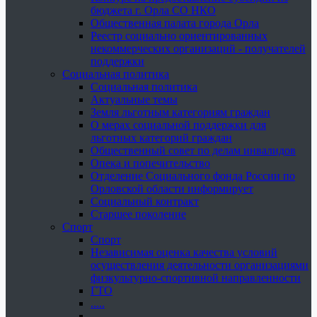
бюджета г. Орла СО НКО
Общественная палата города Орла
Реестр социально ориентированных
некоммерческих организаций - получателей
поддержки
Социальная политика
Социальная политика
Актуальные темы
Земля льготным категориям граждан
О мерах социальной поддержки для
льготных категорий граждан
Общественный совет по делам инвалидов
Опека и попечительство
Отделение Социального фонда России по
Орловской области информирует
Социальный контракт
Старшее поколение
Спорт
Спорт
Независимая оценка качества условий
осуществления деятельности организациями
физкультурно-спортивной направленности
ГТО
.....
......