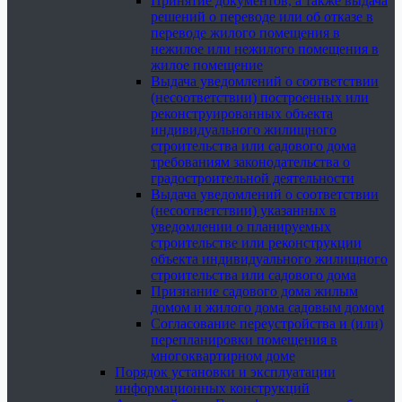
Принятие документов, а также выдача
решений о переводе или об отказе в
переводе жилого помещения в
нежилое или нежилого помещения в
жилое помещение
Выдача уведомлений о соответствии
(несоответствии) построенных или
реконструированных объекта
индивидуального жилищного
строительства или садового дома
требованиям законодательства о
градостроительной деятельности
Выдача уведомлений о соответствии
(несоответствии) указанных в
уведомлении о планируемых
строительстве или реконструкции
объекта индивидуального жилищного
строительства или садового дома
Признание садового дома жилым
домом и жилого дома садовым домом
Согласование переустройства и (или)
перепланировки помещения в
многоквартирном доме
Порядок установки и эксплуатации
информационных конструкций