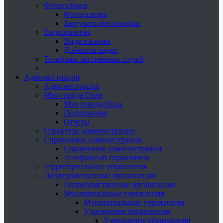
Фотогалерея
Фотогалерея
Загрузить фотографии
Видеогалерея
Видеогалерея
Добавить видео
Телефоны экстренных служб
Администрация
Администрация
Мэр города Орла
Мэр города Орла
Полномочия
Отчеты
Структура администрации
Справочник администрации
Справочник администрации
Телефонный справочник
Территориальные управления
Подведомственные организации
Подведомственные организации
Муниципальные учреждения
Муниципальные учреждения
Учреждения образования
Учреждения образования