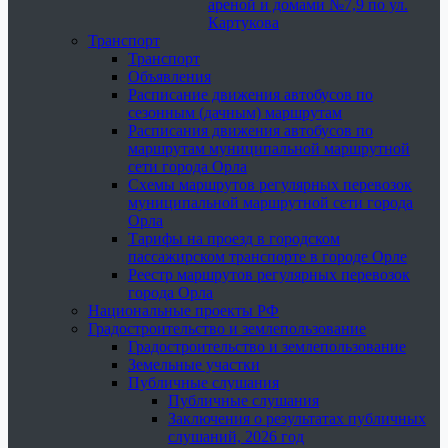
ареной и домами №7,9 по ул.
Картукова
Транспорт
Транспорт
Объявления
Расписание движения автобусов по
сезонным (дачным) маршрутам
Расписания движения автобусов по
маршрутам муниципальной маршрутной
сети города Орла
Схемы маршрутов регулярных перевозок
муниципальной маршрутной сети города
Орла
Тарифы на проезд в городском
пассажирском транспорте в городе Орле
Реестр маршрутов регулярных перевозок
города Орла
Национальные проекты РФ
Градостроительство и землепользование
Градостроительство и землепользование
Земельные участки
Публичные слушания
Публичные слушания
Заключения о результатах публичных
слушаний, 2026 год