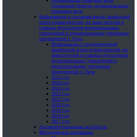
Нормативные правовые акты
Орловской области, муниципальные
правовые акты
Информация о среднемесячной заработной
плате руководителей, их заместителей и
главных бухгалтеров муниципальных
учреждений и муниципальных унитарных
предприятий г. Орла
Информация о среднемесячной
заработной плате руководителей, их
заместителей и главных бухгалтеров
муниципальных учреждений и
муниципальных унитарных
предприятий г. Орла
2025 год
2024 год
2023 год
2022 год
2021 год
2020 год
2019 год
2018 год
2017 год
Антикоррупционная экспертиза
Методические материалы