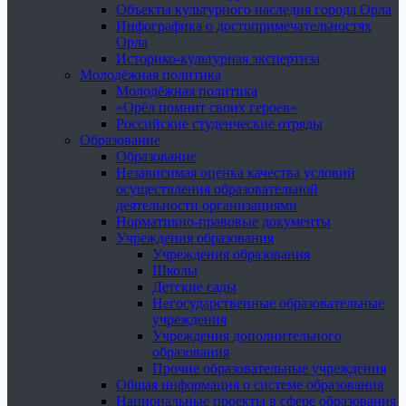
Объекты культурного наследия города Орла
Инфографика о достопримечательностях
Орла
Историко-культурная экспертиза
Молодёжная политика
Молодёжная политика
«Орёл помнит своих героев»
Российские студенческие отряды
Образование
Образование
Независимая оценка качества условий
осуществления образовательной
деятельности организациями
Нормативно-правовые документы
Учреждения образования
Учреждения образования
Школы
Детские сады
Негосударственные образовательные
учреждения
Учреждения дополнительного
образования
Прочие образовательные учреждения
Общая информация о системе образования
Национальные проекты в сфере образования