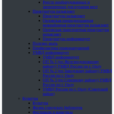
Реестр необорудованных и
запрещенных для купания мест
Прокуратура разъясняет
Прокуратура разъясняет
Орловская природоохранная
межрайонная прокуратура разъясняет
Орловская транспортная прокуратура
разъясняет
Прокуратура информирует
Полезно знать
Профилактика правонарушений
УМВД информирует
УМВД информирует
ОП № 1 (по Железнодорожному
району) УМВД России по г. Орлу
ОП № 2 (по Заводскому району) УМВД
России по г. Орлу
ОП № 3 (по Северному району) УМВД
России по г. Орлу
УМВД России по г. Орлу (Советский
район)
Культура
Культура
Жизнь городских библиотек
Фестивали и конкурсы