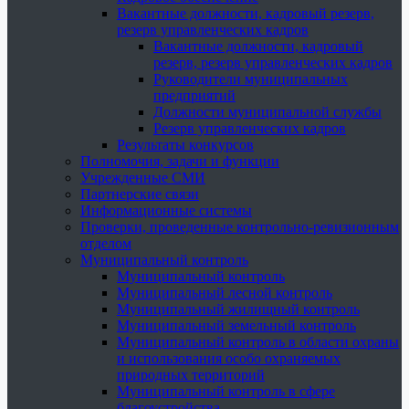
Вакантные должности, кадровый резерв,
резерв управленческих кадров
Вакантные должности, кадровый
резерв, резерв управленческих кадров
Руководители муниципальных
предприятий
Должности муниципальной службы
Резерв управленческих кадров
Результаты конкурсов
Полномочия, задачи и функции
Учрежденные СМИ
Партнерские связи
Информационные системы
Проверки, проведенные контрольно-ревизионным
отделом
Муниципальный контроль
Муниципальный контроль
Муниципальный лесной контроль
Муниципальный жилищный контроль
Муниципальный земельный контроль
Муниципальный контроль в области охраны
и использования особо охраняемых
природных территорий
Муниципальный контроль в сфере
благоустройства