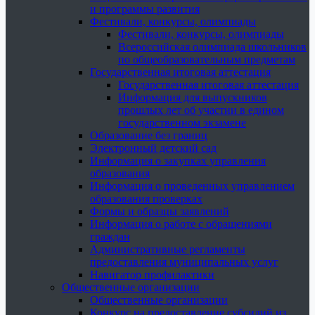
и программы развития
Фестивали, конкурсы, олимпиады
Фестивали, конкурсы, олимпиады
Всероссийская олимпиада школьников
по общеобразовательным предметам
Государственная итоговая аттестация
Государственная итоговая аттестация
Информация для выпускников
прошлых лет об участии в едином
государственном экзамене
Образование без границ
Электронный детский сад
Информация о закупках управления
образования
Информация о проведенных управлением
образования проверках
Формы и образцы заявлений
Информация о работе с обращениями
граждан
Административные регламенты
предоставления муниципальных услуг
Навигатор профилактики
Общественные организации
Общественные организации
Конкурс на предоставление субсидий из