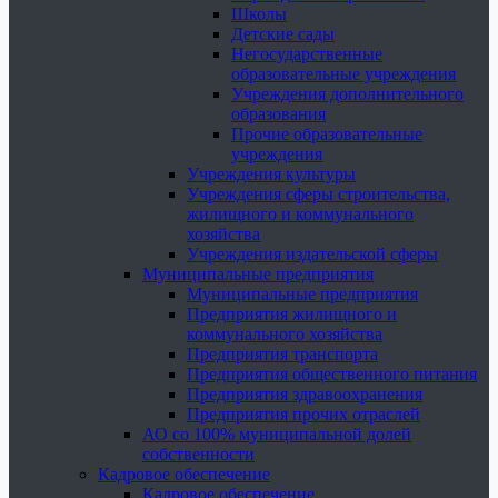
Школы
Детские сады
Негосударственные
образовательные учреждения
Учреждения дополнительного
образования
Прочие образовательные
учреждения
Учреждения культуры
Учреждения сферы строительства,
жилищного и коммунального
хозяйства
Учреждения издательской сферы
Муниципальные предприятия
Муниципальные предприятия
Предприятия жилищного и
коммунального хозяйства
Предприятия транспорта
Предприятия общественного питания
Предприятия здравоохранения
Предприятия прочих отраслей
АО со 100% муниципальной долей
собственности
Кадровое обеспечение
Кадровое обеспечение