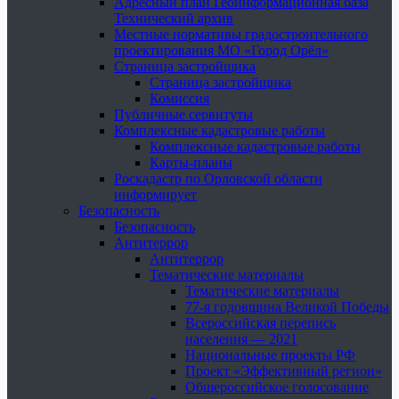
Адресный план Геоинформационная база
Технический архив
Местные нормативы градостроительного
проектирования МО «Город Орёл»
Страница застройщика
Страница застройщика
Комиссия
Публичные сервитуты
Комплексные кадастровые работы
Комплексные кадастровые работы
Карты-планы
Роскадастр по Орловской области
информирует
Безопасность
Безопасность
Антитеррор
Антитеррор
Тематические материалы
Тематические материалы
77-я годовщина Великой Победы
Всероссийская перепись
населения — 2021
Национальные проекты РФ
Проект «Эффективный регион»
Общероссийское голосование