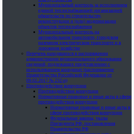
Муниципальный контроль за исполнением
единой теплоснабжающей организацией
обязательств по строительству,
реконструкции и (или) модернизации
объектов теплоснабжения
Муниципальный контроль на
автомобильном транспорте, городском
наземном электрическом транспорте и в
дорожном хозяйстве
Перечень находящихся в распоряжении
администрации муниципального образования
сведений, подлежащих представлению с
использованием координат (распоряжение
Правительства Российской Федерации от
09.02.2017 № 232-р)
Противодействие коррупции
Противодействие коррупции
Нормативные правовые и иные акты в сфере
противодействия коррупции
Нормативные правовые и иные акты в
сфере противодействия коррупции
Федеральные законы, указы
Президента РФ, постановления
Правительства РФ