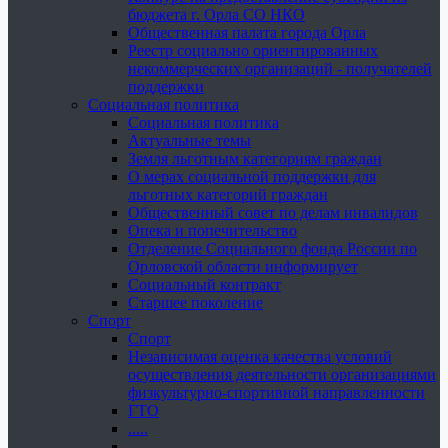
бюджета г. Орла СО НКО
Общественная палата города Орла
Реестр социально ориентированных
некоммерческих организаций - получателей
поддержки
Социальная политика
Социальная политика
Актуальные темы
Земля льготным категориям граждан
О мерах социальной поддержки для
льготных категорий граждан
Общественный совет по делам инвалидов
Опека и попечительство
Отделение Социального фонда России по
Орловской области информирует
Социальный контракт
Старшее поколение
Спорт
Спорт
Независимая оценка качества условий
осуществления деятельности организациями
физкультурно-спортивной направленности
ГТО
.....
......