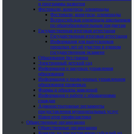
и программы развития
Фестивали, конкурсы, олимпиады
Фестивали, конкурсы, олимпиады
Всероссийская олимпиада школьников
по общеобразовательным предметам
Государственная итоговая аттестация
Государственная итоговая аттестация
Информация для выпускников
прошлых лет об участии в едином
государственном экзамене
Образование без границ
Электронный детский сад
Информация о закупках управления
образования
Информация о проведенных управлением
образования проверках
Формы и образцы заявлений
Информация о работе с обращениями
граждан
Административные регламенты
предоставления муниципальных услуг
Навигатор профилактики
Общественные организации
Общественные организации
Конкурс на предоставление субсидий из