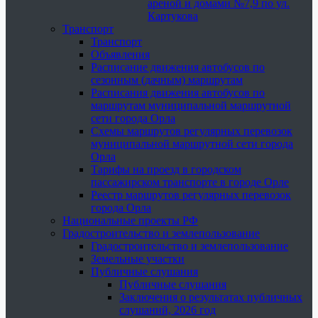
ареной и домами №7,9 по ул.
Картукова
Транспорт
Транспорт
Объявления
Расписание движения автобусов по
сезонным (дачным) маршрутам
Расписания движения автобусов по
маршрутам муниципальной маршрутной
сети города Орла
Схемы маршрутов регулярных перевозок
муниципальной маршрутной сети города
Орла
Тарифы на проезд в городском
пассажирском транспорте в городе Орле
Реестр маршрутов регулярных перевозок
города Орла
Национальные проекты РФ
Градостроительство и землепользование
Градостроительство и землепользование
Земельные участки
Публичные слушания
Публичные слушания
Заключения о результатах публичных
слушаний, 2026 год