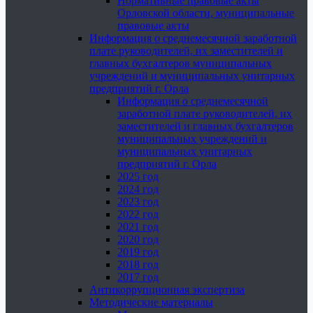
Нормативные правовые акты
Орловской области, муниципальные
правовые акты
Информация о среднемесячной заработной
плате руководителей, их заместителей и
главных бухгалтеров муниципальных
учреждений и муниципальных унитарных
предприятий г. Орла
Информация о среднемесячной
заработной плате руководителей, их
заместителей и главных бухгалтеров
муниципальных учреждений и
муниципальных унитарных
предприятий г. Орла
2025 год
2024 год
2023 год
2022 год
2021 год
2020 год
2019 год
2018 год
2017 год
Антикоррупционная экспертиза
Методические материалы