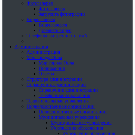
Фотогалерея
Фотогалерея
Загрузить фотографии
Видеогалерея
Видеогалерея
Добавить видео
Телефоны экстренных служб
Администрация
Администрация
Мэр города Орла
Мэр города Орла
Полномочия
Отчеты
Структура администрации
Справочник администрации
Справочник администрации
Телефонный справочник
Территориальные управления
Подведомственные организации
Подведомственные организации
Муниципальные учреждения
Муниципальные учреждения
Учреждения образования
Учреждения образования