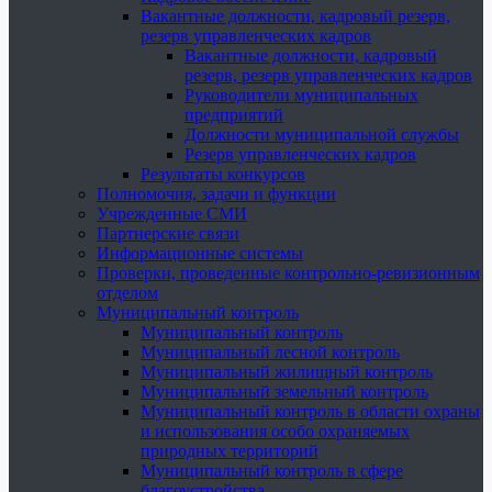
Вакантные должности, кадровый резерв,
резерв управленческих кадров
Вакантные должности, кадровый
резерв, резерв управленческих кадров
Руководители муниципальных
предприятий
Должности муниципальной службы
Резерв управленческих кадров
Результаты конкурсов
Полномочия, задачи и функции
Учрежденные СМИ
Партнерские связи
Информационные системы
Проверки, проведенные контрольно-ревизионным
отделом
Муниципальный контроль
Муниципальный контроль
Муниципальный лесной контроль
Муниципальный жилищный контроль
Муниципальный земельный контроль
Муниципальный контроль в области охраны
и использования особо охраняемых
природных территорий
Муниципальный контроль в сфере
благоустройства