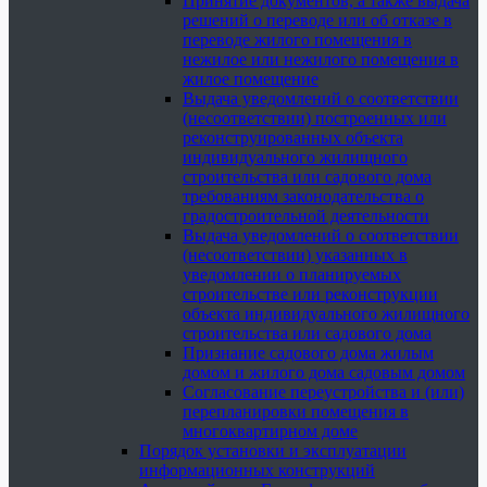
Принятие документов, а также выдача
решений о переводе или об отказе в
переводе жилого помещения в
нежилое или нежилого помещения в
жилое помещение
Выдача уведомлений о соответствии
(несоответствии) построенных или
реконструированных объекта
индивидуального жилищного
строительства или садового дома
требованиям законодательства о
градостроительной деятельности
Выдача уведомлений о соответствии
(несоответствии) указанных в
уведомлении о планируемых
строительстве или реконструкции
объекта индивидуального жилищного
строительства или садового дома
Признание садового дома жилым
домом и жилого дома садовым домом
Согласование переустройства и (или)
перепланировки помещения в
многоквартирном доме
Порядок установки и эксплуатации
информационных конструкций