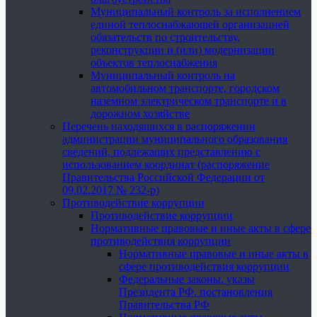
Муниципальный контроль за исполнением
единой теплоснабжающей организацией
обязательств по строительству,
реконструкции и (или) модернизации
объектов теплоснабжения
Муниципальный контроль на
автомобильном транспорте, городском
наземном электрическом транспорте и в
дорожном хозяйстве
Перечень находящихся в распоряжении
администрации муниципального образования
сведений, подлежащих представлению с
использованием координат (распоряжение
Правительства Российской Федерации от
09.02.2017 № 232-р)
Противодействие коррупции
Противодействие коррупции
Нормативные правовые и иные акты в сфере
противодействия коррупции
Нормативные правовые и иные акты в
сфере противодействия коррупции
Федеральные законы, указы
Президента РФ, постановления
Правительства РФ