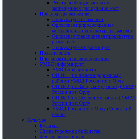
Реестр необорудованных и
запрещенных для купания мест
Прокуратура разъясняет
Прокуратура разъясняет
Орловская природоохранная
межрайонная прокуратура разъясняет
Орловская транспортная прокуратура
разъясняет
Прокуратура информирует
Полезно знать
Профилактика правонарушений
УМВД информирует
УМВД информирует
ОП № 1 (по Железнодорожному
району) УМВД России по г. Орлу
ОП № 2 (по Заводскому району) УМВД
России по г. Орлу
ОП № 3 (по Северному району) УМВД
России по г. Орлу
УМВД России по г. Орлу (Советский
район)
Культура
Культура
Жизнь городских библиотек
Фестивали и конкурсы