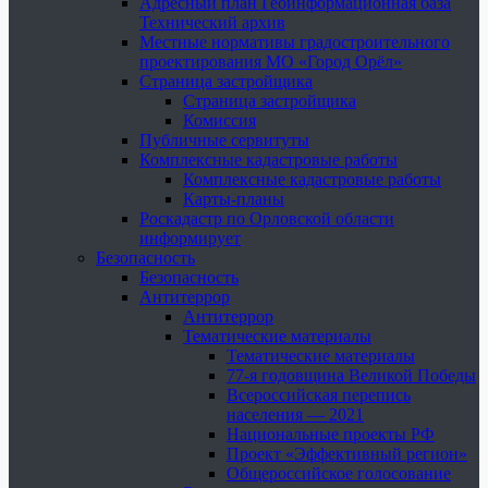
Адресный план Геоинформационная база
Технический архив
Местные нормативы градостроительного
проектирования МО «Город Орёл»
Страница застройщика
Страница застройщика
Комиссия
Публичные сервитуты
Комплексные кадастровые работы
Комплексные кадастровые работы
Карты-планы
Роскадастр по Орловской области
информирует
Безопасность
Безопасность
Антитеррор
Антитеррор
Тематические материалы
Тематические материалы
77-я годовщина Великой Победы
Всероссийская перепись
населения — 2021
Национальные проекты РФ
Проект «Эффективный регион»
Общероссийское голосование