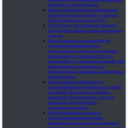
объектов в эксплуатацию.
Выдача разрешений на размещение
объектов в соответствии со статьей
39.36 Земельного кодекса РФ
Подготовка, регистрация и выдача
градостроительного плана земельного
участка
Предоставление разрешений на
условно разрешенный вид
использования участка или объекта
капитального строительства и на
отклонение от предельных параметров
разрешенного строительства,
реконструкции объектов капитального
строительства
Выдача картографического и
топографического материала, а также
сведений об исходной планово-
высотной геодезической сети для
производства топографо-
геодезических работ
Предоставление решения о
согласовании архитектурно-
градостроительного облика объекта