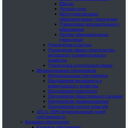
Школы
Детские сады
Негосударственные
образовательные учреждения
Учреждения дополнительного
образования
Прочие образовательные
учреждения
Учреждения культуры
Учреждения сферы строительства,
жилищного и коммунального
хозяйства
Учреждения издательской сферы
Муниципальные предприятия
Муниципальные предприятия
Предприятия жилищного и
коммунального хозяйства
Предприятия транспорта
Предприятия общественного питания
Предприятия здравоохранения
Предприятия прочих отраслей
АО со 100% муниципальной долей
собственности
Кадровое обеспечение
Кадровое обеспечение