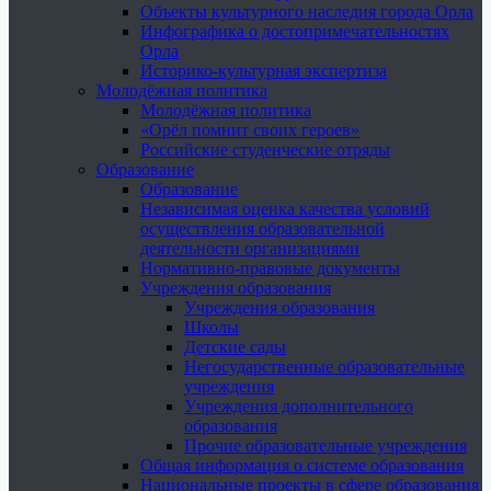
Объекты культурного наследия города Орла
Инфографика о достопримечательностях
Орла
Историко-культурная экспертиза
Молодёжная политика
Молодёжная политика
«Орёл помнит своих героев»
Российские студенческие отряды
Образование
Образование
Независимая оценка качества условий
осуществления образовательной
деятельности организациями
Нормативно-правовые документы
Учреждения образования
Учреждения образования
Школы
Детские сады
Негосударственные образовательные
учреждения
Учреждения дополнительного
образования
Прочие образовательные учреждения
Общая информация о системе образования
Национальные проекты в сфере образования