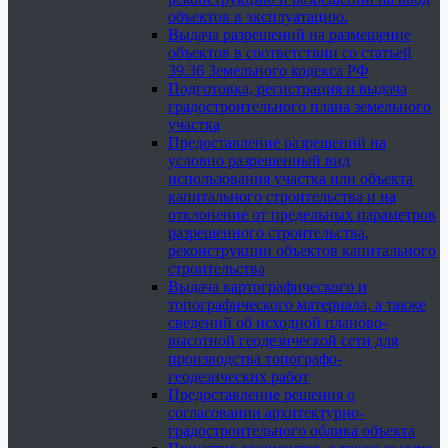
объектов в эксплуатацию.
Выдача разрешений на размещение
объектов в соответствии со статьей
39.36 Земельного кодекса РФ
Подготовка, регистрация и выдача
градостроительного плана земельного
участка
Предоставление разрешений на
условно разрешенный вид
использования участка или объекта
капитального строительства и на
отклонение от предельных параметров
разрешенного строительства,
реконструкции объектов капитального
строительства
Выдача картографического и
топографического материала, а также
сведений об исходной планово-
высотной геодезической сети для
производства топографо-
геодезических работ
Предоставление решения о
согласовании архитектурно-
градостроительного облика объекта