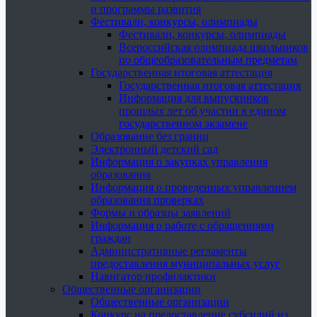
и программы развития
Фестивали, конкурсы, олимпиады
Фестивали, конкурсы, олимпиады
Всероссийская олимпиада школьников
по общеобразовательным предметам
Государственная итоговая аттестация
Государственная итоговая аттестация
Информация для выпускников
прошлых лет об участии в едином
государственном экзамене
Образование без границ
Электронный детский сад
Информация о закупках управления
образования
Информация о проведенных управлением
образования проверках
Формы и образцы заявлений
Информация о работе с обращениями
граждан
Административные регламенты
предоставления муниципальных услуг
Навигатор профилактики
Общественные организации
Общественные организации
Конкурс на предоставление субсидий из