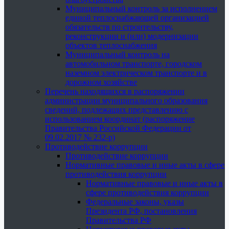
Муниципальный контроль за исполнением
единой теплоснабжающей организацией
обязательств по строительству,
реконструкции и (или) модернизации
объектов теплоснабжения
Муниципальный контроль на
автомобильном транспорте, городском
наземном электрическом транспорте и в
дорожном хозяйстве
Перечень находящихся в распоряжении
администрации муниципального образования
сведений, подлежащих представлению с
использованием координат (распоряжение
Правительства Российской Федерации от
09.02.2017 № 232-р)
Противодействие коррупции
Противодействие коррупции
Нормативные правовые и иные акты в сфере
противодействия коррупции
Нормативные правовые и иные акты в
сфере противодействия коррупции
Федеральные законы, указы
Президента РФ, постановления
Правительства РФ