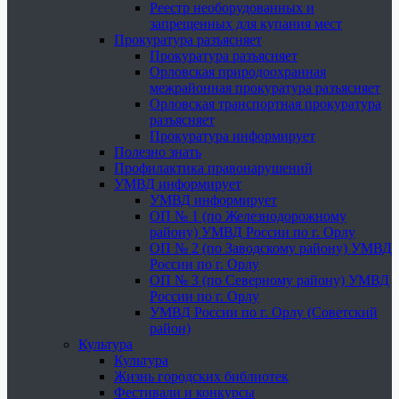
Реестр необорудованных и
запрещенных для купания мест
Прокуратура разъясняет
Прокуратура разъясняет
Орловская природоохранная
межрайонная прокуратура разъясняет
Орловская транспортная прокуратура
разъясняет
Прокуратура информирует
Полезно знать
Профилактика правонарушений
УМВД информирует
УМВД информирует
ОП № 1 (по Железнодорожному
району) УМВД России по г. Орлу
ОП № 2 (по Заводскому району) УМВД
России по г. Орлу
ОП № 3 (по Северному району) УМВД
России по г. Орлу
УМВД России по г. Орлу (Советский
район)
Культура
Культура
Жизнь городских библиотек
Фестивали и конкурсы