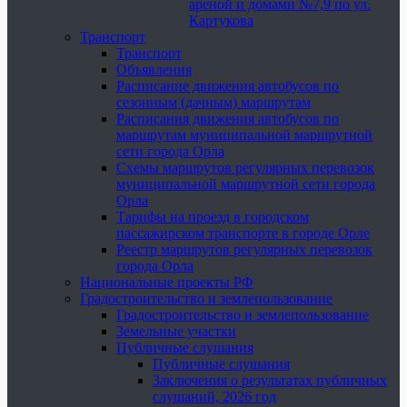
ареной и домами №7,9 по ул.
Картукова
Транспорт
Транспорт
Объявления
Расписание движения автобусов по
сезонным (дачным) маршрутам
Расписания движения автобусов по
маршрутам муниципальной маршрутной
сети города Орла
Схемы маршрутов регулярных перевозок
муниципальной маршрутной сети города
Орла
Тарифы на проезд в городском
пассажирском транспорте в городе Орле
Реестр маршрутов регулярных перевозок
города Орла
Национальные проекты РФ
Градостроительство и землепользование
Градостроительство и землепользование
Земельные участки
Публичные слушания
Публичные слушания
Заключения о результатах публичных
слушаний, 2026 год