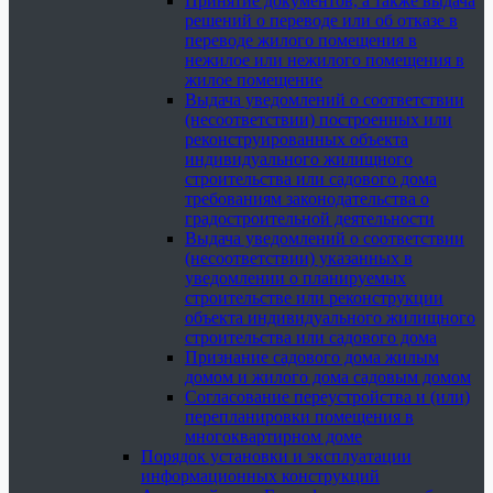
Принятие документов, а также выдача
решений о переводе или об отказе в
переводе жилого помещения в
нежилое или нежилого помещения в
жилое помещение
Выдача уведомлений о соответствии
(несоответствии) построенных или
реконструированных объекта
индивидуального жилищного
строительства или садового дома
требованиям законодательства о
градостроительной деятельности
Выдача уведомлений о соответствии
(несоответствии) указанных в
уведомлении о планируемых
строительстве или реконструкции
объекта индивидуального жилищного
строительства или садового дома
Признание садового дома жилым
домом и жилого дома садовым домом
Согласование переустройства и (или)
перепланировки помещения в
многоквартирном доме
Порядок установки и эксплуатации
информационных конструкций