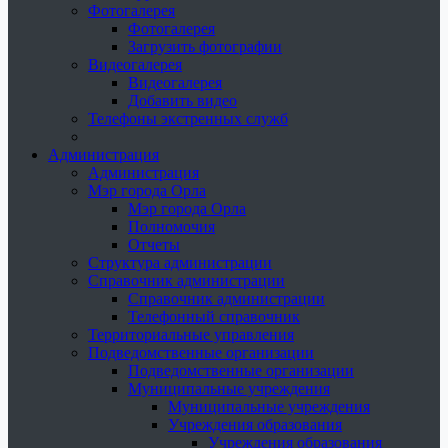
Фотогалерея
Фотогалерея
Загрузить фотографии
Видеогалерея
Видеогалерея
Добавить видео
Телефоны экстренных служб
Администрация
Администрация
Мэр города Орла
Мэр города Орла
Полномочия
Отчеты
Структура администрации
Справочник администрации
Справочник администрации
Телефонный справочник
Территориальные управления
Подведомственные организации
Подведомственные организации
Муниципальные учреждения
Муниципальные учреждения
Учреждения образования
Учреждения образования