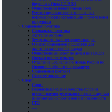
бюджета г. Орла СО НКО
Общественная палата города Орла
Реестр социально ориентированных
некоммерческих организаций - получателей
поддержки
Социальная политика
Социальная политика
Актуальные темы
Земля льготным категориям граждан
О мерах социальной поддержки для
льготных категорий граждан
Общественный совет по делам инвалидов
Опека и попечительство
Отделение Социального фонда России по
Орловской области информирует
Социальный контракт
Старшее поколение
Спорт
Спорт
Независимая оценка качества условий
осуществления деятельности организациями
физкультурно-спортивной направленности
ГТО
.....
......