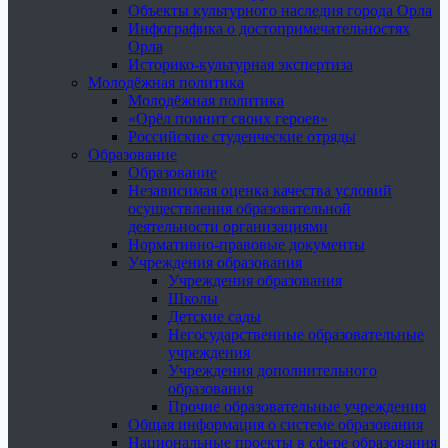
Объекты культурного наследия города Орла
Инфографика о достопримечательностях
Орла
Историко-культурная экспертиза
Молодёжная политика
Молодёжная политика
«Орёл помнит своих героев»
Российские студенческие отряды
Образование
Образование
Независимая оценка качества условий
осуществления образовательной
деятельности организациями
Нормативно-правовые документы
Учреждения образования
Учреждения образования
Школы
Детские сады
Негосударственные образовательные
учреждения
Учреждения дополнительного
образования
Прочие образовательные учреждения
Общая информация о системе образования
Национальные проекты в сфере образования