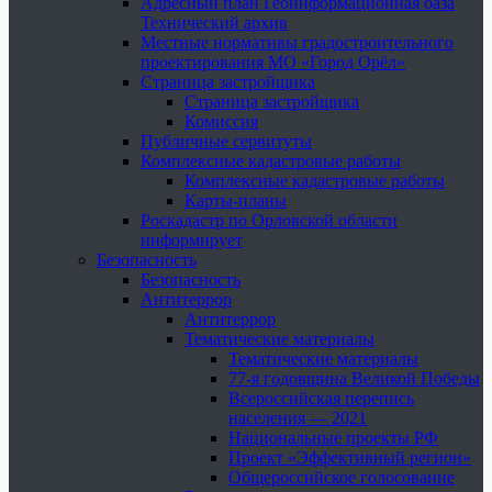
Адресный план Геоинформационная база
Технический архив
Местные нормативы градостроительного
проектирования МО «Город Орёл»
Страница застройщика
Страница застройщика
Комиссия
Публичные сервитуты
Комплексные кадастровые работы
Комплексные кадастровые работы
Карты-планы
Роскадастр по Орловской области
информирует
Безопасность
Безопасность
Антитеррор
Антитеррор
Тематические материалы
Тематические материалы
77-я годовщина Великой Победы
Всероссийская перепись
населения — 2021
Национальные проекты РФ
Проект «Эффективный регион»
Общероссийское голосование