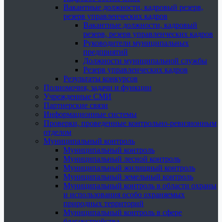
Вакантные должности, кадровый резерв,
резерв управленческих кадров
Вакантные должности, кадровый
резерв, резерв управленческих кадров
Руководители муниципальных
предприятий
Должности муниципальной службы
Резерв управленческих кадров
Результаты конкурсов
Полномочия, задачи и функции
Учрежденные СМИ
Партнерские связи
Информационные системы
Проверки, проведенные контрольно-ревизионным
отделом
Муниципальный контроль
Муниципальный контроль
Муниципальный лесной контроль
Муниципальный жилищный контроль
Муниципальный земельный контроль
Муниципальный контроль в области охраны
и использования особо охраняемых
природных территорий
Муниципальный контроль в сфере
благоустройства