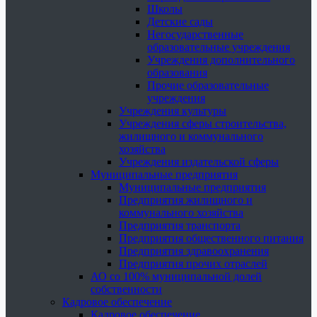
Школы
Детские сады
Негосударственные
образовательные учреждения
Учреждения дополнительного
образования
Прочие образовательные
учреждения
Учреждения культуры
Учреждения сферы строительства,
жилищного и коммунального
хозяйства
Учреждения издательской сферы
Муниципальные предприятия
Муниципальные предприятия
Предприятия жилищного и
коммунального хозяйства
Предприятия транспорта
Предприятия общественного питания
Предприятия здравоохранения
Предприятия прочих отраслей
АО со 100% муниципальной долей
собственности
Кадровое обеспечение
Кадровое обеспечение