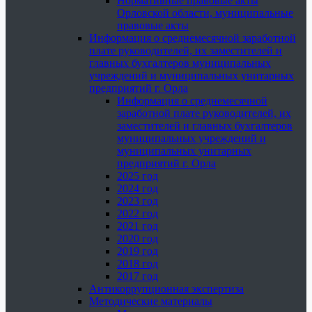
Нормативные правовые акты
Орловской области, муниципальные
правовые акты
Информация о среднемесячной заработной
плате руководителей, их заместителей и
главных бухгалтеров муниципальных
учреждений и муниципальных унитарных
предприятий г. Орла
Информация о среднемесячной
заработной плате руководителей, их
заместителей и главных бухгалтеров
муниципальных учреждений и
муниципальных унитарных
предприятий г. Орла
2025 год
2024 год
2023 год
2022 год
2021 год
2020 год
2019 год
2018 год
2017 год
Антикоррупционная экспертиза
Методические материалы