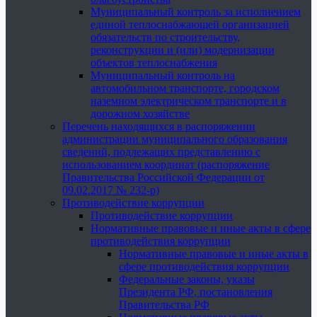
Муниципальный контроль за исполнением
единой теплоснабжающей организацией
обязательств по строительству,
реконструкции и (или) модернизации
объектов теплоснабжения
Муниципальный контроль на
автомобильном транспорте, городском
наземном электрическом транспорте и в
дорожном хозяйстве
Перечень находящихся в распоряжении
администрации муниципального образования
сведений, подлежащих представлению с
использованием координат (распоряжение
Правительства Российской Федерации от
09.02.2017 № 232-р)
Противодействие коррупции
Противодействие коррупции
Нормативные правовые и иные акты в сфере
противодействия коррупции
Нормативные правовые и иные акты в
сфере противодействия коррупции
Федеральные законы, указы
Президента РФ, постановления
Правительства РФ