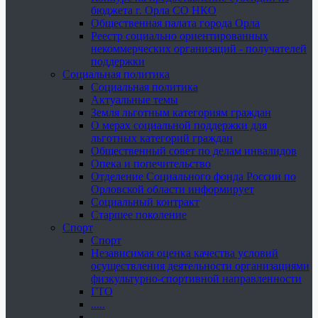
бюджета г. Орла СО НКО
Общественная палата города Орла
Реестр социально ориентированных
некоммерческих организаций - получателей
поддержки
Социальная политика
Социальная политика
Актуальные темы
Земля льготным категориям граждан
О мерах социальной поддержки для
льготных категорий граждан
Общественный совет по делам инвалидов
Опека и попечительство
Отделение Социального фонда России по
Орловской области информирует
Социальный контракт
Старшее поколение
Спорт
Спорт
Независимая оценка качества условий
осуществления деятельности организациями
физкультурно-спортивной направленности
ГТО
.....
......