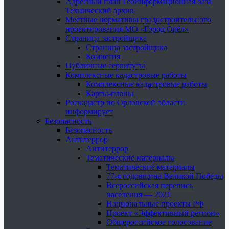
Адресный план Геоинформационная база
Технический архив
Местные нормативы градостроительного
проектирования МО «Город Орёл»
Страница застройщика
Страница застройщика
Комиссия
Публичные сервитуты
Комплексные кадастровые работы
Комплексные кадастровые работы
Карты-планы
Роскадастр по Орловской области
информирует
Безопасность
Безопасность
Антитеррор
Антитеррор
Тематические материалы
Тематические материалы
77-я годовщина Великой Победы
Всероссийская перепись
населения — 2021
Национальные проекты РФ
Проект «Эффективный регион»
Общероссийское голосование