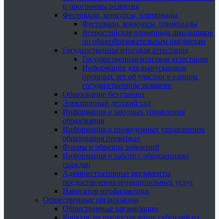
и программы развития
Фестивали, конкурсы, олимпиады
Фестивали, конкурсы, олимпиады
Всероссийская олимпиада школьников
по общеобразовательным предметам
Государственная итоговая аттестация
Государственная итоговая аттестация
Информация для выпускников
прошлых лет об участии в едином
государственном экзамене
Образование без границ
Электронный детский сад
Информация о закупках управления
образования
Информация о проведенных управлением
образования проверках
Формы и образцы заявлений
Информация о работе с обращениями
граждан
Административные регламенты
предоставления муниципальных услуг
Навигатор профилактики
Общественные организации
Общественные организации
Конкурс на предоставление субсидий из