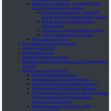
Вакантные должности, кадровый резерв,
резерв управленческих кадров
Вакантные должности, кадровый
резерв, резерв управленческих кадров
Руководители муниципальных
предприятий
Должности муниципальной службы
Резерв управленческих кадров
Результаты конкурсов
Полномочия, задачи и функции
Учрежденные СМИ
Партнерские связи
Информационные системы
Проверки, проведенные контрольно-ревизионным
отделом
Муниципальный контроль
Муниципальный контроль
Муниципальный лесной контроль
Муниципальный жилищный контроль
Муниципальный земельный контроль
Муниципальный контроль в области охраны
и использования особо охраняемых
природных территорий
Муниципальный контроль в сфере
благоустройства