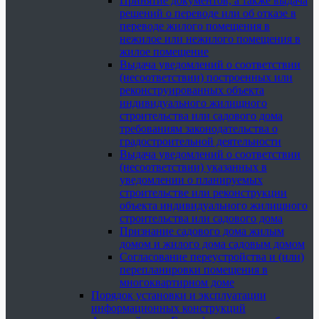
Принятие документов, а также выдача
решений о переводе или об отказе в
переводе жилого помещения в
нежилое или нежилого помещения в
жилое помещение
Выдача уведомлений о соответствии
(несоответствии) построенных или
реконструированных объекта
индивидуального жилищного
строительства или садового дома
требованиям законодательства о
градостроительной деятельности
Выдача уведомлений о соответствии
(несоответствии) указанных в
уведомлении о планируемых
строительстве или реконструкции
объекта индивидуального жилищного
строительства или садового дома
Признание садового дома жилым
домом и жилого дома садовым домом
Согласование переустройства и (или)
перепланировки помещения в
многоквартирном доме
Порядок установки и эксплуатации
информационных конструкций