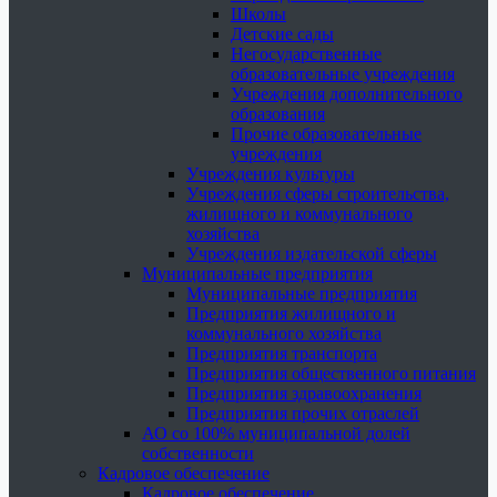
Школы
Детские сады
Негосударственные
образовательные учреждения
Учреждения дополнительного
образования
Прочие образовательные
учреждения
Учреждения культуры
Учреждения сферы строительства,
жилищного и коммунального
хозяйства
Учреждения издательской сферы
Муниципальные предприятия
Муниципальные предприятия
Предприятия жилищного и
коммунального хозяйства
Предприятия транспорта
Предприятия общественного питания
Предприятия здравоохранения
Предприятия прочих отраслей
АО со 100% муниципальной долей
собственности
Кадровое обеспечение
Кадровое обеспечение