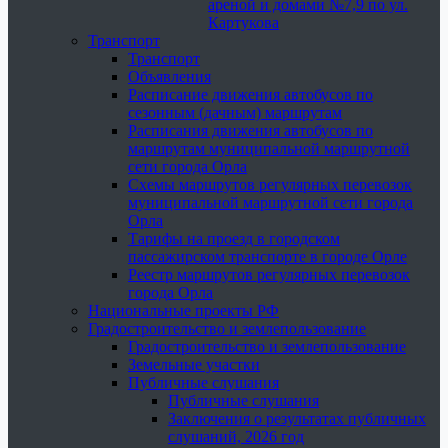
ареной и домами №7,9 по ул.
Картукова
Транспорт
Транспорт
Объявления
Расписание движения автобусов по
сезонным (дачным) маршрутам
Расписания движения автобусов по
маршрутам муниципальной маршрутной
сети города Орла
Схемы маршрутов регулярных перевозок
муниципальной маршрутной сети города
Орла
Тарифы на проезд в городском
пассажирском транспорте в городе Орле
Реестр маршрутов регулярных перевозок
города Орла
Национальные проекты РФ
Градостроительство и землепользование
Градостроительство и землепользование
Земельные участки
Публичные слушания
Публичные слушания
Заключения о результатах публичных
слушаний, 2026 год