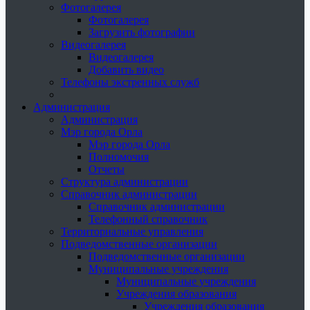
Фотогалерея
Фотогалерея
Загрузить фотографии
Видеогалерея
Видеогалерея
Добавить видео
Телефоны экстренных служб
Администрация
Администрация
Мэр города Орла
Мэр города Орла
Полномочия
Отчеты
Структура администрации
Справочник администрации
Справочник администрации
Телефонный справочник
Территориальные управления
Подведомственные организации
Подведомственные организации
Муниципальные учреждения
Муниципальные учреждения
Учреждения образования
Учреждения образования