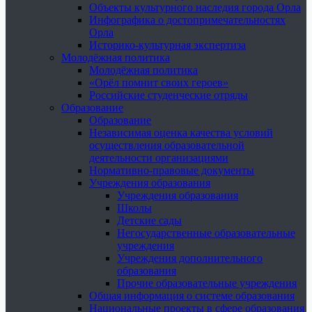
Объекты культурного наследия города Орла
Инфографика о достопримечательностях
Орла
Историко-культурная экспертиза
Молодёжная политика
Молодёжная политика
«Орёл помнит своих героев»
Российские студенческие отряды
Образование
Образование
Независимая оценка качества условий
осуществления образовательной
деятельности организациями
Нормативно-правовые документы
Учреждения образования
Учреждения образования
Школы
Детские сады
Негосударственные образовательные
учреждения
Учреждения дополнительного
образования
Прочие образовательные учреждения
Общая информация о системе образования
Национальные проекты в сфере образования