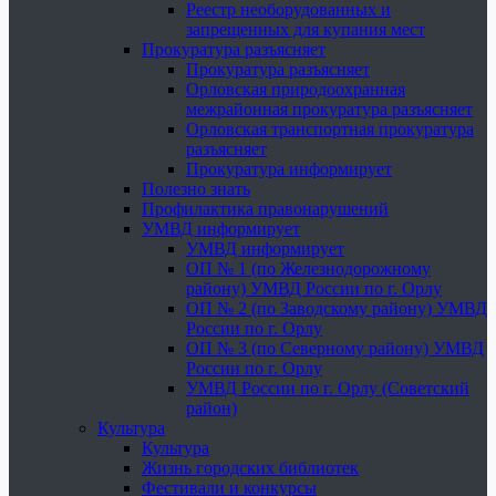
Реестр необорудованных и
запрещенных для купания мест
Прокуратура разъясняет
Прокуратура разъясняет
Орловская природоохранная
межрайонная прокуратура разъясняет
Орловская транспортная прокуратура
разъясняет
Прокуратура информирует
Полезно знать
Профилактика правонарушений
УМВД информирует
УМВД информирует
ОП № 1 (по Железнодорожному
району) УМВД России по г. Орлу
ОП № 2 (по Заводскому району) УМВД
России по г. Орлу
ОП № 3 (по Северному району) УМВД
России по г. Орлу
УМВД России по г. Орлу (Советский
район)
Культура
Культура
Жизнь городских библиотек
Фестивали и конкурсы