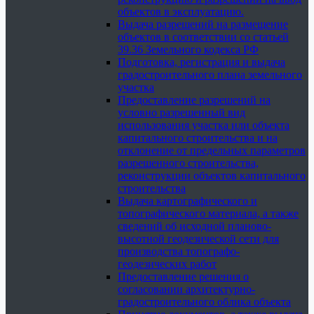
объектов в эксплуатацию.
Выдача разрешений на размещение
объектов в соответствии со статьей
39.36 Земельного кодекса РФ
Подготовка, регистрация и выдача
градостроительного плана земельного
участка
Предоставление разрешений на
условно разрешенный вид
использования участка или объекта
капитального строительства и на
отклонение от предельных параметров
разрешенного строительства,
реконструкции объектов капитального
строительства
Выдача картографического и
топографического материала, а также
сведений об исходной планово-
высотной геодезической сети для
производства топографо-
геодезических работ
Предоставление решения о
согласовании архитектурно-
градостроительного облика объекта