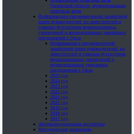
Нормативные правовые акты
Орловской области, муниципальные
правовые акты
Информация о среднемесячной заработной
плате руководителей, их заместителей и
главных бухгалтеров муниципальных
учреждений и муниципальных унитарных
предприятий г. Орла
Информация о среднемесячной
заработной плате руководителей, их
заместителей и главных бухгалтеров
муниципальных учреждений и
муниципальных унитарных
предприятий г. Орла
2025 год
2024 год
2023 год
2022 год
2021 год
2020 год
2019 год
2018 год
2017 год
Антикоррупционная экспертиза
Методические материалы