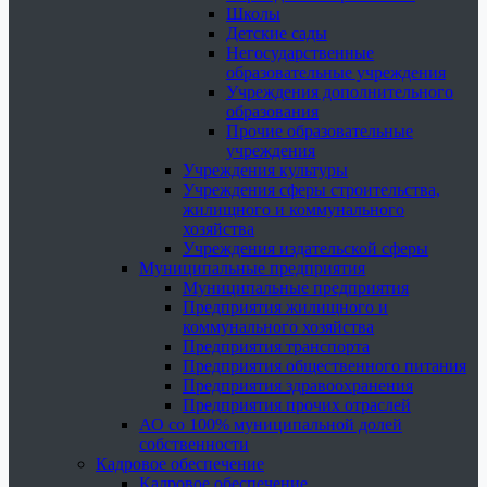
Школы
Детские сады
Негосударственные
образовательные учреждения
Учреждения дополнительного
образования
Прочие образовательные
учреждения
Учреждения культуры
Учреждения сферы строительства,
жилищного и коммунального
хозяйства
Учреждения издательской сферы
Муниципальные предприятия
Муниципальные предприятия
Предприятия жилищного и
коммунального хозяйства
Предприятия транспорта
Предприятия общественного питания
Предприятия здравоохранения
Предприятия прочих отраслей
АО со 100% муниципальной долей
собственности
Кадровое обеспечение
Кадровое обеспечение