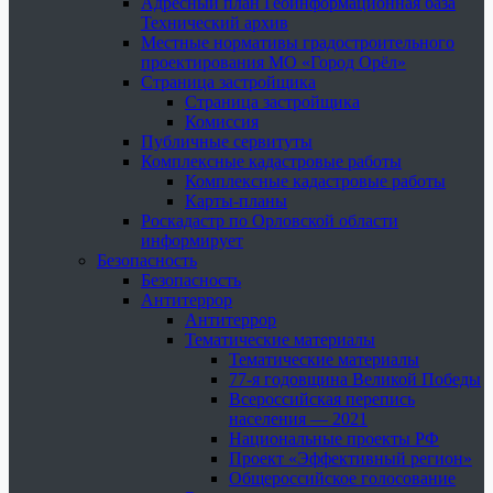
Адресный план Геоинформационная база
Технический архив
Местные нормативы градостроительного
проектирования МО «Город Орёл»
Страница застройщика
Страница застройщика
Комиссия
Публичные сервитуты
Комплексные кадастровые работы
Комплексные кадастровые работы
Карты-планы
Роскадастр по Орловской области
информирует
Безопасность
Безопасность
Антитеррор
Антитеррор
Тематические материалы
Тематические материалы
77-я годовщина Великой Победы
Всероссийская перепись
населения — 2021
Национальные проекты РФ
Проект «Эффективный регион»
Общероссийское голосование