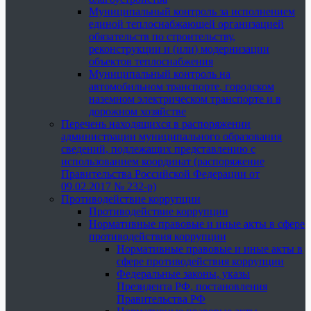
Муниципальный контроль за исполнением
единой теплоснабжающей организацией
обязательств по строительству,
реконструкции и (или) модернизации
объектов теплоснабжения
Муниципальный контроль на
автомобильном транспорте, городском
наземном электрическом транспорте и в
дорожном хозяйстве
Перечень находящихся в распоряжении
администрации муниципального образования
сведений, подлежащих представлению с
использованием координат (распоряжение
Правительства Российской Федерации от
09.02.2017 № 232-р)
Противодействие коррупции
Противодействие коррупции
Нормативные правовые и иные акты в сфере
противодействия коррупции
Нормативные правовые и иные акты в
сфере противодействия коррупции
Федеральные законы, указы
Президента РФ, постановления
Правительства РФ