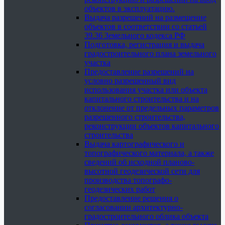
объектов в эксплуатацию.
Выдача разрешений на размещение
объектов в соответствии со статьей
39.36 Земельного кодекса РФ
Подготовка, регистрация и выдача
градостроительного плана земельного
участка
Предоставление разрешений на
условно разрешенный вид
использования участка или объекта
капитального строительства и на
отклонение от предельных параметров
разрешенного строительства,
реконструкции объектов капитального
строительства
Выдача картографического и
топографического материала, а также
сведений об исходной планово-
высотной геодезической сети для
производства топографо-
геодезических работ
Предоставление решения о
согласовании архитектурно-
градостроительного облика объекта