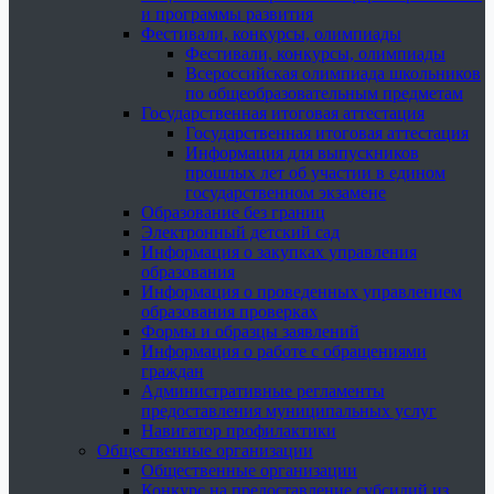
и программы развития
Фестивали, конкурсы, олимпиады
Фестивали, конкурсы, олимпиады
Всероссийская олимпиада школьников
по общеобразовательным предметам
Государственная итоговая аттестация
Государственная итоговая аттестация
Информация для выпускников
прошлых лет об участии в едином
государственном экзамене
Образование без границ
Электронный детский сад
Информация о закупках управления
образования
Информация о проведенных управлением
образования проверках
Формы и образцы заявлений
Информация о работе с обращениями
граждан
Административные регламенты
предоставления муниципальных услуг
Навигатор профилактики
Общественные организации
Общественные организации
Конкурс на предоставление субсидий из