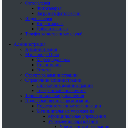
Фотогалерея
Фотогалерея
Загрузить фотографии
Видеогалерея
Видеогалерея
Добавить видео
Телефоны экстренных служб
Администрация
Администрация
Мэр города Орла
Мэр города Орла
Полномочия
Отчеты
Структура администрации
Справочник администрации
Справочник администрации
Телефонный справочник
Территориальные управления
Подведомственные организации
Подведомственные организации
Муниципальные учреждения
Муниципальные учреждения
Учреждения образования
Учреждения образования