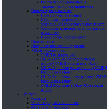
Реестр необорудованных и
запрещенных для купания мест
Прокуратура разъясняет
Прокуратура разъясняет
Орловская природоохранная
межрайонная прокуратура разъясняет
Орловская транспортная прокуратура
разъясняет
Прокуратура информирует
Полезно знать
Профилактика правонарушений
УМВД информирует
УМВД информирует
ОП № 1 (по Железнодорожному
району) УМВД России по г. Орлу
ОП № 2 (по Заводскому району) УМВД
России по г. Орлу
ОП № 3 (по Северному району) УМВД
России по г. Орлу
УМВД России по г. Орлу (Советский
район)
Культура
Культура
Жизнь городских библиотек
Фестивали и конкурсы