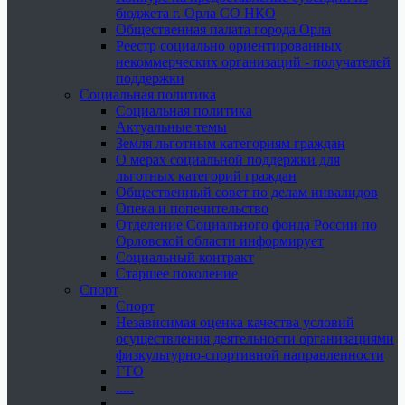
бюджета г. Орла СО НКО
Общественная палата города Орла
Реестр социально ориентированных
некоммерческих организаций - получателей
поддержки
Социальная политика
Социальная политика
Актуальные темы
Земля льготным категориям граждан
О мерах социальной поддержки для
льготных категорий граждан
Общественный совет по делам инвалидов
Опека и попечительство
Отделение Социального фонда России по
Орловской области информирует
Социальный контракт
Старшее поколение
Спорт
Спорт
Независимая оценка качества условий
осуществления деятельности организациями
физкультурно-спортивной направленности
ГТО
.....
......