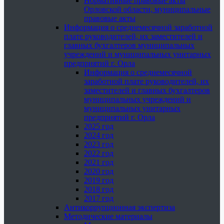
Нормативные правовые акты
Орловской области, муниципальные
правовые акты
Информация о среднемесячной заработной
плате руководителей, их заместителей и
главных бухгалтеров муниципальных
учреждений и муниципальных унитарных
предприятий г. Орла
Информация о среднемесячной
заработной плате руководителей, их
заместителей и главных бухгалтеров
муниципальных учреждений и
муниципальных унитарных
предприятий г. Орла
2025 год
2024 год
2023 год
2022 год
2021 год
2020 год
2019 год
2018 год
2017 год
Антикоррупционная экспертиза
Методические материалы