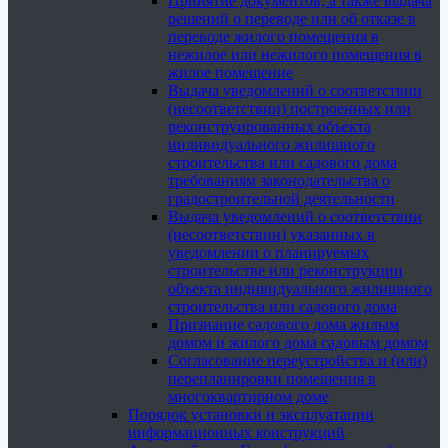
Принятие документов, а также выдача
решений о переводе или об отказе в
переводе жилого помещения в
нежилое или нежилого помещения в
жилое помещение
Выдача уведомлений о соответствии
(несоответствии) построенных или
реконструированных объекта
индивидуального жилищного
строительства или садового дома
требованиям законодательства о
градостроительной деятельности
Выдача уведомлений о соответствии
(несоответствии) указанных в
уведомлении о планируемых
строительстве или реконструкции
объекта индивидуального жилищного
строительства или садового дома
Признание садового дома жилым
домом и жилого дома садовым домом
Согласование переустройства и (или)
перепланировки помещения в
многоквартирном доме
Порядок установки и эксплуатации
информационных конструкций