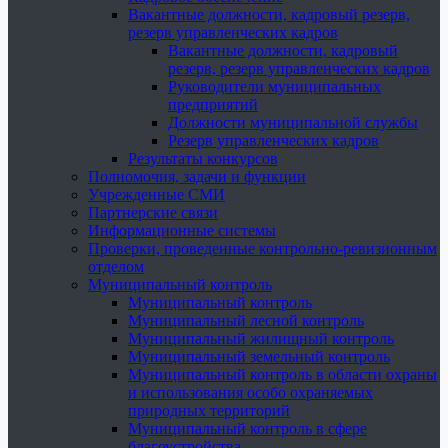
Вакантные должности, кадровый резерв,
резерв управленческих кадров
Вакантные должности, кадровый
резерв, резерв управленческих кадров
Руководители муниципальных
предприятий
Должности муниципальной службы
Резерв управленческих кадров
Результаты конкурсов
Полномочия, задачи и функции
Учрежденные СМИ
Партнерские связи
Информационные системы
Проверки, проведенные контрольно-ревизионным
отделом
Муниципальный контроль
Муниципальный контроль
Муниципальный лесной контроль
Муниципальный жилищный контроль
Муниципальный земельный контроль
Муниципальный контроль в области охраны
и использования особо охраняемых
природных территорий
Муниципальный контроль в сфере
благоустройства