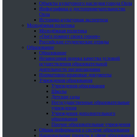
Объекты культурного наследия города Орла
Инфографика о достопримечательностях
Орла
Историко-культурная экспертиза
Молодёжная политика
Молодёжная политика
«Орёл помнит своих героев»
Российские студенческие отряды
Образование
Образование
Независимая оценка качества условий
осуществления образовательной
деятельности организациями
Нормативно-правовые документы
Учреждения образования
Учреждения образования
Школы
Детские сады
Негосударственные образовательные
учреждения
Учреждения дополнительного
образования
Прочие образовательные учреждения
Общая информация о системе образования
Национальные проекты в сфере образования