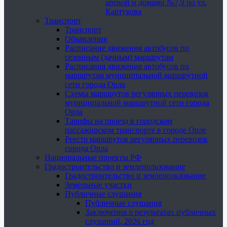
ареной и домами №7,9 по ул.
Картукова
Транспорт
Транспорт
Объявления
Расписание движения автобусов по
сезонным (дачным) маршрутам
Расписания движения автобусов по
маршрутам муниципальной маршрутной
сети города Орла
Схемы маршрутов регулярных перевозок
муниципальной маршрутной сети города
Орла
Тарифы на проезд в городском
пассажирском транспорте в городе Орле
Реестр маршрутов регулярных перевозок
города Орла
Национальные проекты РФ
Градостроительство и землепользование
Градостроительство и землепользование
Земельные участки
Публичные слушания
Публичные слушания
Заключения о результатах публичных
слушаний, 2026 год