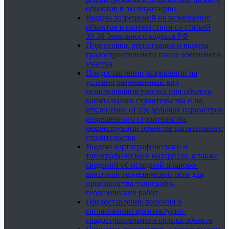
объектов в эксплуатацию.
Выдача разрешений на размещение
объектов в соответствии со статьей
39.36 Земельного кодекса РФ
Подготовка, регистрация и выдача
градостроительного плана земельного
участка
Предоставление разрешений на
условно разрешенный вид
использования участка или объекта
капитального строительства и на
отклонение от предельных параметров
разрешенного строительства,
реконструкции объектов капитального
строительства
Выдача картографического и
топографического материала, а также
сведений об исходной планово-
высотной геодезической сети для
производства топографо-
геодезических работ
Предоставление решения о
согласовании архитектурно-
градостроительного облика объекта