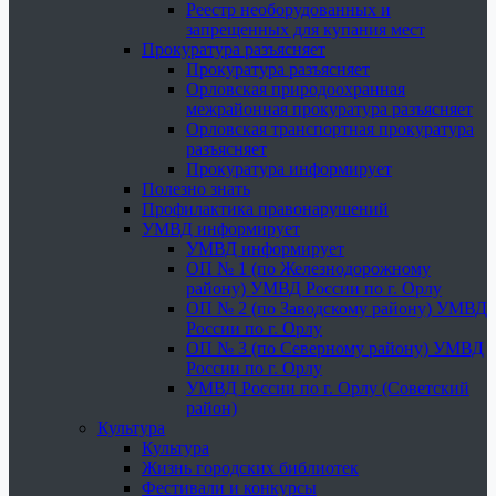
Реестр необорудованных и
запрещенных для купания мест
Прокуратура разъясняет
Прокуратура разъясняет
Орловская природоохранная
межрайонная прокуратура разъясняет
Орловская транспортная прокуратура
разъясняет
Прокуратура информирует
Полезно знать
Профилактика правонарушений
УМВД информирует
УМВД информирует
ОП № 1 (по Железнодорожному
району) УМВД России по г. Орлу
ОП № 2 (по Заводскому району) УМВД
России по г. Орлу
ОП № 3 (по Северному району) УМВД
России по г. Орлу
УМВД России по г. Орлу (Советский
район)
Культура
Культура
Жизнь городских библиотек
Фестивали и конкурсы