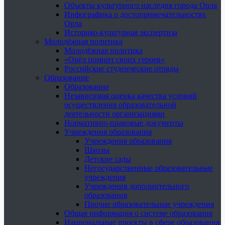
Объекты культурного наследия города Орла
Инфографика о достопримечательностях
Орла
Историко-культурная экспертиза
Молодёжная политика
Молодёжная политика
«Орёл помнит своих героев»
Российские студенческие отряды
Образование
Образование
Независимая оценка качества условий
осуществления образовательной
деятельности организациями
Нормативно-правовые документы
Учреждения образования
Учреждения образования
Школы
Детские сады
Негосударственные образовательные
учреждения
Учреждения дополнительного
образования
Прочие образовательные учреждения
Общая информация о системе образования
Национальные проекты в сфере образования