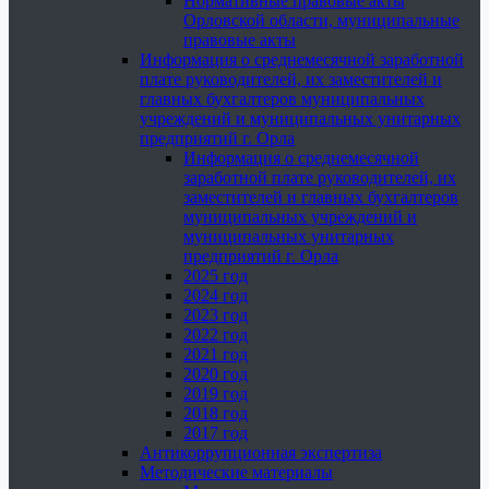
Нормативные правовые акты
Орловской области, муниципальные
правовые акты
Информация о среднемесячной заработной
плате руководителей, их заместителей и
главных бухгалтеров муниципальных
учреждений и муниципальных унитарных
предприятий г. Орла
Информация о среднемесячной
заработной плате руководителей, их
заместителей и главных бухгалтеров
муниципальных учреждений и
муниципальных унитарных
предприятий г. Орла
2025 год
2024 год
2023 год
2022 год
2021 год
2020 год
2019 год
2018 год
2017 год
Антикоррупционная экспертиза
Методические материалы