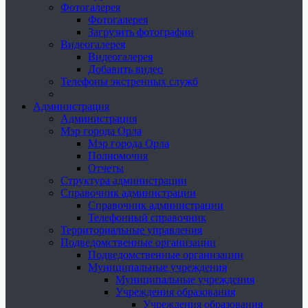
Фотогалерея
Фотогалерея
Загрузить фотографии
Видеогалерея
Видеогалерея
Добавить видео
Телефоны экстренных служб
Администрация
Администрация
Мэр города Орла
Мэр города Орла
Полномочия
Отчеты
Структура администрации
Справочник администрации
Справочник администрации
Телефонный справочник
Территориальные управления
Подведомственные организации
Подведомственные организации
Муниципальные учреждения
Муниципальные учреждения
Учреждения образования
Учреждения образования