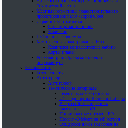
Адресный план Геоинформационная база
Технический архив
Местные нормативы градостроительного
проектирования МО «Город Орёл»
Страница застройщика
Страница застройщика
Комиссия
Публичные сервитуты
Комплексные кадастровые работы
Комплексные кадастровые работы
Карты-планы
Роскадастр по Орловской области
информирует
Безопасность
Безопасность
Антитеррор
Антитеррор
Тематические материалы
Тематические материалы
77-я годовщина Великой Победы
Всероссийская перепись
населения — 2021
Национальные проекты РФ
Проект «Эффективный регион»
Общероссийское голосование