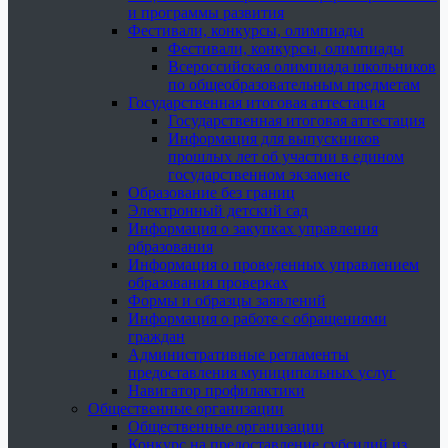
и программы развития
Фестивали, конкурсы, олимпиады
Фестивали, конкурсы, олимпиады
Всероссийская олимпиада школьников
по общеобразовательным предметам
Государственная итоговая аттестация
Государственная итоговая аттестация
Информация для выпускников
прошлых лет об участии в едином
государственном экзамене
Образование без границ
Электронный детский сад
Информация о закупках управления
образования
Информация о проведенных управлением
образования проверках
Формы и образцы заявлений
Информация о работе с обращениями
граждан
Административные регламенты
предоставления муниципальных услуг
Навигатор профилактики
Общественные организации
Общественные организации
Конкурс на предоставление субсидий из