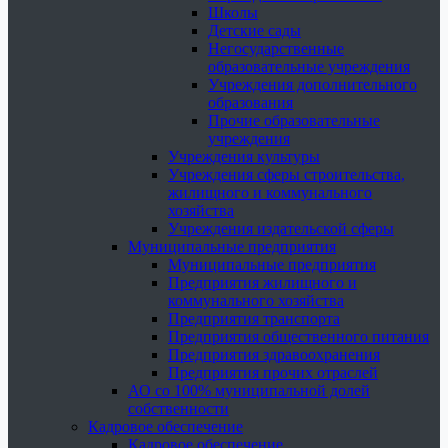
Школы
Детские сады
Негосударственные
образовательные учреждения
Учреждения дополнительного
образования
Прочие образовательные
учреждения
Учреждения культуры
Учреждения сферы строительства,
жилищного и коммунального
хозяйства
Учреждения издательской сферы
Муниципальные предприятия
Муниципальные предприятия
Предприятия жилищного и
коммунального хозяйства
Предприятия транспорта
Предприятия общественного питания
Предприятия здравоохранения
Предприятия прочих отраслей
АО со 100% муниципальной долей
собственности
Кадровое обеспечение
Кадровое обеспечение