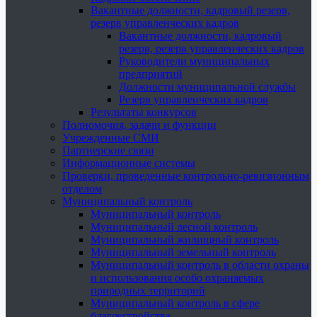
Вакантные должности, кадровый резерв,
резерв управленческих кадров
Вакантные должности, кадровый
резерв, резерв управленческих кадров
Руководители муниципальных
предприятий
Должности муниципальной службы
Резерв управленческих кадров
Результаты конкурсов
Полномочия, задачи и функции
Учрежденные СМИ
Партнерские связи
Информационные системы
Проверки, проведенные контрольно-ревизионным
отделом
Муниципальный контроль
Муниципальный контроль
Муниципальный лесной контроль
Муниципальный жилищный контроль
Муниципальный земельный контроль
Муниципальный контроль в области охраны
и использования особо охраняемых
природных территорий
Муниципальный контроль в сфере
благоустройства