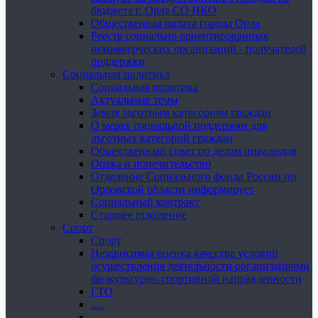
бюджета г. Орла СО НКО
Общественная палата города Орла
Реестр социально ориентированных
некоммерческих организаций - получателей
поддержки
Социальная политика
Социальная политика
Актуальные темы
Земля льготным категориям граждан
О мерах социальной поддержки для
льготных категорий граждан
Общественный совет по делам инвалидов
Опека и попечительство
Отделение Социального фонда России по
Орловской области информирует
Социальный контракт
Старшее поколение
Спорт
Спорт
Независимая оценка качества условий
осуществления деятельности организациями
физкультурно-спортивной направленности
ГТО
.....
......