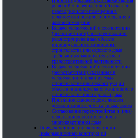
Принятие документов, а также выдача
решений о переводе или об отказе в
переводе жилого помещения в
нежилое или нежилого помещения в
жилое помещение
Выдача уведомлений о соответствии
(несоответствии) построенных или
реконструированных объекта
индивидуального жилищного
строительства или садового дома
требованиям законодательства о
градостроительной деятельности
Выдача уведомлений о соответствии
(несоответствии) указанных в
уведомлении о планируемых
строительстве или реконструкции
объекта индивидуального жилищного
строительства или садового дома
Признание садового дома жилым
домом и жилого дома садовым домом
Согласование переустройства и (или)
перепланировки помещения в
многоквартирном доме
Порядок установки и эксплуатации
информационных конструкций