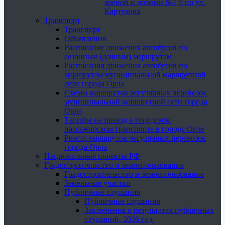
ареной и домами №7,9 по ул.
Картукова
Транспорт
Транспорт
Объявления
Расписание движения автобусов по
сезонным (дачным) маршрутам
Расписания движения автобусов по
маршрутам муниципальной маршрутной
сети города Орла
Схемы маршрутов регулярных перевозок
муниципальной маршрутной сети города
Орла
Тарифы на проезд в городском
пассажирском транспорте в городе Орле
Реестр маршрутов регулярных перевозок
города Орла
Национальные проекты РФ
Градостроительство и землепользование
Градостроительство и землепользование
Земельные участки
Публичные слушания
Публичные слушания
Заключения о результатах публичных
слушаний, 2026 год