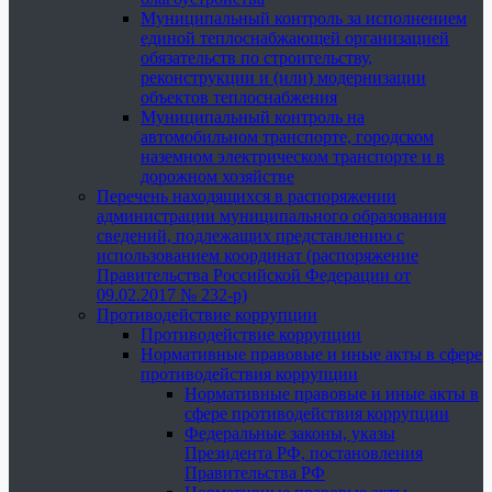
Муниципальный контроль за исполнением
единой теплоснабжающей организацией
обязательств по строительству,
реконструкции и (или) модернизации
объектов теплоснабжения
Муниципальный контроль на
автомобильном транспорте, городском
наземном электрическом транспорте и в
дорожном хозяйстве
Перечень находящихся в распоряжении
администрации муниципального образования
сведений, подлежащих представлению с
использованием координат (распоряжение
Правительства Российской Федерации от
09.02.2017 № 232-р)
Противодействие коррупции
Противодействие коррупции
Нормативные правовые и иные акты в сфере
противодействия коррупции
Нормативные правовые и иные акты в
сфере противодействия коррупции
Федеральные законы, указы
Президента РФ, постановления
Правительства РФ