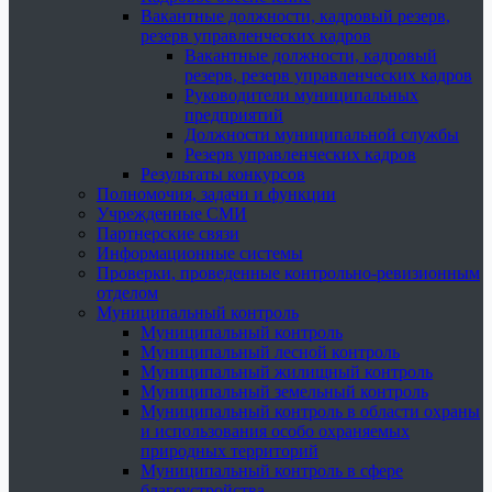
Вакантные должности, кадровый резерв,
резерв управленческих кадров
Вакантные должности, кадровый
резерв, резерв управленческих кадров
Руководители муниципальных
предприятий
Должности муниципальной службы
Резерв управленческих кадров
Результаты конкурсов
Полномочия, задачи и функции
Учрежденные СМИ
Партнерские связи
Информационные системы
Проверки, проведенные контрольно-ревизионным
отделом
Муниципальный контроль
Муниципальный контроль
Муниципальный лесной контроль
Муниципальный жилищный контроль
Муниципальный земельный контроль
Муниципальный контроль в области охраны
и использования особо охраняемых
природных территорий
Муниципальный контроль в сфере
благоустройства