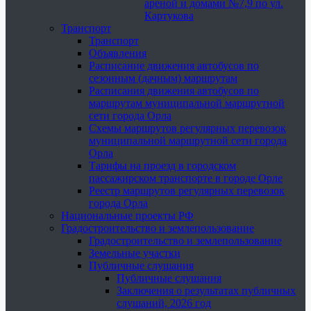
ареной и домами №7,9 по ул.
Картукова
Транспорт
Транспорт
Объявления
Расписание движения автобусов по
сезонным (дачным) маршрутам
Расписания движения автобусов по
маршрутам муниципальной маршрутной
сети города Орла
Схемы маршрутов регулярных перевозок
муниципальной маршрутной сети города
Орла
Тарифы на проезд в городском
пассажирском транспорте в городе Орле
Реестр маршрутов регулярных перевозок
города Орла
Национальные проекты РФ
Градостроительство и землепользование
Градостроительство и землепользование
Земельные участки
Публичные слушания
Публичные слушания
Заключения о результатах публичных
слушаний, 2026 год