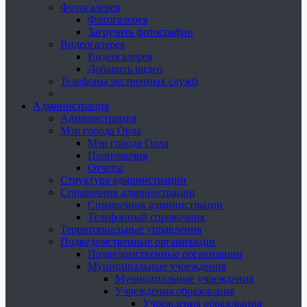
Фотогалерея
Фотогалерея
Загрузить фотографии
Видеогалерея
Видеогалерея
Добавить видео
Телефоны экстренных служб
Администрация
Администрация
Мэр города Орла
Мэр города Орла
Полномочия
Отчеты
Структура администрации
Справочник администрации
Справочник администрации
Телефонный справочник
Территориальные управления
Подведомственные организации
Подведомственные организации
Муниципальные учреждения
Муниципальные учреждения
Учреждения образования
Учреждения образования