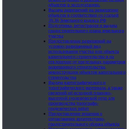
объектов в эксплуатацию.
Выдача разрешений на размещение
объектов в соответствии со статьей
39.36 Земельного кодекса РФ
Подготовка, регистрация и выдача
градостроительного плана земельного
участка
Предоставление разрешений на
условно разрешенный вид
использования участка или объекта
капитального строительства и на
отклонение от предельных параметров
разрешенного строительства,
реконструкции объектов капитального
строительства
Выдача картографического и
топографического материала, а также
сведений об исходной планово-
высотной геодезической сети для
производства топографо-
геодезических работ
Предоставление решения о
согласовании архитектурно-
градостроительного облика объекта