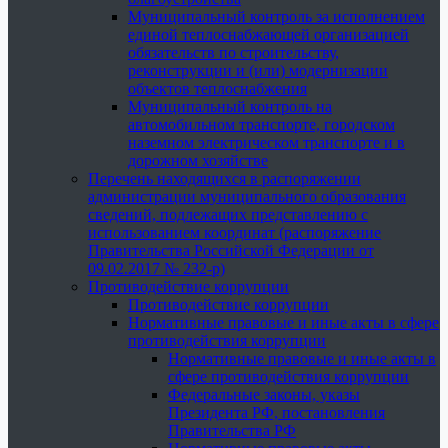
Муниципальный контроль за исполнением
единой теплоснабжающей организацией
обязательств по строительству,
реконструкции и (или) модернизации
объектов теплоснабжения
Муниципальный контроль на
автомобильном транспорте, городском
наземном электрическом транспорте и в
дорожном хозяйстве
Перечень находящихся в распоряжении
администрации муниципального образования
сведений, подлежащих представлению с
использованием координат (распоряжение
Правительства Российской Федерации от
09.02.2017 № 232-р)
Противодействие коррупции
Противодействие коррупции
Нормативные правовые и иные акты в сфере
противодействия коррупции
Нормативные правовые и иные акты в
сфере противодействия коррупции
Федеральные законы, указы
Президента РФ, постановления
Правительства РФ