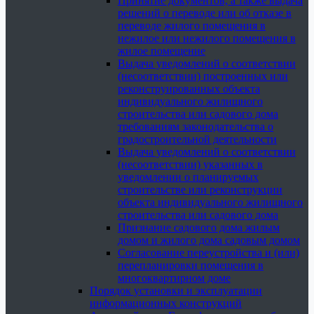
Принятие документов, а также выдача
решений о переводе или об отказе в
переводе жилого помещения в
нежилое или нежилого помещения в
жилое помещение
Выдача уведомлений о соответствии
(несоответствии) построенных или
реконструированных объекта
индивидуального жилищного
строительства или садового дома
требованиям законодательства о
градостроительной деятельности
Выдача уведомлений о соответствии
(несоответствии) указанных в
уведомлении о планируемых
строительстве или реконструкции
объекта индивидуального жилищного
строительства или садового дома
Признание садового дома жилым
домом и жилого дома садовым домом
Согласование переустройства и (или)
перепланировки помещения в
многоквартирном доме
Порядок установки и эксплуатации
информационных конструкций