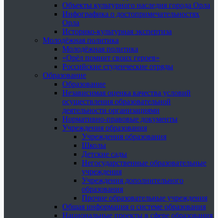
Объекты культурного наследия города Орла
Инфографика о достопримечательностях
Орла
Историко-культурная экспертиза
Молодёжная политика
Молодёжная политика
«Орёл помнит своих героев»
Российские студенческие отряды
Образование
Образование
Независимая оценка качества условий
осуществления образовательной
деятельности организациями
Нормативно-правовые документы
Учреждения образования
Учреждения образования
Школы
Детские сады
Негосударственные образовательные
учреждения
Учреждения дополнительного
образования
Прочие образовательные учреждения
Общая информация о системе образования
Национальные проекты в сфере образования