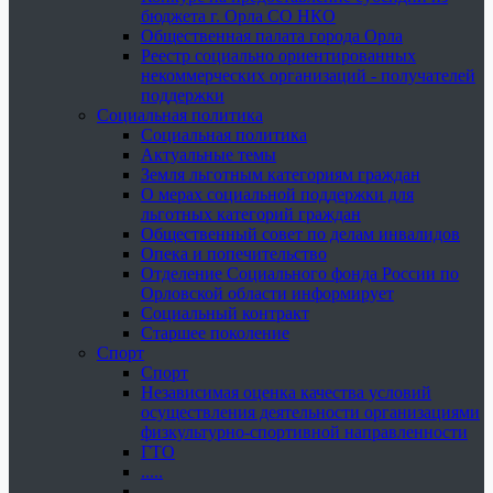
бюджета г. Орла СО НКО
Общественная палата города Орла
Реестр социально ориентированных
некоммерческих организаций - получателей
поддержки
Социальная политика
Социальная политика
Актуальные темы
Земля льготным категориям граждан
О мерах социальной поддержки для
льготных категорий граждан
Общественный совет по делам инвалидов
Опека и попечительство
Отделение Социального фонда России по
Орловской области информирует
Социальный контракт
Старшее поколение
Спорт
Спорт
Независимая оценка качества условий
осуществления деятельности организациями
физкультурно-спортивной направленности
ГТО
.....
......