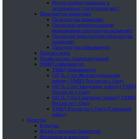
Реестр необорудованных и
запрещенных для купания мест
Прокуратура разъясняет
Прокуратура разъясняет
Орловская природоохранная
межрайонная прокуратура разъясняет
Орловская транспортная прокуратура
разъясняет
Прокуратура информирует
Полезно знать
Профилактика правонарушений
УМВД информирует
УМВД информирует
ОП № 1 (по Железнодорожному
району) УМВД России по г. Орлу
ОП № 2 (по Заводскому району) УМВД
России по г. Орлу
ОП № 3 (по Северному району) УМВД
России по г. Орлу
УМВД России по г. Орлу (Советский
район)
Культура
Культура
Жизнь городских библиотек
Фестивали и конкурсы