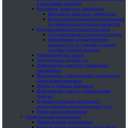
и программы развития
Фестивали, конкурсы, олимпиады
Фестивали, конкурсы, олимпиады
Всероссийская олимпиада школьников
по общеобразовательным предметам
Государственная итоговая аттестация
Государственная итоговая аттестация
Информация для выпускников
прошлых лет об участии в едином
государственном экзамене
Образование без границ
Электронный детский сад
Информация о закупках управления
образования
Информация о проведенных управлением
образования проверках
Формы и образцы заявлений
Информация о работе с обращениями
граждан
Административные регламенты
предоставления муниципальных услуг
Навигатор профилактики
Общественные организации
Общественные организации
Конкурс на предоставление субсидий из