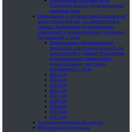
Нормативные правовые акты
Орловской области, муниципальные
правовые акты
Информация о среднемесячной заработной
плате руководителей, их заместителей и
главных бухгалтеров муниципальных
учреждений и муниципальных унитарных
предприятий г. Орла
Информация о среднемесячной
заработной плате руководителей, их
заместителей и главных бухгалтеров
муниципальных учреждений и
муниципальных унитарных
предприятий г. Орла
2025 год
2024 год
2023 год
2022 год
2021 год
2020 год
2019 год
2018 год
2017 год
Антикоррупционная экспертиза
Методические материалы