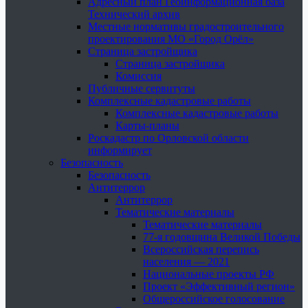
Адресный план Геоинформационная база
Технический архив
Местные нормативы градостроительного
проектирования МО «Город Орёл»
Страница застройщика
Страница застройщика
Комиссия
Публичные сервитуты
Комплексные кадастровые работы
Комплексные кадастровые работы
Карты-планы
Роскадастр по Орловской области
информирует
Безопасность
Безопасность
Антитеррор
Антитеррор
Тематические материалы
Тематические материалы
77-я годовщина Великой Победы
Всероссийская перепись
населения — 2021
Национальные проекты РФ
Проект «Эффективный регион»
Общероссийское голосование