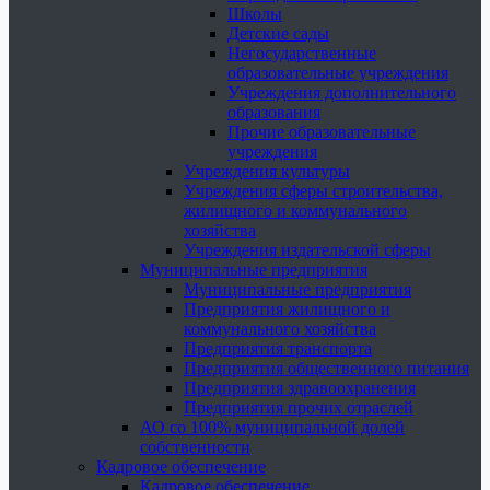
Школы
Детские сады
Негосударственные
образовательные учреждения
Учреждения дополнительного
образования
Прочие образовательные
учреждения
Учреждения культуры
Учреждения сферы строительства,
жилищного и коммунального
хозяйства
Учреждения издательской сферы
Муниципальные предприятия
Муниципальные предприятия
Предприятия жилищного и
коммунального хозяйства
Предприятия транспорта
Предприятия общественного питания
Предприятия здравоохранения
Предприятия прочих отраслей
АО со 100% муниципальной долей
собственности
Кадровое обеспечение
Кадровое обеспечение