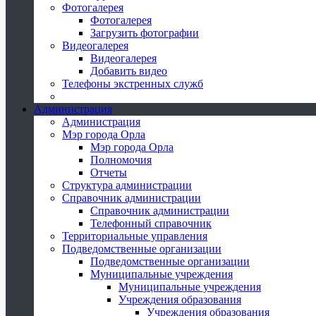
Фотогалерея
Фотогалерея
Загрузить фотографии
Видеогалерея
Видеогалерея
Добавить видео
Телефоны экстренных служб
Администрация
Администрация
Мэр города Орла
Мэр города Орла
Полномочия
Отчеты
Структура администрации
Справочник администрации
Справочник администрации
Телефонный справочник
Территориальные управления
Подведомственные организации
Подведомственные организации
Муниципальные учреждения
Муниципальные учреждения
Учреждения образования
Учреждения образования