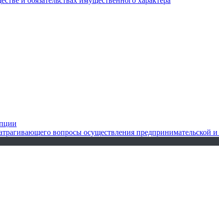
ществе и обязательствах имущественного характера
упции
 затрагивающего вопросы осуществления предпринимательской и