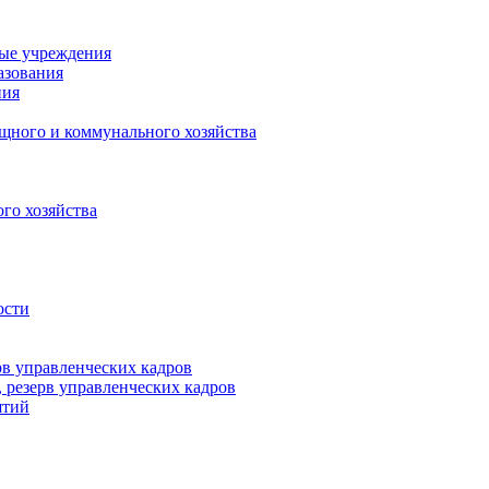
ные учреждения
азования
ния
щного и коммунального хозяйства
го хозяйства
ости
рв управленческих кадров
 резерв управленческих кадров
ятий