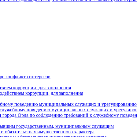
ре конфликта интересов
твием коррупции, для заполнения
одействием коррупции, для заполнения
ебному поведению муниципальных служащих и урегулированию 
 служебному поведению муниципальных служащих и урегулиро
 города Орла по соблюдению требований к служебному повед
с бывшим государственным, муниципальным служащим
е и обязательствах имущественного характера