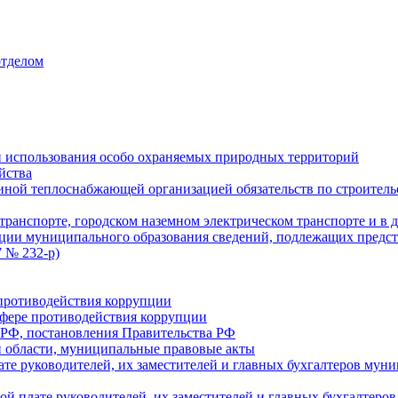
отделом
 использования особо охраняемых природных территорий
йства
ой теплоснабжающей организацией обязательств по строительс
ранспорте, городском наземном электрическом транспорте и в 
ции муниципального образования сведений, подлежащих предст
 № 232-р)
противодействия коррупции
фере противодействия коррупции
 РФ, постановления Правительства РФ
 области, муниципальные правовые акты
ате руководителей, их заместителей и главных бухгалтеров м
ой плате руководителей, их заместителей и главных бухгалте