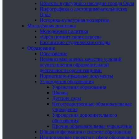
Объекты культурного наследия города Орла
Инфографика о достопримечательностях
Орла
Историко-культурная экспертиза
Молодёжная политика
Молодёжная политика
«Орёл помнит своих героев»
Российские студенческие отряды
Образование
Образование
Независимая оценка качества условий
осуществления образовательной
деятельности организациями
Нормативно-правовые документы
Учреждения образования
Учреждения образования
Школы
Детские сады
Негосударственные образовательные
учреждения
Учреждения дополнительного
образования
Прочие образовательные учреждения
Общая информация о системе образования
Национальные проекты в сфере образования