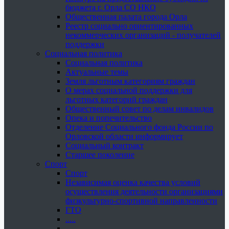
бюджета г. Орла СО НКО
Общественная палата города Орла
Реестр социально ориентированных
некоммерческих организаций - получателей
поддержки
Социальная политика
Социальная политика
Актуальные темы
Земля льготным категориям граждан
О мерах социальной поддержки для
льготных категорий граждан
Общественный совет по делам инвалидов
Опека и попечительство
Отделение Социального фонда России по
Орловской области информирует
Социальный контракт
Старшее поколение
Спорт
Спорт
Независимая оценка качества условий
осуществления деятельности организациями
физкультурно-спортивной направленности
ГТО
.....
......