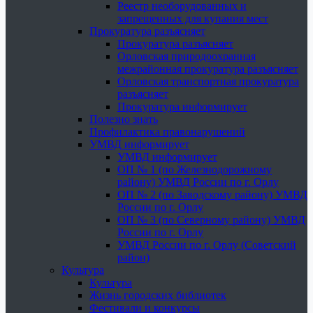
Реестр необорудованных и
запрещенных для купания мест
Прокуратура разъясняет
Прокуратура разъясняет
Орловская природоохранная
межрайонная прокуратура разъясняет
Орловская транспортная прокуратура
разъясняет
Прокуратура информирует
Полезно знать
Профилактика правонарушений
УМВД информирует
УМВД информирует
ОП № 1 (по Железнодорожному
району) УМВД России по г. Орлу
ОП № 2 (по Заводскому району) УМВД
России по г. Орлу
ОП № 3 (по Северному району) УМВД
России по г. Орлу
УМВД России по г. Орлу (Советский
район)
Культура
Культура
Жизнь городских библиотек
Фестивали и конкурсы