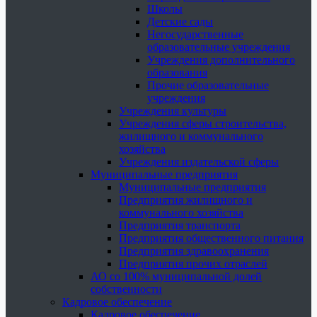
Школы
Детские сады
Негосударственные
образовательные учреждения
Учреждения дополнительного
образования
Прочие образовательные
учреждения
Учреждения культуры
Учреждения сферы строительства,
жилищного и коммунального
хозяйства
Учреждения издательской сферы
Муниципальные предприятия
Муниципальные предприятия
Предприятия жилищного и
коммунального хозяйства
Предприятия транспорта
Предприятия общественного питания
Предприятия здравоохранения
Предприятия прочих отраслей
АО со 100% муниципальной долей
собственности
Кадровое обеспечение
Кадровое обеспечение