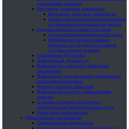
и программы развития
Фестивали, конкурсы, олимпиады
Фестивали, конкурсы, олимпиады
Всероссийская олимпиада школьников
по общеобразовательным предметам
Государственная итоговая аттестация
Государственная итоговая аттестация
Информация для выпускников
прошлых лет об участии в едином
государственном экзамене
Образование без границ
Электронный детский сад
Информация о закупках управления
образования
Информация о проведенных управлением
образования проверках
Формы и образцы заявлений
Информация о работе с обращениями
граждан
Административные регламенты
предоставления муниципальных услуг
Навигатор профилактики
Общественные организации
Общественные организации
Конкурс на предоставление субсидий из