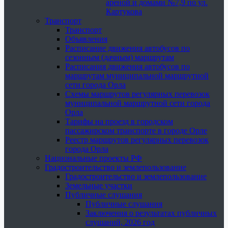
ареной и домами №7,9 по ул.
Картукова
Транспорт
Транспорт
Объявления
Расписание движения автобусов по
сезонным (дачным) маршрутам
Расписания движения автобусов по
маршрутам муниципальной маршрутной
сети города Орла
Схемы маршрутов регулярных перевозок
муниципальной маршрутной сети города
Орла
Тарифы на проезд в городском
пассажирском транспорте в городе Орле
Реестр маршрутов регулярных перевозок
города Орла
Национальные проекты РФ
Градостроительство и землепользование
Градостроительство и землепользование
Земельные участки
Публичные слушания
Публичные слушания
Заключения о результатах публичных
слушаний, 2026 год