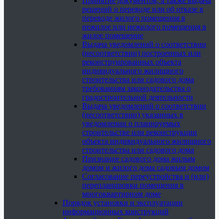
Принятие документов, а также выдача
решений о переводе или об отказе в
переводе жилого помещения в
нежилое или нежилого помещения в
жилое помещение
Выдача уведомлений о соответствии
(несоответствии) построенных или
реконструированных объекта
индивидуального жилищного
строительства или садового дома
требованиям законодательства о
градостроительной деятельности
Выдача уведомлений о соответствии
(несоответствии) указанных в
уведомлении о планируемых
строительстве или реконструкции
объекта индивидуального жилищного
строительства или садового дома
Признание садового дома жилым
домом и жилого дома садовым домом
Согласование переустройства и (или)
перепланировки помещения в
многоквартирном доме
Порядок установки и эксплуатации
информационных конструкций