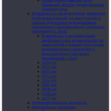
Нормативные правовые акты
Орловской области, муниципальные
правовые акты
Информация о среднемесячной заработной
плате руководителей, их заместителей и
главных бухгалтеров муниципальных
учреждений и муниципальных унитарных
предприятий г. Орла
Информация о среднемесячной
заработной плате руководителей, их
заместителей и главных бухгалтеров
муниципальных учреждений и
муниципальных унитарных
предприятий г. Орла
2025 год
2024 год
2023 год
2022 год
2021 год
2020 год
2019 год
2018 год
2017 год
Антикоррупционная экспертиза
Методические материалы