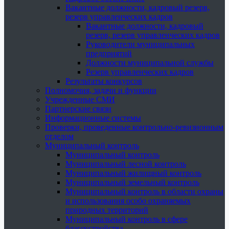
Вакантные должности, кадровый резерв,
резерв управленческих кадров
Вакантные должности, кадровый
резерв, резерв управленческих кадров
Руководители муниципальных
предприятий
Должности муниципальной службы
Резерв управленческих кадров
Результаты конкурсов
Полномочия, задачи и функции
Учрежденные СМИ
Партнерские связи
Информационные системы
Проверки, проведенные контрольно-ревизионным
отделом
Муниципальный контроль
Муниципальный контроль
Муниципальный лесной контроль
Муниципальный жилищный контроль
Муниципальный земельный контроль
Муниципальный контроль в области охраны
и использования особо охраняемых
природных территорий
Муниципальный контроль в сфере
благоустройства