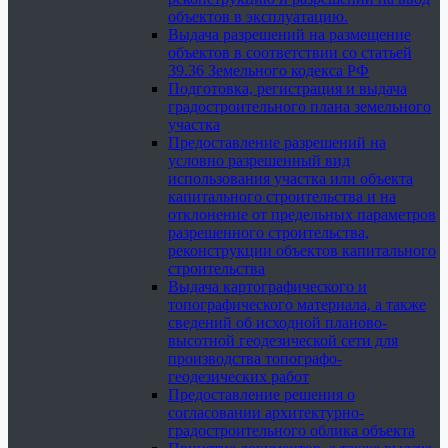
объектов в эксплуатацию.
Выдача разрешений на размещение
объектов в соответствии со статьей
39.36 Земельного кодекса РФ
Подготовка, регистрация и выдача
градостроительного плана земельного
участка
Предоставление разрешений на
условно разрешенный вид
использования участка или объекта
капитального строительства и на
отклонение от предельных параметров
разрешенного строительства,
реконструкции объектов капитального
строительства
Выдача картографического и
топографического материала, а также
сведений об исходной планово-
высотной геодезической сети для
производства топографо-
геодезических работ
Предоставление решения о
согласовании архитектурно-
градостроительного облика объекта