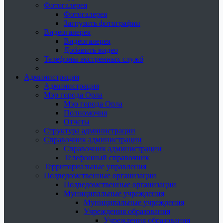
Фотогалерея
Фотогалерея
Загрузить фотографии
Видеогалерея
Видеогалерея
Добавить видео
Телефоны экстренных служб
Администрация
Администрация
Мэр города Орла
Мэр города Орла
Полномочия
Отчеты
Структура администрации
Справочник администрации
Справочник администрации
Телефонный справочник
Территориальные управления
Подведомственные организации
Подведомственные организации
Муниципальные учреждения
Муниципальные учреждения
Учреждения образования
Учреждения образования