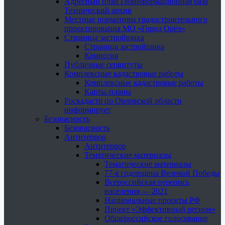
Адресный план Геоинформационная база
Технический архив
Местные нормативы градостроительного
проектирования МО «Город Орёл»
Страница застройщика
Страница застройщика
Комиссия
Публичные сервитуты
Комплексные кадастровые работы
Комплексные кадастровые работы
Карты-планы
Роскадастр по Орловской области
информирует
Безопасность
Безопасность
Антитеррор
Антитеррор
Тематические материалы
Тематические материалы
77-я годовщина Великой Победы
Всероссийская перепись
населения — 2021
Национальные проекты РФ
Проект «Эффективный регион»
Общероссийское голосование