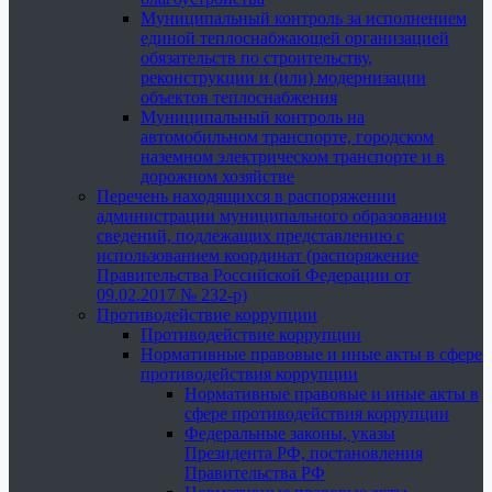
Муниципальный контроль за исполнением
единой теплоснабжающей организацией
обязательств по строительству,
реконструкции и (или) модернизации
объектов теплоснабжения
Муниципальный контроль на
автомобильном транспорте, городском
наземном электрическом транспорте и в
дорожном хозяйстве
Перечень находящихся в распоряжении
администрации муниципального образования
сведений, подлежащих представлению с
использованием координат (распоряжение
Правительства Российской Федерации от
09.02.2017 № 232-р)
Противодействие коррупции
Противодействие коррупции
Нормативные правовые и иные акты в сфере
противодействия коррупции
Нормативные правовые и иные акты в
сфере противодействия коррупции
Федеральные законы, указы
Президента РФ, постановления
Правительства РФ