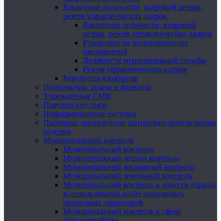
Вакантные должности, кадровый резерв,
резерв управленческих кадров
Вакантные должности, кадровый
резерв, резерв управленческих кадров
Руководители муниципальных
предприятий
Должности муниципальной службы
Резерв управленческих кадров
Результаты конкурсов
Полномочия, задачи и функции
Учрежденные СМИ
Партнерские связи
Информационные системы
Проверки, проведенные контрольно-ревизионным
отделом
Муниципальный контроль
Муниципальный контроль
Муниципальный лесной контроль
Муниципальный жилищный контроль
Муниципальный земельный контроль
Муниципальный контроль в области охраны
и использования особо охраняемых
природных территорий
Муниципальный контроль в сфере
благоустройства