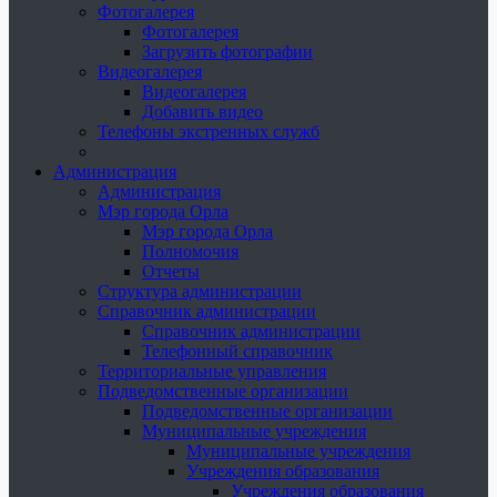
Фотогалерея
Фотогалерея
Загрузить фотографии
Видеогалерея
Видеогалерея
Добавить видео
Телефоны экстренных служб
Администрация
Администрация
Мэр города Орла
Мэр города Орла
Полномочия
Отчеты
Структура администрации
Справочник администрации
Справочник администрации
Телефонный справочник
Территориальные управления
Подведомственные организации
Подведомственные организации
Муниципальные учреждения
Муниципальные учреждения
Учреждения образования
Учреждения образования