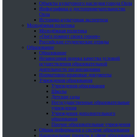
Объекты культурного наследия города Орла
Инфографика о достопримечательностях
Орла
Историко-культурная экспертиза
Молодёжная политика
Молодёжная политика
«Орёл помнит своих героев»
Российские студенческие отряды
Образование
Образование
Независимая оценка качества условий
осуществления образовательной
деятельности организациями
Нормативно-правовые документы
Учреждения образования
Учреждения образования
Школы
Детские сады
Негосударственные образовательные
учреждения
Учреждения дополнительного
образования
Прочие образовательные учреждения
Общая информация о системе образования
Национальные проекты в сфере образования