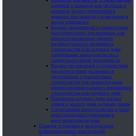
Принятие документов, а также выдача
решений о переводе или об отказе в
переводе жилого помещения в
нежилое или нежилого помещения в
жилое помещение
Выдача уведомлений о соответствии
(несоответствии) построенных или
реконструированных объекта
индивидуального жилищного
строительства или садового дома
требованиям законодательства о
градостроительной деятельности
Выдача уведомлений о соответствии
(несоответствии) указанных в
уведомлении о планируемых
строительстве или реконструкции
объекта индивидуального жилищного
строительства или садового дома
Признание садового дома жилым
домом и жилого дома садовым домом
Согласование переустройства и (или)
перепланировки помещения в
многоквартирном доме
Порядок установки и эксплуатации
информационных конструкций