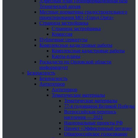
Адресный план Геоинформационная база
Технический архив
Местные нормативы градостроительного
проектирования МО «Город Орёл»
Страница застройщика
Страница застройщика
Комиссия
Публичные сервитуты
Комплексные кадастровые работы
Комплексные кадастровые работы
Карты-планы
Роскадастр по Орловской области
информирует
Безопасность
Безопасность
Антитеррор
Антитеррор
Тематические материалы
Тематические материалы
77-я годовщина Великой Победы
Всероссийская перепись
населения — 2021
Национальные проекты РФ
Проект «Эффективный регион»
Общероссийское голосование