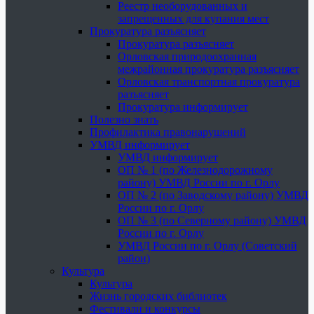
Реестр необорудованных и
запрещенных для купания мест
Прокуратура разъясняет
Прокуратура разъясняет
Орловская природоохранная
межрайонная прокуратура разъясняет
Орловская транспортная прокуратура
разъясняет
Прокуратура информирует
Полезно знать
Профилактика правонарушений
УМВД информирует
УМВД информирует
ОП № 1 (по Железнодорожному
району) УМВД России по г. Орлу
ОП № 2 (по Заводскому району) УМВД
России по г. Орлу
ОП № 3 (по Северному району) УМВД
России по г. Орлу
УМВД России по г. Орлу (Советский
район)
Культура
Культура
Жизнь городских библиотек
Фестивали и конкурсы