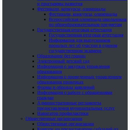
и программы развития
Фестивали, конкурсы, олимпиады
Фестивали, конкурсы, олимпиады
Всероссийская олимпиада школьников
по общеобразовательным предметам
Государственная итоговая аттестация
Государственная итоговая аттестация
Информация для выпускников
прошлых лет об участии в едином
государственном экзамене
Образование без границ
Электронный детский сад
Информация о закупках управления
образования
Информация о проведенных управлением
образования проверках
Формы и образцы заявлений
Информация о работе с обращениями
граждан
Административные регламенты
предоставления муниципальных услуг
Навигатор профилактики
Общественные организации
Общественные организации
Конкурс на предоставление субсидий из