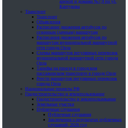
ареной и домами №7,9 по ул.
Картукова
Транспорт
Транспорт
Объявления
Расписание движения автобусов по
сезонным (дачным) маршрутам
Расписания движения автобусов по
маршрутам муниципальной маршрутной
сети города Орла
Схемы маршрутов регулярных перевозок
муниципальной маршрутной сети города
Орла
Тарифы на проезд в городском
пассажирском транспорте в городе Орле
Реестр маршрутов регулярных перевозок
города Орла
Национальные проекты РФ
Градостроительство и землепользование
Градостроительство и землепользование
Земельные участки
Публичные слушания
Публичные слушания
Заключения о результатах публичных
слушаний, 2026 год