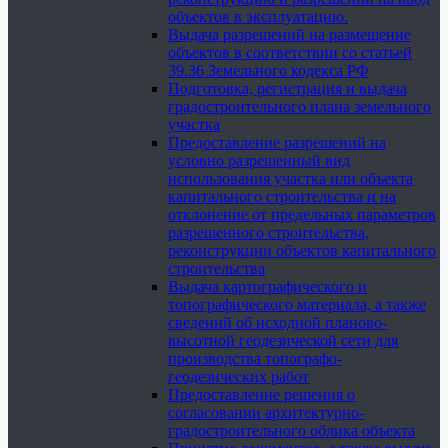
объектов в эксплуатацию.
Выдача разрешений на размещение
объектов в соответствии со статьей
39.36 Земельного кодекса РФ
Подготовка, регистрация и выдача
градостроительного плана земельного
участка
Предоставление разрешений на
условно разрешенный вид
использования участка или объекта
капитального строительства и на
отклонение от предельных параметров
разрешенного строительства,
реконструкции объектов капитального
строительства
Выдача картографического и
топографического материала, а также
сведений об исходной планово-
высотной геодезической сети для
производства топографо-
геодезических работ
Предоставление решения о
согласовании архитектурно-
градостроительного облика объекта