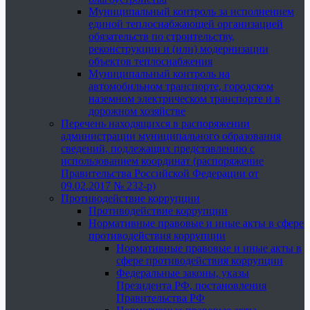
Муниципальный контроль за исполнением
единой теплоснабжающей организацией
обязательств по строительству,
реконструкции и (или) модернизации
объектов теплоснабжения
Муниципальный контроль на
автомобильном транспорте, городском
наземном электрическом транспорте и в
дорожном хозяйстве
Перечень находящихся в распоряжении
администрации муниципального образования
сведений, подлежащих представлению с
использованием координат (распоряжение
Правительства Российской Федерации от
09.02.2017 № 232-р)
Противодействие коррупции
Противодействие коррупции
Нормативные правовые и иные акты в сфере
противодействия коррупции
Нормативные правовые и иные акты в
сфере противодействия коррупции
Федеральные законы, указы
Президента РФ, постановления
Правительства РФ