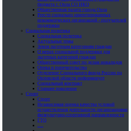
бюджета г. Орла СО НКО
Общественная палата города Орла
Реестр социально ориентированных
некоммерческих организаций - получателей
поддержки
Социальная политика
Социальная политика
Актуальные темы
Земля льготным категориям граждан
О мерах социальной поддержки для
льготных категорий граждан
Общественный совет по делам инвалидов
Опека и попечительство
Отделение Социального фонда России по
Орловской области информирует
Социальный контракт
Старшее поколение
Спорт
Спорт
Независимая оценка качества условий
осуществления деятельности организациями
физкультурно-спортивной направленности
ГТО
.....
......