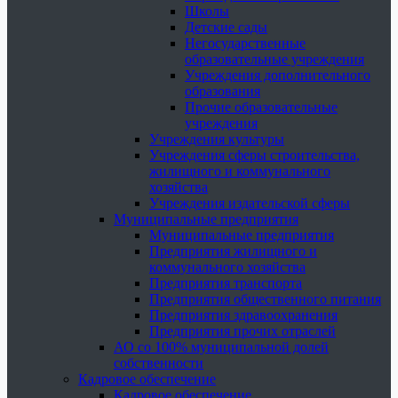
Школы
Детские сады
Негосударственные
образовательные учреждения
Учреждения дополнительного
образования
Прочие образовательные
учреждения
Учреждения культуры
Учреждения сферы строительства,
жилищного и коммунального
хозяйства
Учреждения издательской сферы
Муниципальные предприятия
Муниципальные предприятия
Предприятия жилищного и
коммунального хозяйства
Предприятия транспорта
Предприятия общественного питания
Предприятия здравоохранения
Предприятия прочих отраслей
АО со 100% муниципальной долей
собственности
Кадровое обеспечение
Кадровое обеспечение