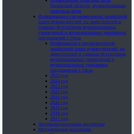
Нормативные правовые акты
Орловской области, муниципальные
правовые акты
Информация о среднемесячной заработной
плате руководителей, их заместителей и
главных бухгалтеров муниципальных
учреждений и муниципальных унитарных
предприятий г. Орла
Информация о среднемесячной
заработной плате руководителей, их
заместителей и главных бухгалтеров
муниципальных учреждений и
муниципальных унитарных
предприятий г. Орла
2025 год
2024 год
2023 год
2022 год
2021 год
2020 год
2019 год
2018 год
2017 год
Антикоррупционная экспертиза
Методические материалы