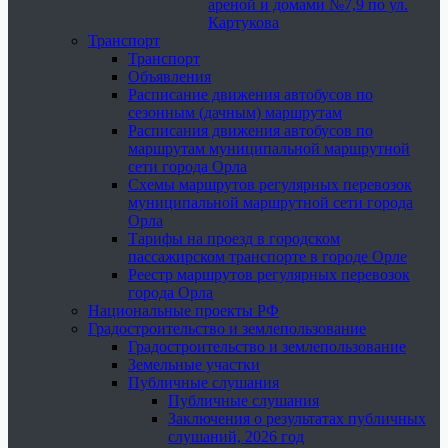
ареной и домами №7,9 по ул.
Картукова
Транспорт
Транспорт
Объявления
Расписание движения автобусов по
сезонным (дачным) маршрутам
Расписания движения автобусов по
маршрутам муниципальной маршрутной
сети города Орла
Схемы маршрутов регулярных перевозок
муниципальной маршрутной сети города
Орла
Тарифы на проезд в городском
пассажирском транспорте в городе Орле
Реестр маршрутов регулярных перевозок
города Орла
Национальные проекты РФ
Градостроительство и землепользование
Градостроительство и землепользование
Земельные участки
Публичные слушания
Публичные слушания
Заключения о результатах публичных
слушаний, 2026 год