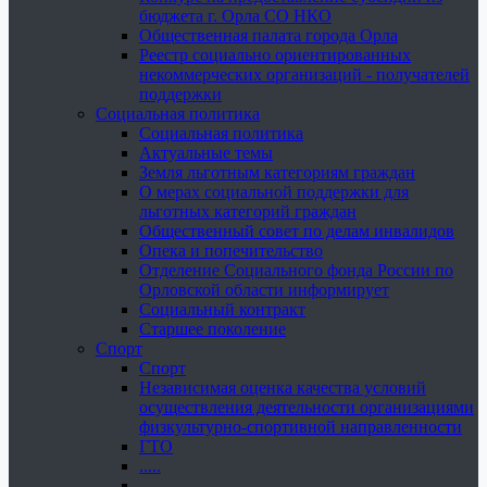
бюджета г. Орла СО НКО
Общественная палата города Орла
Реестр социально ориентированных
некоммерческих организаций - получателей
поддержки
Социальная политика
Социальная политика
Актуальные темы
Земля льготным категориям граждан
О мерах социальной поддержки для
льготных категорий граждан
Общественный совет по делам инвалидов
Опека и попечительство
Отделение Социального фонда России по
Орловской области информирует
Социальный контракт
Старшее поколение
Спорт
Спорт
Независимая оценка качества условий
осуществления деятельности организациями
физкультурно-спортивной направленности
ГТО
.....
......