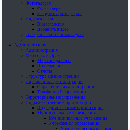
Фотогалерея
Фотогалерея
Загрузить фотографии
Видеогалерея
Видеогалерея
Добавить видео
Телефоны экстренных служб
Администрация
Администрация
Мэр города Орла
Мэр города Орла
Полномочия
Отчеты
Структура администрации
Справочник администрации
Справочник администрации
Телефонный справочник
Территориальные управления
Подведомственные организации
Подведомственные организации
Муниципальные учреждения
Муниципальные учреждения
Учреждения образования
Учреждения образования