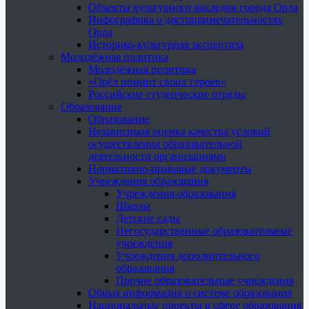
Объекты культурного наследия города Орла
Инфографика о достопримечательностях
Орла
Историко-культурная экспертиза
Молодёжная политика
Молодёжная политика
«Орёл помнит своих героев»
Российские студенческие отряды
Образование
Образование
Независимая оценка качества условий
осуществления образовательной
деятельности организациями
Нормативно-правовые документы
Учреждения образования
Учреждения образования
Школы
Детские сады
Негосударственные образовательные
учреждения
Учреждения дополнительного
образования
Прочие образовательные учреждения
Общая информация о системе образования
Национальные проекты в сфере образования