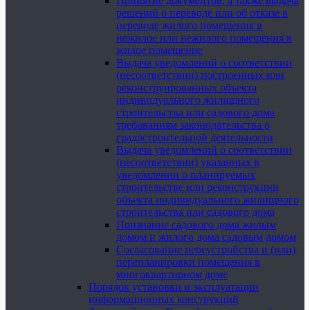
Принятие документов, а также выдача
решений о переводе или об отказе в
переводе жилого помещения в
нежилое или нежилого помещения в
жилое помещение
Выдача уведомлений о соответствии
(несоответствии) построенных или
реконструированных объекта
индивидуального жилищного
строительства или садового дома
требованиям законодательства о
градостроительной деятельности
Выдача уведомлений о соответствии
(несоответствии) указанных в
уведомлении о планируемых
строительстве или реконструкции
объекта индивидуального жилищного
строительства или садового дома
Признание садового дома жилым
домом и жилого дома садовым домом
Согласование переустройства и (или)
перепланировки помещения в
многоквартирном доме
Порядок установки и эксплуатации
информационных конструкций