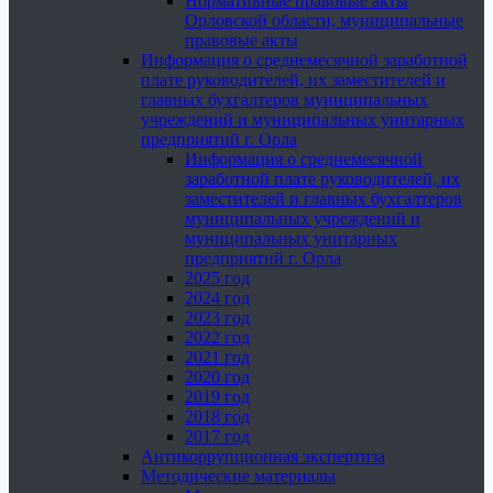
Нормативные правовые акты
Орловской области, муниципальные
правовые акты
Информация о среднемесячной заработной
плате руководителей, их заместителей и
главных бухгалтеров муниципальных
учреждений и муниципальных унитарных
предприятий г. Орла
Информация о среднемесячной
заработной плате руководителей, их
заместителей и главных бухгалтеров
муниципальных учреждений и
муниципальных унитарных
предприятий г. Орла
2025 год
2024 год
2023 год
2022 год
2021 год
2020 год
2019 год
2018 год
2017 год
Антикоррупционная экспертиза
Методические материалы