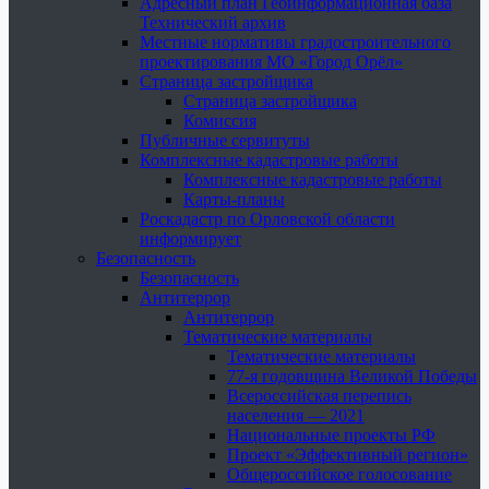
Адресный план Геоинформационная база
Технический архив
Местные нормативы градостроительного
проектирования МО «Город Орёл»
Страница застройщика
Страница застройщика
Комиссия
Публичные сервитуты
Комплексные кадастровые работы
Комплексные кадастровые работы
Карты-планы
Роскадастр по Орловской области
информирует
Безопасность
Безопасность
Антитеррор
Антитеррор
Тематические материалы
Тематические материалы
77-я годовщина Великой Победы
Всероссийская перепись
населения — 2021
Национальные проекты РФ
Проект «Эффективный регион»
Общероссийское голосование