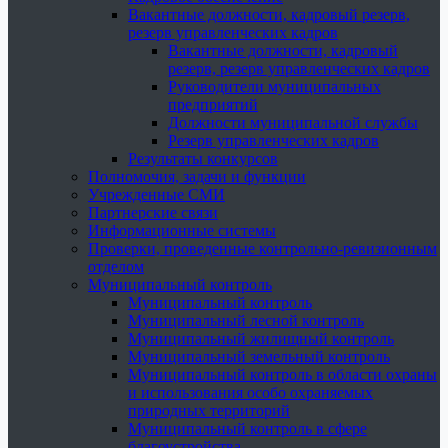
Вакантные должности, кадровый резерв,
резерв управленческих кадров
Вакантные должности, кадровый
резерв, резерв управленческих кадров
Руководители муниципальных
предприятий
Должности муниципальной службы
Резерв управленческих кадров
Результаты конкурсов
Полномочия, задачи и функции
Учрежденные СМИ
Партнерские связи
Информационные системы
Проверки, проведенные контрольно-ревизионным
отделом
Муниципальный контроль
Муниципальный контроль
Муниципальный лесной контроль
Муниципальный жилищный контроль
Муниципальный земельный контроль
Муниципальный контроль в области охраны
и использования особо охраняемых
природных территорий
Муниципальный контроль в сфере
благоустройства