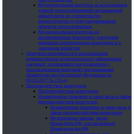
Муниципальный контроль за исполнением
единой теплоснабжающей организацией
обязательств по строительству,
реконструкции и (или) модернизации
объектов теплоснабжения
Муниципальный контроль на
автомобильном транспорте, городском
наземном электрическом транспорте и в
дорожном хозяйстве
Перечень находящихся в распоряжении
администрации муниципального образования
сведений, подлежащих представлению с
использованием координат (распоряжение
Правительства Российской Федерации от
09.02.2017 № 232-р)
Противодействие коррупции
Противодействие коррупции
Нормативные правовые и иные акты в сфере
противодействия коррупции
Нормативные правовые и иные акты в
сфере противодействия коррупции
Федеральные законы, указы
Президента РФ, постановления
Правительства РФ