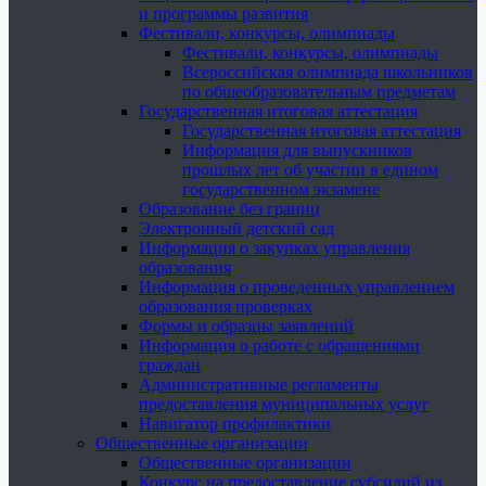
и программы развития
Фестивали, конкурсы, олимпиады
Фестивали, конкурсы, олимпиады
Всероссийская олимпиада школьников
по общеобразовательным предметам
Государственная итоговая аттестация
Государственная итоговая аттестация
Информация для выпускников
прошлых лет об участии в едином
государственном экзамене
Образование без границ
Электронный детский сад
Информация о закупках управления
образования
Информация о проведенных управлением
образования проверках
Формы и образцы заявлений
Информация о работе с обращениями
граждан
Административные регламенты
предоставления муниципальных услуг
Навигатор профилактики
Общественные организации
Общественные организации
Конкурс на предоставление субсидий из