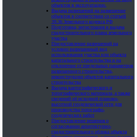
объектов в эксплуатацию.
Выдача разрешений на размещение
объектов в соответствии со статьей
39.36 Земельного кодекса РФ
Подготовка, регистрация и выдача
градостроительного плана земельного
участка
Предоставление разрешений на
условно разрешенный вид
использования участка или объекта
капитального строительства и на
отклонение от предельных параметров
разрешенного строительства,
реконструкции объектов капитального
строительства
Выдача картографического и
топографического материала, а также
сведений об исходной планово-
высотной геодезической сети для
производства топографо-
геодезических работ
Предоставление решения о
согласовании архитектурно-
градостроительного облика объекта