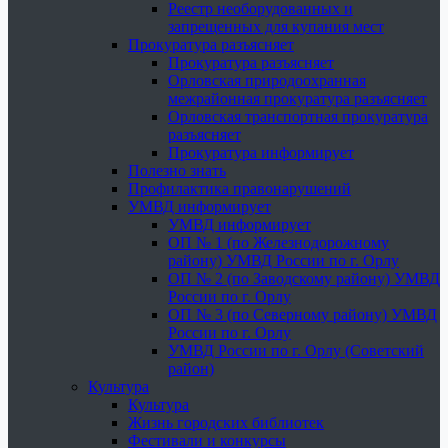
Реестр необорудованных и
запрещенных для купания мест
Прокуратура разъясняет
Прокуратура разъясняет
Орловская природоохранная
межрайонная прокуратура разъясняет
Орловская транспортная прокуратура
разъясняет
Прокуратура информирует
Полезно знать
Профилактика правонарушений
УМВД информирует
УМВД информирует
ОП № 1 (по Железнодорожному
району) УМВД России по г. Орлу
ОП № 2 (по Заводскому району) УМВД
России по г. Орлу
ОП № 3 (по Северному району) УМВД
России по г. Орлу
УМВД России по г. Орлу (Советский
район)
Культура
Культура
Жизнь городских библиотек
Фестивали и конкурсы