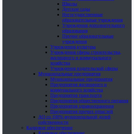
Школы
Детские сады
Негосударственные
образовательные учреждения
Учреждения дополнительного
образования
Прочие образовательные
учреждения
Учреждения культуры
Учреждения сферы строительства,
жилищного и коммунального
хозяйства
Учреждения издательской сферы
Муниципальные предприятия
Муниципальные предприятия
Предприятия жилищного и
коммунального хозяйства
Предприятия транспорта
Предприятия общественного питания
Предприятия здравоохранения
Предприятия прочих отраслей
АО со 100% муниципальной долей
собственности
Кадровое обеспечение
Кадровое обеспечение