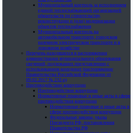
Муниципальный контроль за исполнением
единой теплоснабжающей организацией
обязательств по строительству,
реконструкции и (или) модернизации
объектов теплоснабжения
Муниципальный контроль на
автомобильном транспорте, городском
наземном электрическом транспорте и в
дорожном хозяйстве
Перечень находящихся в распоряжении
администрации муниципального образования
сведений, подлежащих представлению с
использованием координат (распоряжение
Правительства Российской Федерации от
09.02.2017 № 232-р)
Противодействие коррупции
Противодействие коррупции
Нормативные правовые и иные акты в сфере
противодействия коррупции
Нормативные правовые и иные акты в
сфере противодействия коррупции
Федеральные законы, указы
Президента РФ, постановления
Правительства РФ