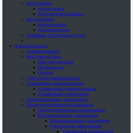
Фотогалерея
Фотогалерея
Загрузить фотографии
Видеогалерея
Видеогалерея
Добавить видео
Телефоны экстренных служб
Администрация
Администрация
Мэр города Орла
Мэр города Орла
Полномочия
Отчеты
Структура администрации
Справочник администрации
Справочник администрации
Телефонный справочник
Территориальные управления
Подведомственные организации
Подведомственные организации
Муниципальные учреждения
Муниципальные учреждения
Учреждения образования
Учреждения образования