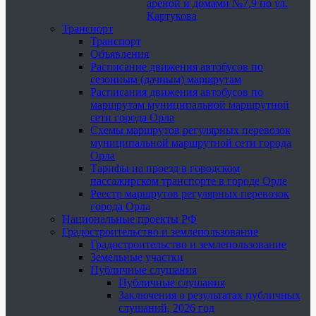
ареной и домами №7,9 по ул.
Картукова
Транспорт
Транспорт
Объявления
Расписание движения автобусов по
сезонным (дачным) маршрутам
Расписания движения автобусов по
маршрутам муниципальной маршрутной
сети города Орла
Схемы маршрутов регулярных перевозок
муниципальной маршрутной сети города
Орла
Тарифы на проезд в городском
пассажирском транспорте в городе Орле
Реестр маршрутов регулярных перевозок
города Орла
Национальные проекты РФ
Градостроительство и землепользование
Градостроительство и землепользование
Земельные участки
Публичные слушания
Публичные слушания
Заключения о результатах публичных
слушаний, 2026 год