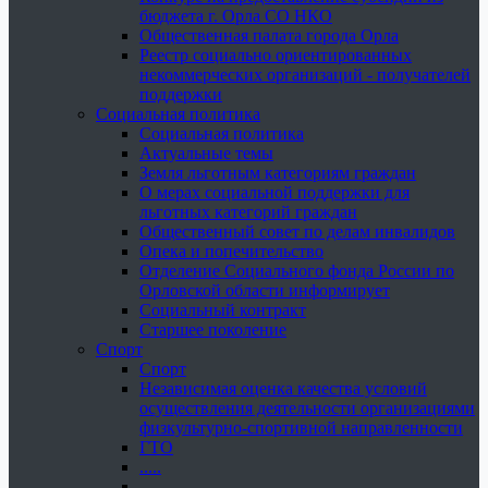
бюджета г. Орла СО НКО
Общественная палата города Орла
Реестр социально ориентированных
некоммерческих организаций - получателей
поддержки
Социальная политика
Социальная политика
Актуальные темы
Земля льготным категориям граждан
О мерах социальной поддержки для
льготных категорий граждан
Общественный совет по делам инвалидов
Опека и попечительство
Отделение Социального фонда России по
Орловской области информирует
Социальный контракт
Старшее поколение
Спорт
Спорт
Независимая оценка качества условий
осуществления деятельности организациями
физкультурно-спортивной направленности
ГТО
.....
......