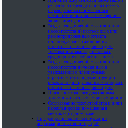
Принятие документов, а также выдача
решений о переводе или об отказе в
переводе жилого помещения в
нежилое или нежилого помещения в
жилое помещение
Выдача уведомлений о соответствии
(несоответствии) построенных или
реконструированных объекта
индивидуального жилищного
строительства или садового дома
требованиям законодательства о
градостроительной деятельности
Выдача уведомлений о соответствии
(несоответствии) указанных в
уведомлении о планируемых
строительстве или реконструкции
объекта индивидуального жилищного
строительства или садового дома
Признание садового дома жилым
домом и жилого дома садовым домом
Согласование переустройства и (или)
перепланировки помещения в
многоквартирном доме
Порядок установки и эксплуатации
информационных конструкций