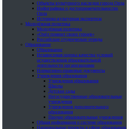
Объекты культурного наследия города Орла
Инфографика о достопримечательностях
Орла
Историко-культурная экспертиза
Молодёжная политика
Молодёжная политика
«Орёл помнит своих героев»
Российские студенческие отряды
Образование
Образование
Независимая оценка качества условий
осуществления образовательной
деятельности организациями
Нормативно-правовые документы
Учреждения образования
Учреждения образования
Школы
Детские сады
Негосударственные образовательные
учреждения
Учреждения дополнительного
образования
Прочие образовательные учреждения
Общая информация о системе образования
Национальные проекты в сфере образования