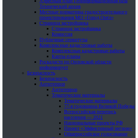
Адресный план Геоинформационная база
Технический архив
Местные нормативы градостроительного
проектирования МО «Город Орёл»
Страница застройщика
Страница застройщика
Комиссия
Публичные сервитуты
Комплексные кадастровые работы
Комплексные кадастровые работы
Карты-планы
Роскадастр по Орловской области
информирует
Безопасность
Безопасность
Антитеррор
Антитеррор
Тематические материалы
Тематические материалы
77-я годовщина Великой Победы
Всероссийская перепись
населения — 2021
Национальные проекты РФ
Проект «Эффективный регион»
Общероссийское голосование