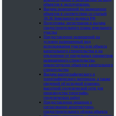
объектов в эксплуатацию.
Выдача разрешений на размещение
объектов в соответствии со статьей
39.36 Земельного кодекса РФ
Подготовка, регистрация и выдача
градостроительного плана земельного
участка
Предоставление разрешений на
условно разрешенный вид
использования участка или объекта
капитального строительства и на
отклонение от предельных параметров
разрешенного строительства,
реконструкции объектов капитального
строительства
Выдача картографического и
топографического материала, а также
сведений об исходной планово-
высотной геодезической сети для
производства топографо-
геодезических работ
Предоставление решения о
согласовании архитектурно-
градостроительного облика объекта