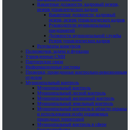
Вакантные должности, кадровый резерв,
резерв управленческих кадров
Вакантные должности, кадровый
резерв, резерв управленческих кадров
Руководители муниципальных
предприятий
Должности муниципальной службы
Резерв управленческих кадров
Результаты конкурсов
Полномочия, задачи и функции
Учрежденные СМИ
Партнерские связи
Информационные системы
Проверки, проведенные контрольно-ревизионным
отделом
Муниципальный контроль
Муниципальный контроль
Муниципальный лесной контроль
Муниципальный жилищный контроль
Муниципальный земельный контроль
Муниципальный контроль в области охраны
и использования особо охраняемых
природных территорий
Муниципальный контроль в сфере
благоустройства