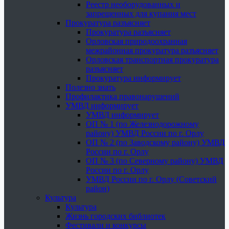
Реестр необорудованных и
запрещенных для купания мест
Прокуратура разъясняет
Прокуратура разъясняет
Орловская природоохранная
межрайонная прокуратура разъясняет
Орловская транспортная прокуратура
разъясняет
Прокуратура информирует
Полезно знать
Профилактика правонарушений
УМВД информирует
УМВД информирует
ОП № 1 (по Железнодорожному
району) УМВД России по г. Орлу
ОП № 2 (по Заводскому району) УМВД
России по г. Орлу
ОП № 3 (по Северному району) УМВД
России по г. Орлу
УМВД России по г. Орлу (Советский
район)
Культура
Культура
Жизнь городских библиотек
Фестивали и конкурсы