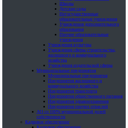
Школы
Детские сады
Негосударственные
образовательные учреждения
Учреждения дополнительного
образования
Прочие образовательные
учреждения
Учреждения культуры
Учреждения сферы строительства,
жилищного и коммунального
хозяйства
Учреждения издательской сферы
Муниципальные предприятия
Муниципальные предприятия
Предприятия жилищного и
коммунального хозяйства
Предприятия транспорта
Предприятия общественного питания
Предприятия здравоохранения
Предприятия прочих отраслей
АО со 100% муниципальной долей
собственности
Кадровое обеспечение
Кадровое обеспечение