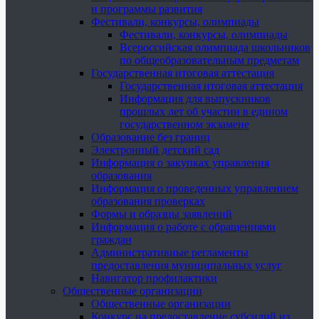
и программы развития
Фестивали, конкурсы, олимпиады
Фестивали, конкурсы, олимпиады
Всероссийская олимпиада школьников
по общеобразовательным предметам
Государственная итоговая аттестация
Государственная итоговая аттестация
Информация для выпускников
прошлых лет об участии в едином
государственном экзамене
Образование без границ
Электронный детский сад
Информация о закупках управления
образования
Информация о проведенных управлением
образования проверках
Формы и образцы заявлений
Информация о работе с обращениями
граждан
Административные регламенты
предоставления муниципальных услуг
Навигатор профилактики
Общественные организации
Общественные организации
Конкурс на предоставление субсидий из