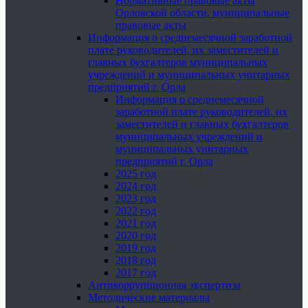
Нормативные правовые акты
Орловской области, муниципальные
правовые акты
Информация о среднемесячной заработной
плате руководителей, их заместителей и
главных бухгалтеров муниципальных
учреждений и муниципальных унитарных
предприятий г. Орла
Информация о среднемесячной
заработной плате руководителей, их
заместителей и главных бухгалтеров
муниципальных учреждений и
муниципальных унитарных
предприятий г. Орла
2025 год
2024 год
2023 год
2022 год
2021 год
2020 год
2019 год
2018 год
2017 год
Антикоррупционная экспертиза
Методические материалы