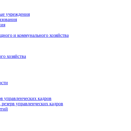
ные учреждения
азования
ния
щного и коммунального хозяйства
го хозяйства
ости
рв управленческих кадров
 резерв управленческих кадров
ятий