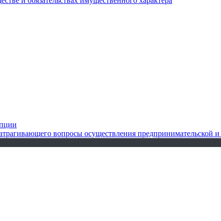
ществе и обязательствах имущественного характера
упции
 затрагивающего вопросы осуществления предпринимательской и