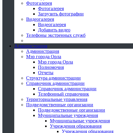
Фотогалерея
Фотогалерея
Загрузить фотографии
Видеогалерея
Видеогалерея
Добавить видео
Телефоны экстренных служб
Администрация
Администрация
Мэр города Орла
Мэр города Орла
Полномочия
Отчеты
Структура администрации
Справочник администрации
Справочник администрации
Телефонный справочник
Территориальные управления
Подведомственные организации
Подведомственные организации
Муниципальные учреждения
Муниципальные учреждения
Учреждения образования
Учреждения образования