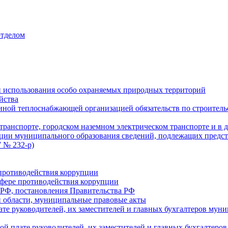
отделом
 использования особо охраняемых природных территорий
йства
ой теплоснабжающей организацией обязательств по строительс
ранспорте, городском наземном электрическом транспорте и в 
ции муниципального образования сведений, подлежащих предст
 № 232-р)
противодействия коррупции
фере противодействия коррупции
 РФ, постановления Правительства РФ
 области, муниципальные правовые акты
ате руководителей, их заместителей и главных бухгалтеров м
ой плате руководителей, их заместителей и главных бухгалте