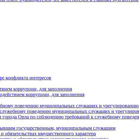
ре конфликта интересов
твием коррупции, для заполнения
одействием коррупции, для заполнения
ебному поведению муниципальных служащих и урегулированию 
 служебному поведению муниципальных служащих и урегулиро
 города Орла по соблюдению требований к служебному повед
с бывшим государственным, муниципальным служащим
е и обязательствах имущественного характера