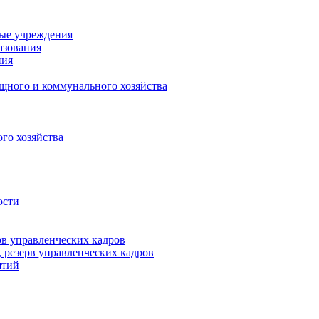
ные учреждения
азования
ния
щного и коммунального хозяйства
го хозяйства
ости
рв управленческих кадров
 резерв управленческих кадров
ятий