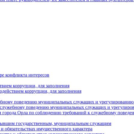
ре конфликта интересов
твием коррупции, для заполнения
одействием коррупции, для заполнения
ебному поведению муниципальных служащих и урегулированию 
 служебному поведению муниципальных служащих и урегулиро
 города Орла по соблюдению требований к служебному повед
с бывшим государственным, муниципальным служащим
е и обязательствах имущественного характера