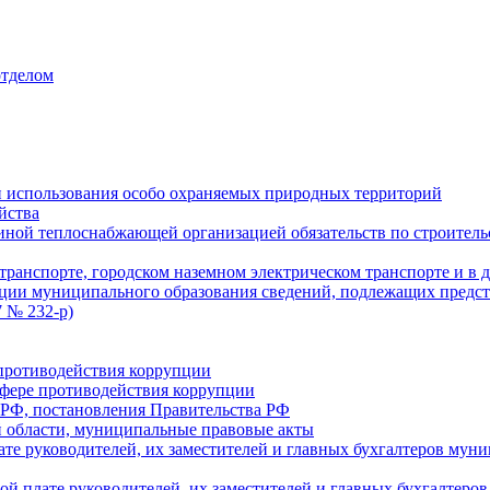
отделом
 использования особо охраняемых природных территорий
йства
ой теплоснабжающей организацией обязательств по строительс
ранспорте, городском наземном электрическом транспорте и в 
ции муниципального образования сведений, подлежащих предст
 № 232-р)
противодействия коррупции
фере противодействия коррупции
 РФ, постановления Правительства РФ
 области, муниципальные правовые акты
ате руководителей, их заместителей и главных бухгалтеров м
ой плате руководителей, их заместителей и главных бухгалте