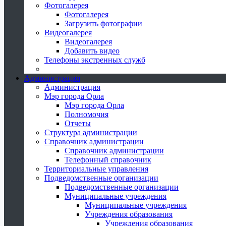
Фотогалерея
Фотогалерея
Загрузить фотографии
Видеогалерея
Видеогалерея
Добавить видео
Телефоны экстренных служб
Администрация
Администрация
Мэр города Орла
Мэр города Орла
Полномочия
Отчеты
Структура администрации
Справочник администрации
Справочник администрации
Телефонный справочник
Территориальные управления
Подведомственные организации
Подведомственные организации
Муниципальные учреждения
Муниципальные учреждения
Учреждения образования
Учреждения образования