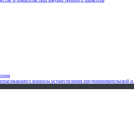
ществе и обязательствах имущественного характера
упции
 затрагивающего вопросы осуществления предпринимательской и