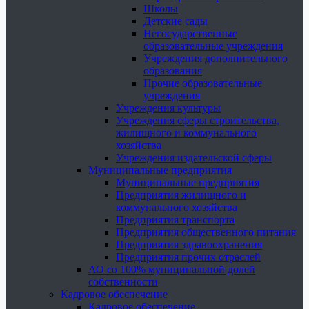
Школы
Детские сады
Негосударственные
образовательные учреждения
Учреждения дополнительного
образования
Прочие образовательные
учреждения
Учреждения культуры
Учреждения сферы строительства,
жилищного и коммунального
хозяйства
Учреждения издательской сферы
Муниципальные предприятия
Муниципальные предприятия
Предприятия жилищного и
коммунального хозяйства
Предприятия транспорта
Предприятия общественного питания
Предприятия здравоохранения
Предприятия прочих отраслей
АО со 100% муниципальной долей
собственности
Кадровое обеспечение
Кадровое обеспечение