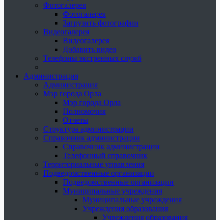
Фотогалерея
Фотогалерея
Загрузить фотографии
Видеогалерея
Видеогалерея
Добавить видео
Телефоны экстренных служб
Администрация
Администрация
Мэр города Орла
Мэр города Орла
Полномочия
Отчеты
Структура администрации
Справочник администрации
Справочник администрации
Телефонный справочник
Территориальные управления
Подведомственные организации
Подведомственные организации
Муниципальные учреждения
Муниципальные учреждения
Учреждения образования
Учреждения образования