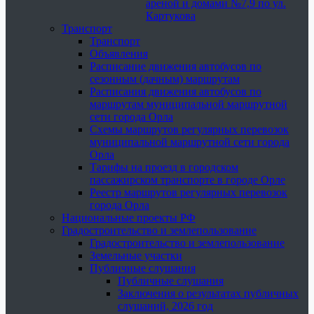
ареной и домами №7,9 по ул.
Картукова
Транспорт
Транспорт
Объявления
Расписание движения автобусов по
сезонным (дачным) маршрутам
Расписания движения автобусов по
маршрутам муниципальной маршрутной
сети города Орла
Схемы маршрутов регулярных перевозок
муниципальной маршрутной сети города
Орла
Тарифы на проезд в городском
пассажирском транспорте в городе Орле
Реестр маршрутов регулярных перевозок
города Орла
Национальные проекты РФ
Градостроительство и землепользование
Градостроительство и землепользование
Земельные участки
Публичные слушания
Публичные слушания
Заключения о результатах публичных
слушаний, 2026 год