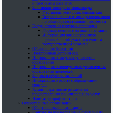
и программы развития
Фестивали, конкурсы, олимпиады
Фестивали, конкурсы, олимпиады
Всероссийская олимпиада школьников
по общеобразовательным предметам
Государственная итоговая аттестация
Государственная итоговая аттестация
Информация для выпускников
прошлых лет об участии в едином
государственном экзамене
Образование без границ
Электронный детский сад
Информация о закупках управления
образования
Информация о проведенных управлением
образования проверках
Формы и образцы заявлений
Информация о работе с обращениями
граждан
Административные регламенты
предоставления муниципальных услуг
Навигатор профилактики
Общественные организации
Общественные организации
Конкурс на предоставление субсидий из