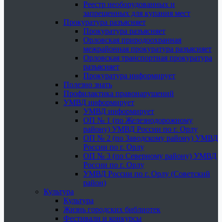
Реестр необорудованных и
запрещенных для купания мест
Прокуратура разъясняет
Прокуратура разъясняет
Орловская природоохранная
межрайонная прокуратура разъясняет
Орловская транспортная прокуратура
разъясняет
Прокуратура информирует
Полезно знать
Профилактика правонарушений
УМВД информирует
УМВД информирует
ОП № 1 (по Железнодорожному
району) УМВД России по г. Орлу
ОП № 2 (по Заводскому району) УМВД
России по г. Орлу
ОП № 3 (по Северному району) УМВД
России по г. Орлу
УМВД России по г. Орлу (Советский
район)
Культура
Культура
Жизнь городских библиотек
Фестивали и конкурсы