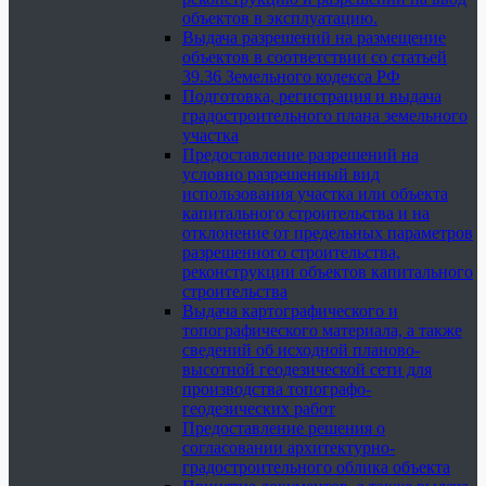
объектов в эксплуатацию.
Выдача разрешений на размещение
объектов в соответствии со статьей
39.36 Земельного кодекса РФ
Подготовка, регистрация и выдача
градостроительного плана земельного
участка
Предоставление разрешений на
условно разрешенный вид
использования участка или объекта
капитального строительства и на
отклонение от предельных параметров
разрешенного строительства,
реконструкции объектов капитального
строительства
Выдача картографического и
топографического материала, а также
сведений об исходной планово-
высотной геодезической сети для
производства топографо-
геодезических работ
Предоставление решения о
согласовании архитектурно-
градостроительного облика объекта