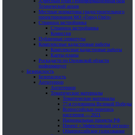
Адресный план Геоинформационная база
Технический архив
Местные нормативы градостроительного
проектирования МО «Город Орёл»
Страница застройщика
Страница застройщика
Комиссия
Публичные сервитуты
Комплексные кадастровые работы
Комплексные кадастровые работы
Карты-планы
Роскадастр по Орловской области
информирует
Безопасность
Безопасность
Антитеррор
Антитеррор
Тематические материалы
Тематические материалы
77-я годовщина Великой Победы
Всероссийская перепись
населения — 2021
Национальные проекты РФ
Проект «Эффективный регион»
Общероссийское голосование