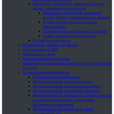
Вакантные должности, кадровый резерв,
резерв управленческих кадров
Вакантные должности, кадровый
резерв, резерв управленческих кадров
Руководители муниципальных
предприятий
Должности муниципальной службы
Резерв управленческих кадров
Результаты конкурсов
Полномочия, задачи и функции
Учрежденные СМИ
Партнерские связи
Информационные системы
Проверки, проведенные контрольно-ревизионным
отделом
Муниципальный контроль
Муниципальный контроль
Муниципальный лесной контроль
Муниципальный жилищный контроль
Муниципальный земельный контроль
Муниципальный контроль в области охраны
и использования особо охраняемых
природных территорий
Муниципальный контроль в сфере
благоустройства