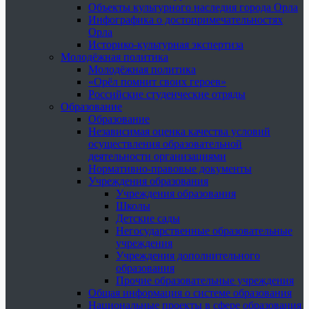
Объекты культурного наследия города Орла
Инфографика о достопримечательностях
Орла
Историко-культурная экспертиза
Молодёжная политика
Молодёжная политика
«Орёл помнит своих героев»
Российские студенческие отряды
Образование
Образование
Независимая оценка качества условий
осуществления образовательной
деятельности организациями
Нормативно-правовые документы
Учреждения образования
Учреждения образования
Школы
Детские сады
Негосударственные образовательные
учреждения
Учреждения дополнительного
образования
Прочие образовательные учреждения
Общая информация о системе образования
Национальные проекты в сфере образования