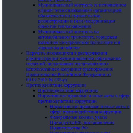
Муниципальный контроль за исполнением
единой теплоснабжающей организацией
обязательств по строительству,
реконструкции и (или) модернизации
объектов теплоснабжения
Муниципальный контроль на
автомобильном транспорте, городском
наземном электрическом транспорте и в
дорожном хозяйстве
Перечень находящихся в распоряжении
администрации муниципального образования
сведений, подлежащих представлению с
использованием координат (распоряжение
Правительства Российской Федерации от
09.02.2017 № 232-р)
Противодействие коррупции
Противодействие коррупции
Нормативные правовые и иные акты в сфере
противодействия коррупции
Нормативные правовые и иные акты в
сфере противодействия коррупции
Федеральные законы, указы
Президента РФ, постановления
Правительства РФ