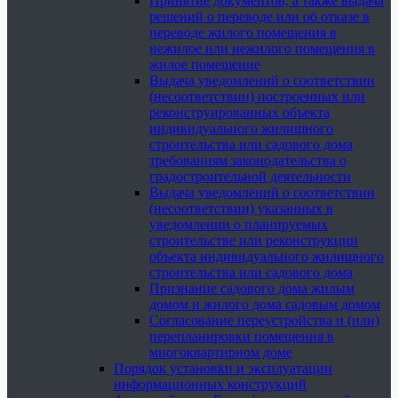
Принятие документов, а также выдача
решений о переводе или об отказе в
переводе жилого помещения в
нежилое или нежилого помещения в
жилое помещение
Выдача уведомлений о соответствии
(несоответствии) построенных или
реконструированных объекта
индивидуального жилищного
строительства или садового дома
требованиям законодательства о
градостроительной деятельности
Выдача уведомлений о соответствии
(несоответствии) указанных в
уведомлении о планируемых
строительстве или реконструкции
объекта индивидуального жилищного
строительства или садового дома
Признание садового дома жилым
домом и жилого дома садовым домом
Согласование переустройства и (или)
перепланировки помещения в
многоквартирном доме
Порядок установки и эксплуатации
информационных конструкций