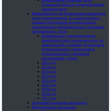
Нормативные правовые акты
Орловской области, муниципальные
правовые акты
Информация о среднемесячной заработной
плате руководителей, их заместителей и
главных бухгалтеров муниципальных
учреждений и муниципальных унитарных
предприятий г. Орла
Информация о среднемесячной
заработной плате руководителей, их
заместителей и главных бухгалтеров
муниципальных учреждений и
муниципальных унитарных
предприятий г. Орла
2025 год
2024 год
2023 год
2022 год
2021 год
2020 год
2019 год
2018 год
2017 год
Антикоррупционная экспертиза
Методические материалы