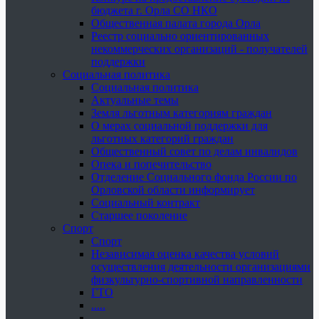
бюджета г. Орла СО НКО
Общественная палата города Орла
Реестр социально ориентированных
некоммерческих организаций - получателей
поддержки
Социальная политика
Социальная политика
Актуальные темы
Земля льготным категориям граждан
О мерах социальной поддержки для
льготных категорий граждан
Общественный совет по делам инвалидов
Опека и попечительство
Отделение Социального фонда России по
Орловской области информирует
Социальный контракт
Старшее поколение
Спорт
Спорт
Независимая оценка качества условий
осуществления деятельности организациями
физкультурно-спортивной направленности
ГТО
.....
......