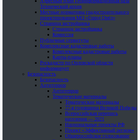
Адресный план Геоинформационная база
Технический архив
Местные нормативы градостроительного
проектирования МО «Город Орёл»
Страница застройщика
Страница застройщика
Комиссия
Публичные сервитуты
Комплексные кадастровые работы
Комплексные кадастровые работы
Карты-планы
Роскадастр по Орловской области
информирует
Безопасность
Безопасность
Антитеррор
Антитеррор
Тематические материалы
Тематические материалы
77-я годовщина Великой Победы
Всероссийская перепись
населения — 2021
Национальные проекты РФ
Проект «Эффективный регион»
Общероссийское голосование