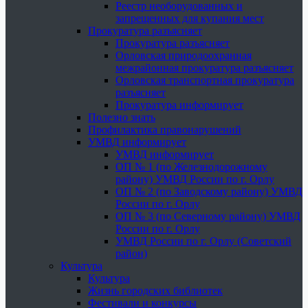
Реестр необорудованных и
запрещенных для купания мест
Прокуратура разъясняет
Прокуратура разъясняет
Орловская природоохранная
межрайонная прокуратура разъясняет
Орловская транспортная прокуратура
разъясняет
Прокуратура информирует
Полезно знать
Профилактика правонарушений
УМВД информирует
УМВД информирует
ОП № 1 (по Железнодорожному
району) УМВД России по г. Орлу
ОП № 2 (по Заводскому району) УМВД
России по г. Орлу
ОП № 3 (по Северному району) УМВД
России по г. Орлу
УМВД России по г. Орлу (Советский
район)
Культура
Культура
Жизнь городских библиотек
Фестивали и конкурсы