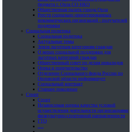
бюджета г. Орла СО НКО
Общественная палата города Орла
Реестр социально ориентированных
некоммерческих организаций - получателей
поддержки
Социальная политика
Социальная политика
Актуальные темы
Земля льготным категориям граждан
О мерах социальной поддержки для
льготных категорий граждан
Общественный совет по делам инвалидов
Опека и попечительство
Отделение Социального фонда России по
Орловской области информирует
Социальный контракт
Старшее поколение
Спорт
Спорт
Независимая оценка качества условий
осуществления деятельности организациями
физкультурно-спортивной направленности
ГТО
.....
......