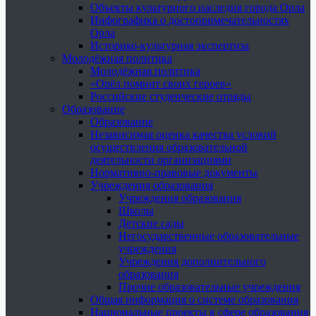
Объекты культурного наследия города Орла
Инфографика о достопримечательностях
Орла
Историко-культурная экспертиза
Молодёжная политика
Молодёжная политика
«Орёл помнит своих героев»
Российские студенческие отряды
Образование
Образование
Независимая оценка качества условий
осуществления образовательной
деятельности организациями
Нормативно-правовые документы
Учреждения образования
Учреждения образования
Школы
Детские сады
Негосударственные образовательные
учреждения
Учреждения дополнительного
образования
Прочие образовательные учреждения
Общая информация о системе образования
Национальные проекты в сфере образования