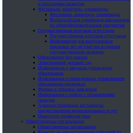
и программы развития
Фестивали, конкурсы, олимпиады
Фестивали, конкурсы, олимпиады
Всероссийская олимпиада школьников
по общеобразовательным предметам
Государственная итоговая аттестация
Государственная итоговая аттестация
Информация для выпускников
прошлых лет об участии в едином
государственном экзамене
Образование без границ
Электронный детский сад
Информация о закупках управления
образования
Информация о проведенных управлением
образования проверках
Формы и образцы заявлений
Информация о работе с обращениями
граждан
Административные регламенты
предоставления муниципальных услуг
Навигатор профилактики
Общественные организации
Общественные организации
Конкурс на предоставление субсидий из