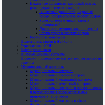
Вакантные должности, кадровый резерв,
резерв управленческих кадров
Вакантные должности, кадровый
резерв, резерв управленческих кадров
Руководители муниципальных
предприятий
Должности муниципальной службы
Резерв управленческих кадров
Результаты конкурсов
Полномочия, задачи и функции
Учрежденные СМИ
Партнерские связи
Информационные системы
Проверки, проведенные контрольно-ревизионным
отделом
Муниципальный контроль
Муниципальный контроль
Муниципальный лесной контроль
Муниципальный жилищный контроль
Муниципальный земельный контроль
Муниципальный контроль в области охраны
и использования особо охраняемых
природных территорий
Муниципальный контроль в сфере
благоустройства