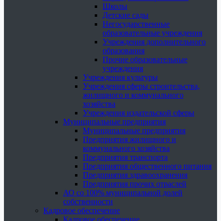
Школы
Детские сады
Негосударственные
образовательные учреждения
Учреждения дополнительного
образования
Прочие образовательные
учреждения
Учреждения культуры
Учреждения сферы строительства,
жилищного и коммунального
хозяйства
Учреждения издательской сферы
Муниципальные предприятия
Муниципальные предприятия
Предприятия жилищного и
коммунального хозяйства
Предприятия транспорта
Предприятия общественного питания
Предприятия здравоохранения
Предприятия прочих отраслей
АО со 100% муниципальной долей
собственности
Кадровое обеспечение
Кадровое обеспечение