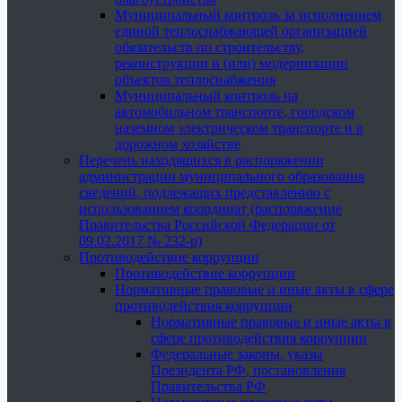
Муниципальный контроль за исполнением
единой теплоснабжающей организацией
обязательств по строительству,
реконструкции и (или) модернизации
объектов теплоснабжения
Муниципальный контроль на
автомобильном транспорте, городском
наземном электрическом транспорте и в
дорожном хозяйстве
Перечень находящихся в распоряжении
администрации муниципального образования
сведений, подлежащих представлению с
использованием координат (распоряжение
Правительства Российской Федерации от
09.02.2017 № 232-р)
Противодействие коррупции
Противодействие коррупции
Нормативные правовые и иные акты в сфере
противодействия коррупции
Нормативные правовые и иные акты в
сфере противодействия коррупции
Федеральные законы, указы
Президента РФ, постановления
Правительства РФ