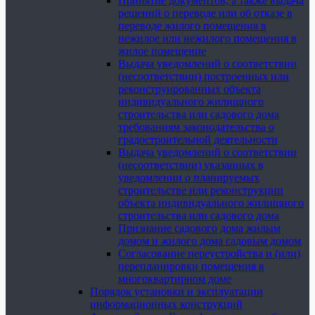
Принятие документов, а также выдача
решений о переводе или об отказе в
переводе жилого помещения в
нежилое или нежилого помещения в
жилое помещение
Выдача уведомлений о соответствии
(несоответствии) построенных или
реконструированных объекта
индивидуального жилищного
строительства или садового дома
требованиям законодательства о
градостроительной деятельности
Выдача уведомлений о соответствии
(несоответствии) указанных в
уведомлении о планируемых
строительстве или реконструкции
объекта индивидуального жилищного
строительства или садового дома
Признание садового дома жилым
домом и жилого дома садовым домом
Согласование переустройства и (или)
перепланировки помещения в
многоквартирном доме
Порядок установки и эксплуатации
информационных конструкций