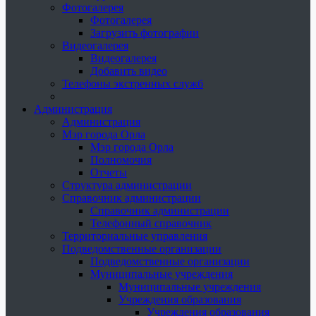
Фотогалерея
Фотогалерея
Загрузить фотографии
Видеогалерея
Видеогалерея
Добавить видео
Телефоны экстренных служб
Администрация
Администрация
Мэр города Орла
Мэр города Орла
Полномочия
Отчеты
Структура администрации
Справочник администрации
Справочник администрации
Телефонный справочник
Территориальные управления
Подведомственные организации
Подведомственные организации
Муниципальные учреждения
Муниципальные учреждения
Учреждения образования
Учреждения образования