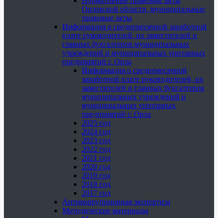
Нормативные правовые акты
Орловской области, муниципальные
правовые акты
Информация о среднемесячной заработной
плате руководителей, их заместителей и
главных бухгалтеров муниципальных
учреждений и муниципальных унитарных
предприятий г. Орла
Информация о среднемесячной
заработной плате руководителей, их
заместителей и главных бухгалтеров
муниципальных учреждений и
муниципальных унитарных
предприятий г. Орла
2025 год
2024 год
2023 год
2022 год
2021 год
2020 год
2019 год
2018 год
2017 год
Антикоррупционная экспертиза
Методические материалы