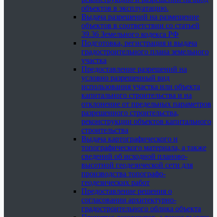
объектов в эксплуатацию.
Выдача разрешений на размещение
объектов в соответствии со статьей
39.36 Земельного кодекса РФ
Подготовка, регистрация и выдача
градостроительного плана земельного
участка
Предоставление разрешений на
условно разрешенный вид
использования участка или объекта
капитального строительства и на
отклонение от предельных параметров
разрешенного строительства,
реконструкции объектов капитального
строительства
Выдача картографического и
топографического материала, а также
сведений об исходной планово-
высотной геодезической сети для
производства топографо-
геодезических работ
Предоставление решения о
согласовании архитектурно-
градостроительного облика объекта