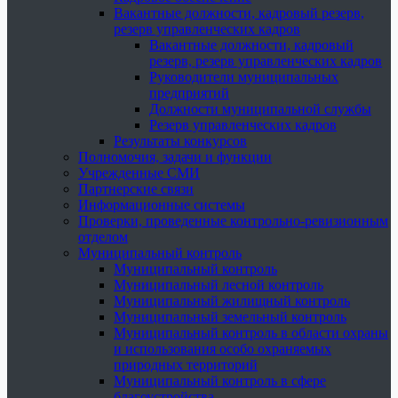
Вакантные должности, кадровый резерв,
резерв управленческих кадров
Вакантные должности, кадровый
резерв, резерв управленческих кадров
Руководители муниципальных
предприятий
Должности муниципальной службы
Резерв управленческих кадров
Результаты конкурсов
Полномочия, задачи и функции
Учрежденные СМИ
Партнерские связи
Информационные системы
Проверки, проведенные контрольно-ревизионным
отделом
Муниципальный контроль
Муниципальный контроль
Муниципальный лесной контроль
Муниципальный жилищный контроль
Муниципальный земельный контроль
Муниципальный контроль в области охраны
и использования особо охраняемых
природных территорий
Муниципальный контроль в сфере
благоустройства