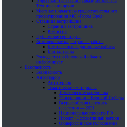
Адресный план Геоинформационная база
Технический архив
Местные нормативы градостроительного
проектирования МО «Город Орёл»
Страница застройщика
Страница застройщика
Комиссия
Публичные сервитуты
Комплексные кадастровые работы
Комплексные кадастровые работы
Карты-планы
Роскадастр по Орловской области
информирует
Безопасность
Безопасность
Антитеррор
Антитеррор
Тематические материалы
Тематические материалы
77-я годовщина Великой Победы
Всероссийская перепись
населения — 2021
Национальные проекты РФ
Проект «Эффективный регион»
Общероссийское голосование