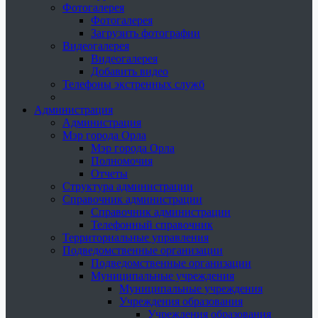
Фотогалерея
Фотогалерея
Загрузить фотографии
Видеогалерея
Видеогалерея
Добавить видео
Телефоны экстренных служб
Администрация
Администрация
Мэр города Орла
Мэр города Орла
Полномочия
Отчеты
Структура администрации
Справочник администрации
Справочник администрации
Телефонный справочник
Территориальные управления
Подведомственные организации
Подведомственные организации
Муниципальные учреждения
Муниципальные учреждения
Учреждения образования
Учреждения образования