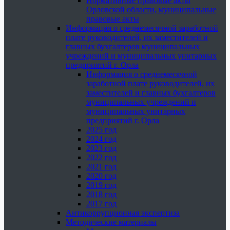
Нормативные правовые акты
Орловской области, муниципальные
правовые акты
Информация о среднемесячной заработной
плате руководителей, их заместителей и
главных бухгалтеров муниципальных
учреждений и муниципальных унитарных
предприятий г. Орла
Информация о среднемесячной
заработной плате руководителей, их
заместителей и главных бухгалтеров
муниципальных учреждений и
муниципальных унитарных
предприятий г. Орла
2025 год
2024 год
2023 год
2022 год
2021 год
2020 год
2019 год
2018 год
2017 год
Антикоррупционная экспертиза
Методические материалы