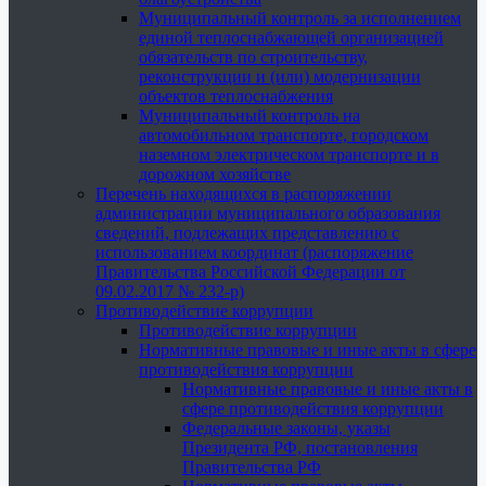
Муниципальный контроль за исполнением
единой теплоснабжающей организацией
обязательств по строительству,
реконструкции и (или) модернизации
объектов теплоснабжения
Муниципальный контроль на
автомобильном транспорте, городском
наземном электрическом транспорте и в
дорожном хозяйстве
Перечень находящихся в распоряжении
администрации муниципального образования
сведений, подлежащих представлению с
использованием координат (распоряжение
Правительства Российской Федерации от
09.02.2017 № 232-р)
Противодействие коррупции
Противодействие коррупции
Нормативные правовые и иные акты в сфере
противодействия коррупции
Нормативные правовые и иные акты в
сфере противодействия коррупции
Федеральные законы, указы
Президента РФ, постановления
Правительства РФ