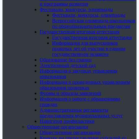
и программы развития
Фестивали, конкурсы, олимпиады
Фестивали, конкурсы, олимпиады
Всероссийская олимпиада школьников
по общеобразовательным предметам
Государственная итоговая аттестация
Государственная итоговая аттестация
Информация для выпускников
прошлых лет об участии в едином
государственном экзамене
Образование без границ
Электронный детский сад
Информация о закупках управления
образования
Информация о проведенных управлением
образования проверках
Формы и образцы заявлений
Информация о работе с обращениями
граждан
Административные регламенты
предоставления муниципальных услуг
Навигатор профилактики
Общественные организации
Общественные организации
Конкурс на предоставление субсидий из