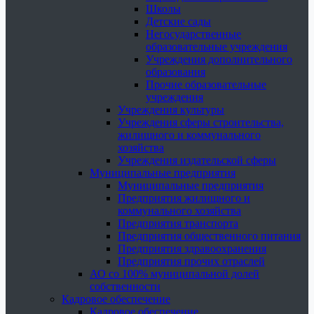
Школы
Детские сады
Негосударственные
образовательные учреждения
Учреждения дополнительного
образования
Прочие образовательные
учреждения
Учреждения культуры
Учреждения сферы строительства,
жилищного и коммунального
хозяйства
Учреждения издательской сферы
Муниципальные предприятия
Муниципальные предприятия
Предприятия жилищного и
коммунального хозяйства
Предприятия транспорта
Предприятия общественного питания
Предприятия здравоохранения
Предприятия прочих отраслей
АО со 100% муниципальной долей
собственности
Кадровое обеспечение
Кадровое обеспечение