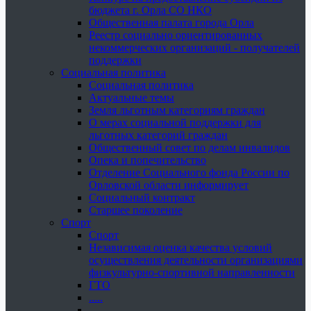
бюджета г. Орла СО НКО
Общественная палата города Орла
Реестр социально ориентированных
некоммерческих организаций - получателей
поддержки
Социальная политика
Социальная политика
Актуальные темы
Земля льготным категориям граждан
О мерах социальной поддержки для
льготных категорий граждан
Общественный совет по делам инвалидов
Опека и попечительство
Отделение Социального фонда России по
Орловской области информирует
Социальный контракт
Старшее поколение
Спорт
Спорт
Независимая оценка качества условий
осуществления деятельности организациями
физкультурно-спортивной направленности
ГТО
.....
......