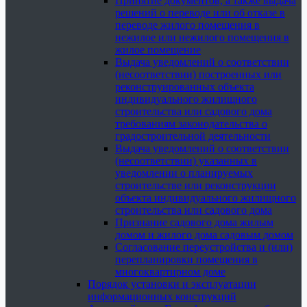
Принятие документов, а также выдача
решений о переводе или об отказе в
переводе жилого помещения в
нежилое или нежилого помещения в
жилое помещение
Выдача уведомлений о соответствии
(несоответствии) построенных или
реконструированных объекта
индивидуального жилищного
строительства или садового дома
требованиям законодательства о
градостроительной деятельности
Выдача уведомлений о соответствии
(несоответствии) указанных в
уведомлении о планируемых
строительстве или реконструкции
объекта индивидуального жилищного
строительства или садового дома
Признание садового дома жилым
домом и жилого дома садовым домом
Согласование переустройства и (или)
перепланировки помещения в
многоквартирном доме
Порядок установки и эксплуатации
информационных конструкций