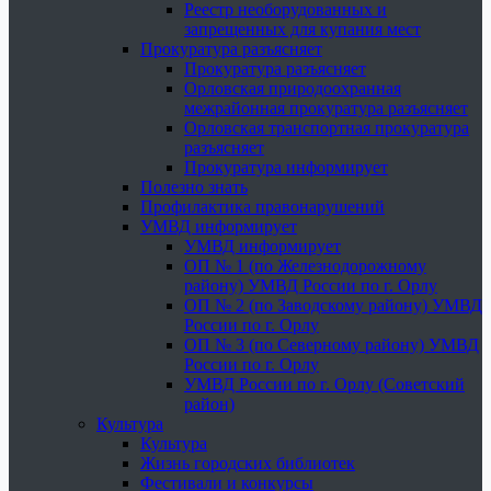
Реестр необорудованных и
запрещенных для купания мест
Прокуратура разъясняет
Прокуратура разъясняет
Орловская природоохранная
межрайонная прокуратура разъясняет
Орловская транспортная прокуратура
разъясняет
Прокуратура информирует
Полезно знать
Профилактика правонарушений
УМВД информирует
УМВД информирует
ОП № 1 (по Железнодорожному
району) УМВД России по г. Орлу
ОП № 2 (по Заводскому району) УМВД
России по г. Орлу
ОП № 3 (по Северному району) УМВД
России по г. Орлу
УМВД России по г. Орлу (Советский
район)
Культура
Культура
Жизнь городских библиотек
Фестивали и конкурсы