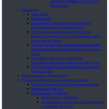
ареной и домами №7,9 по ул.
Картукова
Транспорт
Транспорт
Объявления
Расписание движения автобусов по
сезонным (дачным) маршрутам
Расписания движения автобусов по
маршрутам муниципальной маршрутной
сети города Орла
Схемы маршрутов регулярных перевозок
муниципальной маршрутной сети города
Орла
Тарифы на проезд в городском
пассажирском транспорте в городе Орле
Реестр маршрутов регулярных перевозок
города Орла
Национальные проекты РФ
Градостроительство и землепользование
Градостроительство и землепользование
Земельные участки
Публичные слушания
Публичные слушания
Заключения о результатах публичных
слушаний, 2026 год