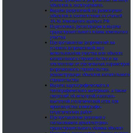
объектов в эксплуатацию.
Выдача разрешений на размещение
объектов в соответствии со статьей
39.36 Земельного кодекса РФ
Подготовка, регистрация и выдача
градостроительного плана земельного
участка
Предоставление разрешений на
условно разрешенный вид
использования участка или объекта
капитального строительства и на
отклонение от предельных параметров
разрешенного строительства,
реконструкции объектов капитального
строительства
Выдача картографического и
топографического материала, а также
сведений об исходной планово-
высотной геодезической сети для
производства топографо-
геодезических работ
Предоставление решения о
согласовании архитектурно-
градостроительного облика объекта