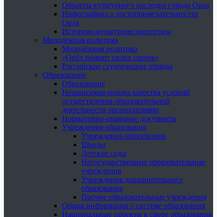
Объекты культурного наследия города Орла
Инфографика о достопримечательностях
Орла
Историко-культурная экспертиза
Молодёжная политика
Молодёжная политика
«Орёл помнит своих героев»
Российские студенческие отряды
Образование
Образование
Независимая оценка качества условий
осуществления образовательной
деятельности организациями
Нормативно-правовые документы
Учреждения образования
Учреждения образования
Школы
Детские сады
Негосударственные образовательные
учреждения
Учреждения дополнительного
образования
Прочие образовательные учреждения
Общая информация о системе образования
Национальные проекты в сфере образования