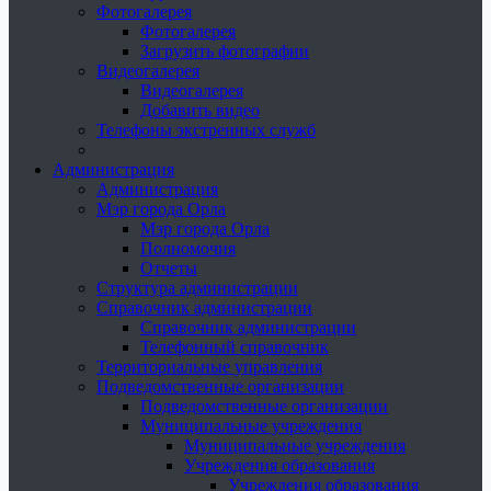
Фотогалерея
Фотогалерея
Загрузить фотографии
Видеогалерея
Видеогалерея
Добавить видео
Телефоны экстренных служб
Администрация
Администрация
Мэр города Орла
Мэр города Орла
Полномочия
Отчеты
Структура администрации
Справочник администрации
Справочник администрации
Телефонный справочник
Территориальные управления
Подведомственные организации
Подведомственные организации
Муниципальные учреждения
Муниципальные учреждения
Учреждения образования
Учреждения образования