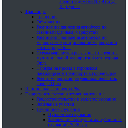
ареной и домами №7,9 по ул.
Картукова
Транспорт
Транспорт
Объявления
Расписание движения автобусов по
сезонным (дачным) маршрутам
Расписания движения автобусов по
маршрутам муниципальной маршрутной
сети города Орла
Схемы маршрутов регулярных перевозок
муниципальной маршрутной сети города
Орла
Тарифы на проезд в городском
пассажирском транспорте в городе Орле
Реестр маршрутов регулярных перевозок
города Орла
Национальные проекты РФ
Градостроительство и землепользование
Градостроительство и землепользование
Земельные участки
Публичные слушания
Публичные слушания
Заключения о результатах публичных
слушаний, 2026 год