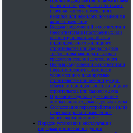
Принятие документов, а также выдача
решений о переводе или об отказе в
переводе жилого помещения в
нежилое или нежилого помещения в
жилое помещение
Выдача уведомлений о соответствии
(несоответствии) построенных или
реконструированных объекта
индивидуального жилищного
строительства или садового дома
требованиям законодательства о
градостроительной деятельности
Выдача уведомлений о соответствии
(несоответствии) указанных в
уведомлении о планируемых
строительстве или реконструкции
объекта индивидуального жилищного
строительства или садового дома
Признание садового дома жилым
домом и жилого дома садовым домом
Согласование переустройства и (или)
перепланировки помещения в
многоквартирном доме
Порядок установки и эксплуатации
информационных конструкций