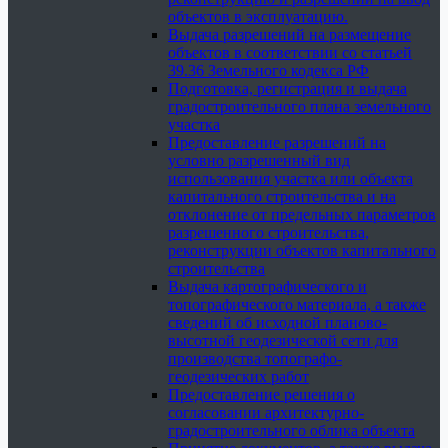
объектов в эксплуатацию.
Выдача разрешений на размещение
объектов в соответствии со статьей
39.36 Земельного кодекса РФ
Подготовка, регистрация и выдача
градостроительного плана земельного
участка
Предоставление разрешений на
условно разрешенный вид
использования участка или объекта
капитального строительства и на
отклонение от предельных параметров
разрешенного строительства,
реконструкции объектов капитального
строительства
Выдача картографического и
топографического материала, а также
сведений об исходной планово-
высотной геодезической сети для
производства топографо-
геодезических работ
Предоставление решения о
согласовании архитектурно-
градостроительного облика объекта