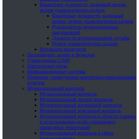
Вакантные должности, кадровый резерв,
резерв управленческих кадров
Вакантные должности, кадровый
резерв, резерв управленческих кадров
Руководители муниципальных
предприятий
Должности муниципальной службы
Резерв управленческих кадров
Результаты конкурсов
Полномочия, задачи и функции
Учрежденные СМИ
Партнерские связи
Информационные системы
Проверки, проведенные контрольно-ревизионным
отделом
Муниципальный контроль
Муниципальный контроль
Муниципальный лесной контроль
Муниципальный жилищный контроль
Муниципальный земельный контроль
Муниципальный контроль в области охраны
и использования особо охраняемых
природных территорий
Муниципальный контроль в сфере
благоустройства