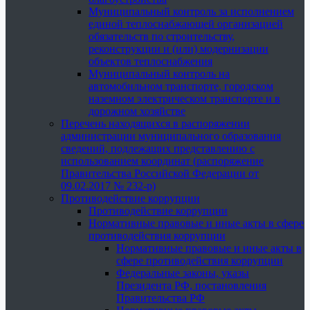
Муниципальный контроль за исполнением
единой теплоснабжающей организацией
обязательств по строительству,
реконструкции и (или) модернизации
объектов теплоснабжения
Муниципальный контроль на
автомобильном транспорте, городском
наземном электрическом транспорте и в
дорожном хозяйстве
Перечень находящихся в распоряжении
администрации муниципального образования
сведений, подлежащих представлению с
использованием координат (распоряжение
Правительства Российской Федерации от
09.02.2017 № 232-р)
Противодействие коррупции
Противодействие коррупции
Нормативные правовые и иные акты в сфере
противодействия коррупции
Нормативные правовые и иные акты в
сфере противодействия коррупции
Федеральные законы, указы
Президента РФ, постановления
Правительства РФ