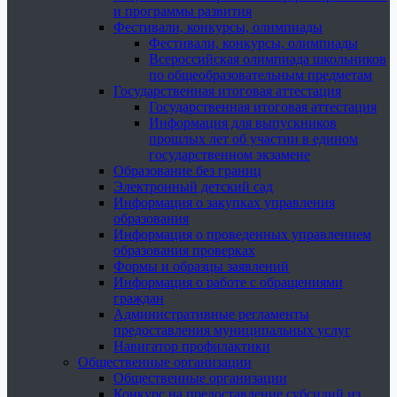
и программы развития
Фестивали, конкурсы, олимпиады
Фестивали, конкурсы, олимпиады
Всероссийская олимпиада школьников
по общеобразовательным предметам
Государственная итоговая аттестация
Государственная итоговая аттестация
Информация для выпускников
прошлых лет об участии в едином
государственном экзамене
Образование без границ
Электронный детский сад
Информация о закупках управления
образования
Информация о проведенных управлением
образования проверках
Формы и образцы заявлений
Информация о работе с обращениями
граждан
Административные регламенты
предоставления муниципальных услуг
Навигатор профилактики
Общественные организации
Общественные организации
Конкурс на предоставление субсидий из