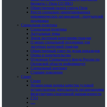
бюджета г. Орла СО НКО
Общественная палата города Орла
Реестр социально ориентированных
некоммерческих организаций - получателей
поддержки
Социальная политика
Социальная политика
Актуальные темы
Земля льготным категориям граждан
О мерах социальной поддержки для
льготных категорий граждан
Общественный совет по делам инвалидов
Опека и попечительство
Отделение Социального фонда России по
Орловской области информирует
Социальный контракт
Старшее поколение
Спорт
Спорт
Независимая оценка качества условий
осуществления деятельности организациями
физкультурно-спортивной направленности
ГТО
.....
......