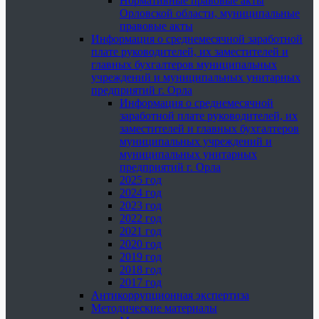
Нормативные правовые акты
Орловской области, муниципальные
правовые акты
Информация о среднемесячной заработной
плате руководителей, их заместителей и
главных бухгалтеров муниципальных
учреждений и муниципальных унитарных
предприятий г. Орла
Информация о среднемесячной
заработной плате руководителей, их
заместителей и главных бухгалтеров
муниципальных учреждений и
муниципальных унитарных
предприятий г. Орла
2025 год
2024 год
2023 год
2022 год
2021 год
2020 год
2019 год
2018 год
2017 год
Антикоррупционная экспертиза
Методические материалы