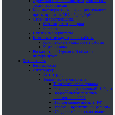
Адресный план Геоинформационная база
Технический архив
Местные нормативы градостроительного
проектирования МО «Город Орёл»
Страница застройщика
Страница застройщика
Комиссия
Публичные сервитуты
Комплексные кадастровые работы
Комплексные кадастровые работы
Карты-планы
Роскадастр по Орловской области
информирует
Безопасность
Безопасность
Антитеррор
Антитеррор
Тематические материалы
Тематические материалы
77-я годовщина Великой Победы
Всероссийская перепись
населения — 2021
Национальные проекты РФ
Проект «Эффективный регион»
Общероссийское голосование