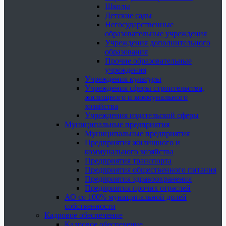
Школы
Детские сады
Негосударственные
образовательные учреждения
Учреждения дополнительного
образования
Прочие образовательные
учреждения
Учреждения культуры
Учреждения сферы строительства,
жилищного и коммунального
хозяйства
Учреждения издательской сферы
Муниципальные предприятия
Муниципальные предприятия
Предприятия жилищного и
коммунального хозяйства
Предприятия транспорта
Предприятия общественного питания
Предприятия здравоохранения
Предприятия прочих отраслей
АО со 100% муниципальной долей
собственности
Кадровое обеспечение
Кадровое обеспечение