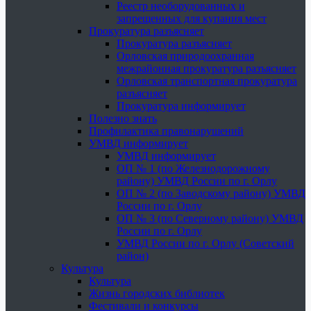
Реестр необорудованных и
запрещенных для купания мест
Прокуратура разъясняет
Прокуратура разъясняет
Орловская природоохранная
межрайонная прокуратура разъясняет
Орловская транспортная прокуратура
разъясняет
Прокуратура информирует
Полезно знать
Профилактика правонарушений
УМВД информирует
УМВД информирует
ОП № 1 (по Железнодорожному
району) УМВД России по г. Орлу
ОП № 2 (по Заводскому району) УМВД
России по г. Орлу
ОП № 3 (по Северному району) УМВД
России по г. Орлу
УМВД России по г. Орлу (Советский
район)
Культура
Культура
Жизнь городских библиотек
Фестивали и конкурсы