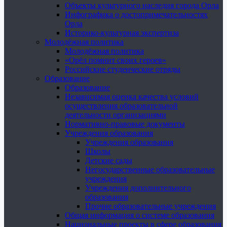
Объекты культурного наследия города Орла
Инфографика о достопримечательностях
Орла
Историко-культурная экспертиза
Молодёжная политика
Молодёжная политика
«Орёл помнит своих героев»
Российские студенческие отряды
Образование
Образование
Независимая оценка качества условий
осуществления образовательной
деятельности организациями
Нормативно-правовые документы
Учреждения образования
Учреждения образования
Школы
Детские сады
Негосударственные образовательные
учреждения
Учреждения дополнительного
образования
Прочие образовательные учреждения
Общая информация о системе образования
Национальные проекты в сфере образования