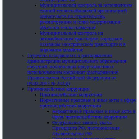
Муниципальный контроль за исполнением
единой теплоснабжающей организацией
обязательств по строительству,
реконструкции и (или) модернизации
объектов теплоснабжения
Муниципальный контроль на
автомобильном транспорте, городском
наземном электрическом транспорте и в
дорожном хозяйстве
Перечень находящихся в распоряжении
администрации муниципального образования
сведений, подлежащих представлению с
использованием координат (распоряжение
Правительства Российской Федерации от
09.02.2017 № 232-р)
Противодействие коррупции
Противодействие коррупции
Нормативные правовые и иные акты в сфере
противодействия коррупции
Нормативные правовые и иные акты в
сфере противодействия коррупции
Федеральные законы, указы
Президента РФ, постановления
Правительства РФ