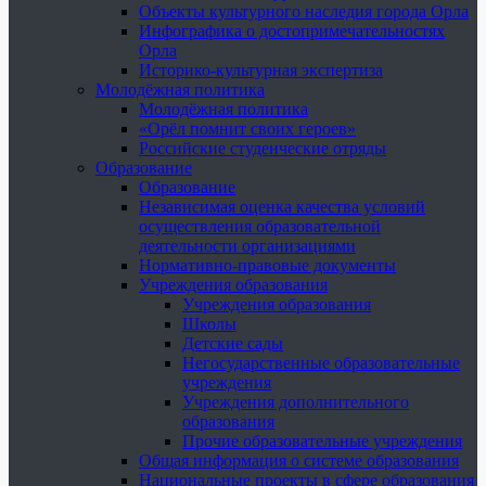
Объекты культурного наследия города Орла
Инфографика о достопримечательностях
Орла
Историко-культурная экспертиза
Молодёжная политика
Молодёжная политика
«Орёл помнит своих героев»
Российские студенческие отряды
Образование
Образование
Независимая оценка качества условий
осуществления образовательной
деятельности организациями
Нормативно-правовые документы
Учреждения образования
Учреждения образования
Школы
Детские сады
Негосударственные образовательные
учреждения
Учреждения дополнительного
образования
Прочие образовательные учреждения
Общая информация о системе образования
Национальные проекты в сфере образования