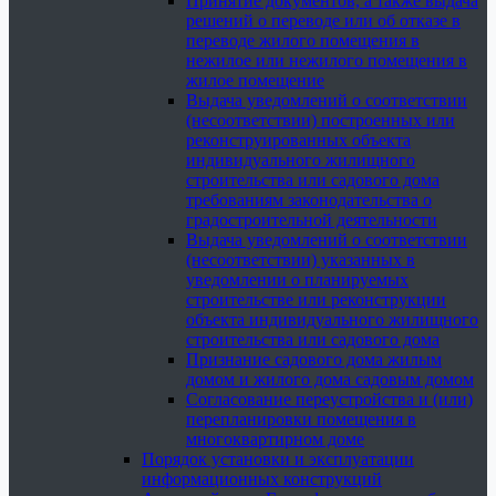
Принятие документов, а также выдача
решений о переводе или об отказе в
переводе жилого помещения в
нежилое или нежилого помещения в
жилое помещение
Выдача уведомлений о соответствии
(несоответствии) построенных или
реконструированных объекта
индивидуального жилищного
строительства или садового дома
требованиям законодательства о
градостроительной деятельности
Выдача уведомлений о соответствии
(несоответствии) указанных в
уведомлении о планируемых
строительстве или реконструкции
объекта индивидуального жилищного
строительства или садового дома
Признание садового дома жилым
домом и жилого дома садовым домом
Согласование переустройства и (или)
перепланировки помещения в
многоквартирном доме
Порядок установки и эксплуатации
информационных конструкций