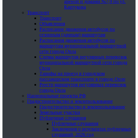
ареной и домами №7,9 по ул.
Картукова
Транспорт
Транспорт
Объявления
Расписание движения автобусов по
сезонным (дачным) маршрутам
Расписания движения автобусов по
маршрутам муниципальной маршрутной
сети города Орла
Схемы маршрутов регулярных перевозок
муниципальной маршрутной сети города
Орла
Тарифы на проезд в городском
пассажирском транспорте в городе Орле
Реестр маршрутов регулярных перевозок
города Орла
Национальные проекты РФ
Градостроительство и землепользование
Градостроительство и землепользование
Земельные участки
Публичные слушания
Публичные слушания
Заключения о результатах публичных
слушаний, 2026 год