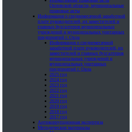
Нормативные правовые акты
Орловской области, муниципальные
правовые акты
Информация о среднемесячной заработной
плате руководителей, их заместителей и
главных бухгалтеров муниципальных
учреждений и муниципальных унитарных
предприятий г. Орла
Информация о среднемесячной
заработной плате руководителей, их
заместителей и главных бухгалтеров
муниципальных учреждений и
муниципальных унитарных
предприятий г. Орла
2025 год
2024 год
2023 год
2022 год
2021 год
2020 год
2019 год
2018 год
2017 год
Антикоррупционная экспертиза
Методические материалы