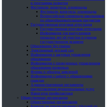
и программы развития
Фестивали, конкурсы, олимпиады
Фестивали, конкурсы, олимпиады
Всероссийская олимпиада школьников
по общеобразовательным предметам
Государственная итоговая аттестация
Государственная итоговая аттестация
Информация для выпускников
прошлых лет об участии в едином
государственном экзамене
Образование без границ
Электронный детский сад
Информация о закупках управления
образования
Информация о проведенных управлением
образования проверках
Формы и образцы заявлений
Информация о работе с обращениями
граждан
Административные регламенты
предоставления муниципальных услуг
Навигатор профилактики
Общественные организации
Общественные организации
Конкурс на предоставление субсидий из