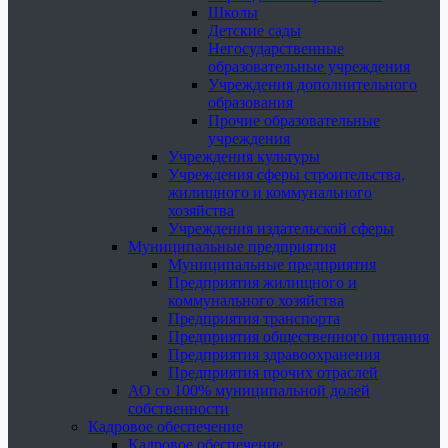
Школы
Детские сады
Негосударственные
образовательные учреждения
Учреждения дополнительного
образования
Прочие образовательные
учреждения
Учреждения культуры
Учреждения сферы строительства,
жилищного и коммунального
хозяйства
Учреждения издательской сферы
Муниципальные предприятия
Муниципальные предприятия
Предприятия жилищного и
коммунального хозяйства
Предприятия транспорта
Предприятия общественного питания
Предприятия здравоохранения
Предприятия прочих отраслей
АО со 100% муниципальной долей
собственности
Кадровое обеспечение
Кадровое обеспечение