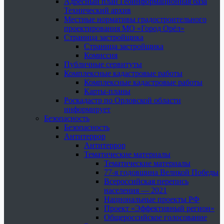
Адресный план Геоинформационная база
Технический архив
Местные нормативы градостроительного
проектирования МО «Город Орёл»
Страница застройщика
Страница застройщика
Комиссия
Публичные сервитуты
Комплексные кадастровые работы
Комплексные кадастровые работы
Карты-планы
Роскадастр по Орловской области
информирует
Безопасность
Безопасность
Антитеррор
Антитеррор
Тематические материалы
Тематические материалы
77-я годовщина Великой Победы
Всероссийская перепись
населения — 2021
Национальные проекты РФ
Проект «Эффективный регион»
Общероссийское голосование