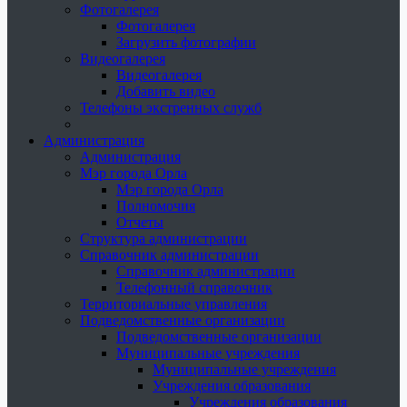
Фотогалерея
Фотогалерея
Загрузить фотографии
Видеогалерея
Видеогалерея
Добавить видео
Телефоны экстренных служб
Администрация
Администрация
Мэр города Орла
Мэр города Орла
Полномочия
Отчеты
Структура администрации
Справочник администрации
Справочник администрации
Телефонный справочник
Территориальные управления
Подведомственные организации
Подведомственные организации
Муниципальные учреждения
Муниципальные учреждения
Учреждения образования
Учреждения образования