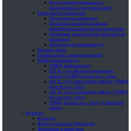
Реестр необорудованных и
запрещенных для купания мест
Прокуратура разъясняет
Прокуратура разъясняет
Орловская природоохранная
межрайонная прокуратура разъясняет
Орловская транспортная прокуратура
разъясняет
Прокуратура информирует
Полезно знать
Профилактика правонарушений
УМВД информирует
УМВД информирует
ОП № 1 (по Железнодорожному
району) УМВД России по г. Орлу
ОП № 2 (по Заводскому району) УМВД
России по г. Орлу
ОП № 3 (по Северному району) УМВД
России по г. Орлу
УМВД России по г. Орлу (Советский
район)
Культура
Культура
Жизнь городских библиотек
Фестивали и конкурсы