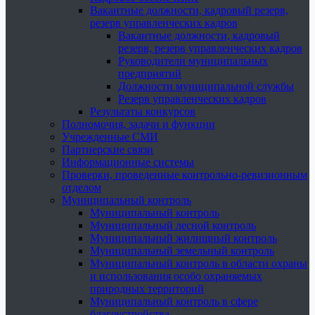
Вакантные должности, кадровый резерв,
резерв управленческих кадров
Вакантные должности, кадровый
резерв, резерв управленческих кадров
Руководители муниципальных
предприятий
Должности муниципальной службы
Резерв управленческих кадров
Результаты конкурсов
Полномочия, задачи и функции
Учрежденные СМИ
Партнерские связи
Информационные системы
Проверки, проведенные контрольно-ревизионным
отделом
Муниципальный контроль
Муниципальный контроль
Муниципальный лесной контроль
Муниципальный жилищный контроль
Муниципальный земельный контроль
Муниципальный контроль в области охраны
и использования особо охраняемых
природных территорий
Муниципальный контроль в сфере
благоустройства