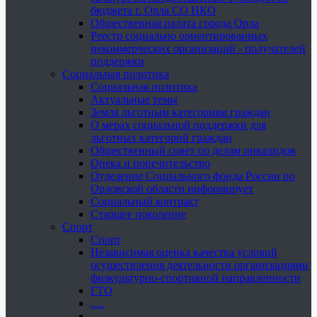
бюджета г. Орла СО НКО
Общественная палата города Орла
Реестр социально ориентированных
некоммерческих организаций - получателей
поддержки
Социальная политика
Социальная политика
Актуальные темы
Земля льготным категориям граждан
О мерах социальной поддержки для
льготных категорий граждан
Общественный совет по делам инвалидов
Опека и попечительство
Отделение Социального фонда России по
Орловской области информирует
Социальный контракт
Старшее поколение
Спорт
Спорт
Независимая оценка качества условий
осуществления деятельности организациями
физкультурно-спортивной направленности
ГТО
.....
......