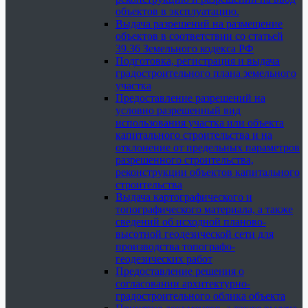
объектов в эксплуатацию.
Выдача разрешений на размещение
объектов в соответствии со статьей
39.36 Земельного кодекса РФ
Подготовка, регистрация и выдача
градостроительного плана земельного
участка
Предоставление разрешений на
условно разрешенный вид
использования участка или объекта
капитального строительства и на
отклонение от предельных параметров
разрешенного строительства,
реконструкции объектов капитального
строительства
Выдача картографического и
топографического материала, а также
сведений об исходной планово-
высотной геодезической сети для
производства топографо-
геодезических работ
Предоставление решения о
согласовании архитектурно-
градостроительного облика объекта