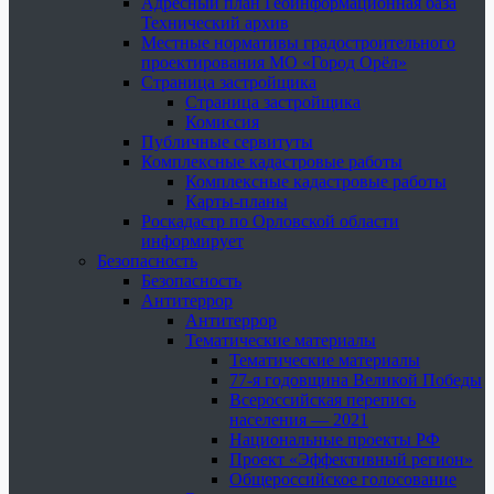
Адресный план Геоинформационная база
Технический архив
Местные нормативы градостроительного
проектирования МО «Город Орёл»
Страница застройщика
Страница застройщика
Комиссия
Публичные сервитуты
Комплексные кадастровые работы
Комплексные кадастровые работы
Карты-планы
Роскадастр по Орловской области
информирует
Безопасность
Безопасность
Антитеррор
Антитеррор
Тематические материалы
Тематические материалы
77-я годовщина Великой Победы
Всероссийская перепись
населения — 2021
Национальные проекты РФ
Проект «Эффективный регион»
Общероссийское голосование