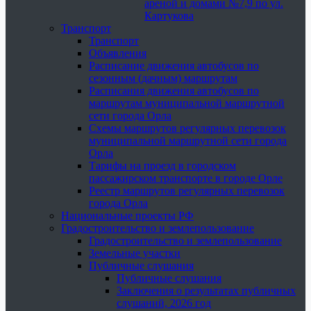
ареной и домами №7,9 по ул.
Картукова
Транспорт
Транспорт
Объявления
Расписание движения автобусов по
сезонным (дачным) маршрутам
Расписания движения автобусов по
маршрутам муниципальной маршрутной
сети города Орла
Схемы маршрутов регулярных перевозок
муниципальной маршрутной сети города
Орла
Тарифы на проезд в городском
пассажирском транспорте в городе Орле
Реестр маршрутов регулярных перевозок
города Орла
Национальные проекты РФ
Градостроительство и землепользование
Градостроительство и землепользование
Земельные участки
Публичные слушания
Публичные слушания
Заключения о результатах публичных
слушаний, 2026 год