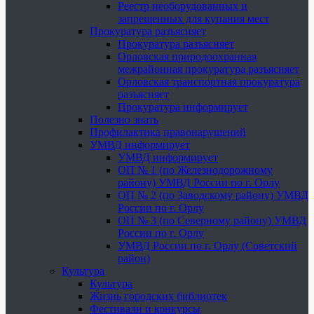
Реестр необорудованных и
запрещенных для купания мест
Прокуратура разъясняет
Прокуратура разъясняет
Орловская природоохранная
межрайонная прокуратура разъясняет
Орловская транспортная прокуратура
разъясняет
Прокуратура информирует
Полезно знать
Профилактика правонарушений
УМВД информирует
УМВД информирует
ОП № 1 (по Железнодорожному
району) УМВД России по г. Орлу
ОП № 2 (по Заводскому району) УМВД
России по г. Орлу
ОП № 3 (по Северному району) УМВД
России по г. Орлу
УМВД России по г. Орлу (Советский
район)
Культура
Культура
Жизнь городских библиотек
Фестивали и конкурсы