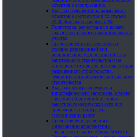
объектов в эксплуатацию.
Выдача разрешений на размещение
объектов в соответствии со статьей
39.36 Земельного кодекса РФ
Подготовка, регистрация и выдача
градостроительного плана земельного
участка
Предоставление разрешений на
условно разрешенный вид
использования участка или объекта
капитального строительства и на
отклонение от предельных параметров
разрешенного строительства,
реконструкции объектов капитального
строительства
Выдача картографического и
топографического материала, а также
сведений об исходной планово-
высотной геодезической сети для
производства топографо-
геодезических работ
Предоставление решения о
согласовании архитектурно-
градостроительного облика объекта