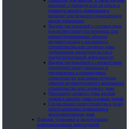
Принятие документов, а также выдача
решений о переводе или об отказе в
переводе жилого помещения в
нежилое или нежилого помещения в
жилое помещение
Выдача уведомлений о соответствии
(несоответствии) построенных или
реконструированных объекта
индивидуального жилищного
строительства или садового дома
требованиям законодательства о
градостроительной деятельности
Выдача уведомлений о соответствии
(несоответствии) указанных в
уведомлении о планируемых
строительстве или реконструкции
объекта индивидуального жилищного
строительства или садового дома
Признание садового дома жилым
домом и жилого дома садовым домом
Согласование переустройства и (или)
перепланировки помещения в
многоквартирном доме
Порядок установки и эксплуатации
информационных конструкций