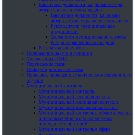
Вакантные должности, кадровый резерв,
резерв управленческих кадров
Вакантные должности, кадровый
резерв, резерв управленческих кадров
Руководители муниципальных
предприятий
Должности муниципальной службы
Резерв управленческих кадров
Результаты конкурсов
Полномочия, задачи и функции
Учрежденные СМИ
Партнерские связи
Информационные системы
Проверки, проведенные контрольно-ревизионным
отделом
Муниципальный контроль
Муниципальный контроль
Муниципальный лесной контроль
Муниципальный жилищный контроль
Муниципальный земельный контроль
Муниципальный контроль в области охраны
и использования особо охраняемых
природных территорий
Муниципальный контроль в сфере
благоустройства