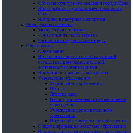
Объекты культурного наследия города Орла
Инфографика о достопримечательностях
Орла
Историко-культурная экспертиза
Молодёжная политика
Молодёжная политика
«Орёл помнит своих героев»
Российские студенческие отряды
Образование
Образование
Независимая оценка качества условий
осуществления образовательной
деятельности организациями
Нормативно-правовые документы
Учреждения образования
Учреждения образования
Школы
Детские сады
Негосударственные образовательные
учреждения
Учреждения дополнительного
образования
Прочие образовательные учреждения
Общая информация о системе образования
Национальные проекты в сфере образования