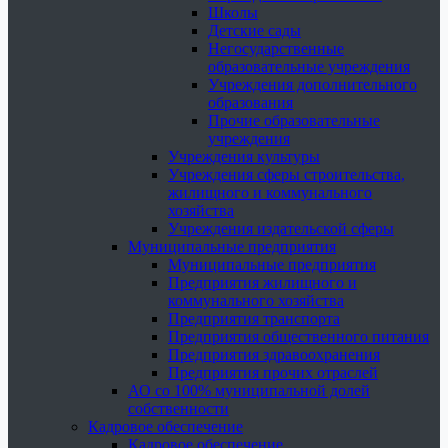
Школы
Детские сады
Негосударственные
образовательные учреждения
Учреждения дополнительного
образования
Прочие образовательные
учреждения
Учреждения культуры
Учреждения сферы строительства,
жилищного и коммунального
хозяйства
Учреждения издательской сферы
Муниципальные предприятия
Муниципальные предприятия
Предприятия жилищного и
коммунального хозяйства
Предприятия транспорта
Предприятия общественного питания
Предприятия здравоохранения
Предприятия прочих отраслей
АО со 100% муниципальной долей
собственности
Кадровое обеспечение
Кадровое обеспечение