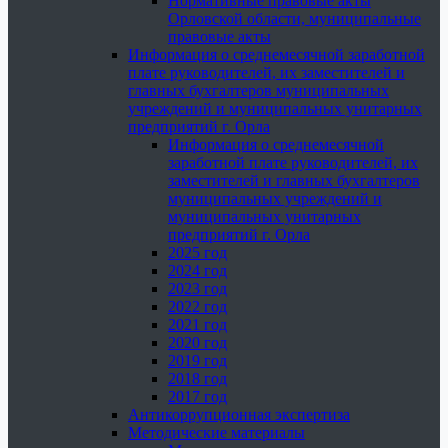
Нормативные правовые акты
Орловской области, муниципальные
правовые акты
Информация о среднемесячной заработной
плате руководителей, их заместителей и
главных бухгалтеров муниципальных
учреждений и муниципальных унитарных
предприятий г. Орла
Информация о среднемесячной
заработной плате руководителей, их
заместителей и главных бухгалтеров
муниципальных учреждений и
муниципальных унитарных
предприятий г. Орла
2025 год
2024 год
2023 год
2022 год
2021 год
2020 год
2019 год
2018 год
2017 год
Антикоррупционная экспертиза
Методические материалы