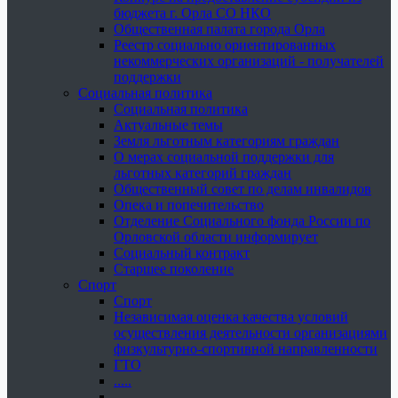
бюджета г. Орла СО НКО
Общественная палата города Орла
Реестр социально ориентированных
некоммерческих организаций - получателей
поддержки
Социальная политика
Социальная политика
Актуальные темы
Земля льготным категориям граждан
О мерах социальной поддержки для
льготных категорий граждан
Общественный совет по делам инвалидов
Опека и попечительство
Отделение Социального фонда России по
Орловской области информирует
Социальный контракт
Старшее поколение
Спорт
Спорт
Независимая оценка качества условий
осуществления деятельности организациями
физкультурно-спортивной направленности
ГТО
.....
......