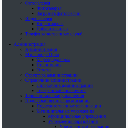
Фотогалерея
Фотогалерея
Загрузить фотографии
Видеогалерея
Видеогалерея
Добавить видео
Телефоны экстренных служб
Администрация
Администрация
Мэр города Орла
Мэр города Орла
Полномочия
Отчеты
Структура администрации
Справочник администрации
Справочник администрации
Телефонный справочник
Территориальные управления
Подведомственные организации
Подведомственные организации
Муниципальные учреждения
Муниципальные учреждения
Учреждения образования
Учреждения образования