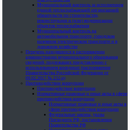
Муниципальный контроль за исполнением
единой теплоснабжающей организацией
обязательств по строительству,
реконструкции и (или) модернизации
объектов теплоснабжения
Муниципальный контроль на
автомобильном транспорте, городском
наземном электрическом транспорте и в
дорожном хозяйстве
Перечень находящихся в распоряжении
администрации муниципального образования
сведений, подлежащих представлению с
использованием координат (распоряжение
Правительства Российской Федерации от
09.02.2017 № 232-р)
Противодействие коррупции
Противодействие коррупции
Нормативные правовые и иные акты в сфере
противодействия коррупции
Нормативные правовые и иные акты в
сфере противодействия коррупции
Федеральные законы, указы
Президента РФ, постановления
Правительства РФ