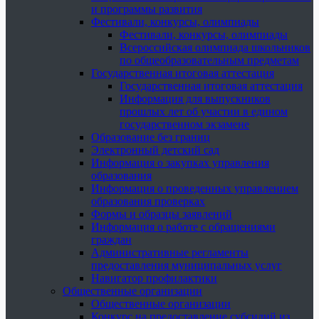
и программы развития
Фестивали, конкурсы, олимпиады
Фестивали, конкурсы, олимпиады
Всероссийская олимпиада школьников
по общеобразовательным предметам
Государственная итоговая аттестация
Государственная итоговая аттестация
Информация для выпускников
прошлых лет об участии в едином
государственном экзамене
Образование без границ
Электронный детский сад
Информация о закупках управления
образования
Информация о проведенных управлением
образования проверках
Формы и образцы заявлений
Информация о работе с обращениями
граждан
Административные регламенты
предоставления муниципальных услуг
Навигатор профилактики
Общественные организации
Общественные организации
Конкурс на предоставление субсидий из