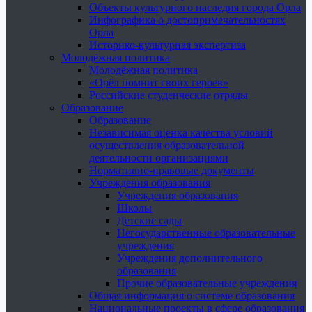
Объекты культурного наследия города Орла
Инфографика о достопримечательностях
Орла
Историко-культурная экспертиза
Молодёжная политика
Молодёжная политика
«Орёл помнит своих героев»
Российские студенческие отряды
Образование
Образование
Независимая оценка качества условий
осуществления образовательной
деятельности организациями
Нормативно-правовые документы
Учреждения образования
Учреждения образования
Школы
Детские сады
Негосударственные образовательные
учреждения
Учреждения дополнительного
образования
Прочие образовательные учреждения
Общая информация о системе образования
Национальные проекты в сфере образования