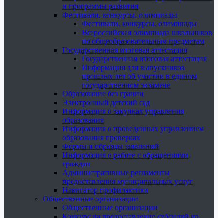
и программы развития
Фестивали, конкурсы, олимпиады
Фестивали, конкурсы, олимпиады
Всероссийская олимпиада школьников
по общеобразовательным предметам
Государственная итоговая аттестация
Государственная итоговая аттестация
Информация для выпускников
прошлых лет об участии в едином
государственном экзамене
Образование без границ
Электронный детский сад
Информация о закупках управления
образования
Информация о проведенных управлением
образования проверках
Формы и образцы заявлений
Информация о работе с обращениями
граждан
Административные регламенты
предоставления муниципальных услуг
Навигатор профилактики
Общественные организации
Общественные организации
Конкурс на предоставление субсидий из