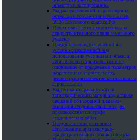
объектов в эксплуатацию.
Выдача разрешений на размещение
объектов в соответствии со статьей
39.36 Земельного кодекса РФ
Подготовка, регистрация и выдача
градостроительного плана земельного
участка
Предоставление разрешений на
условно разрешенный вид
использования участка или объекта
капитального строительства и на
отклонение от предельных параметров
разрешенного строительства,
реконструкции объектов капитального
строительства
Выдача картографического и
топографического материала, а также
сведений об исходной планово-
высотной геодезической сети для
производства топографо-
геодезических работ
Предоставление решения о
согласовании архитектурно-
градостроительного облика объекта