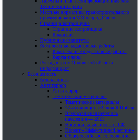
Адресный план Геоинформационная база
Технический архив
Местные нормативы градостроительного
проектирования МО «Город Орёл»
Страница застройщика
Страница застройщика
Комиссия
Публичные сервитуты
Комплексные кадастровые работы
Комплексные кадастровые работы
Карты-планы
Роскадастр по Орловской области
информирует
Безопасность
Безопасность
Антитеррор
Антитеррор
Тематические материалы
Тематические материалы
77-я годовщина Великой Победы
Всероссийская перепись
населения — 2021
Национальные проекты РФ
Проект «Эффективный регион»
Общероссийское голосование