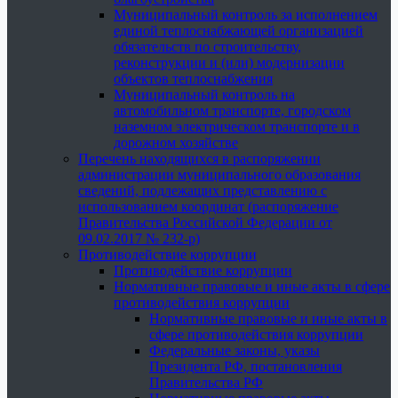
Муниципальный контроль за исполнением
единой теплоснабжающей организацией
обязательств по строительству,
реконструкции и (или) модернизации
объектов теплоснабжения
Муниципальный контроль на
автомобильном транспорте, городском
наземном электрическом транспорте и в
дорожном хозяйстве
Перечень находящихся в распоряжении
администрации муниципального образования
сведений, подлежащих представлению с
использованием координат (распоряжение
Правительства Российской Федерации от
09.02.2017 № 232-р)
Противодействие коррупции
Противодействие коррупции
Нормативные правовые и иные акты в сфере
противодействия коррупции
Нормативные правовые и иные акты в
сфере противодействия коррупции
Федеральные законы, указы
Президента РФ, постановления
Правительства РФ