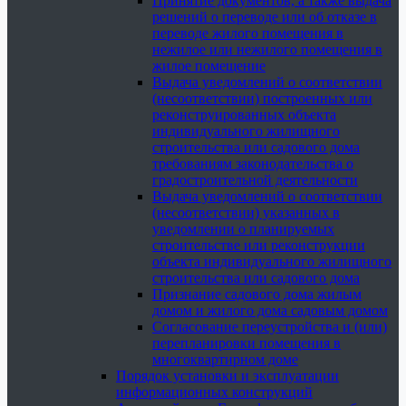
Принятие документов, а также выдача
решений о переводе или об отказе в
переводе жилого помещения в
нежилое или нежилого помещения в
жилое помещение
Выдача уведомлений о соответствии
(несоответствии) построенных или
реконструированных объекта
индивидуального жилищного
строительства или садового дома
требованиям законодательства о
градостроительной деятельности
Выдача уведомлений о соответствии
(несоответствии) указанных в
уведомлении о планируемых
строительстве или реконструкции
объекта индивидуального жилищного
строительства или садового дома
Признание садового дома жилым
домом и жилого дома садовым домом
Согласование переустройства и (или)
перепланировки помещения в
многоквартирном доме
Порядок установки и эксплуатации
информационных конструкций