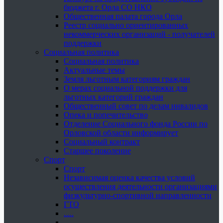
бюджета г. Орла СО НКО
Общественная палата города Орла
Реестр социально ориентированных
некоммерческих организаций - получателей
поддержки
Социальная политика
Социальная политика
Актуальные темы
Земля льготным категориям граждан
О мерах социальной поддержки для
льготных категорий граждан
Общественный совет по делам инвалидов
Опека и попечительство
Отделение Социального фонда России по
Орловской области информирует
Социальный контракт
Старшее поколение
Спорт
Спорт
Независимая оценка качества условий
осуществления деятельности организациями
физкультурно-спортивной направленности
ГТО
.....
......