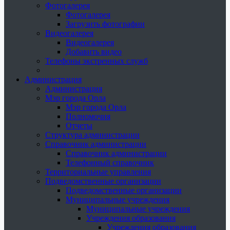
Фотогалерея
Фотогалерея
Загрузить фотографии
Видеогалерея
Видеогалерея
Добавить видео
Телефоны экстренных служб
Администрация
Администрация
Мэр города Орла
Мэр города Орла
Полномочия
Отчеты
Структура администрации
Справочник администрации
Справочник администрации
Телефонный справочник
Территориальные управления
Подведомственные организации
Подведомственные организации
Муниципальные учреждения
Муниципальные учреждения
Учреждения образования
Учреждения образования