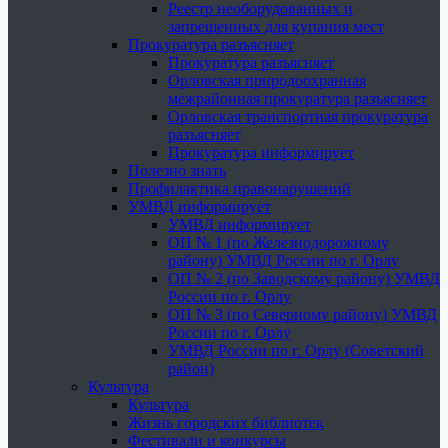
Реестр необорудованных и
запрещенных для купания мест
Прокуратура разъясняет
Прокуратура разъясняет
Орловская природоохранная
межрайонная прокуратура разъясняет
Орловская транспортная прокуратура
разъясняет
Прокуратура информирует
Полезно знать
Профилактика правонарушений
УМВД информирует
УМВД информирует
ОП № 1 (по Железнодорожному
району) УМВД России по г. Орлу
ОП № 2 (по Заводскому району) УМВД
России по г. Орлу
ОП № 3 (по Северному району) УМВД
России по г. Орлу
УМВД России по г. Орлу (Советский
район)
Культура
Культура
Жизнь городских библиотек
Фестивали и конкурсы