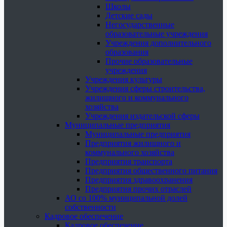
Школы
Детские сады
Негосударственные
образовательные учреждения
Учреждения дополнительного
образования
Прочие образовательные
учреждения
Учреждения культуры
Учреждения сферы строительства,
жилищного и коммунального
хозяйства
Учреждения издательской сферы
Муниципальные предприятия
Муниципальные предприятия
Предприятия жилищного и
коммунального хозяйства
Предприятия транспорта
Предприятия общественного питания
Предприятия здравоохранения
Предприятия прочих отраслей
АО со 100% муниципальной долей
собственности
Кадровое обеспечение
Кадровое обеспечение