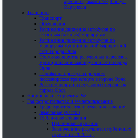
ареной и домами №7,9 по ул.
Картукова
Транспорт
Транспорт
Объявления
Расписание движения автобусов по
сезонным (дачным) маршрутам
Расписания движения автобусов по
маршрутам муниципальной маршрутной
сети города Орла
Схемы маршрутов регулярных перевозок
муниципальной маршрутной сети города
Орла
Тарифы на проезд в городском
пассажирском транспорте в городе Орле
Реестр маршрутов регулярных перевозок
города Орла
Национальные проекты РФ
Градостроительство и землепользование
Градостроительство и землепользование
Земельные участки
Публичные слушания
Публичные слушания
Заключения о результатах публичных
слушаний, 2026 год