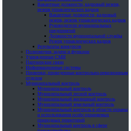
Вакантные должности, кадровый резерв,
резерв управленческих кадров
Вакантные должности, кадровый
резерв, резерв управленческих кадров
Руководители муниципальных
предприятий
Должности муниципальной службы
Резерв управленческих кадров
Результаты конкурсов
Полномочия, задачи и функции
Учрежденные СМИ
Партнерские связи
Информационные системы
Проверки, проведенные контрольно-ревизионным
отделом
Муниципальный контроль
Муниципальный контроль
Муниципальный лесной контроль
Муниципальный жилищный контроль
Муниципальный земельный контроль
Муниципальный контроль в области охраны
и использования особо охраняемых
природных территорий
Муниципальный контроль в сфере
благоустройства