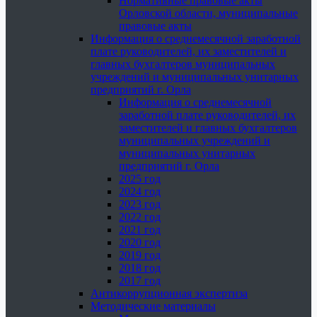
Нормативные правовые акты
Орловской области, муниципальные
правовые акты
Информация о среднемесячной заработной
плате руководителей, их заместителей и
главных бухгалтеров муниципальных
учреждений и муниципальных унитарных
предприятий г. Орла
Информация о среднемесячной
заработной плате руководителей, их
заместителей и главных бухгалтеров
муниципальных учреждений и
муниципальных унитарных
предприятий г. Орла
2025 год
2024 год
2023 год
2022 год
2021 год
2020 год
2019 год
2018 год
2017 год
Антикоррупционная экспертиза
Методические материалы