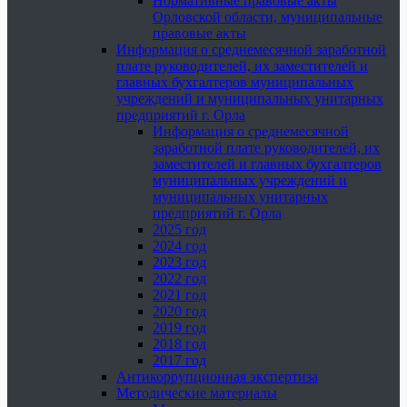
Нормативные правовые акты
Орловской области, муниципальные
правовые акты
Информация о среднемесячной заработной
плате руководителей, их заместителей и
главных бухгалтеров муниципальных
учреждений и муниципальных унитарных
предприятий г. Орла
Информация о среднемесячной
заработной плате руководителей, их
заместителей и главных бухгалтеров
муниципальных учреждений и
муниципальных унитарных
предприятий г. Орла
2025 год
2024 год
2023 год
2022 год
2021 год
2020 год
2019 год
2018 год
2017 год
Антикоррупционная экспертиза
Методические материалы