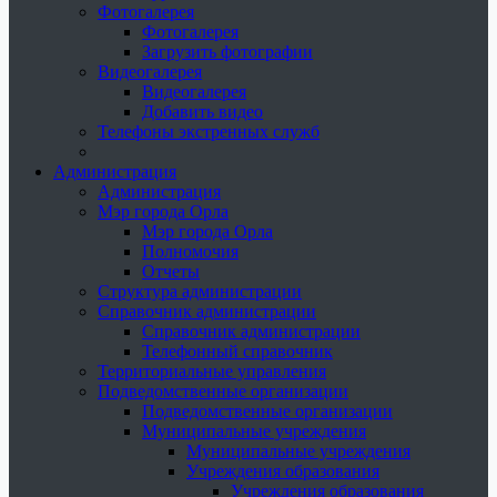
Фотогалерея
Фотогалерея
Загрузить фотографии
Видеогалерея
Видеогалерея
Добавить видео
Телефоны экстренных служб
Администрация
Администрация
Мэр города Орла
Мэр города Орла
Полномочия
Отчеты
Структура администрации
Справочник администрации
Справочник администрации
Телефонный справочник
Территориальные управления
Подведомственные организации
Подведомственные организации
Муниципальные учреждения
Муниципальные учреждения
Учреждения образования
Учреждения образования