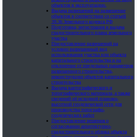
объектов в эксплуатацию.
Выдача разрешений на размещение
объектов в соответствии со статьей
39.36 Земельного кодекса РФ
Подготовка, регистрация и выдача
градостроительного плана земельного
участка
Предоставление разрешений на
условно разрешенный вид
использования участка или объекта
капитального строительства и на
отклонение от предельных параметров
разрешенного строительства,
реконструкции объектов капитального
строительства
Выдача картографического и
топографического материала, а также
сведений об исходной планово-
высотной геодезической сети для
производства топографо-
геодезических работ
Предоставление решения о
согласовании архитектурно-
градостроительного облика объекта