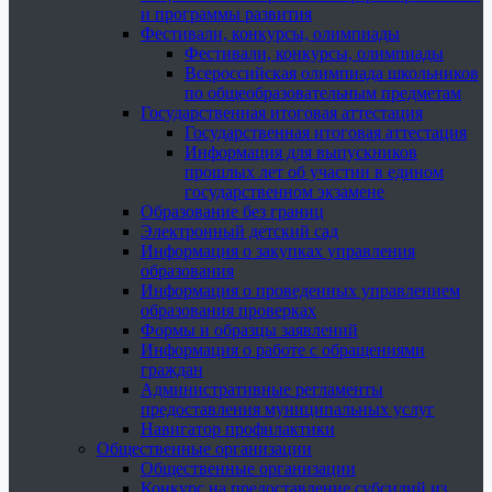
и программы развития
Фестивали, конкурсы, олимпиады
Фестивали, конкурсы, олимпиады
Всероссийская олимпиада школьников
по общеобразовательным предметам
Государственная итоговая аттестация
Государственная итоговая аттестация
Информация для выпускников
прошлых лет об участии в едином
государственном экзамене
Образование без границ
Электронный детский сад
Информация о закупках управления
образования
Информация о проведенных управлением
образования проверках
Формы и образцы заявлений
Информация о работе с обращениями
граждан
Административные регламенты
предоставления муниципальных услуг
Навигатор профилактики
Общественные организации
Общественные организации
Конкурс на предоставление субсидий из