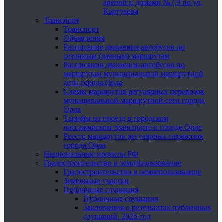
ареной и домами №7,9 по ул.
Картукова
Транспорт
Транспорт
Объявления
Расписание движения автобусов по
сезонным (дачным) маршрутам
Расписания движения автобусов по
маршрутам муниципальной маршрутной
сети города Орла
Схемы маршрутов регулярных перевозок
муниципальной маршрутной сети города
Орла
Тарифы на проезд в городском
пассажирском транспорте в городе Орле
Реестр маршрутов регулярных перевозок
города Орла
Национальные проекты РФ
Градостроительство и землепользование
Градостроительство и землепользование
Земельные участки
Публичные слушания
Публичные слушания
Заключения о результатах публичных
слушаний, 2026 год