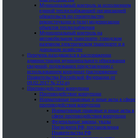
Муниципальный контроль за исполнением
единой теплоснабжающей организацией
обязательств по строительству,
реконструкции и (или) модернизации
объектов теплоснабжения
Муниципальный контроль на
автомобильном транспорте, городском
наземном электрическом транспорте и в
дорожном хозяйстве
Перечень находящихся в распоряжении
администрации муниципального образования
сведений, подлежащих представлению с
использованием координат (распоряжение
Правительства Российской Федерации от
09.02.2017 № 232-р)
Противодействие коррупции
Противодействие коррупции
Нормативные правовые и иные акты в сфере
противодействия коррупции
Нормативные правовые и иные акты в
сфере противодействия коррупции
Федеральные законы, указы
Президента РФ, постановления
Правительства РФ