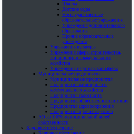
Школы
Детские сады
Негосударственные
образовательные учреждения
Учреждения дополнительного
образования
Прочие образовательные
учреждения
Учреждения культуры
Учреждения сферы строительства,
жилищного и коммунального
хозяйства
Учреждения издательской сферы
Муниципальные предприятия
Муниципальные предприятия
Предприятия жилищного и
коммунального хозяйства
Предприятия транспорта
Предприятия общественного питания
Предприятия здравоохранения
Предприятия прочих отраслей
АО со 100% муниципальной долей
собственности
Кадровое обеспечение
Кадровое обеспечение