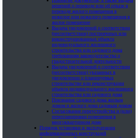
Принятие документов, а также выдача
решений о переводе или об отказе в
переводе жилого помещения в
нежилое или нежилого помещения в
жилое помещение
Выдача уведомлений о соответствии
(несоответствии) построенных или
реконструированных объекта
индивидуального жилищного
строительства или садового дома
требованиям законодательства о
градостроительной деятельности
Выдача уведомлений о соответствии
(несоответствии) указанных в
уведомлении о планируемых
строительстве или реконструкции
объекта индивидуального жилищного
строительства или садового дома
Признание садового дома жилым
домом и жилого дома садовым домом
Согласование переустройства и (или)
перепланировки помещения в
многоквартирном доме
Порядок установки и эксплуатации
информационных конструкций