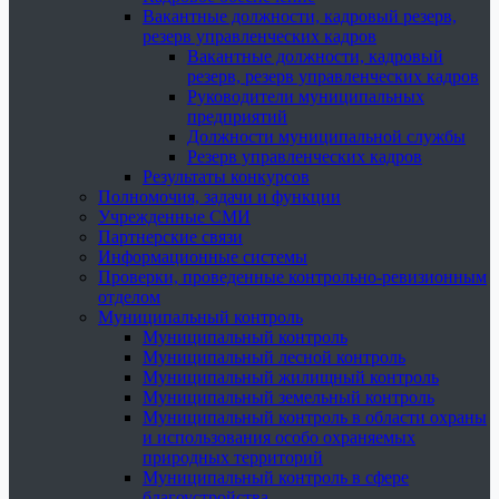
Вакантные должности, кадровый резерв,
резерв управленческих кадров
Вакантные должности, кадровый
резерв, резерв управленческих кадров
Руководители муниципальных
предприятий
Должности муниципальной службы
Резерв управленческих кадров
Результаты конкурсов
Полномочия, задачи и функции
Учрежденные СМИ
Партнерские связи
Информационные системы
Проверки, проведенные контрольно-ревизионным
отделом
Муниципальный контроль
Муниципальный контроль
Муниципальный лесной контроль
Муниципальный жилищный контроль
Муниципальный земельный контроль
Муниципальный контроль в области охраны
и использования особо охраняемых
природных территорий
Муниципальный контроль в сфере
благоустройства