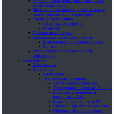
Адресный план Геоинформационная база
Технический архив
Местные нормативы градостроительного
проектирования МО «Город Орёл»
Страница застройщика
Страница застройщика
Комиссия
Публичные сервитуты
Комплексные кадастровые работы
Комплексные кадастровые работы
Карты-планы
Роскадастр по Орловской области
информирует
Безопасность
Безопасность
Антитеррор
Антитеррор
Тематические материалы
Тематические материалы
77-я годовщина Великой Победы
Всероссийская перепись
населения — 2021
Национальные проекты РФ
Проект «Эффективный регион»
Общероссийское голосование