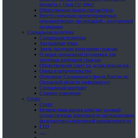
бюджета г. Орла СО НКО
Общественная палата города Орла
Реестр социально ориентированных
некоммерческих организаций - получателей
поддержки
Социальная политика
Социальная политика
Актуальные темы
Земля льготным категориям граждан
О мерах социальной поддержки для
льготных категорий граждан
Общественный совет по делам инвалидов
Опека и попечительство
Отделение Социального фонда России по
Орловской области информирует
Социальный контракт
Старшее поколение
Спорт
Спорт
Независимая оценка качества условий
осуществления деятельности организациями
физкультурно-спортивной направленности
ГТО
.....
......