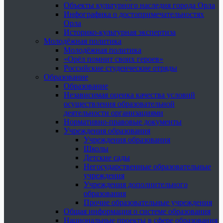
Объекты культурного наследия города Орла
Инфографика о достопримечательностях
Орла
Историко-культурная экспертиза
Молодёжная политика
Молодёжная политика
«Орёл помнит своих героев»
Российские студенческие отряды
Образование
Образование
Независимая оценка качества условий
осуществления образовательной
деятельности организациями
Нормативно-правовые документы
Учреждения образования
Учреждения образования
Школы
Детские сады
Негосударственные образовательные
учреждения
Учреждения дополнительного
образования
Прочие образовательные учреждения
Общая информация о системе образования
Национальные проекты в сфере образования