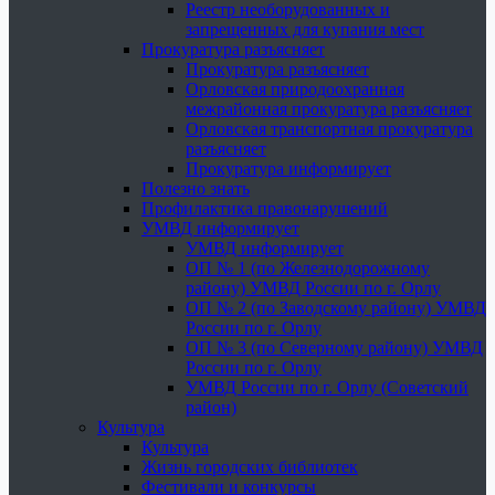
Реестр необорудованных и
запрещенных для купания мест
Прокуратура разъясняет
Прокуратура разъясняет
Орловская природоохранная
межрайонная прокуратура разъясняет
Орловская транспортная прокуратура
разъясняет
Прокуратура информирует
Полезно знать
Профилактика правонарушений
УМВД информирует
УМВД информирует
ОП № 1 (по Железнодорожному
району) УМВД России по г. Орлу
ОП № 2 (по Заводскому району) УМВД
России по г. Орлу
ОП № 3 (по Северному району) УМВД
России по г. Орлу
УМВД России по г. Орлу (Советский
район)
Культура
Культура
Жизнь городских библиотек
Фестивали и конкурсы