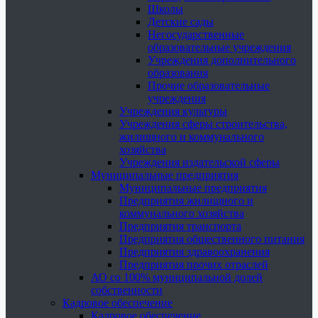
Школы
Детские сады
Негосударственные
образовательные учреждения
Учреждения дополнительного
образования
Прочие образовательные
учреждения
Учреждения культуры
Учреждения сферы строительства,
жилищного и коммунального
хозяйства
Учреждения издательской сферы
Муниципальные предприятия
Муниципальные предприятия
Предприятия жилищного и
коммунального хозяйства
Предприятия транспорта
Предприятия общественного питания
Предприятия здравоохранения
Предприятия прочих отраслей
АО со 100% муниципальной долей
собственности
Кадровое обеспечение
Кадровое обеспечение