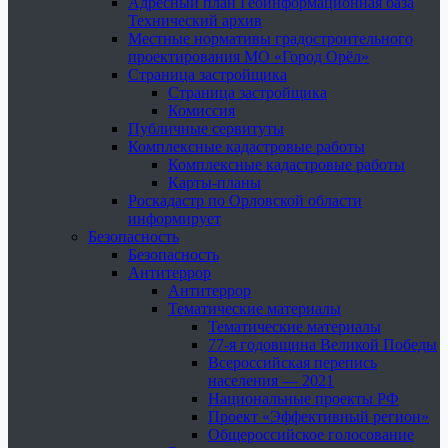
Адресный план Геоинформационная база
Технический архив
Местные нормативы градостроительного
проектирования МО «Город Орёл»
Страница застройщика
Страница застройщика
Комиссия
Публичные сервитуты
Комплексные кадастровые работы
Комплексные кадастровые работы
Карты-планы
Роскадастр по Орловской области
информирует
Безопасность
Безопасность
Антитеррор
Антитеррор
Тематические материалы
Тематические материалы
77-я годовщина Великой Победы
Всероссийская перепись
населения — 2021
Национальные проекты РФ
Проект «Эффективный регион»
Общероссийское голосование