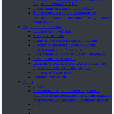
бюджета г. Орла СО НКО
Общественная палата города Орла
Реестр социально ориентированных
некоммерческих организаций - получателей
поддержки
Социальная политика
Социальная политика
Актуальные темы
Земля льготным категориям граждан
О мерах социальной поддержки для
льготных категорий граждан
Общественный совет по делам инвалидов
Опека и попечительство
Отделение Социального фонда России по
Орловской области информирует
Социальный контракт
Старшее поколение
Спорт
Спорт
Независимая оценка качества условий
осуществления деятельности организациями
физкультурно-спортивной направленности
ГТО
.....
......