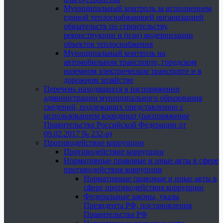
Муниципальный контроль за исполнением
единой теплоснабжающей организацией
обязательств по строительству,
реконструкции и (или) модернизации
объектов теплоснабжения
Муниципальный контроль на
автомобильном транспорте, городском
наземном электрическом транспорте и в
дорожном хозяйстве
Перечень находящихся в распоряжении
администрации муниципального образования
сведений, подлежащих представлению с
использованием координат (распоряжение
Правительства Российской Федерации от
09.02.2017 № 232-р)
Противодействие коррупции
Противодействие коррупции
Нормативные правовые и иные акты в сфере
противодействия коррупции
Нормативные правовые и иные акты в
сфере противодействия коррупции
Федеральные законы, указы
Президента РФ, постановления
Правительства РФ