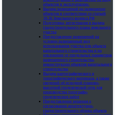
объектов в эксплуатацию.
Выдача разрешений на размещение
объектов в соответствии со статьей
39.36 Земельного кодекса РФ
Подготовка, регистрация и выдача
градостроительного плана земельного
участка
Предоставление разрешений на
условно разрешенный вид
использования участка или объекта
капитального строительства и на
отклонение от предельных параметров
разрешенного строительства,
реконструкции объектов капитального
строительства
Выдача картографического и
топографического материала, а также
сведений об исходной планово-
высотной геодезической сети для
производства топографо-
геодезических работ
Предоставление решения о
согласовании архитектурно-
градостроительного облика объекта