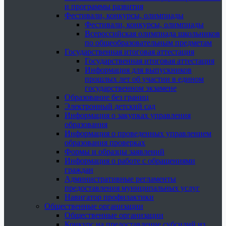
и программы развития
Фестивали, конкурсы, олимпиады
Фестивали, конкурсы, олимпиады
Всероссийская олимпиада школьников
по общеобразовательным предметам
Государственная итоговая аттестация
Государственная итоговая аттестация
Информация для выпускников
прошлых лет об участии в едином
государственном экзамене
Образование без границ
Электронный детский сад
Информация о закупках управления
образования
Информация о проведенных управлением
образования проверках
Формы и образцы заявлений
Информация о работе с обращениями
граждан
Административные регламенты
предоставления муниципальных услуг
Навигатор профилактики
Общественные организации
Общественные организации
Конкурс на предоставление субсидий из