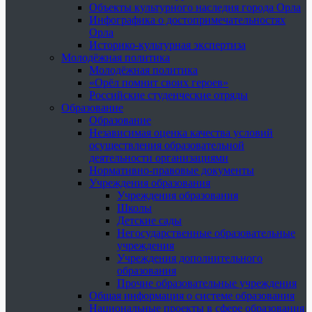
Объекты культурного наследия города Орла
Инфографика о достопримечательностях
Орла
Историко-культурная экспертиза
Молодёжная политика
Молодёжная политика
«Орёл помнит своих героев»
Российские студенческие отряды
Образование
Образование
Независимая оценка качества условий
осуществления образовательной
деятельности организациями
Нормативно-правовые документы
Учреждения образования
Учреждения образования
Школы
Детские сады
Негосударственные образовательные
учреждения
Учреждения дополнительного
образования
Прочие образовательные учреждения
Общая информация о системе образования
Национальные проекты в сфере образования