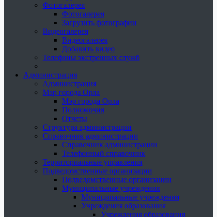
Фотогалерея
Фотогалерея
Загрузить фотографии
Видеогалерея
Видеогалерея
Добавить видео
Телефоны экстренных служб
Администрация
Администрация
Мэр города Орла
Мэр города Орла
Полномочия
Отчеты
Структура администрации
Справочник администрации
Справочник администрации
Телефонный справочник
Территориальные управления
Подведомственные организации
Подведомственные организации
Муниципальные учреждения
Муниципальные учреждения
Учреждения образования
Учреждения образования