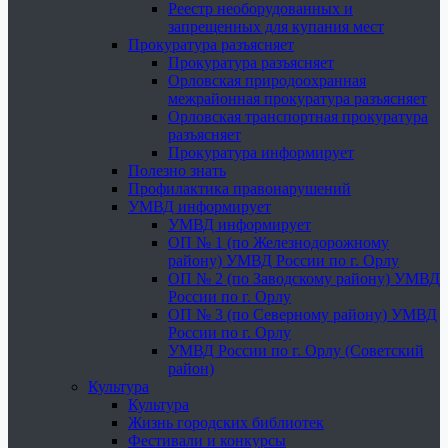
Реестр необорудованных и
запрещенных для купания мест
Прокуратура разъясняет
Прокуратура разъясняет
Орловская природоохранная
межрайонная прокуратура разъясняет
Орловская транспортная прокуратура
разъясняет
Прокуратура информирует
Полезно знать
Профилактика правонарушений
УМВД информирует
УМВД информирует
ОП № 1 (по Железнодорожному
району) УМВД России по г. Орлу
ОП № 2 (по Заводскому району) УМВД
России по г. Орлу
ОП № 3 (по Северному району) УМВД
России по г. Орлу
УМВД России по г. Орлу (Советский
район)
Культура
Культура
Жизнь городских библиотек
Фестивали и конкурсы