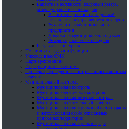
Вакантные должности, кадровый резерв,
резерв управленческих кадров
Вакантные должности, кадровый
резерв, резерв управленческих кадров
Руководители муниципальных
предприятий
Должности муниципальной службы
Резерв управленческих кадров
Результаты конкурсов
Полномочия, задачи и функции
Учрежденные СМИ
Партнерские связи
Информационные системы
Проверки, проведенные контрольно-ревизионным
отделом
Муниципальный контроль
Муниципальный контроль
Муниципальный лесной контроль
Муниципальный жилищный контроль
Муниципальный земельный контроль
Муниципальный контроль в области охраны
и использования особо охраняемых
природных территорий
Муниципальный контроль в сфере
благоустройства