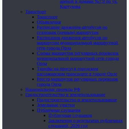
ареной и домами №7,9 по ул.
Картукова
Транспорт
Транспорт
Объявления
Расписание движения автобусов по
сезонным (дачным) маршрутам
Расписания движения автобусов по
маршрутам муниципальной маршрутной
сети города Орла
Схемы маршрутов регулярных перевозок
муниципальной маршрутной сети города
Орла
Тарифы на проезд в городском
пассажирском транспорте в городе Орле
Реестр маршрутов регулярных перевозок
города Орла
Национальные проекты РФ
Градостроительство и землепользование
Градостроительство и землепользование
Земельные участки
Публичные слушания
Публичные слушания
Заключения о результатах публичных
слушаний, 2026 год