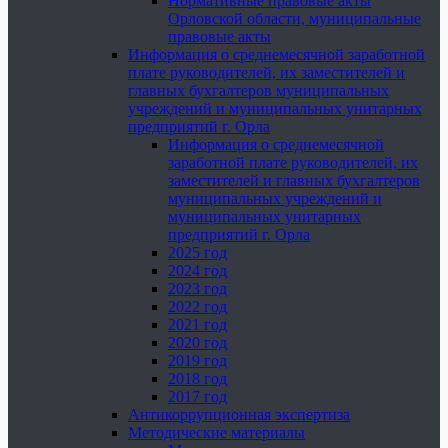
Нормативные правовые акты
Орловской области, муниципальные
правовые акты
Информация о среднемесячной заработной
плате руководителей, их заместителей и
главных бухгалтеров муниципальных
учреждений и муниципальных унитарных
предприятий г. Орла
Информация о среднемесячной
заработной плате руководителей, их
заместителей и главных бухгалтеров
муниципальных учреждений и
муниципальных унитарных
предприятий г. Орла
2025 год
2024 год
2023 год
2022 год
2021 год
2020 год
2019 год
2018 год
2017 год
Антикоррупционная экспертиза
Методические материалы