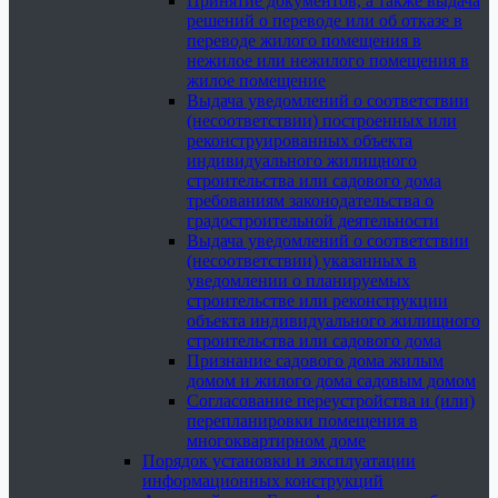
Принятие документов, а также выдача
решений о переводе или об отказе в
переводе жилого помещения в
нежилое или нежилого помещения в
жилое помещение
Выдача уведомлений о соответствии
(несоответствии) построенных или
реконструированных объекта
индивидуального жилищного
строительства или садового дома
требованиям законодательства о
градостроительной деятельности
Выдача уведомлений о соответствии
(несоответствии) указанных в
уведомлении о планируемых
строительстве или реконструкции
объекта индивидуального жилищного
строительства или садового дома
Признание садового дома жилым
домом и жилого дома садовым домом
Согласование переустройства и (или)
перепланировки помещения в
многоквартирном доме
Порядок установки и эксплуатации
информационных конструкций