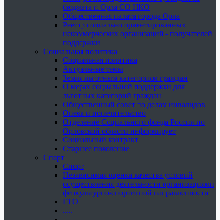
бюджета г. Орла СО НКО
Общественная палата города Орла
Реестр социально ориентированных
некоммерческих организаций - получателей
поддержки
Социальная политика
Социальная политика
Актуальные темы
Земля льготным категориям граждан
О мерах социальной поддержки для
льготных категорий граждан
Общественный совет по делам инвалидов
Опека и попечительство
Отделение Социального фонда России по
Орловской области информирует
Социальный контракт
Старшее поколение
Спорт
Спорт
Независимая оценка качества условий
осуществления деятельности организациями
физкультурно-спортивной направленности
ГТО
.....
......