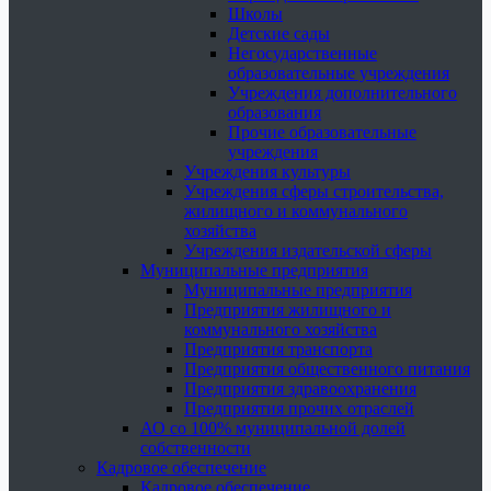
Школы
Детские сады
Негосударственные
образовательные учреждения
Учреждения дополнительного
образования
Прочие образовательные
учреждения
Учреждения культуры
Учреждения сферы строительства,
жилищного и коммунального
хозяйства
Учреждения издательской сферы
Муниципальные предприятия
Муниципальные предприятия
Предприятия жилищного и
коммунального хозяйства
Предприятия транспорта
Предприятия общественного питания
Предприятия здравоохранения
Предприятия прочих отраслей
АО со 100% муниципальной долей
собственности
Кадровое обеспечение
Кадровое обеспечение