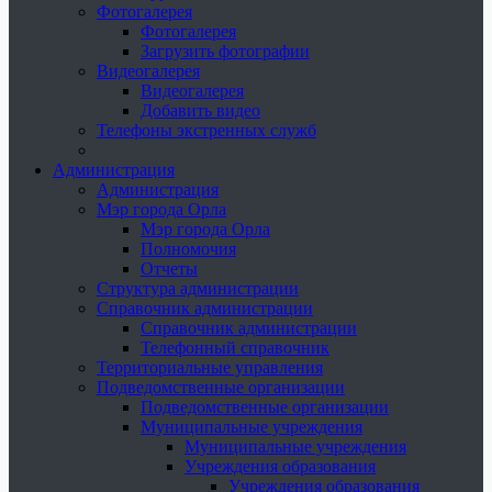
Фотогалерея
Фотогалерея
Загрузить фотографии
Видеогалерея
Видеогалерея
Добавить видео
Телефоны экстренных служб
Администрация
Администрация
Мэр города Орла
Мэр города Орла
Полномочия
Отчеты
Структура администрации
Справочник администрации
Справочник администрации
Телефонный справочник
Территориальные управления
Подведомственные организации
Подведомственные организации
Муниципальные учреждения
Муниципальные учреждения
Учреждения образования
Учреждения образования