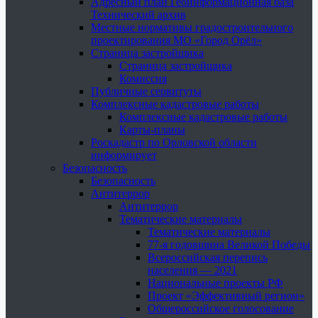
Адресный план Геоинформационная база
Технический архив
Местные нормативы градостроительного
проектирования МО «Город Орёл»
Страница застройщика
Страница застройщика
Комиссия
Публичные сервитуты
Комплексные кадастровые работы
Комплексные кадастровые работы
Карты-планы
Роскадастр по Орловской области
информирует
Безопасность
Безопасность
Антитеррор
Антитеррор
Тематические материалы
Тематические материалы
77-я годовщина Великой Победы
Всероссийская перепись
населения — 2021
Национальные проекты РФ
Проект «Эффективный регион»
Общероссийское голосование