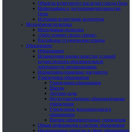
Объекты культурного наследия города Орла
Инфографика о достопримечательностях
Орла
Историко-культурная экспертиза
Молодёжная политика
Молодёжная политика
«Орёл помнит своих героев»
Российские студенческие отряды
Образование
Образование
Независимая оценка качества условий
осуществления образовательной
деятельности организациями
Нормативно-правовые документы
Учреждения образования
Учреждения образования
Школы
Детские сады
Негосударственные образовательные
учреждения
Учреждения дополнительного
образования
Прочие образовательные учреждения
Общая информация о системе образования
Национальные проекты в сфере образования