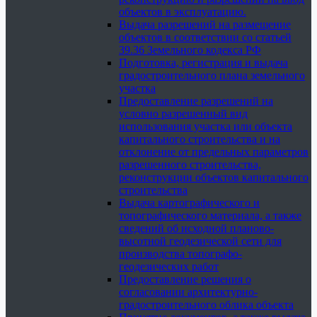
объектов в эксплуатацию.
Выдача разрешений на размещение
объектов в соответствии со статьей
39.36 Земельного кодекса РФ
Подготовка, регистрация и выдача
градостроительного плана земельного
участка
Предоставление разрешений на
условно разрешенный вид
использования участка или объекта
капитального строительства и на
отклонение от предельных параметров
разрешенного строительства,
реконструкции объектов капитального
строительства
Выдача картографического и
топографического материала, а также
сведений об исходной планово-
высотной геодезической сети для
производства топографо-
геодезических работ
Предоставление решения о
согласовании архитектурно-
градостроительного облика объекта