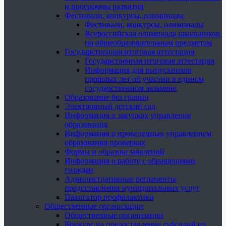
и программы развития
Фестивали, конкурсы, олимпиады
Фестивали, конкурсы, олимпиады
Всероссийская олимпиада школьников
по общеобразовательным предметам
Государственная итоговая аттестация
Государственная итоговая аттестация
Информация для выпускников
прошлых лет об участии в едином
государственном экзамене
Образование без границ
Электронный детский сад
Информация о закупках управления
образования
Информация о проведенных управлением
образования проверках
Формы и образцы заявлений
Информация о работе с обращениями
граждан
Административные регламенты
предоставления муниципальных услуг
Навигатор профилактики
Общественные организации
Общественные организации
Конкурс на предоставление субсидий из