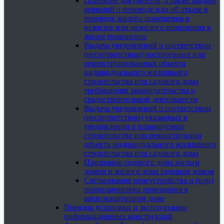
Принятие документов, а также выдача
решений о переводе или об отказе в
переводе жилого помещения в
нежилое или нежилого помещения в
жилое помещение
Выдача уведомлений о соответствии
(несоответствии) построенных или
реконструированных объекта
индивидуального жилищного
строительства или садового дома
требованиям законодательства о
градостроительной деятельности
Выдача уведомлений о соответствии
(несоответствии) указанных в
уведомлении о планируемых
строительстве или реконструкции
объекта индивидуального жилищного
строительства или садового дома
Признание садового дома жилым
домом и жилого дома садовым домом
Согласование переустройства и (или)
перепланировки помещения в
многоквартирном доме
Порядок установки и эксплуатации
информационных конструкций