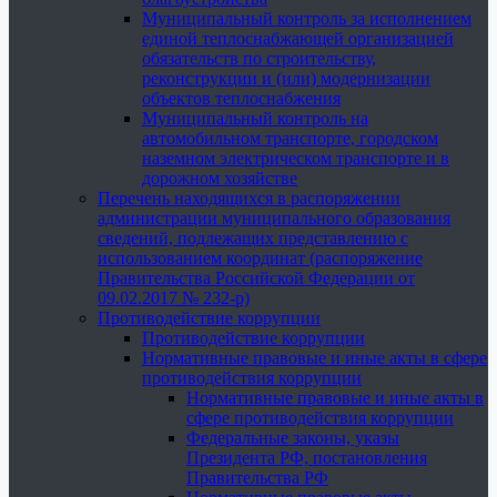
Муниципальный контроль за исполнением
единой теплоснабжающей организацией
обязательств по строительству,
реконструкции и (или) модернизации
объектов теплоснабжения
Муниципальный контроль на
автомобильном транспорте, городском
наземном электрическом транспорте и в
дорожном хозяйстве
Перечень находящихся в распоряжении
администрации муниципального образования
сведений, подлежащих представлению с
использованием координат (распоряжение
Правительства Российской Федерации от
09.02.2017 № 232-р)
Противодействие коррупции
Противодействие коррупции
Нормативные правовые и иные акты в сфере
противодействия коррупции
Нормативные правовые и иные акты в
сфере противодействия коррупции
Федеральные законы, указы
Президента РФ, постановления
Правительства РФ