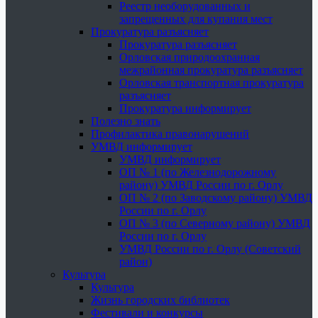
Реестр необорудованных и
запрещенных для купания мест
Прокуратура разъясняет
Прокуратура разъясняет
Орловская природоохранная
межрайонная прокуратура разъясняет
Орловская транспортная прокуратура
разъясняет
Прокуратура информирует
Полезно знать
Профилактика правонарушений
УМВД информирует
УМВД информирует
ОП № 1 (по Железнодорожному
району) УМВД России по г. Орлу
ОП № 2 (по Заводскому району) УМВД
России по г. Орлу
ОП № 3 (по Северному району) УМВД
России по г. Орлу
УМВД России по г. Орлу (Советский
район)
Культура
Культура
Жизнь городских библиотек
Фестивали и конкурсы