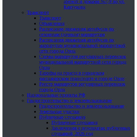
ареной и домами №7,9 по ул.
Картукова
Транспорт
Транспорт
Объявления
Расписание движения автобусов по
сезонным (дачным) маршрутам
Расписания движения автобусов по
маршрутам муниципальной маршрутной
сети города Орла
Схемы маршрутов регулярных перевозок
муниципальной маршрутной сети города
Орла
Тарифы на проезд в городском
пассажирском транспорте в городе Орле
Реестр маршрутов регулярных перевозок
города Орла
Национальные проекты РФ
Градостроительство и землепользование
Градостроительство и землепользование
Земельные участки
Публичные слушания
Публичные слушания
Заключения о результатах публичных
слушаний, 2026 год