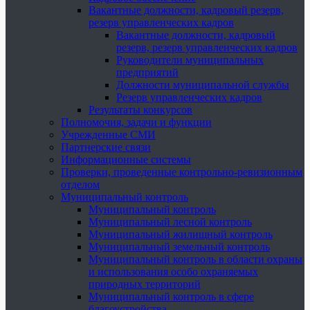
Вакантные должности, кадровый резерв,
резерв управленческих кадров
Вакантные должности, кадровый
резерв, резерв управленческих кадров
Руководители муниципальных
предприятий
Должности муниципальной службы
Резерв управленческих кадров
Результаты конкурсов
Полномочия, задачи и функции
Учрежденные СМИ
Партнерские связи
Информационные системы
Проверки, проведенные контрольно-ревизионным
отделом
Муниципальный контроль
Муниципальный контроль
Муниципальный лесной контроль
Муниципальный жилищный контроль
Муниципальный земельный контроль
Муниципальный контроль в области охраны
и использования особо охраняемых
природных территорий
Муниципальный контроль в сфере
благоустройства