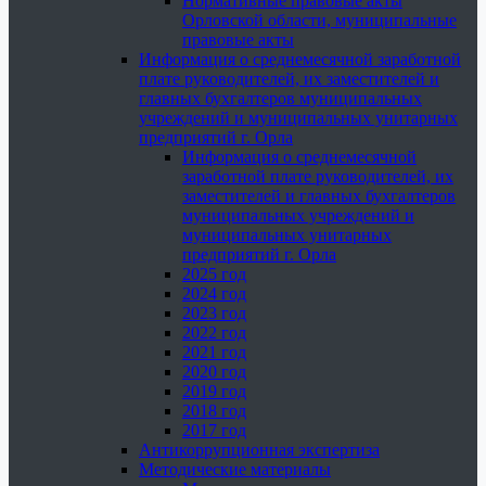
Нормативные правовые акты
Орловской области, муниципальные
правовые акты
Информация о среднемесячной заработной
плате руководителей, их заместителей и
главных бухгалтеров муниципальных
учреждений и муниципальных унитарных
предприятий г. Орла
Информация о среднемесячной
заработной плате руководителей, их
заместителей и главных бухгалтеров
муниципальных учреждений и
муниципальных унитарных
предприятий г. Орла
2025 год
2024 год
2023 год
2022 год
2021 год
2020 год
2019 год
2018 год
2017 год
Антикоррупционная экспертиза
Методические материалы