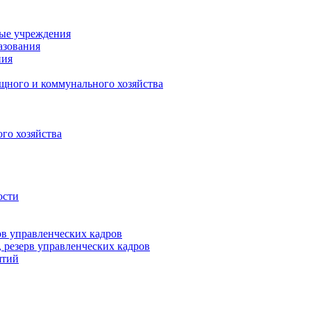
ные учреждения
азования
ния
щного и коммунального хозяйства
го хозяйства
ости
рв управленческих кадров
 резерв управленческих кадров
ятий