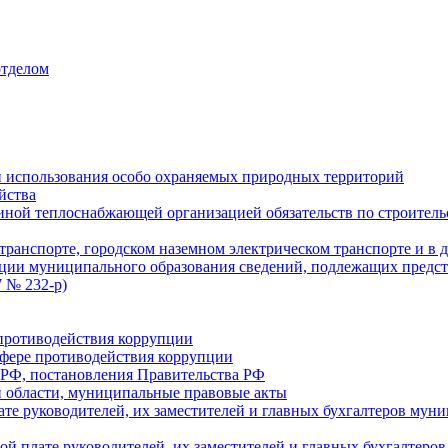
отделом
 использования особо охраняемых природных территорий
йства
ой теплоснабжающей организацией обязательств по строительс
ранспорте, городском наземном электрическом транспорте и в 
ции муниципального образования сведений, подлежащих предст
 № 232-р)
противодействия коррупции
фере противодействия коррупции
 РФ, постановления Правительства РФ
 области, муниципальные правовые акты
ате руководителей, их заместителей и главных бухгалтеров м
ой плате руководителей, их заместителей и главных бухгалте