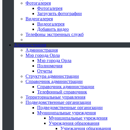
Фотогалерея
Фотогалерея
Загрузить фотографии
Видеогалерея
Видеогалерея
Добавить видео
Телефоны экстренных служб
Администрация
Администрация
Мэр города Орла
Мэр города Орла
Полномочия
Отчеты
Структура администрации
Справочник администрации
Справочник администрации
Телефонный справочник
Территориальные управления
Подведомственные организации
Подведомственные организации
Муниципальные учреждения
Муниципальные учреждения
Учреждения образования
Учреждения образования