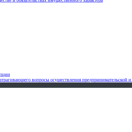
ществе и обязательствах имущественного характера
упции
 затрагивающего вопросы осуществления предпринимательской и