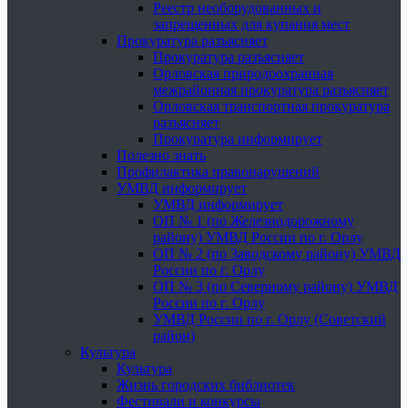
Реестр необорудованных и
запрещенных для купания мест
Прокуратура разъясняет
Прокуратура разъясняет
Орловская природоохранная
межрайонная прокуратура разъясняет
Орловская транспортная прокуратура
разъясняет
Прокуратура информирует
Полезно знать
Профилактика правонарушений
УМВД информирует
УМВД информирует
ОП № 1 (по Железнодорожному
району) УМВД России по г. Орлу
ОП № 2 (по Заводскому району) УМВД
России по г. Орлу
ОП № 3 (по Северному району) УМВД
России по г. Орлу
УМВД России по г. Орлу (Советский
район)
Культура
Культура
Жизнь городских библиотек
Фестивали и конкурсы