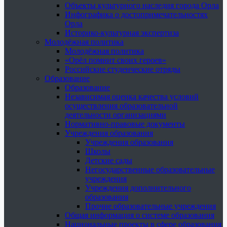
Объекты культурного наследия города Орла
Инфографика о достопримечательностях
Орла
Историко-культурная экспертиза
Молодёжная политика
Молодёжная политика
«Орёл помнит своих героев»
Российские студенческие отряды
Образование
Образование
Независимая оценка качества условий
осуществления образовательной
деятельности организациями
Нормативно-правовые документы
Учреждения образования
Учреждения образования
Школы
Детские сады
Негосударственные образовательные
учреждения
Учреждения дополнительного
образования
Прочие образовательные учреждения
Общая информация о системе образования
Национальные проекты в сфере образования