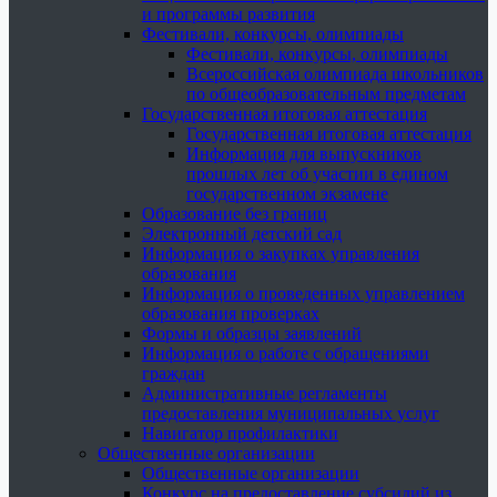
и программы развития
Фестивали, конкурсы, олимпиады
Фестивали, конкурсы, олимпиады
Всероссийская олимпиада школьников
по общеобразовательным предметам
Государственная итоговая аттестация
Государственная итоговая аттестация
Информация для выпускников
прошлых лет об участии в едином
государственном экзамене
Образование без границ
Электронный детский сад
Информация о закупках управления
образования
Информация о проведенных управлением
образования проверках
Формы и образцы заявлений
Информация о работе с обращениями
граждан
Административные регламенты
предоставления муниципальных услуг
Навигатор профилактики
Общественные организации
Общественные организации
Конкурс на предоставление субсидий из