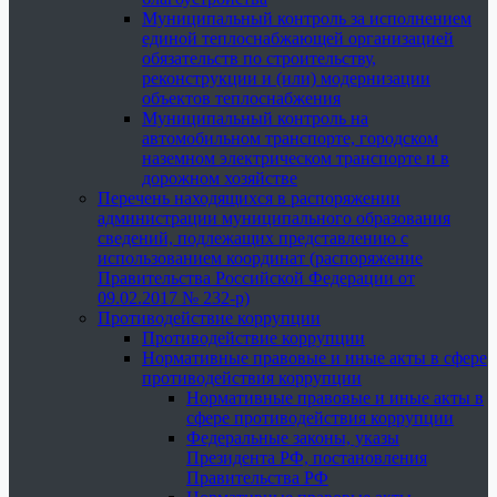
Муниципальный контроль за исполнением
единой теплоснабжающей организацией
обязательств по строительству,
реконструкции и (или) модернизации
объектов теплоснабжения
Муниципальный контроль на
автомобильном транспорте, городском
наземном электрическом транспорте и в
дорожном хозяйстве
Перечень находящихся в распоряжении
администрации муниципального образования
сведений, подлежащих представлению с
использованием координат (распоряжение
Правительства Российской Федерации от
09.02.2017 № 232-р)
Противодействие коррупции
Противодействие коррупции
Нормативные правовые и иные акты в сфере
противодействия коррупции
Нормативные правовые и иные акты в
сфере противодействия коррупции
Федеральные законы, указы
Президента РФ, постановления
Правительства РФ