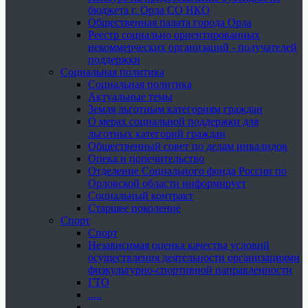
бюджета г. Орла СО НКО
Общественная палата города Орла
Реестр социально ориентированных
некоммерческих организаций - получателей
поддержки
Социальная политика
Социальная политика
Актуальные темы
Земля льготным категориям граждан
О мерах социальной поддержки для
льготных категорий граждан
Общественный совет по делам инвалидов
Опека и попечительство
Отделение Социального фонда России по
Орловской области информирует
Социальный контракт
Старшее поколение
Спорт
Спорт
Независимая оценка качества условий
осуществления деятельности организациями
физкультурно-спортивной направленности
ГТО
.....
......