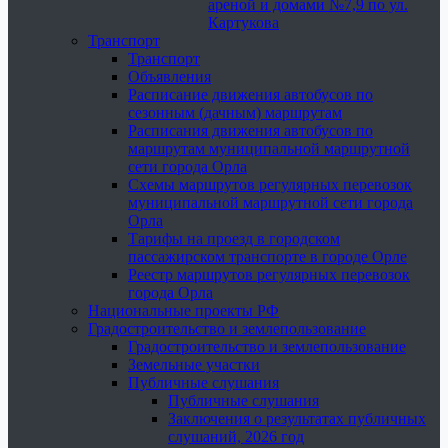
ареной и домами №7,9 по ул.
Картукова
Транспорт
Транспорт
Объявления
Расписание движения автобусов по
сезонным (дачным) маршрутам
Расписания движения автобусов по
маршрутам муниципальной маршрутной
сети города Орла
Схемы маршрутов регулярных перевозок
муниципальной маршрутной сети города
Орла
Тарифы на проезд в городском
пассажирском транспорте в городе Орле
Реестр маршрутов регулярных перевозок
города Орла
Национальные проекты РФ
Градостроительство и землепользование
Градостроительство и землепользование
Земельные участки
Публичные слушания
Публичные слушания
Заключения о результатах публичных
слушаний, 2026 год