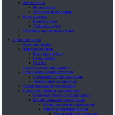
Фотогалерея
Фотогалерея
Загрузить фотографии
Видеогалерея
Видеогалерея
Добавить видео
Телефоны экстренных служб
Администрация
Администрация
Мэр города Орла
Мэр города Орла
Полномочия
Отчеты
Структура администрации
Справочник администрации
Справочник администрации
Телефонный справочник
Территориальные управления
Подведомственные организации
Подведомственные организации
Муниципальные учреждения
Муниципальные учреждения
Учреждения образования
Учреждения образования