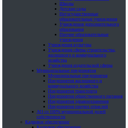
Школы
Детские сады
Негосударственные
образовательные учреждения
Учреждения дополнительного
образования
Прочие образовательные
учреждения
Учреждения культуры
Учреждения сферы строительства,
жилищного и коммунального
хозяйства
Учреждения издательской сферы
Муниципальные предприятия
Муниципальные предприятия
Предприятия жилищного и
коммунального хозяйства
Предприятия транспорта
Предприятия общественного питания
Предприятия здравоохранения
Предприятия прочих отраслей
АО со 100% муниципальной долей
собственности
Кадровое обеспечение
Кадровое обеспечение