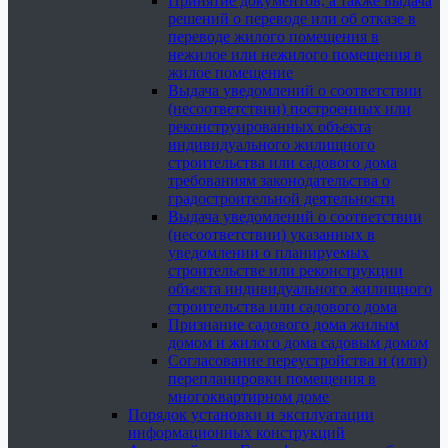
Принятие документов, а также выдача
решений о переводе или об отказе в
переводе жилого помещения в
нежилое или нежилого помещения в
жилое помещение
Выдача уведомлений о соответствии
(несоответствии) построенных или
реконструированных объекта
индивидуального жилищного
строительства или садового дома
требованиям законодательства о
градостроительной деятельности
Выдача уведомлений о соответствии
(несоответствии) указанных в
уведомлении о планируемых
строительстве или реконструкции
объекта индивидуального жилищного
строительства или садового дома
Признание садового дома жилым
домом и жилого дома садовым домом
Согласование переустройства и (или)
перепланировки помещения в
многоквартирном доме
Порядок установки и эксплуатации
информационных конструкций