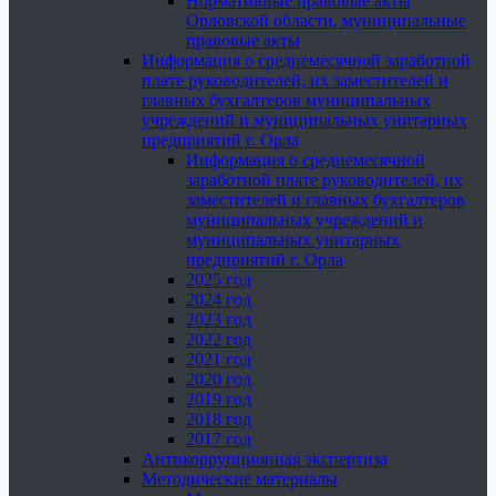
Нормативные правовые акты
Орловской области, муниципальные
правовые акты
Информация о среднемесячной заработной
плате руководителей, их заместителей и
главных бухгалтеров муниципальных
учреждений и муниципальных унитарных
предприятий г. Орла
Информация о среднемесячной
заработной плате руководителей, их
заместителей и главных бухгалтеров
муниципальных учреждений и
муниципальных унитарных
предприятий г. Орла
2025 год
2024 год
2023 год
2022 год
2021 год
2020 год
2019 год
2018 год
2017 год
Антикоррупционная экспертиза
Методические материалы