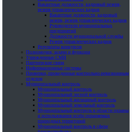
Вакантные должности, кадровый резерв,
резерв управленческих кадров
Вакантные должности, кадровый
резерв, резерв управленческих кадров
Руководители муниципальных
предприятий
Должности муниципальной службы
Резерв управленческих кадров
Результаты конкурсов
Полномочия, задачи и функции
Учрежденные СМИ
Партнерские связи
Информационные системы
Проверки, проведенные контрольно-ревизионным
отделом
Муниципальный контроль
Муниципальный контроль
Муниципальный лесной контроль
Муниципальный жилищный контроль
Муниципальный земельный контроль
Муниципальный контроль в области охраны
и использования особо охраняемых
природных территорий
Муниципальный контроль в сфере
благоустройства