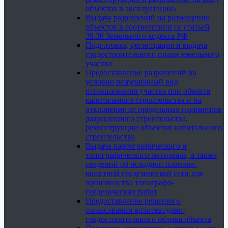
объектов в эксплуатацию.
Выдача разрешений на размещение
объектов в соответствии со статьей
39.36 Земельного кодекса РФ
Подготовка, регистрация и выдача
градостроительного плана земельного
участка
Предоставление разрешений на
условно разрешенный вид
использования участка или объекта
капитального строительства и на
отклонение от предельных параметров
разрешенного строительства,
реконструкции объектов капитального
строительства
Выдача картографического и
топографического материала, а также
сведений об исходной планово-
высотной геодезической сети для
производства топографо-
геодезических работ
Предоставление решения о
согласовании архитектурно-
градостроительного облика объекта