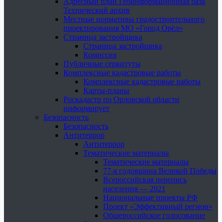
Адресный план Геоинформационная база
Технический архив
Местные нормативы градостроительного
проектирования МО «Город Орёл»
Страница застройщика
Страница застройщика
Комиссия
Публичные сервитуты
Комплексные кадастровые работы
Комплексные кадастровые работы
Карты-планы
Роскадастр по Орловской области
информирует
Безопасность
Безопасность
Антитеррор
Антитеррор
Тематические материалы
Тематические материалы
77-я годовщина Великой Победы
Всероссийская перепись
населения — 2021
Национальные проекты РФ
Проект «Эффективный регион»
Общероссийское голосование