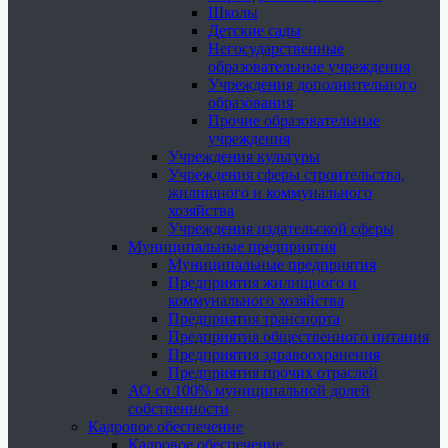
Школы
Детские сады
Негосударственные
образовательные учреждения
Учреждения дополнительного
образования
Прочие образовательные
учреждения
Учреждения культуры
Учреждения сферы строительства,
жилищного и коммунального
хозяйства
Учреждения издательской сферы
Муниципальные предприятия
Муниципальные предприятия
Предприятия жилищного и
коммунального хозяйства
Предприятия транспорта
Предприятия общественного питания
Предприятия здравоохранения
Предприятия прочих отраслей
АО со 100% муниципальной долей
собственности
Кадровое обеспечение
Кадровое обеспечение