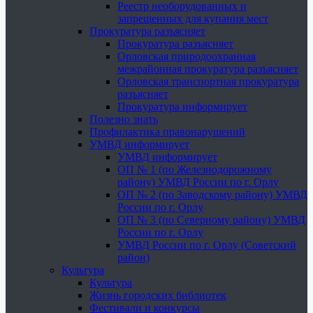
Реестр необорудованных и
запрещенных для купания мест
Прокуратура разъясняет
Прокуратура разъясняет
Орловская природоохранная
межрайонная прокуратура разъясняет
Орловская транспортная прокуратура
разъясняет
Прокуратура информирует
Полезно знать
Профилактика правонарушений
УМВД информирует
УМВД информирует
ОП № 1 (по Железнодорожному
району) УМВД России по г. Орлу
ОП № 2 (по Заводскому району) УМВД
России по г. Орлу
ОП № 3 (по Северному району) УМВД
России по г. Орлу
УМВД России по г. Орлу (Советский
район)
Культура
Культура
Жизнь городских библиотек
Фестивали и конкурсы