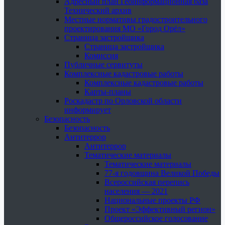
Адресный план Геоинформационная база
Технический архив
Местные нормативы градостроительного
проектирования МО «Город Орёл»
Страница застройщика
Страница застройщика
Комиссия
Публичные сервитуты
Комплексные кадастровые работы
Комплексные кадастровые работы
Карты-планы
Роскадастр по Орловской области
информирует
Безопасность
Безопасность
Антитеррор
Антитеррор
Тематические материалы
Тематические материалы
77-я годовщина Великой Победы
Всероссийская перепись
населения — 2021
Национальные проекты РФ
Проект «Эффективный регион»
Общероссийское голосование