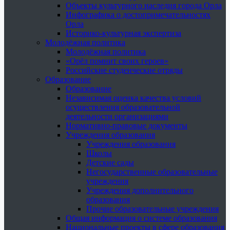
Объекты культурного наследия города Орла
Инфографика о достопримечательностях
Орла
Историко-культурная экспертиза
Молодёжная политика
Молодёжная политика
«Орёл помнит своих героев»
Российские студенческие отряды
Образование
Образование
Независимая оценка качества условий
осуществления образовательной
деятельности организациями
Нормативно-правовые документы
Учреждения образования
Учреждения образования
Школы
Детские сады
Негосударственные образовательные
учреждения
Учреждения дополнительного
образования
Прочие образовательные учреждения
Общая информация о системе образования
Национальные проекты в сфере образования