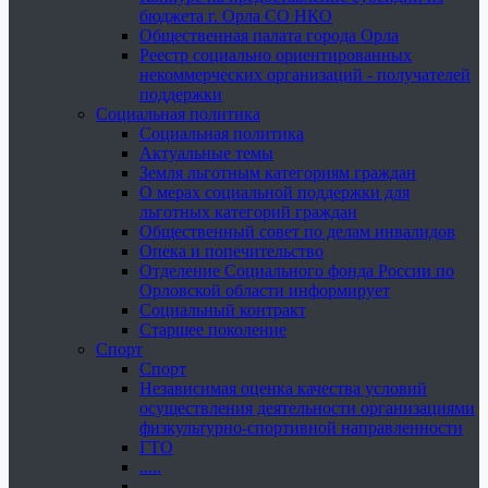
бюджета г. Орла СО НКО
Общественная палата города Орла
Реестр социально ориентированных
некоммерческих организаций - получателей
поддержки
Социальная политика
Социальная политика
Актуальные темы
Земля льготным категориям граждан
О мерах социальной поддержки для
льготных категорий граждан
Общественный совет по делам инвалидов
Опека и попечительство
Отделение Социального фонда России по
Орловской области информирует
Социальный контракт
Старшее поколение
Спорт
Спорт
Независимая оценка качества условий
осуществления деятельности организациями
физкультурно-спортивной направленности
ГТО
.....
......