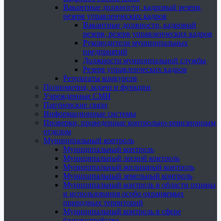
Вакантные должности, кадровый резерв,
резерв управленческих кадров
Вакантные должности, кадровый
резерв, резерв управленческих кадров
Руководители муниципальных
предприятий
Должности муниципальной службы
Резерв управленческих кадров
Результаты конкурсов
Полномочия, задачи и функции
Учрежденные СМИ
Партнерские связи
Информационные системы
Проверки, проведенные контрольно-ревизионным
отделом
Муниципальный контроль
Муниципальный контроль
Муниципальный лесной контроль
Муниципальный жилищный контроль
Муниципальный земельный контроль
Муниципальный контроль в области охраны
и использования особо охраняемых
природных территорий
Муниципальный контроль в сфере
благоустройства