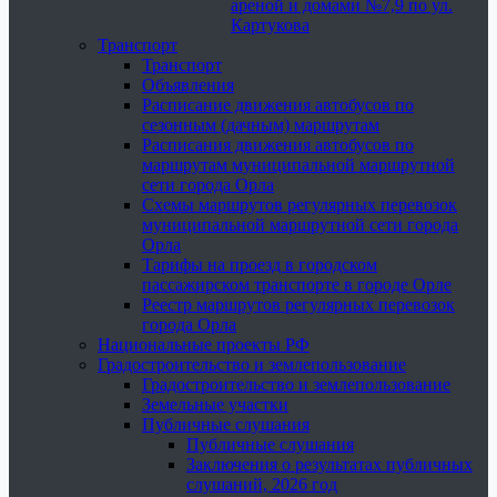
ареной и домами №7,9 по ул.
Картукова
Транспорт
Транспорт
Объявления
Расписание движения автобусов по
сезонным (дачным) маршрутам
Расписания движения автобусов по
маршрутам муниципальной маршрутной
сети города Орла
Схемы маршрутов регулярных перевозок
муниципальной маршрутной сети города
Орла
Тарифы на проезд в городском
пассажирском транспорте в городе Орле
Реестр маршрутов регулярных перевозок
города Орла
Национальные проекты РФ
Градостроительство и землепользование
Градостроительство и землепользование
Земельные участки
Публичные слушания
Публичные слушания
Заключения о результатах публичных
слушаний, 2026 год