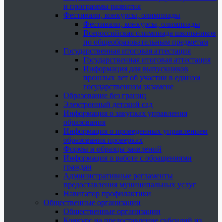
и программы развития
Фестивали, конкурсы, олимпиады
Фестивали, конкурсы, олимпиады
Всероссийская олимпиада школьников
по общеобразовательным предметам
Государственная итоговая аттестация
Государственная итоговая аттестация
Информация для выпускников
прошлых лет об участии в едином
государственном экзамене
Образование без границ
Электронный детский сад
Информация о закупках управления
образования
Информация о проведенных управлением
образования проверках
Формы и образцы заявлений
Информация о работе с обращениями
граждан
Административные регламенты
предоставления муниципальных услуг
Навигатор профилактики
Общественные организации
Общественные организации
Конкурс на предоставление субсидий из