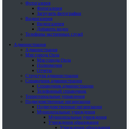
Фотогалерея
Фотогалерея
Загрузить фотографии
Видеогалерея
Видеогалерея
Добавить видео
Телефоны экстренных служб
Администрация
Администрация
Мэр города Орла
Мэр города Орла
Полномочия
Отчеты
Структура администрации
Справочник администрации
Справочник администрации
Телефонный справочник
Территориальные управления
Подведомственные организации
Подведомственные организации
Муниципальные учреждения
Муниципальные учреждения
Учреждения образования
Учреждения образования