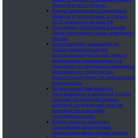
объектов в эксплуатацию.
Выдача разрешений на размещение
объектов в соответствии со статьей
39.36 Земельного кодекса РФ
Подготовка, регистрация и выдача
градостроительного плана земельного
участка
Предоставление разрешений на
условно разрешенный вид
использования участка или объекта
капитального строительства и на
отклонение от предельных параметров
разрешенного строительства,
реконструкции объектов капитального
строительства
Выдача картографического и
топографического материала, а также
сведений об исходной планово-
высотной геодезической сети для
производства топографо-
геодезических работ
Предоставление решения о
согласовании архитектурно-
градостроительного облика объекта