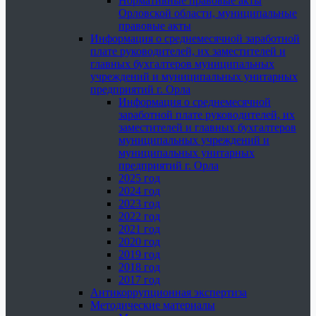
Нормативные правовые акты
Орловской области, муниципальные
правовые акты
Информация о среднемесячной заработной
плате руководителей, их заместителей и
главных бухгалтеров муниципальных
учреждений и муниципальных унитарных
предприятий г. Орла
Информация о среднемесячной
заработной плате руководителей, их
заместителей и главных бухгалтеров
муниципальных учреждений и
муниципальных унитарных
предприятий г. Орла
2025 год
2024 год
2023 год
2022 год
2021 год
2020 год
2019 год
2018 год
2017 год
Антикоррупционная экспертиза
Методические материалы