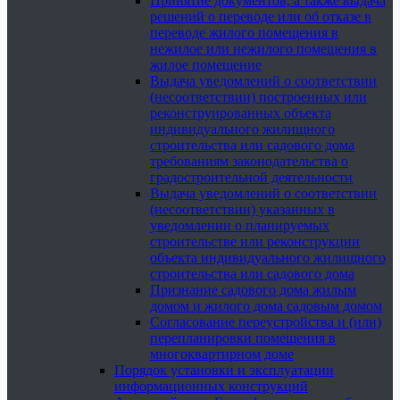
Принятие документов, а также выдача
решений о переводе или об отказе в
переводе жилого помещения в
нежилое или нежилого помещения в
жилое помещение
Выдача уведомлений о соответствии
(несоответствии) построенных или
реконструированных объекта
индивидуального жилищного
строительства или садового дома
требованиям законодательства о
градостроительной деятельности
Выдача уведомлений о соответствии
(несоответствии) указанных в
уведомлении о планируемых
строительстве или реконструкции
объекта индивидуального жилищного
строительства или садового дома
Признание садового дома жилым
домом и жилого дома садовым домом
Согласование переустройства и (или)
перепланировки помещения в
многоквартирном доме
Порядок установки и эксплуатации
информационных конструкций