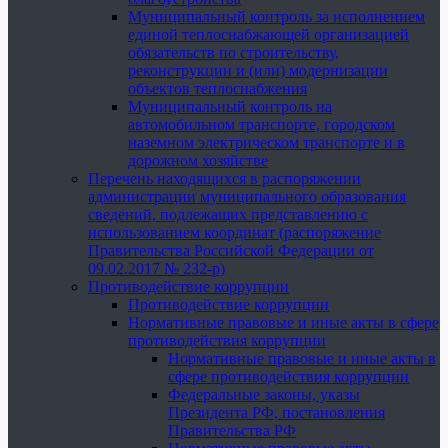
Муниципальный контроль за исполнением
единой теплоснабжающей организацией
обязательств по строительству,
реконструкции и (или) модернизации
объектов теплоснабжения
Муниципальный контроль на
автомобильном транспорте, городском
наземном электрическом транспорте и в
дорожном хозяйстве
Перечень находящихся в распоряжении
администрации муниципального образования
сведений, подлежащих представлению с
использованием координат (распоряжение
Правительства Российской Федерации от
09.02.2017 № 232-р)
Противодействие коррупции
Противодействие коррупции
Нормативные правовые и иные акты в сфере
противодействия коррупции
Нормативные правовые и иные акты в
сфере противодействия коррупции
Федеральные законы, указы
Президента РФ, постановления
Правительства РФ