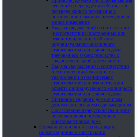
Принятие документов, а также выдача
решений о переводе или об отказе в
переводе жилого помещения в
нежилое или нежилого помещения в
жилое помещение
Выдача уведомлений о соответствии
(несоответствии) построенных или
реконструированных объекта
индивидуального жилищного
строительства или садового дома
требованиям законодательства о
градостроительной деятельности
Выдача уведомлений о соответствии
(несоответствии) указанных в
уведомлении о планируемых
строительстве или реконструкции
объекта индивидуального жилищного
строительства или садового дома
Признание садового дома жилым
домом и жилого дома садовым домом
Согласование переустройства и (или)
перепланировки помещения в
многоквартирном доме
Порядок установки и эксплуатации
информационных конструкций