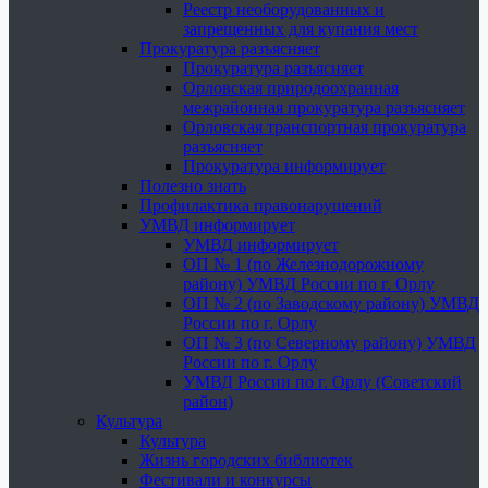
Реестр необорудованных и
запрещенных для купания мест
Прокуратура разъясняет
Прокуратура разъясняет
Орловская природоохранная
межрайонная прокуратура разъясняет
Орловская транспортная прокуратура
разъясняет
Прокуратура информирует
Полезно знать
Профилактика правонарушений
УМВД информирует
УМВД информирует
ОП № 1 (по Железнодорожному
району) УМВД России по г. Орлу
ОП № 2 (по Заводскому району) УМВД
России по г. Орлу
ОП № 3 (по Северному району) УМВД
России по г. Орлу
УМВД России по г. Орлу (Советский
район)
Культура
Культура
Жизнь городских библиотек
Фестивали и конкурсы