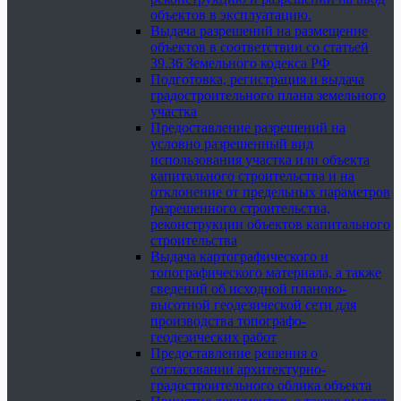
объектов в эксплуатацию.
Выдача разрешений на размещение
объектов в соответствии со статьей
39.36 Земельного кодекса РФ
Подготовка, регистрация и выдача
градостроительного плана земельного
участка
Предоставление разрешений на
условно разрешенный вид
использования участка или объекта
капитального строительства и на
отклонение от предельных параметров
разрешенного строительства,
реконструкции объектов капитального
строительства
Выдача картографического и
топографического материала, а также
сведений об исходной планово-
высотной геодезической сети для
производства топографо-
геодезических работ
Предоставление решения о
согласовании архитектурно-
градостроительного облика объекта