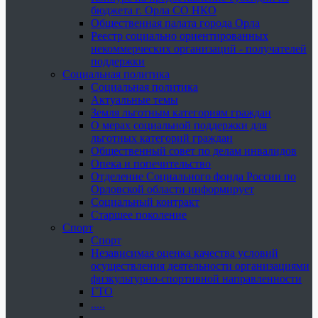
бюджета г. Орла СО НКО
Общественная палата города Орла
Реестр социально ориентированных
некоммерческих организаций - получателей
поддержки
Социальная политика
Социальная политика
Актуальные темы
Земля льготным категориям граждан
О мерах социальной поддержки для
льготных категорий граждан
Общественный совет по делам инвалидов
Опека и попечительство
Отделение Социального фонда России по
Орловской области информирует
Социальный контракт
Старшее поколение
Спорт
Спорт
Независимая оценка качества условий
осуществления деятельности организациями
физкультурно-спортивной направленности
ГТО
.....
......