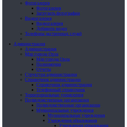
Фотогалерея
Фотогалерея
Загрузить фотографии
Видеогалерея
Видеогалерея
Добавить видео
Телефоны экстренных служб
Администрация
Администрация
Мэр города Орла
Мэр города Орла
Полномочия
Отчеты
Структура администрации
Справочник администрации
Справочник администрации
Телефонный справочник
Территориальные управления
Подведомственные организации
Подведомственные организации
Муниципальные учреждения
Муниципальные учреждения
Учреждения образования
Учреждения образования