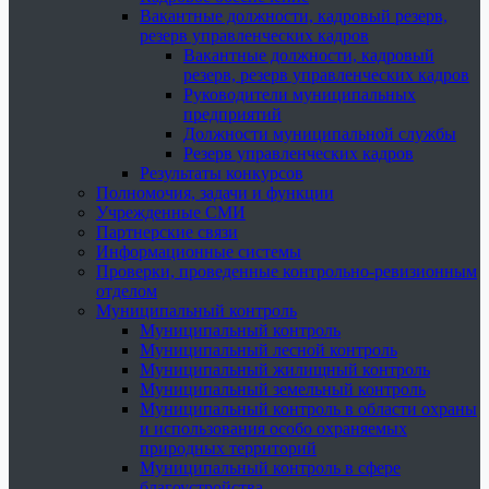
Вакантные должности, кадровый резерв,
резерв управленческих кадров
Вакантные должности, кадровый
резерв, резерв управленческих кадров
Руководители муниципальных
предприятий
Должности муниципальной службы
Резерв управленческих кадров
Результаты конкурсов
Полномочия, задачи и функции
Учрежденные СМИ
Партнерские связи
Информационные системы
Проверки, проведенные контрольно-ревизионным
отделом
Муниципальный контроль
Муниципальный контроль
Муниципальный лесной контроль
Муниципальный жилищный контроль
Муниципальный земельный контроль
Муниципальный контроль в области охраны
и использования особо охраняемых
природных территорий
Муниципальный контроль в сфере
благоустройства