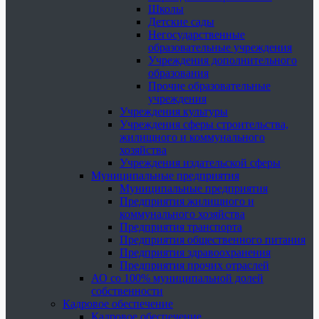
Школы
Детские сады
Негосударственные
образовательные учреждения
Учреждения дополнительного
образования
Прочие образовательные
учреждения
Учреждения культуры
Учреждения сферы строительства,
жилищного и коммунального
хозяйства
Учреждения издательской сферы
Муниципальные предприятия
Муниципальные предприятия
Предприятия жилищного и
коммунального хозяйства
Предприятия транспорта
Предприятия общественного питания
Предприятия здравоохранения
Предприятия прочих отраслей
АО со 100% муниципальной долей
собственности
Кадровое обеспечение
Кадровое обеспечение