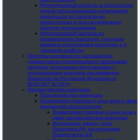
Муниципальный контроль за исполнением
единой теплоснабжающей организацией
обязательств по строительству,
реконструкции и (или) модернизации
объектов теплоснабжения
Муниципальный контроль на
автомобильном транспорте, городском
наземном электрическом транспорте и в
дорожном хозяйстве
Перечень находящихся в распоряжении
администрации муниципального образования
сведений, подлежащих представлению с
использованием координат (распоряжение
Правительства Российской Федерации от
09.02.2017 № 232-р)
Противодействие коррупции
Противодействие коррупции
Нормативные правовые и иные акты в сфере
противодействия коррупции
Нормативные правовые и иные акты в
сфере противодействия коррупции
Федеральные законы, указы
Президента РФ, постановления
Правительства РФ