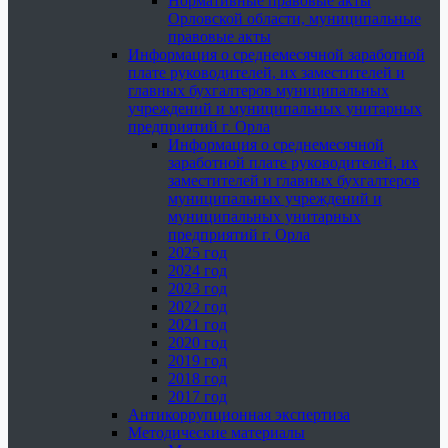
Нормативные правовые акты
Орловской области, муниципальные
правовые акты
Информация о среднемесячной заработной
плате руководителей, их заместителей и
главных бухгалтеров муниципальных
учреждений и муниципальных унитарных
предприятий г. Орла
Информация о среднемесячной
заработной плате руководителей, их
заместителей и главных бухгалтеров
муниципальных учреждений и
муниципальных унитарных
предприятий г. Орла
2025 год
2024 год
2023 год
2022 год
2021 год
2020 год
2019 год
2018 год
2017 год
Антикоррупционная экспертиза
Методические материалы