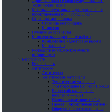
Адресный план Геоинформационная база
Технический архив
Местные нормативы градостроительного
проектирования МО «Город Орёл»
Страница застройщика
Страница застройщика
Комиссия
Публичные сервитуты
Комплексные кадастровые работы
Комплексные кадастровые работы
Карты-планы
Роскадастр по Орловской области
информирует
Безопасность
Безопасность
Антитеррор
Антитеррор
Тематические материалы
Тематические материалы
77-я годовщина Великой Победы
Всероссийская перепись
населения — 2021
Национальные проекты РФ
Проект «Эффективный регион»
Общероссийское голосование