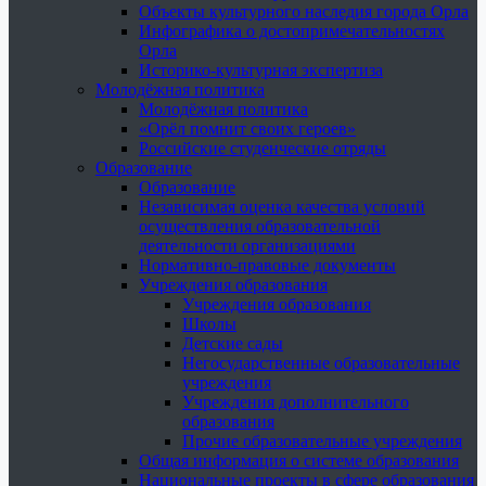
Объекты культурного наследия города Орла
Инфографика о достопримечательностях
Орла
Историко-культурная экспертиза
Молодёжная политика
Молодёжная политика
«Орёл помнит своих героев»
Российские студенческие отряды
Образование
Образование
Независимая оценка качества условий
осуществления образовательной
деятельности организациями
Нормативно-правовые документы
Учреждения образования
Учреждения образования
Школы
Детские сады
Негосударственные образовательные
учреждения
Учреждения дополнительного
образования
Прочие образовательные учреждения
Общая информация о системе образования
Национальные проекты в сфере образования