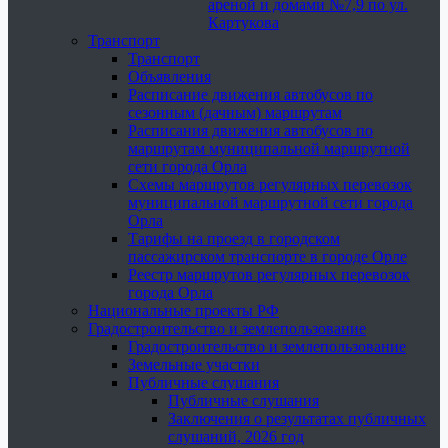
ареной и домами №7,9 по ул.
Картукова
Транспорт
Транспорт
Объявления
Расписание движения автобусов по
сезонным (дачным) маршрутам
Расписания движения автобусов по
маршрутам муниципальной маршрутной
сети города Орла
Схемы маршрутов регулярных перевозок
муниципальной маршрутной сети города
Орла
Тарифы на проезд в городском
пассажирском транспорте в городе Орле
Реестр маршрутов регулярных перевозок
города Орла
Национальные проекты РФ
Градостроительство и землепользование
Градостроительство и землепользование
Земельные участки
Публичные слушания
Публичные слушания
Заключения о результатах публичных
слушаний, 2026 год