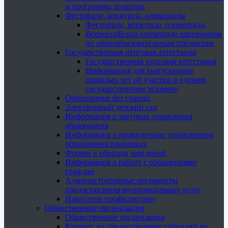
и программы развития
Фестивали, конкурсы, олимпиады
Фестивали, конкурсы, олимпиады
Всероссийская олимпиада школьников
по общеобразовательным предметам
Государственная итоговая аттестация
Государственная итоговая аттестация
Информация для выпускников
прошлых лет об участии в едином
государственном экзамене
Образование без границ
Электронный детский сад
Информация о закупках управления
образования
Информация о проведенных управлением
образования проверках
Формы и образцы заявлений
Информация о работе с обращениями
граждан
Административные регламенты
предоставления муниципальных услуг
Навигатор профилактики
Общественные организации
Общественные организации
Конкурс на предоставление субсидий из