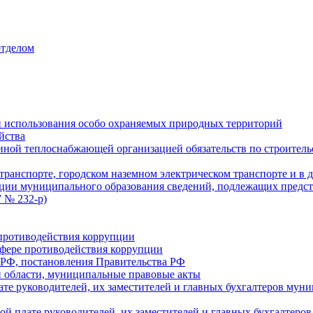
отделом
 использования особо охраняемых природных территорий
йства
ой теплоснабжающей организацией обязательств по строительс
ранспорте, городском наземном электрическом транспорте и в 
ции муниципального образования сведений, подлежащих предст
 № 232-р)
противодействия коррупции
фере противодействия коррупции
 РФ, постановления Правительства РФ
 области, муниципальные правовые акты
ате руководителей, их заместителей и главных бухгалтеров м
ой плате руководителей, их заместителей и главных бухгалте