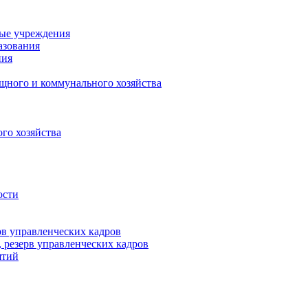
ные учреждения
азования
ния
щного и коммунального хозяйства
го хозяйства
ости
рв управленческих кадров
 резерв управленческих кадров
ятий