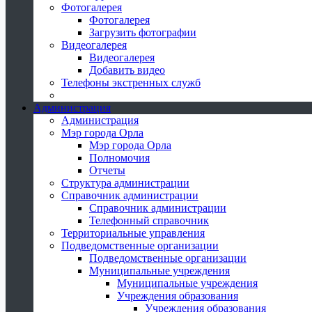
Фотогалерея
Фотогалерея
Загрузить фотографии
Видеогалерея
Видеогалерея
Добавить видео
Телефоны экстренных служб
Администрация
Администрация
Мэр города Орла
Мэр города Орла
Полномочия
Отчеты
Структура администрации
Справочник администрации
Справочник администрации
Телефонный справочник
Территориальные управления
Подведомственные организации
Подведомственные организации
Муниципальные учреждения
Муниципальные учреждения
Учреждения образования
Учреждения образования