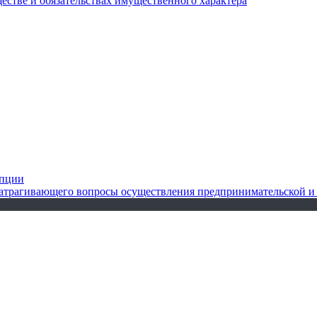
ществе и обязательствах имущественного характера
упции
 затрагивающего вопросы осуществления предпринимательской и