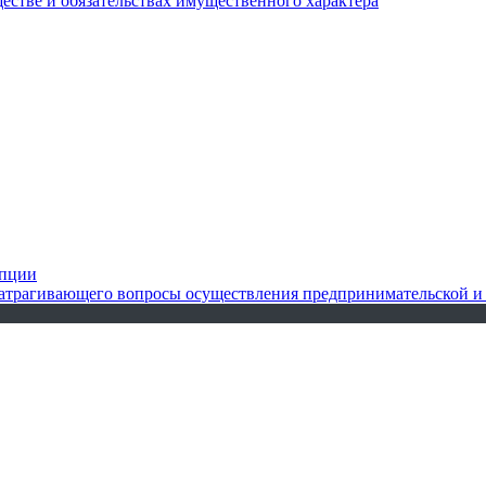
ществе и обязательствах имущественного характера
упции
 затрагивающего вопросы осуществления предпринимательской и