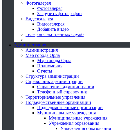
Фотогалерея
Фотогалерея
Загрузить фотографии
Видеогалерея
Видеогалерея
Добавить видео
Телефоны экстренных служб
Администрация
Администрация
Мэр города Орла
Мэр города Орла
Полномочия
Отчеты
Структура администрации
Справочник администрации
Справочник администрации
Телефонный справочник
Территориальные управления
Подведомственные организации
Подведомственные организации
Муниципальные учреждения
Муниципальные учреждения
Учреждения образования
Учреждения образования