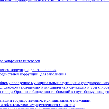
ре конфликта интересов
твием коррупции, для заполнения
одействием коррупции, для заполнения
ебному поведению муниципальных служащих и урегулированию 
 служебному поведению муниципальных служащих и урегулиро
 города Орла по соблюдению требований к служебному повед
с бывшим государственным, муниципальным служащим
е и обязательствах имущественного характера