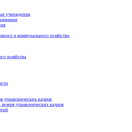
ные учреждения
азования
ния
щного и коммунального хозяйства
го хозяйства
ости
рв управленческих кадров
 резерв управленческих кадров
ятий