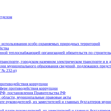
отделом
 использования особо охраняемых природных территорий
йства
ой теплоснабжающей организацией обязательств по строительс
ранспорте, городском наземном электрическом транспорте и в 
ции муниципального образования сведений, подлежащих предст
 № 232-р)
противодействия коррупции
фере противодействия коррупции
 РФ, постановления Правительства РФ
 области, муниципальные правовые акты
ате руководителей, их заместителей и главных бухгалтеров м
ой плате руководителей, их заместителей и главных бухгалте