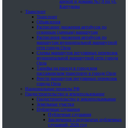
ареной и домами №7,9 по ул.
Картукова
Транспорт
Транспорт
Объявления
Расписание движения автобусов по
сезонным (дачным) маршрутам
Расписания движения автобусов по
маршрутам муниципальной маршрутной
сети города Орла
Схемы маршрутов регулярных перевозок
муниципальной маршрутной сети города
Орла
Тарифы на проезд в городском
пассажирском транспорте в городе Орле
Реестр маршрутов регулярных перевозок
города Орла
Национальные проекты РФ
Градостроительство и землепользование
Градостроительство и землепользование
Земельные участки
Публичные слушания
Публичные слушания
Заключения о результатах публичных
слушаний, 2026 год