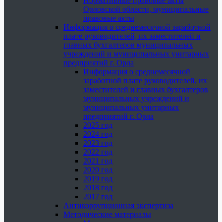
Нормативные правовые акты
Орловской области, муниципальные
правовые акты
Информация о среднемесячной заработной
плате руководителей, их заместителей и
главных бухгалтеров муниципальных
учреждений и муниципальных унитарных
предприятий г. Орла
Информация о среднемесячной
заработной плате руководителей, их
заместителей и главных бухгалтеров
муниципальных учреждений и
муниципальных унитарных
предприятий г. Орла
2025 год
2024 год
2023 год
2022 год
2021 год
2020 год
2019 год
2018 год
2017 год
Антикоррупционная экспертиза
Методические материалы