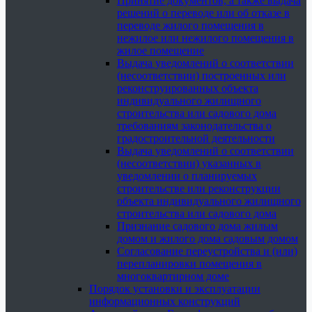
Принятие документов, а также выдача
решений о переводе или об отказе в
переводе жилого помещения в
нежилое или нежилого помещения в
жилое помещение
Выдача уведомлений о соответствии
(несоответствии) построенных или
реконструированных объекта
индивидуального жилищного
строительства или садового дома
требованиям законодательства о
градостроительной деятельности
Выдача уведомлений о соответствии
(несоответствии) указанных в
уведомлении о планируемых
строительстве или реконструкции
объекта индивидуального жилищного
строительства или садового дома
Признание садового дома жилым
домом и жилого дома садовым домом
Согласование переустройства и (или)
перепланировки помещения в
многоквартирном доме
Порядок установки и эксплуатации
информационных конструкций