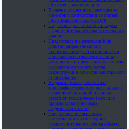
объектов в эксплуатацию.
Выдача разрешений на размещение
объектов в соответствии со статьей
39.36 Земельного кодекса РФ
Подготовка, регистрация и выдача
градостроительного плана земельного
участка
Предоставление разрешений на
условно разрешенный вид
использования участка или объекта
капитального строительства и на
отклонение от предельных параметров
разрешенного строительства,
реконструкции объектов капитального
строительства
Выдача картографического и
топографического материала, а также
сведений об исходной планово-
высотной геодезической сети для
производства топографо-
геодезических работ
Предоставление решения о
согласовании архитектурно-
градостроительного облика объекта