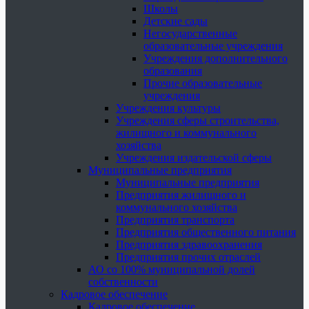
Школы
Детские сады
Негосударственные
образовательные учреждения
Учреждения дополнительного
образования
Прочие образовательные
учреждения
Учреждения культуры
Учреждения сферы строительства,
жилищного и коммунального
хозяйства
Учреждения издательской сферы
Муниципальные предприятия
Муниципальные предприятия
Предприятия жилищного и
коммунального хозяйства
Предприятия транспорта
Предприятия общественного питания
Предприятия здравоохранения
Предприятия прочих отраслей
АО со 100% муниципальной долей
собственности
Кадровое обеспечение
Кадровое обеспечение