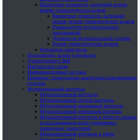
Вакантные должности, кадровый резерв,
резерв управленческих кадров
Вакантные должности, кадровый
резерв, резерв управленческих кадров
Руководители муниципальных
предприятий
Должности муниципальной службы
Резерв управленческих кадров
Результаты конкурсов
Полномочия, задачи и функции
Учрежденные СМИ
Партнерские связи
Информационные системы
Проверки, проведенные контрольно-ревизионным
отделом
Муниципальный контроль
Муниципальный контроль
Муниципальный лесной контроль
Муниципальный жилищный контроль
Муниципальный земельный контроль
Муниципальный контроль в области охраны
и использования особо охраняемых
природных территорий
Муниципальный контроль в сфере
благоустройства