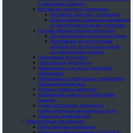
и программы развития
Фестивали, конкурсы, олимпиады
Фестивали, конкурсы, олимпиады
Всероссийская олимпиада школьников
по общеобразовательным предметам
Государственная итоговая аттестация
Государственная итоговая аттестация
Информация для выпускников
прошлых лет об участии в едином
государственном экзамене
Образование без границ
Электронный детский сад
Информация о закупках управления
образования
Информация о проведенных управлением
образования проверках
Формы и образцы заявлений
Информация о работе с обращениями
граждан
Административные регламенты
предоставления муниципальных услуг
Навигатор профилактики
Общественные организации
Общественные организации
Конкурс на предоставление субсидий из