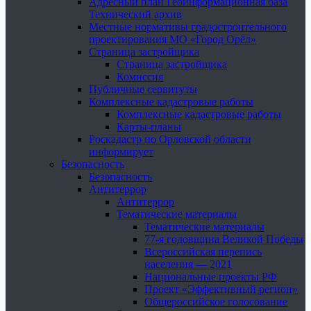
Адресный план Геоинформационная база
Технический архив
Местные нормативы градостроительного
проектирования МО «Город Орёл»
Страница застройщика
Страница застройщика
Комиссия
Публичные сервитуты
Комплексные кадастровые работы
Комплексные кадастровые работы
Карты-планы
Роскадастр по Орловской области
информирует
Безопасность
Безопасность
Антитеррор
Антитеррор
Тематические материалы
Тематические материалы
77-я годовщина Великой Победы
Всероссийская перепись
населения — 2021
Национальные проекты РФ
Проект «Эффективный регион»
Общероссийское голосование