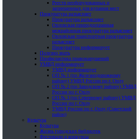
Реестр необорудованных и
запрещенных для купания мест
Прокуратура разъясняет
Прокуратура разъясняет
Орловская природоохранная
межрайонная прокуратура разъясняет
Орловская транспортная прокуратура
разъясняет
Прокуратура информирует
Полезно знать
Профилактика правонарушений
УМВД информирует
УМВД информирует
ОП № 1 (по Железнодорожному
району) УМВД России по г. Орлу
ОП № 2 (по Заводскому району) УМВД
России по г. Орлу
ОП № 3 (по Северному району) УМВД
России по г. Орлу
УМВД России по г. Орлу (Советский
район)
Культура
Культура
Жизнь городских библиотек
Фестивали и конкурсы