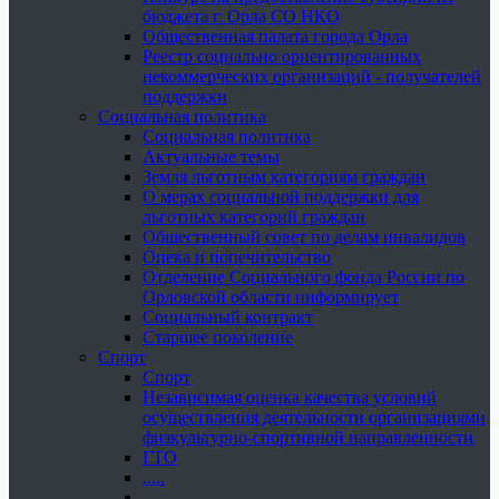
бюджета г. Орла СО НКО
Общественная палата города Орла
Реестр социально ориентированных
некоммерческих организаций - получателей
поддержки
Социальная политика
Социальная политика
Актуальные темы
Земля льготным категориям граждан
О мерах социальной поддержки для
льготных категорий граждан
Общественный совет по делам инвалидов
Опека и попечительство
Отделение Социального фонда России по
Орловской области информирует
Социальный контракт
Старшее поколение
Спорт
Спорт
Независимая оценка качества условий
осуществления деятельности организациями
физкультурно-спортивной направленности
ГТО
.....
......