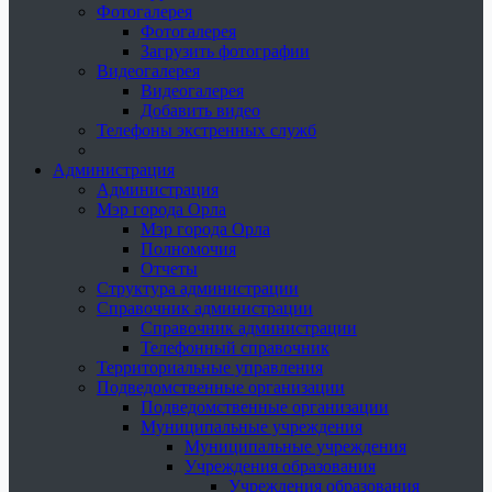
Фотогалерея
Фотогалерея
Загрузить фотографии
Видеогалерея
Видеогалерея
Добавить видео
Телефоны экстренных служб
Администрация
Администрация
Мэр города Орла
Мэр города Орла
Полномочия
Отчеты
Структура администрации
Справочник администрации
Справочник администрации
Телефонный справочник
Территориальные управления
Подведомственные организации
Подведомственные организации
Муниципальные учреждения
Муниципальные учреждения
Учреждения образования
Учреждения образования