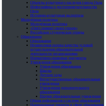
Объекты культурного наследия города Орла
Инфографика о достопримечательностях
Орла
Историко-культурная экспертиза
Молодёжная политика
Молодёжная политика
«Орёл помнит своих героев»
Российские студенческие отряды
Образование
Образование
Независимая оценка качества условий
осуществления образовательной
деятельности организациями
Нормативно-правовые документы
Учреждения образования
Учреждения образования
Школы
Детские сады
Негосударственные образовательные
учреждения
Учреждения дополнительного
образования
Прочие образовательные учреждения
Общая информация о системе образования
Национальные проекты в сфере образования