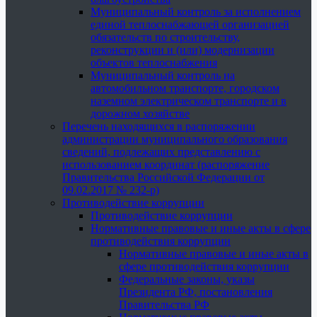
Муниципальный контроль за исполнением
единой теплоснабжающей организацией
обязательств по строительству,
реконструкции и (или) модернизации
объектов теплоснабжения
Муниципальный контроль на
автомобильном транспорте, городском
наземном электрическом транспорте и в
дорожном хозяйстве
Перечень находящихся в распоряжении
администрации муниципального образования
сведений, подлежащих представлению с
использованием координат (распоряжение
Правительства Российской Федерации от
09.02.2017 № 232-р)
Противодействие коррупции
Противодействие коррупции
Нормативные правовые и иные акты в сфере
противодействия коррупции
Нормативные правовые и иные акты в
сфере противодействия коррупции
Федеральные законы, указы
Президента РФ, постановления
Правительства РФ