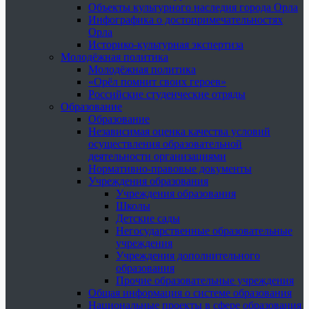
Объекты культурного наследия города Орла
Инфографика о достопримечательностях
Орла
Историко-культурная экспертиза
Молодёжная политика
Молодёжная политика
«Орёл помнит своих героев»
Российские студенческие отряды
Образование
Образование
Независимая оценка качества условий
осуществления образовательной
деятельности организациями
Нормативно-правовые документы
Учреждения образования
Учреждения образования
Школы
Детские сады
Негосударственные образовательные
учреждения
Учреждения дополнительного
образования
Прочие образовательные учреждения
Общая информация о системе образования
Национальные проекты в сфере образования