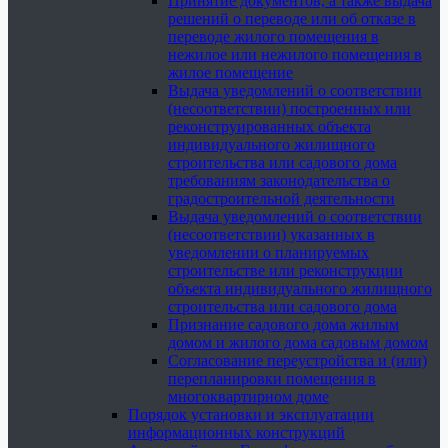
Принятие документов, а также выдача
решений о переводе или об отказе в
переводе жилого помещения в
нежилое или нежилого помещения в
жилое помещение
Выдача уведомлений о соответствии
(несоответствии) построенных или
реконструированных объекта
индивидуального жилищного
строительства или садового дома
требованиям законодательства о
градостроительной деятельности
Выдача уведомлений о соответствии
(несоответствии) указанных в
уведомлении о планируемых
строительстве или реконструкции
объекта индивидуального жилищного
строительства или садового дома
Признание садового дома жилым
домом и жилого дома садовым домом
Согласование переустройства и (или)
перепланировки помещения в
многоквартирном доме
Порядок установки и эксплуатации
информационных конструкций