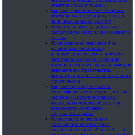
объектов в эксплуатацию.
Выдача разрешений на размещение
объектов в соответствии со статьей
39.36 Земельного кодекса РФ
Подготовка, регистрация и выдача
градостроительного плана земельного
участка
Предоставление разрешений на
условно разрешенный вид
использования участка или объекта
капитального строительства и на
отклонение от предельных параметров
разрешенного строительства,
реконструкции объектов капитального
строительства
Выдача картографического и
топографического материала, а также
сведений об исходной планово-
высотной геодезической сети для
производства топографо-
геодезических работ
Предоставление решения о
согласовании архитектурно-
градостроительного облика объекта