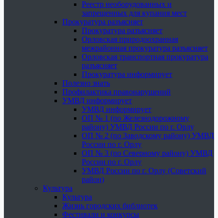
Реестр необорудованных и
запрещенных для купания мест
Прокуратура разъясняет
Прокуратура разъясняет
Орловская природоохранная
межрайонная прокуратура разъясняет
Орловская транспортная прокуратура
разъясняет
Прокуратура информирует
Полезно знать
Профилактика правонарушений
УМВД информирует
УМВД информирует
ОП № 1 (по Железнодорожному
району) УМВД России по г. Орлу
ОП № 2 (по Заводскому району) УМВД
России по г. Орлу
ОП № 3 (по Северному району) УМВД
России по г. Орлу
УМВД России по г. Орлу (Советский
район)
Культура
Культура
Жизнь городских библиотек
Фестивали и конкурсы