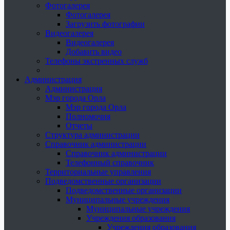
Фотогалерея
Фотогалерея
Загрузить фотографии
Видеогалерея
Видеогалерея
Добавить видео
Телефоны экстренных служб
Администрация
Администрация
Мэр города Орла
Мэр города Орла
Полномочия
Отчеты
Структура администрации
Справочник администрации
Справочник администрации
Телефонный справочник
Территориальные управления
Подведомственные организации
Подведомственные организации
Муниципальные учреждения
Муниципальные учреждения
Учреждения образования
Учреждения образования