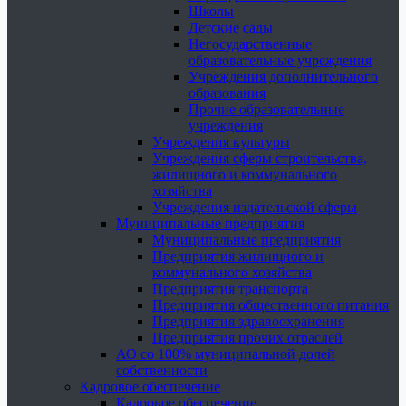
Школы
Детские сады
Негосударственные
образовательные учреждения
Учреждения дополнительного
образования
Прочие образовательные
учреждения
Учреждения культуры
Учреждения сферы строительства,
жилищного и коммунального
хозяйства
Учреждения издательской сферы
Муниципальные предприятия
Муниципальные предприятия
Предприятия жилищного и
коммунального хозяйства
Предприятия транспорта
Предприятия общественного питания
Предприятия здравоохранения
Предприятия прочих отраслей
АО со 100% муниципальной долей
собственности
Кадровое обеспечение
Кадровое обеспечение