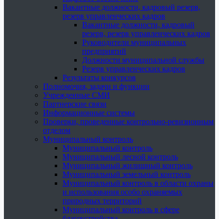
Вакантные должности, кадровый резерв,
резерв управленческих кадров
Вакантные должности, кадровый
резерв, резерв управленческих кадров
Руководители муниципальных
предприятий
Должности муниципальной службы
Резерв управленческих кадров
Результаты конкурсов
Полномочия, задачи и функции
Учрежденные СМИ
Партнерские связи
Информационные системы
Проверки, проведенные контрольно-ревизионным
отделом
Муниципальный контроль
Муниципальный контроль
Муниципальный лесной контроль
Муниципальный жилищный контроль
Муниципальный земельный контроль
Муниципальный контроль в области охраны
и использования особо охраняемых
природных территорий
Муниципальный контроль в сфере
благоустройства