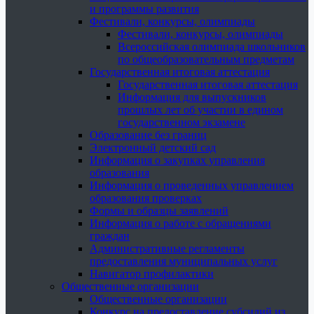
и программы развития
Фестивали, конкурсы, олимпиады
Фестивали, конкурсы, олимпиады
Всероссийская олимпиада школьников
по общеобразовательным предметам
Государственная итоговая аттестация
Государственная итоговая аттестация
Информация для выпускников
прошлых лет об участии в едином
государственном экзамене
Образование без границ
Электронный детский сад
Информация о закупках управления
образования
Информация о проведенных управлением
образования проверках
Формы и образцы заявлений
Информация о работе с обращениями
граждан
Административные регламенты
предоставления муниципальных услуг
Навигатор профилактики
Общественные организации
Общественные организации
Конкурс на предоставление субсидий из