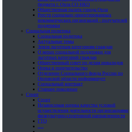
бюджета г. Орла СО НКО
Общественная палата города Орла
Реестр социально ориентированных
некоммерческих организаций - получателей
поддержки
Социальная политика
Социальная политика
Актуальные темы
Земля льготным категориям граждан
О мерах социальной поддержки для
льготных категорий граждан
Общественный совет по делам инвалидов
Опека и попечительство
Отделение Социального фонда России по
Орловской области информирует
Социальный контракт
Старшее поколение
Спорт
Спорт
Независимая оценка качества условий
осуществления деятельности организациями
физкультурно-спортивной направленности
ГТО
.....
......