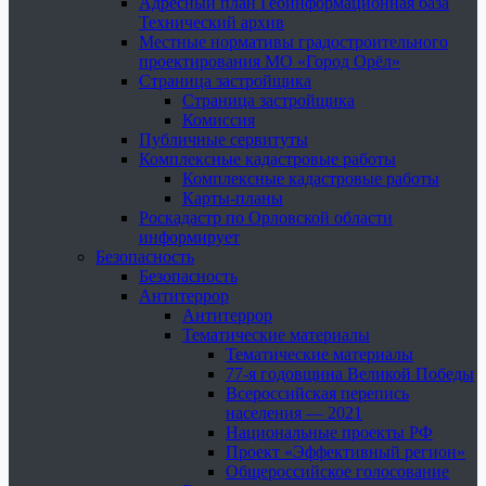
Адресный план Геоинформационная база
Технический архив
Местные нормативы градостроительного
проектирования МО «Город Орёл»
Страница застройщика
Страница застройщика
Комиссия
Публичные сервитуты
Комплексные кадастровые работы
Комплексные кадастровые работы
Карты-планы
Роскадастр по Орловской области
информирует
Безопасность
Безопасность
Антитеррор
Антитеррор
Тематические материалы
Тематические материалы
77-я годовщина Великой Победы
Всероссийская перепись
населения — 2021
Национальные проекты РФ
Проект «Эффективный регион»
Общероссийское голосование