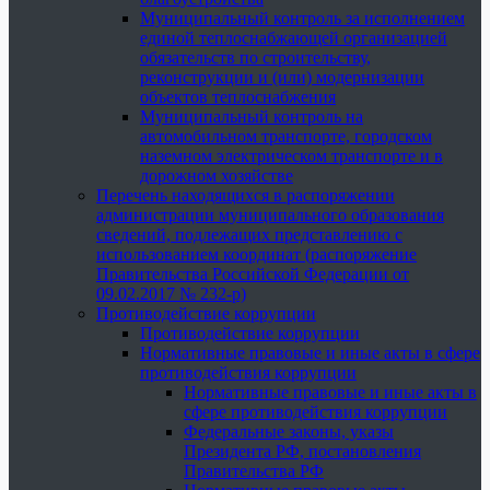
Муниципальный контроль за исполнением
единой теплоснабжающей организацией
обязательств по строительству,
реконструкции и (или) модернизации
объектов теплоснабжения
Муниципальный контроль на
автомобильном транспорте, городском
наземном электрическом транспорте и в
дорожном хозяйстве
Перечень находящихся в распоряжении
администрации муниципального образования
сведений, подлежащих представлению с
использованием координат (распоряжение
Правительства Российской Федерации от
09.02.2017 № 232-р)
Противодействие коррупции
Противодействие коррупции
Нормативные правовые и иные акты в сфере
противодействия коррупции
Нормативные правовые и иные акты в
сфере противодействия коррупции
Федеральные законы, указы
Президента РФ, постановления
Правительства РФ