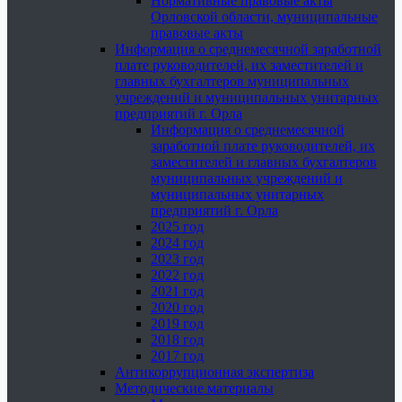
Нормативные правовые акты
Орловской области, муниципальные
правовые акты
Информация о среднемесячной заработной
плате руководителей, их заместителей и
главных бухгалтеров муниципальных
учреждений и муниципальных унитарных
предприятий г. Орла
Информация о среднемесячной
заработной плате руководителей, их
заместителей и главных бухгалтеров
муниципальных учреждений и
муниципальных унитарных
предприятий г. Орла
2025 год
2024 год
2023 год
2022 год
2021 год
2020 год
2019 год
2018 год
2017 год
Антикоррупционная экспертиза
Методические материалы