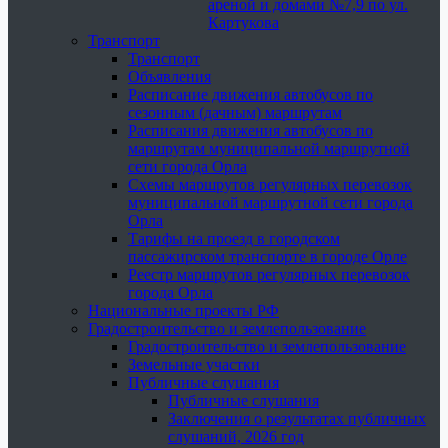
ареной и домами №7,9 по ул.
Картукова
Транспорт
Транспорт
Объявления
Расписание движения автобусов по
сезонным (дачным) маршрутам
Расписания движения автобусов по
маршрутам муниципальной маршрутной
сети города Орла
Схемы маршрутов регулярных перевозок
муниципальной маршрутной сети города
Орла
Тарифы на проезд в городском
пассажирском транспорте в городе Орле
Реестр маршрутов регулярных перевозок
города Орла
Национальные проекты РФ
Градостроительство и землепользование
Градостроительство и землепользование
Земельные участки
Публичные слушания
Публичные слушания
Заключения о результатах публичных
слушаний, 2026 год