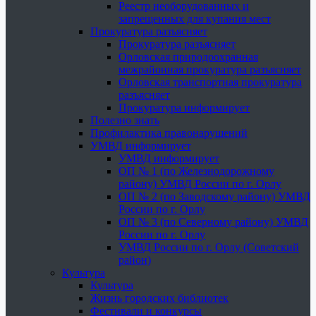
Реестр необорудованных и
запрещенных для купания мест
Прокуратура разъясняет
Прокуратура разъясняет
Орловская природоохранная
межрайонная прокуратура разъясняет
Орловская транспортная прокуратура
разъясняет
Прокуратура информирует
Полезно знать
Профилактика правонарушений
УМВД информирует
УМВД информирует
ОП № 1 (по Железнодорожному
району) УМВД России по г. Орлу
ОП № 2 (по Заводскому району) УМВД
России по г. Орлу
ОП № 3 (по Северному району) УМВД
России по г. Орлу
УМВД России по г. Орлу (Советский
район)
Культура
Культура
Жизнь городских библиотек
Фестивали и конкурсы