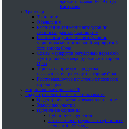
ареной и домами №7,9 по ул.
Картукова
Транспорт
Транспорт
Объявления
Расписание движения автобусов по
сезонным (дачным) маршрутам
Расписания движения автобусов по
маршрутам муниципальной маршрутной
сети города Орла
Схемы маршрутов регулярных перевозок
муниципальной маршрутной сети города
Орла
Тарифы на проезд в городском
пассажирском транспорте в городе Орле
Реестр маршрутов регулярных перевозок
города Орла
Национальные проекты РФ
Градостроительство и землепользование
Градостроительство и землепользование
Земельные участки
Публичные слушания
Публичные слушания
Заключения о результатах публичных
слушаний, 2026 год