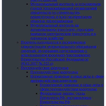
Муниципальный контроль за исполнением
единой теплоснабжающей организацией
обязательств по строительству,
реконструкции и (или) модернизации
объектов теплоснабжения
Муниципальный контроль на
автомобильном транспорте, городском
наземном электрическом транспорте и в
дорожном хозяйстве
Перечень находящихся в распоряжении
администрации муниципального образования
сведений, подлежащих представлению с
использованием координат (распоряжение
Правительства Российской Федерации от
09.02.2017 № 232-р)
Противодействие коррупции
Противодействие коррупции
Нормативные правовые и иные акты в сфере
противодействия коррупции
Нормативные правовые и иные акты в
сфере противодействия коррупции
Федеральные законы, указы
Президента РФ, постановления
Правительства РФ