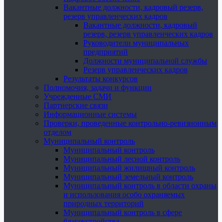
Вакантные должности, кадровый резерв,
резерв управленческих кадров
Вакантные должности, кадровый
резерв, резерв управленческих кадров
Руководители муниципальных
предприятий
Должности муниципальной службы
Резерв управленческих кадров
Результаты конкурсов
Полномочия, задачи и функции
Учрежденные СМИ
Партнерские связи
Информационные системы
Проверки, проведенные контрольно-ревизионным
отделом
Муниципальный контроль
Муниципальный контроль
Муниципальный лесной контроль
Муниципальный жилищный контроль
Муниципальный земельный контроль
Муниципальный контроль в области охраны
и использования особо охраняемых
природных территорий
Муниципальный контроль в сфере
благоустройства