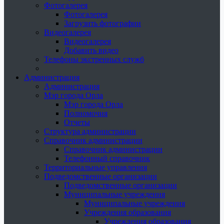
Фотогалерея
Фотогалерея
Загрузить фотографии
Видеогалерея
Видеогалерея
Добавить видео
Телефоны экстренных служб
Администрация
Администрация
Мэр города Орла
Мэр города Орла
Полномочия
Отчеты
Структура администрации
Справочник администрации
Справочник администрации
Телефонный справочник
Территориальные управления
Подведомственные организации
Подведомственные организации
Муниципальные учреждения
Муниципальные учреждения
Учреждения образования
Учреждения образования