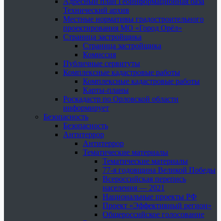
Адресный план Геоинформационная база
Технический архив
Местные нормативы градостроительного
проектирования МО «Город Орёл»
Страница застройщика
Страница застройщика
Комиссия
Публичные сервитуты
Комплексные кадастровые работы
Комплексные кадастровые работы
Карты-планы
Роскадастр по Орловской области
информирует
Безопасность
Безопасность
Антитеррор
Антитеррор
Тематические материалы
Тематические материалы
77-я годовщина Великой Победы
Всероссийская перепись
населения — 2021
Национальные проекты РФ
Проект «Эффективный регион»
Общероссийское голосование