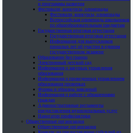
и программы развития
Фестивали, конкурсы, олимпиады
Фестивали, конкурсы, олимпиады
Всероссийская олимпиада школьников
по общеобразовательным предметам
Государственная итоговая аттестация
Государственная итоговая аттестация
Информация для выпускников
прошлых лет об участии в едином
государственном экзамене
Образование без границ
Электронный детский сад
Информация о закупках управления
образования
Информация о проведенных управлением
образования проверках
Формы и образцы заявлений
Информация о работе с обращениями
граждан
Административные регламенты
предоставления муниципальных услуг
Навигатор профилактики
Общественные организации
Общественные организации
Конкурс на предоставление субсидий из