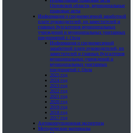
Нормативные правовые акты
Орловской области, муниципальные
правовые акты
Информация о среднемесячной заработной
плате руководителей, их заместителей и
главных бухгалтеров муниципальных
учреждений и муниципальных унитарных
предприятий г. Орла
Информация о среднемесячной
заработной плате руководителей, их
заместителей и главных бухгалтеров
муниципальных учреждений и
муниципальных унитарных
предприятий г. Орла
2025 год
2024 год
2023 год
2022 год
2021 год
2020 год
2019 год
2018 год
2017 год
Антикоррупционная экспертиза
Методические материалы