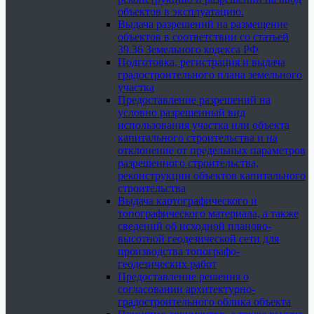
объектов в эксплуатацию.
Выдача разрешений на размещение
объектов в соответствии со статьей
39.36 Земельного кодекса РФ
Подготовка, регистрация и выдача
градостроительного плана земельного
участка
Предоставление разрешений на
условно разрешенный вид
использования участка или объекта
капитального строительства и на
отклонение от предельных параметров
разрешенного строительства,
реконструкции объектов капитального
строительства
Выдача картографического и
топографического материала, а также
сведений об исходной планово-
высотной геодезической сети для
производства топографо-
геодезических работ
Предоставление решения о
согласовании архитектурно-
градостроительного облика объекта