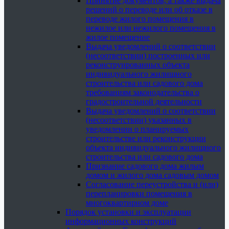
Принятие документов, а также выдача
решений о переводе или об отказе в
переводе жилого помещения в
нежилое или нежилого помещения в
жилое помещение
Выдача уведомлений о соответствии
(несоответствии) построенных или
реконструированных объекта
индивидуального жилищного
строительства или садового дома
требованиям законодательства о
градостроительной деятельности
Выдача уведомлений о соответствии
(несоответствии) указанных в
уведомлении о планируемых
строительстве или реконструкции
объекта индивидуального жилищного
строительства или садового дома
Признание садового дома жилым
домом и жилого дома садовым домом
Согласование переустройства и (или)
перепланировки помещения в
многоквартирном доме
Порядок установки и эксплуатации
информационных конструкций