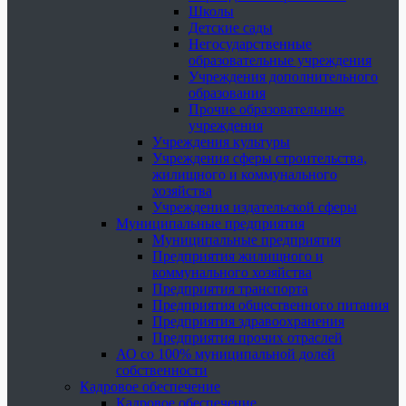
Школы
Детские сады
Негосударственные
образовательные учреждения
Учреждения дополнительного
образования
Прочие образовательные
учреждения
Учреждения культуры
Учреждения сферы строительства,
жилищного и коммунального
хозяйства
Учреждения издательской сферы
Муниципальные предприятия
Муниципальные предприятия
Предприятия жилищного и
коммунального хозяйства
Предприятия транспорта
Предприятия общественного питания
Предприятия здравоохранения
Предприятия прочих отраслей
АО со 100% муниципальной долей
собственности
Кадровое обеспечение
Кадровое обеспечение