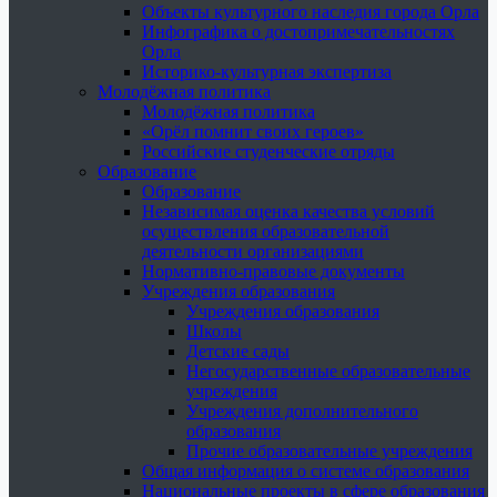
Объекты культурного наследия города Орла
Инфографика о достопримечательностях
Орла
Историко-культурная экспертиза
Молодёжная политика
Молодёжная политика
«Орёл помнит своих героев»
Российские студенческие отряды
Образование
Образование
Независимая оценка качества условий
осуществления образовательной
деятельности организациями
Нормативно-правовые документы
Учреждения образования
Учреждения образования
Школы
Детские сады
Негосударственные образовательные
учреждения
Учреждения дополнительного
образования
Прочие образовательные учреждения
Общая информация о системе образования
Национальные проекты в сфере образования