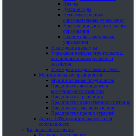
Школы
Детские сады
Негосударственные
образовательные учреждения
Учреждения дополнительного
образования
Прочие образовательные
учреждения
Учреждения культуры
Учреждения сферы строительства,
жилищного и коммунального
хозяйства
Учреждения издательской сферы
Муниципальные предприятия
Муниципальные предприятия
Предприятия жилищного и
коммунального хозяйства
Предприятия транспорта
Предприятия общественного питания
Предприятия здравоохранения
Предприятия прочих отраслей
АО со 100% муниципальной долей
собственности
Кадровое обеспечение
Кадровое обеспечение