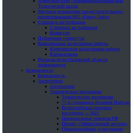
Адресный план Геоинформационная база
Технический архив
Местные нормативы градостроительного
проектирования МО «Город Орёл»
Страница застройщика
Страница застройщика
Комиссия
Публичные сервитуты
Комплексные кадастровые работы
Комплексные кадастровые работы
Карты-планы
Роскадастр по Орловской области
информирует
Безопасность
Безопасность
Антитеррор
Антитеррор
Тематические материалы
Тематические материалы
77-я годовщина Великой Победы
Всероссийская перепись
населения — 2021
Национальные проекты РФ
Проект «Эффективный регион»
Общероссийское голосование