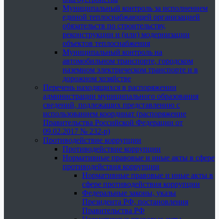
Муниципальный контроль за исполнением
единой теплоснабжающей организацией
обязательств по строительству,
реконструкции и (или) модернизации
объектов теплоснабжения
Муниципальный контроль на
автомобильном транспорте, городском
наземном электрическом транспорте и в
дорожном хозяйстве
Перечень находящихся в распоряжении
администрации муниципального образования
сведений, подлежащих представлению с
использованием координат (распоряжение
Правительства Российской Федерации от
09.02.2017 № 232-р)
Противодействие коррупции
Противодействие коррупции
Нормативные правовые и иные акты в сфере
противодействия коррупции
Нормативные правовые и иные акты в
сфере противодействия коррупции
Федеральные законы, указы
Президента РФ, постановления
Правительства РФ