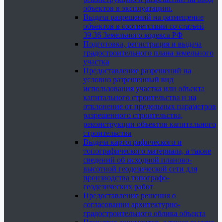
объектов в эксплуатацию.
Выдача разрешений на размещение
объектов в соответствии со статьей
39.36 Земельного кодекса РФ
Подготовка, регистрация и выдача
градостроительного плана земельного
участка
Предоставление разрешений на
условно разрешенный вид
использования участка или объекта
капитального строительства и на
отклонение от предельных параметров
разрешенного строительства,
реконструкции объектов капитального
строительства
Выдача картографического и
топографического материала, а также
сведений об исходной планово-
высотной геодезической сети для
производства топографо-
геодезических работ
Предоставление решения о
согласовании архитектурно-
градостроительного облика объекта