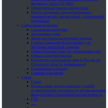
бюджета г. Орла СО НКО
Общественная палата города Орла
Реестр социально ориентированных
некоммерческих организаций - получателей
поддержки
Социальная политика
Социальная политика
Актуальные темы
Земля льготным категориям граждан
О мерах социальной поддержки для
льготных категорий граждан
Общественный совет по делам инвалидов
Опека и попечительство
Отделение Социального фонда России по
Орловской области информирует
Социальный контракт
Старшее поколение
Спорт
Спорт
Независимая оценка качества условий
осуществления деятельности организациями
физкультурно-спортивной направленности
ГТО
.....
......