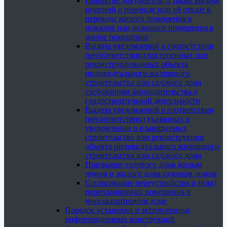
Принятие документов, а также выдача
решений о переводе или об отказе в
переводе жилого помещения в
нежилое или нежилого помещения в
жилое помещение
Выдача уведомлений о соответствии
(несоответствии) построенных или
реконструированных объекта
индивидуального жилищного
строительства или садового дома
требованиям законодательства о
градостроительной деятельности
Выдача уведомлений о соответствии
(несоответствии) указанных в
уведомлении о планируемых
строительстве или реконструкции
объекта индивидуального жилищного
строительства или садового дома
Признание садового дома жилым
домом и жилого дома садовым домом
Согласование переустройства и (или)
перепланировки помещения в
многоквартирном доме
Порядок установки и эксплуатации
информационных конструкций