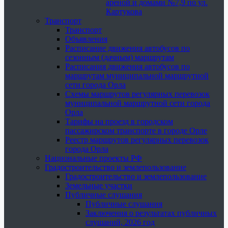
ареной и домами №7,9 по ул.
Картукова
Транспорт
Транспорт
Объявления
Расписание движения автобусов по
сезонным (дачным) маршрутам
Расписания движения автобусов по
маршрутам муниципальной маршрутной
сети города Орла
Схемы маршрутов регулярных перевозок
муниципальной маршрутной сети города
Орла
Тарифы на проезд в городском
пассажирском транспорте в городе Орле
Реестр маршрутов регулярных перевозок
города Орла
Национальные проекты РФ
Градостроительство и землепользование
Градостроительство и землепользование
Земельные участки
Публичные слушания
Публичные слушания
Заключения о результатах публичных
слушаний, 2026 год