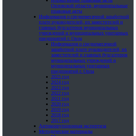
Нормативные правовые акты
Орловской области, муниципальные
правовые акты
Информация о среднемесячной заработной
плате руководителей, их заместителей и
главных бухгалтеров муниципальных
учреждений и муниципальных унитарных
предприятий г. Орла
Информация о среднемесячной
заработной плате руководителей, их
заместителей и главных бухгалтеров
муниципальных учреждений и
муниципальных унитарных
предприятий г. Орла
2025 год
2024 год
2023 год
2022 год
2021 год
2020 год
2019 год
2018 год
2017 год
Антикоррупционная экспертиза
Методические материалы