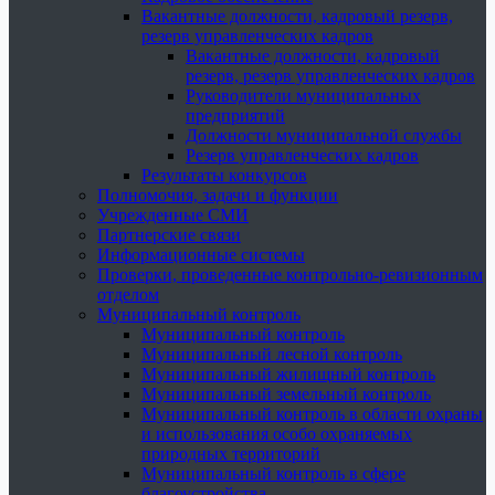
Вакантные должности, кадровый резерв,
резерв управленческих кадров
Вакантные должности, кадровый
резерв, резерв управленческих кадров
Руководители муниципальных
предприятий
Должности муниципальной службы
Резерв управленческих кадров
Результаты конкурсов
Полномочия, задачи и функции
Учрежденные СМИ
Партнерские связи
Информационные системы
Проверки, проведенные контрольно-ревизионным
отделом
Муниципальный контроль
Муниципальный контроль
Муниципальный лесной контроль
Муниципальный жилищный контроль
Муниципальный земельный контроль
Муниципальный контроль в области охраны
и использования особо охраняемых
природных территорий
Муниципальный контроль в сфере
благоустройства