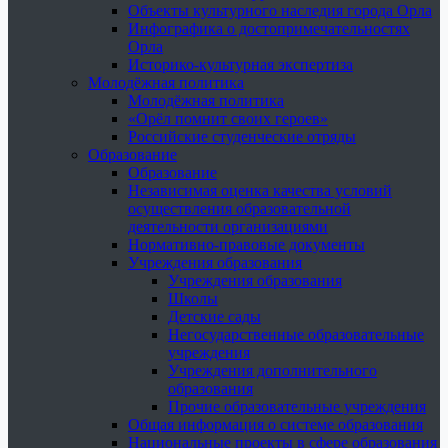
Объекты культурного наследия города Орла
Инфографика о достопримечательностях
Орла
Историко-культурная экспертиза
Молодёжная политика
Молодёжная политика
«Орёл помнит своих героев»
Российские студенческие отряды
Образование
Образование
Независимая оценка качества условий
осуществления образовательной
деятельности организациями
Нормативно-правовые документы
Учреждения образования
Учреждения образования
Школы
Детские сады
Негосударственные образовательные
учреждения
Учреждения дополнительного
образования
Прочие образовательные учреждения
Общая информация о системе образования
Национальные проекты в сфере образования