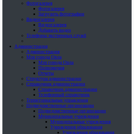
Фотогалерея
Фотогалерея
Загрузить фотографии
Видеогалерея
Видеогалерея
Добавить видео
Телефоны экстренных служб
Администрация
Администрация
Мэр города Орла
Мэр города Орла
Полномочия
Отчеты
Структура администрации
Справочник администрации
Справочник администрации
Телефонный справочник
Территориальные управления
Подведомственные организации
Подведомственные организации
Муниципальные учреждения
Муниципальные учреждения
Учреждения образования
Учреждения образования