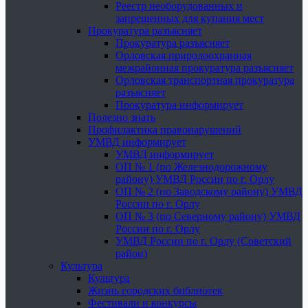
Реестр необорудованных и
запрещенных для купания мест
Прокуратура разъясняет
Прокуратура разъясняет
Орловская природоохранная
межрайонная прокуратура разъясняет
Орловская транспортная прокуратура
разъясняет
Прокуратура информирует
Полезно знать
Профилактика правонарушений
УМВД информирует
УМВД информирует
ОП № 1 (по Железнодорожному
району) УМВД России по г. Орлу
ОП № 2 (по Заводскому району) УМВД
России по г. Орлу
ОП № 3 (по Северному району) УМВД
России по г. Орлу
УМВД России по г. Орлу (Советский
район)
Культура
Культура
Жизнь городских библиотек
Фестивали и конкурсы