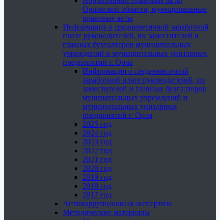
Нормативные правовые акты
Орловской области, муниципальные
правовые акты
Информация о среднемесячной заработной
плате руководителей, их заместителей и
главных бухгалтеров муниципальных
учреждений и муниципальных унитарных
предприятий г. Орла
Информация о среднемесячной
заработной плате руководителей, их
заместителей и главных бухгалтеров
муниципальных учреждений и
муниципальных унитарных
предприятий г. Орла
2025 год
2024 год
2023 год
2022 год
2021 год
2020 год
2019 год
2018 год
2017 год
Антикоррупционная экспертиза
Методические материалы