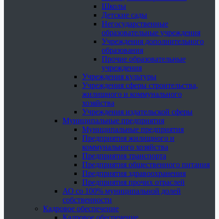
Школы
Детские сады
Негосударственные
образовательные учреждения
Учреждения дополнительного
образования
Прочие образовательные
учреждения
Учреждения культуры
Учреждения сферы строительства,
жилищного и коммунального
хозяйства
Учреждения издательской сферы
Муниципальные предприятия
Муниципальные предприятия
Предприятия жилищного и
коммунального хозяйства
Предприятия транспорта
Предприятия общественного питания
Предприятия здравоохранения
Предприятия прочих отраслей
АО со 100% муниципальной долей
собственности
Кадровое обеспечение
Кадровое обеспечение