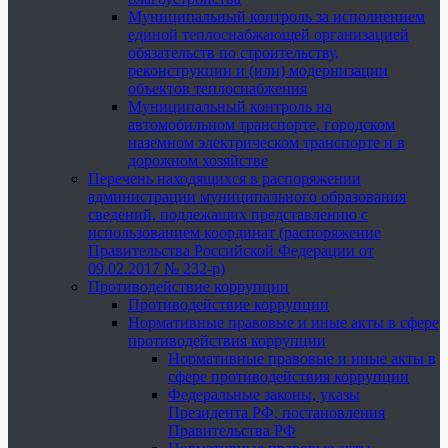
Муниципальный контроль за исполнением
единой теплоснабжающей организацией
обязательств по строительству,
реконструкции и (или) модернизации
объектов теплоснабжения
Муниципальный контроль на
автомобильном транспорте, городском
наземном электрическом транспорте и в
дорожном хозяйстве
Перечень находящихся в распоряжении
администрации муниципального образования
сведений, подлежащих представлению с
использованием координат (распоряжение
Правительства Российской Федерации от
09.02.2017 № 232-р)
Противодействие коррупции
Противодействие коррупции
Нормативные правовые и иные акты в сфере
противодействия коррупции
Нормативные правовые и иные акты в
сфере противодействия коррупции
Федеральные законы, указы
Президента РФ, постановления
Правительства РФ