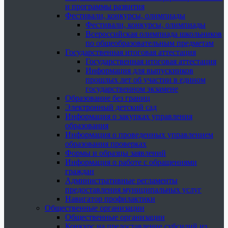
и программы развития
Фестивали, конкурсы, олимпиады
Фестивали, конкурсы, олимпиады
Всероссийская олимпиада школьников
по общеобразовательным предметам
Государственная итоговая аттестация
Государственная итоговая аттестация
Информация для выпускников
прошлых лет об участии в едином
государственном экзамене
Образование без границ
Электронный детский сад
Информация о закупках управления
образования
Информация о проведенных управлением
образования проверках
Формы и образцы заявлений
Информация о работе с обращениями
граждан
Административные регламенты
предоставления муниципальных услуг
Навигатор профилактики
Общественные организации
Общественные организации
Конкурс на предоставление субсидий из