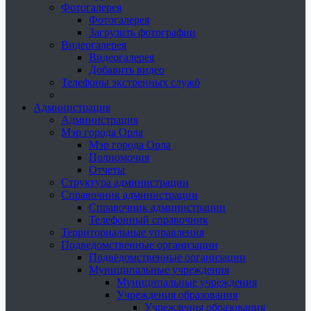
Фотогалерея
Фотогалерея
Загрузить фотографии
Видеогалерея
Видеогалерея
Добавить видео
Телефоны экстренных служб
Администрация
Администрация
Мэр города Орла
Мэр города Орла
Полномочия
Отчеты
Структура администрации
Справочник администрации
Справочник администрации
Телефонный справочник
Территориальные управления
Подведомственные организации
Подведомственные организации
Муниципальные учреждения
Муниципальные учреждения
Учреждения образования
Учреждения образования