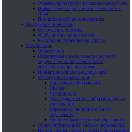
Объекты культурного наследия города Орла
Инфографика о достопримечательностях
Орла
Историко-культурная экспертиза
Молодёжная политика
Молодёжная политика
«Орёл помнит своих героев»
Российские студенческие отряды
Образование
Образование
Независимая оценка качества условий
осуществления образовательной
деятельности организациями
Нормативно-правовые документы
Учреждения образования
Учреждения образования
Школы
Детские сады
Негосударственные образовательные
учреждения
Учреждения дополнительного
образования
Прочие образовательные учреждения
Общая информация о системе образования
Национальные проекты в сфере образования