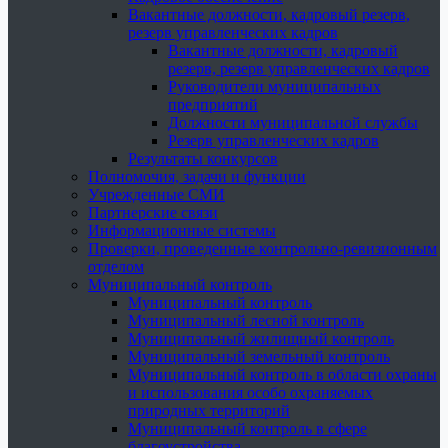
Вакантные должности, кадровый резерв,
резерв управленческих кадров
Вакантные должности, кадровый
резерв, резерв управленческих кадров
Руководители муниципальных
предприятий
Должности муниципальной службы
Резерв управленческих кадров
Результаты конкурсов
Полномочия, задачи и функции
Учрежденные СМИ
Партнерские связи
Информационные системы
Проверки, проведенные контрольно-ревизионным
отделом
Муниципальный контроль
Муниципальный контроль
Муниципальный лесной контроль
Муниципальный жилищный контроль
Муниципальный земельный контроль
Муниципальный контроль в области охраны
и использования особо охраняемых
природных территорий
Муниципальный контроль в сфере
благоустройства