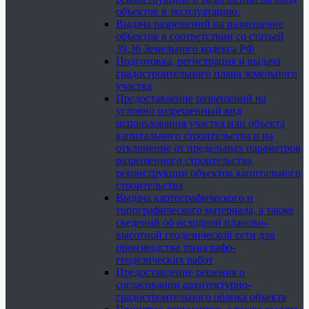
объектов в эксплуатацию.
Выдача разрешений на размещение
объектов в соответствии со статьей
39.36 Земельного кодекса РФ
Подготовка, регистрация и выдача
градостроительного плана земельного
участка
Предоставление разрешений на
условно разрешенный вид
использования участка или объекта
капитального строительства и на
отклонение от предельных параметров
разрешенного строительства,
реконструкции объектов капитального
строительства
Выдача картографического и
топографического материала, а также
сведений об исходной планово-
высотной геодезической сети для
производства топографо-
геодезических работ
Предоставление решения о
согласовании архитектурно-
градостроительного облика объекта