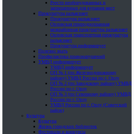
Реестр необорудованных и
запрещенных для купания мест
Прокуратура разъясняет
Прокуратура разъясняет
Орловская природоохранная
межрайонная прокуратура разъясняет
Орловская транспортная прокуратура
разъясняет
Прокуратура информирует
Полезно знать
Профилактика правонарушений
УМВД информирует
УМВД информирует
ОП № 1 (по Железнодорожному
району) УМВД России по г. Орлу
ОП № 2 (по Заводскому району) УМВД
России по г. Орлу
ОП № 3 (по Северному району) УМВД
России по г. Орлу
УМВД России по г. Орлу (Советский
район)
Культура
Культура
Жизнь городских библиотек
Фестивали и конкурсы