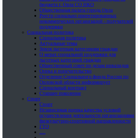
бюджета г. Орла СО НКО
Общественная палата города Орла
Реестр социально ориентированных
некоммерческих организаций - получателей
поддержки
Социальная политика
Социальная политика
Актуальные темы
Земля льготным категориям граждан
О мерах социальной поддержки для
льготных категорий граждан
Общественный совет по делам инвалидов
Опека и попечительство
Отделение Социального фонда России по
Орловской области информирует
Социальный контракт
Старшее поколение
Спорт
Спорт
Независимая оценка качества условий
осуществления деятельности организациями
физкультурно-спортивной направленности
ГТО
.....
......