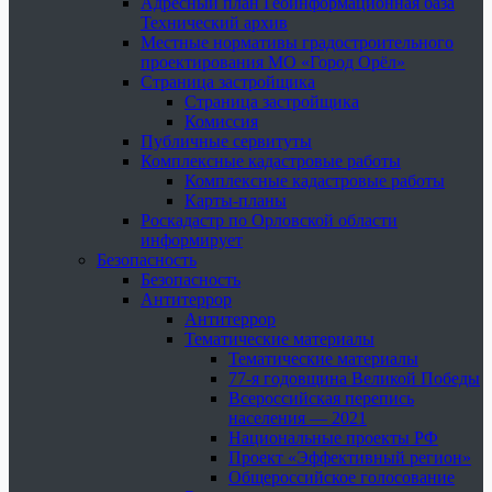
Адресный план Геоинформационная база
Технический архив
Местные нормативы градостроительного
проектирования МО «Город Орёл»
Страница застройщика
Страница застройщика
Комиссия
Публичные сервитуты
Комплексные кадастровые работы
Комплексные кадастровые работы
Карты-планы
Роскадастр по Орловской области
информирует
Безопасность
Безопасность
Антитеррор
Антитеррор
Тематические материалы
Тематические материалы
77-я годовщина Великой Победы
Всероссийская перепись
населения — 2021
Национальные проекты РФ
Проект «Эффективный регион»
Общероссийское голосование