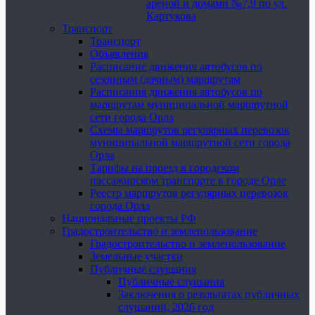
ареной и домами №7,9 по ул.
Картукова
Транспорт
Транспорт
Объявления
Расписание движения автобусов по
сезонным (дачным) маршрутам
Расписания движения автобусов по
маршрутам муниципальной маршрутной
сети города Орла
Схемы маршрутов регулярных перевозок
муниципальной маршрутной сети города
Орла
Тарифы на проезд в городском
пассажирском транспорте в городе Орле
Реестр маршрутов регулярных перевозок
города Орла
Национальные проекты РФ
Градостроительство и землепользование
Градостроительство и землепользование
Земельные участки
Публичные слушания
Публичные слушания
Заключения о результатах публичных
слушаний, 2026 год