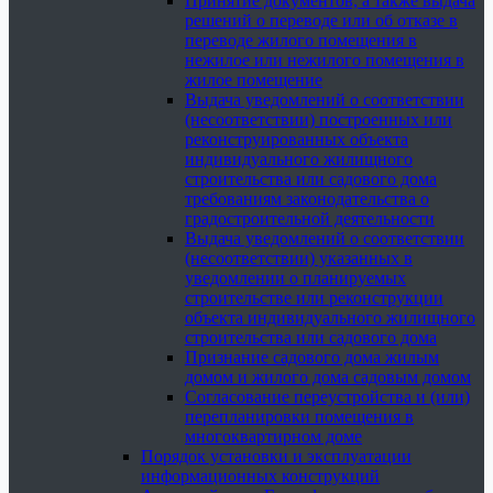
Принятие документов, а также выдача
решений о переводе или об отказе в
переводе жилого помещения в
нежилое или нежилого помещения в
жилое помещение
Выдача уведомлений о соответствии
(несоответствии) построенных или
реконструированных объекта
индивидуального жилищного
строительства или садового дома
требованиям законодательства о
градостроительной деятельности
Выдача уведомлений о соответствии
(несоответствии) указанных в
уведомлении о планируемых
строительстве или реконструкции
объекта индивидуального жилищного
строительства или садового дома
Признание садового дома жилым
домом и жилого дома садовым домом
Согласование переустройства и (или)
перепланировки помещения в
многоквартирном доме
Порядок установки и эксплуатации
информационных конструкций