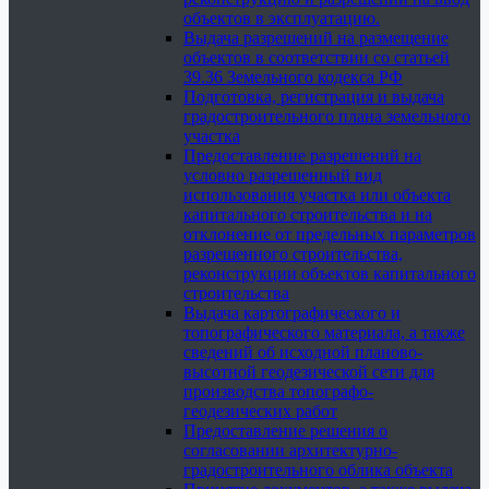
объектов в эксплуатацию.
Выдача разрешений на размещение
объектов в соответствии со статьей
39.36 Земельного кодекса РФ
Подготовка, регистрация и выдача
градостроительного плана земельного
участка
Предоставление разрешений на
условно разрешенный вид
использования участка или объекта
капитального строительства и на
отклонение от предельных параметров
разрешенного строительства,
реконструкции объектов капитального
строительства
Выдача картографического и
топографического материала, а также
сведений об исходной планово-
высотной геодезической сети для
производства топографо-
геодезических работ
Предоставление решения о
согласовании архитектурно-
градостроительного облика объекта