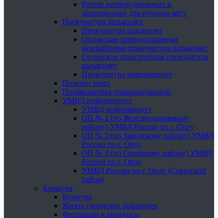
Реестр необорудованных и
запрещенных для купания мест
Прокуратура разъясняет
Прокуратура разъясняет
Орловская природоохранная
межрайонная прокуратура разъясняет
Орловская транспортная прокуратура
разъясняет
Прокуратура информирует
Полезно знать
Профилактика правонарушений
УМВД информирует
УМВД информирует
ОП № 1 (по Железнодорожному
району) УМВД России по г. Орлу
ОП № 2 (по Заводскому району) УМВД
России по г. Орлу
ОП № 3 (по Северному району) УМВД
России по г. Орлу
УМВД России по г. Орлу (Советский
район)
Культура
Культура
Жизнь городских библиотек
Фестивали и конкурсы