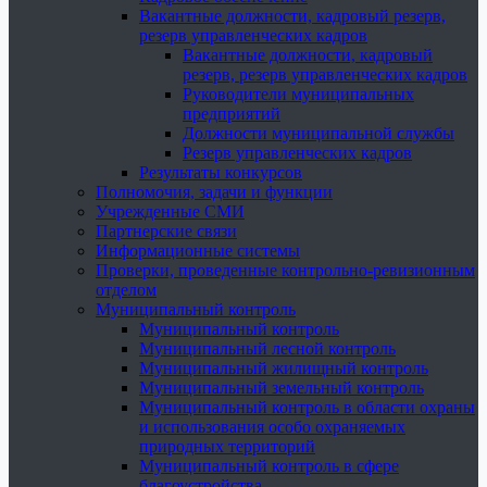
Вакантные должности, кадровый резерв,
резерв управленческих кадров
Вакантные должности, кадровый
резерв, резерв управленческих кадров
Руководители муниципальных
предприятий
Должности муниципальной службы
Резерв управленческих кадров
Результаты конкурсов
Полномочия, задачи и функции
Учрежденные СМИ
Партнерские связи
Информационные системы
Проверки, проведенные контрольно-ревизионным
отделом
Муниципальный контроль
Муниципальный контроль
Муниципальный лесной контроль
Муниципальный жилищный контроль
Муниципальный земельный контроль
Муниципальный контроль в области охраны
и использования особо охраняемых
природных территорий
Муниципальный контроль в сфере
благоустройства