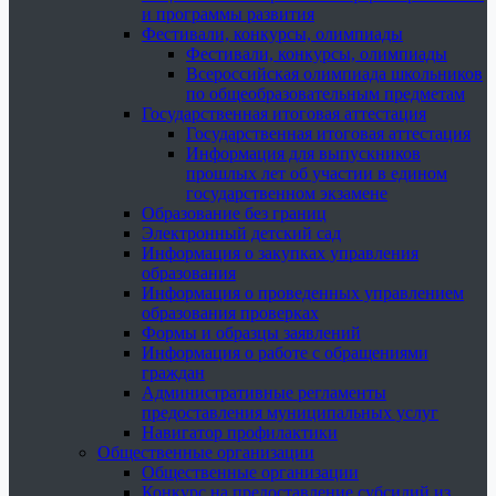
и программы развития
Фестивали, конкурсы, олимпиады
Фестивали, конкурсы, олимпиады
Всероссийская олимпиада школьников
по общеобразовательным предметам
Государственная итоговая аттестация
Государственная итоговая аттестация
Информация для выпускников
прошлых лет об участии в едином
государственном экзамене
Образование без границ
Электронный детский сад
Информация о закупках управления
образования
Информация о проведенных управлением
образования проверках
Формы и образцы заявлений
Информация о работе с обращениями
граждан
Административные регламенты
предоставления муниципальных услуг
Навигатор профилактики
Общественные организации
Общественные организации
Конкурс на предоставление субсидий из