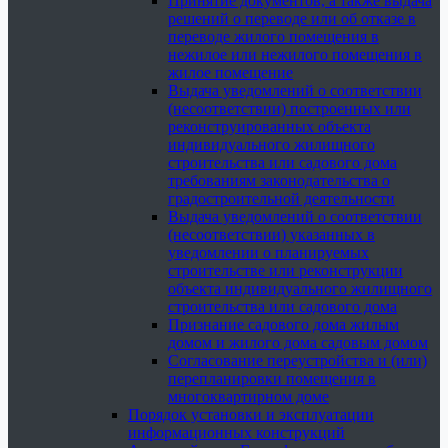
Принятие документов, а также выдача
решений о переводе или об отказе в
переводе жилого помещения в
нежилое или нежилого помещения в
жилое помещение
Выдача уведомлений о соответствии
(несоответствии) построенных или
реконструированных объекта
индивидуального жилищного
строительства или садового дома
требованиям законодательства о
градостроительной деятельности
Выдача уведомлений о соответствии
(несоответствии) указанных в
уведомлении о планируемых
строительстве или реконструкции
объекта индивидуального жилищного
строительства или садового дома
Признание садового дома жилым
домом и жилого дома садовым домом
Согласование переустройства и (или)
перепланировки помещения в
многоквартирном доме
Порядок установки и эксплуатации
информационных конструкций