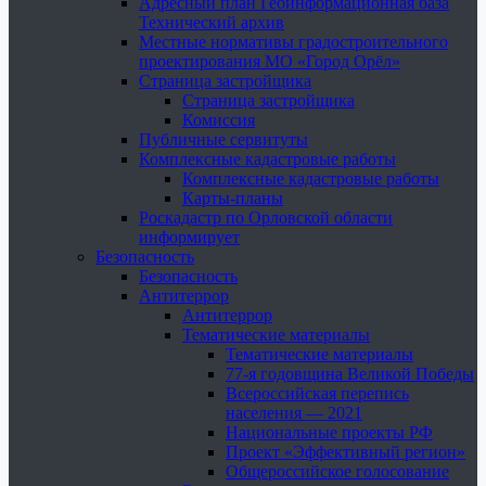
Адресный план Геоинформационная база
Технический архив
Местные нормативы градостроительного
проектирования МО «Город Орёл»
Страница застройщика
Страница застройщика
Комиссия
Публичные сервитуты
Комплексные кадастровые работы
Комплексные кадастровые работы
Карты-планы
Роскадастр по Орловской области
информирует
Безопасность
Безопасность
Антитеррор
Антитеррор
Тематические материалы
Тематические материалы
77-я годовщина Великой Победы
Всероссийская перепись
населения — 2021
Национальные проекты РФ
Проект «Эффективный регион»
Общероссийское голосование