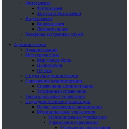
Фотогалерея
Фотогалерея
Загрузить фотографии
Видеогалерея
Видеогалерея
Добавить видео
Телефоны экстренных служб
Администрация
Администрация
Мэр города Орла
Мэр города Орла
Полномочия
Отчеты
Структура администрации
Справочник администрации
Справочник администрации
Телефонный справочник
Территориальные управления
Подведомственные организации
Подведомственные организации
Муниципальные учреждения
Муниципальные учреждения
Учреждения образования
Учреждения образования