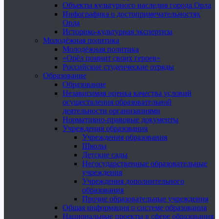
Объекты культурного наследия города Орла
Инфографика о достопримечательностях
Орла
Историко-культурная экспертиза
Молодёжная политика
Молодёжная политика
«Орёл помнит своих героев»
Российские студенческие отряды
Образование
Образование
Независимая оценка качества условий
осуществления образовательной
деятельности организациями
Нормативно-правовые документы
Учреждения образования
Учреждения образования
Школы
Детские сады
Негосударственные образовательные
учреждения
Учреждения дополнительного
образования
Прочие образовательные учреждения
Общая информация о системе образования
Национальные проекты в сфере образования