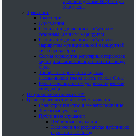
ареной и домами №7,9 по ул.
Картукова
Транспорт
Транспорт
Объявления
Расписание движения автобусов по
сезонным (дачным) маршрутам
Расписания движения автобусов по
маршрутам муниципальной маршрутной
сети города Орла
Схемы маршрутов регулярных перевозок
муниципальной маршрутной сети города
Орла
Тарифы на проезд в городском
пассажирском транспорте в городе Орле
Реестр маршрутов регулярных перевозок
города Орла
Национальные проекты РФ
Градостроительство и землепользование
Градостроительство и землепользование
Земельные участки
Публичные слушания
Публичные слушания
Заключения о результатах публичных
слушаний, 2026 год