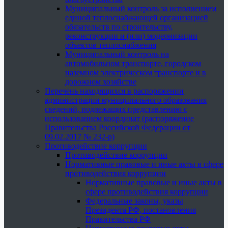
Муниципальный контроль за исполнением
единой теплоснабжающей организацией
обязательств по строительству,
реконструкции и (или) модернизации
объектов теплоснабжения
Муниципальный контроль на
автомобильном транспорте, городском
наземном электрическом транспорте и в
дорожном хозяйстве
Перечень находящихся в распоряжении
администрации муниципального образования
сведений, подлежащих представлению с
использованием координат (распоряжение
Правительства Российской Федерации от
09.02.2017 № 232-р)
Противодействие коррупции
Противодействие коррупции
Нормативные правовые и иные акты в сфере
противодействия коррупции
Нормативные правовые и иные акты в
сфере противодействия коррупции
Федеральные законы, указы
Президента РФ, постановления
Правительства РФ