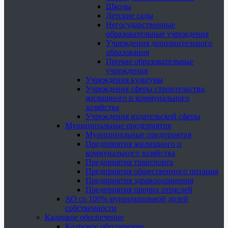
Школы
Детские сады
Негосударственные
образовательные учреждения
Учреждения дополнительного
образования
Прочие образовательные
учреждения
Учреждения культуры
Учреждения сферы строительства,
жилищного и коммунального
хозяйства
Учреждения издательской сферы
Муниципальные предприятия
Муниципальные предприятия
Предприятия жилищного и
коммунального хозяйства
Предприятия транспорта
Предприятия общественного питания
Предприятия здравоохранения
Предприятия прочих отраслей
АО со 100% муниципальной долей
собственности
Кадровое обеспечение
Кадровое обеспечение