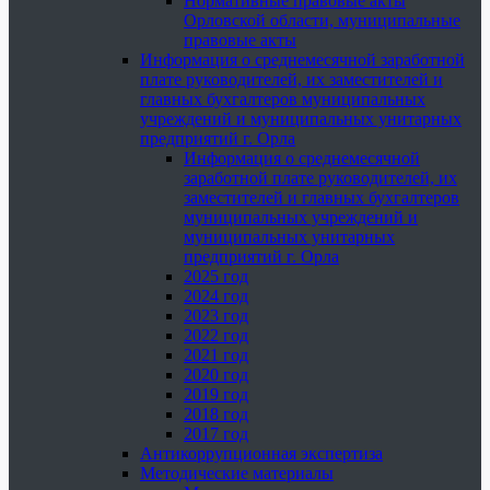
Нормативные правовые акты
Орловской области, муниципальные
правовые акты
Информация о среднемесячной заработной
плате руководителей, их заместителей и
главных бухгалтеров муниципальных
учреждений и муниципальных унитарных
предприятий г. Орла
Информация о среднемесячной
заработной плате руководителей, их
заместителей и главных бухгалтеров
муниципальных учреждений и
муниципальных унитарных
предприятий г. Орла
2025 год
2024 год
2023 год
2022 год
2021 год
2020 год
2019 год
2018 год
2017 год
Антикоррупционная экспертиза
Методические материалы