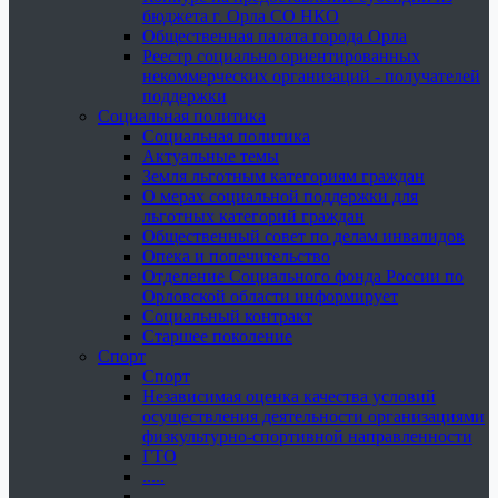
бюджета г. Орла СО НКО
Общественная палата города Орла
Реестр социально ориентированных
некоммерческих организаций - получателей
поддержки
Социальная политика
Социальная политика
Актуальные темы
Земля льготным категориям граждан
О мерах социальной поддержки для
льготных категорий граждан
Общественный совет по делам инвалидов
Опека и попечительство
Отделение Социального фонда России по
Орловской области информирует
Социальный контракт
Старшее поколение
Спорт
Спорт
Независимая оценка качества условий
осуществления деятельности организациями
физкультурно-спортивной направленности
ГТО
.....
......