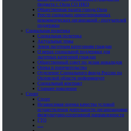
бюджета г. Орла СО НКО
Общественная палата города Орла
Реестр социально ориентированных
некоммерческих организаций - получателей
поддержки
Социальная политика
Социальная политика
Актуальные темы
Земля льготным категориям граждан
О мерах социальной поддержки для
льготных категорий граждан
Общественный совет по делам инвалидов
Опека и попечительство
Отделение Социального фонда России по
Орловской области информирует
Социальный контракт
Старшее поколение
Спорт
Спорт
Независимая оценка качества условий
осуществления деятельности организациями
физкультурно-спортивной направленности
ГТО
.....
......