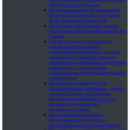
объектов в эксплуатацию.
Выдача разрешений на размещение
объектов в соответствии со статьей
39.36 Земельного кодекса РФ
Подготовка, регистрация и выдача
градостроительного плана земельного
участка
Предоставление разрешений на
условно разрешенный вид
использования участка или объекта
капитального строительства и на
отклонение от предельных параметров
разрешенного строительства,
реконструкции объектов капитального
строительства
Выдача картографического и
топографического материала, а также
сведений об исходной планово-
высотной геодезической сети для
производства топографо-
геодезических работ
Предоставление решения о
согласовании архитектурно-
градостроительного облика объекта