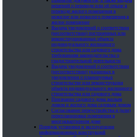
Принятие документов, а также выдача
решений о переводе или об отказе в
переводе жилого помещения в
нежилое или нежилого помещения в
жилое помещение
Выдача уведомлений о соответствии
(несоответствии) построенных или
реконструированных объекта
индивидуального жилищного
строительства или садового дома
требованиям законодательства о
градостроительной деятельности
Выдача уведомлений о соответствии
(несоответствии) указанных в
уведомлении о планируемых
строительстве или реконструкции
объекта индивидуального жилищного
строительства или садового дома
Признание садового дома жилым
домом и жилого дома садовым домом
Согласование переустройства и (или)
перепланировки помещения в
многоквартирном доме
Порядок установки и эксплуатации
информационных конструкций