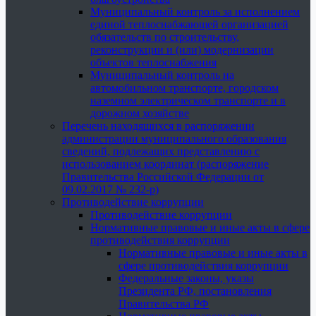
Муниципальный контроль за исполнением
единой теплоснабжающей организацией
обязательств по строительству,
реконструкции и (или) модернизации
объектов теплоснабжения
Муниципальный контроль на
автомобильном транспорте, городском
наземном электрическом транспорте и в
дорожном хозяйстве
Перечень находящихся в распоряжении
администрации муниципального образования
сведений, подлежащих представлению с
использованием координат (распоряжение
Правительства Российской Федерации от
09.02.2017 № 232-р)
Противодействие коррупции
Противодействие коррупции
Нормативные правовые и иные акты в сфере
противодействия коррупции
Нормативные правовые и иные акты в
сфере противодействия коррупции
Федеральные законы, указы
Президента РФ, постановления
Правительства РФ