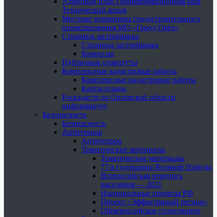
Адресный план Геоинформационная база
Технический архив
Местные нормативы градостроительного
проектирования МО «Город Орёл»
Страница застройщика
Страница застройщика
Комиссия
Публичные сервитуты
Комплексные кадастровые работы
Комплексные кадастровые работы
Карты-планы
Роскадастр по Орловской области
информирует
Безопасность
Безопасность
Антитеррор
Антитеррор
Тематические материалы
Тематические материалы
77-я годовщина Великой Победы
Всероссийская перепись
населения — 2021
Национальные проекты РФ
Проект «Эффективный регион»
Общероссийское голосование