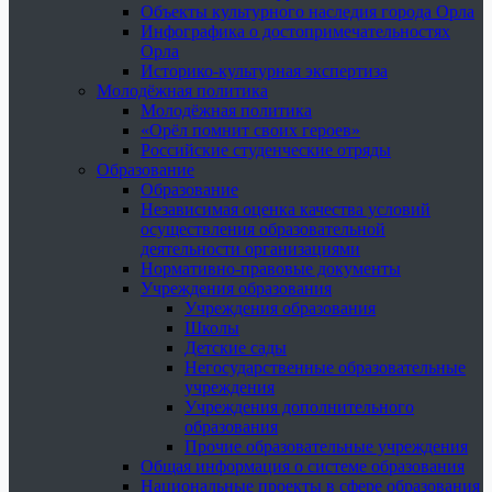
Объекты культурного наследия города Орла
Инфографика о достопримечательностях
Орла
Историко-культурная экспертиза
Молодёжная политика
Молодёжная политика
«Орёл помнит своих героев»
Российские студенческие отряды
Образование
Образование
Независимая оценка качества условий
осуществления образовательной
деятельности организациями
Нормативно-правовые документы
Учреждения образования
Учреждения образования
Школы
Детские сады
Негосударственные образовательные
учреждения
Учреждения дополнительного
образования
Прочие образовательные учреждения
Общая информация о системе образования
Национальные проекты в сфере образования