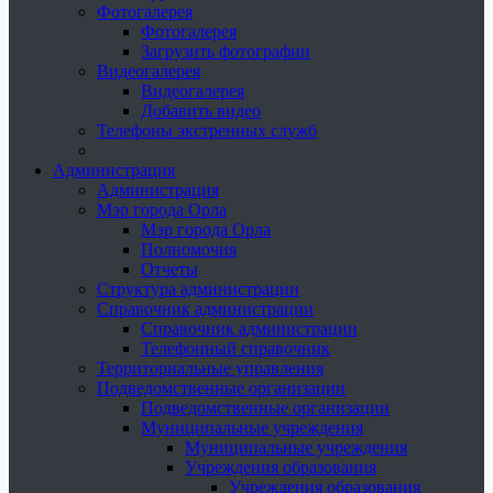
Фотогалерея
Фотогалерея
Загрузить фотографии
Видеогалерея
Видеогалерея
Добавить видео
Телефоны экстренных служб
Администрация
Администрация
Мэр города Орла
Мэр города Орла
Полномочия
Отчеты
Структура администрации
Справочник администрации
Справочник администрации
Телефонный справочник
Территориальные управления
Подведомственные организации
Подведомственные организации
Муниципальные учреждения
Муниципальные учреждения
Учреждения образования
Учреждения образования