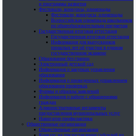
и программы развития
Фестивали, конкурсы, олимпиады
Фестивали, конкурсы, олимпиады
Всероссийская олимпиада школьников
по общеобразовательным предметам
Государственная итоговая аттестация
Государственная итоговая аттестация
Информация для выпускников
прошлых лет об участии в едином
государственном экзамене
Образование без границ
Электронный детский сад
Информация о закупках управления
образования
Информация о проведенных управлением
образования проверках
Формы и образцы заявлений
Информация о работе с обращениями
граждан
Административные регламенты
предоставления муниципальных услуг
Навигатор профилактики
Общественные организации
Общественные организации
Конкурс на предоставление субсидий из