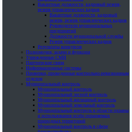
Вакантные должности, кадровый резерв,
резерв управленческих кадров
Вакантные должности, кадровый
резерв, резерв управленческих кадров
Руководители муниципальных
предприятий
Должности муниципальной службы
Резерв управленческих кадров
Результаты конкурсов
Полномочия, задачи и функции
Учрежденные СМИ
Партнерские связи
Информационные системы
Проверки, проведенные контрольно-ревизионным
отделом
Муниципальный контроль
Муниципальный контроль
Муниципальный лесной контроль
Муниципальный жилищный контроль
Муниципальный земельный контроль
Муниципальный контроль в области охраны
и использования особо охраняемых
природных территорий
Муниципальный контроль в сфере
благоустройства