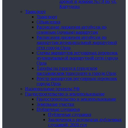
ареной и домами №7,9 по ул.
Картукова
Транспорт
Транспорт
Объявления
Расписание движения автобусов по
сезонным (дачным) маршрутам
Расписания движения автобусов по
маршрутам муниципальной маршрутной
сети города Орла
Схемы маршрутов регулярных перевозок
муниципальной маршрутной сети города
Орла
Тарифы на проезд в городском
пассажирском транспорте в городе Орле
Реестр маршрутов регулярных перевозок
города Орла
Национальные проекты РФ
Градостроительство и землепользование
Градостроительство и землепользование
Земельные участки
Публичные слушания
Публичные слушания
Заключения о результатах публичных
слушаний, 2026 год