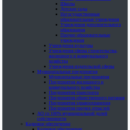
Школы
Детские сады
Негосударственные
образовательные учреждения
Учреждения дополнительного
образования
Прочие образовательные
учреждения
Учреждения культуры
Учреждения сферы строительства,
жилищного и коммунального
хозяйства
Учреждения издательской сферы
Муниципальные предприятия
Муниципальные предприятия
Предприятия жилищного и
коммунального хозяйства
Предприятия транспорта
Предприятия общественного питания
Предприятия здравоохранения
Предприятия прочих отраслей
АО со 100% муниципальной долей
собственности
Кадровое обеспечение
Кадровое обеспечение