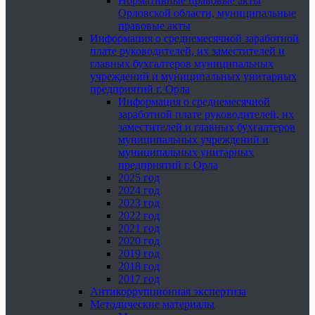
Нормативные правовые акты
Орловской области, муниципальные
правовые акты
Информация о среднемесячной заработной
плате руководителей, их заместителей и
главных бухгалтеров муниципальных
учреждений и муниципальных унитарных
предприятий г. Орла
Информация о среднемесячной
заработной плате руководителей, их
заместителей и главных бухгалтеров
муниципальных учреждений и
муниципальных унитарных
предприятий г. Орла
2025 год
2024 год
2023 год
2022 год
2021 год
2020 год
2019 год
2018 год
2017 год
Антикоррупционная экспертиза
Методические материалы