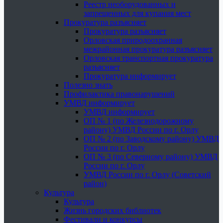
Реестр необорудованных и
запрещенных для купания мест
Прокуратура разъясняет
Прокуратура разъясняет
Орловская природоохранная
межрайонная прокуратура разъясняет
Орловская транспортная прокуратура
разъясняет
Прокуратура информирует
Полезно знать
Профилактика правонарушений
УМВД информирует
УМВД информирует
ОП № 1 (по Железнодорожному
району) УМВД России по г. Орлу
ОП № 2 (по Заводскому району) УМВД
России по г. Орлу
ОП № 3 (по Северному району) УМВД
России по г. Орлу
УМВД России по г. Орлу (Советский
район)
Культура
Культура
Жизнь городских библиотек
Фестивали и конкурсы