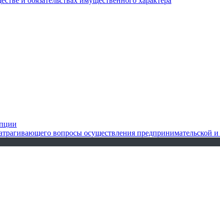
ществе и обязательствах имущественного характера
упции
 затрагивающего вопросы осуществления предпринимательской и