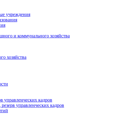
ные учреждения
азования
ния
щного и коммунального хозяйства
го хозяйства
ости
рв управленческих кадров
 резерв управленческих кадров
ятий