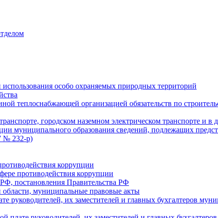
отделом
 использования особо охраняемых природных территорий
йства
ой теплоснабжающей организацией обязательств по строительс
ранспорте, городском наземном электрическом транспорте и в 
ции муниципального образования сведений, подлежащих предст
 № 232-р)
противодействия коррупции
фере противодействия коррупции
 РФ, постановления Правительства РФ
 области, муниципальные правовые акты
ате руководителей, их заместителей и главных бухгалтеров м
ой плате руководителей, их заместителей и главных бухгалте