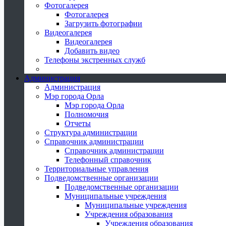
Фотогалерея
Фотогалерея
Загрузить фотографии
Видеогалерея
Видеогалерея
Добавить видео
Телефоны экстренных служб
Администрация
Администрация
Мэр города Орла
Мэр города Орла
Полномочия
Отчеты
Структура администрации
Справочник администрации
Справочник администрации
Телефонный справочник
Территориальные управления
Подведомственные организации
Подведомственные организации
Муниципальные учреждения
Муниципальные учреждения
Учреждения образования
Учреждения образования